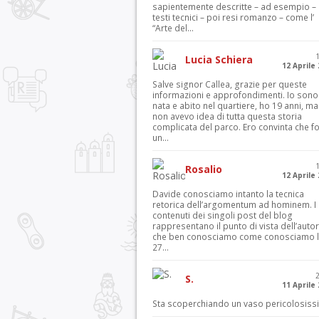
sapientemente descritte – ad esempio – 
testi tecnici – poi resi romanzo – come l’
“Arte del...
Lucia Schiera
12 Aprile
Salve signor Callea, grazie per queste
informazioni e approfondimenti. Io sono
nata e abito nel quartiere, ho 19 anni, ma
non avevo idea di tutta questa storia
complicata del parco. Ero convinta che f
un...
Rosalio
12 Aprile
Davide conosciamo intanto la tecnica
retorica dell’argomentum ad hominem. I
contenuti dei singoli post del blog
rappresentano il punto di vista dell’autor
che ben conosciamo come conosciamo l’
27...
S.
11 Aprile
Sta scoperchiando un vaso pericolosiss