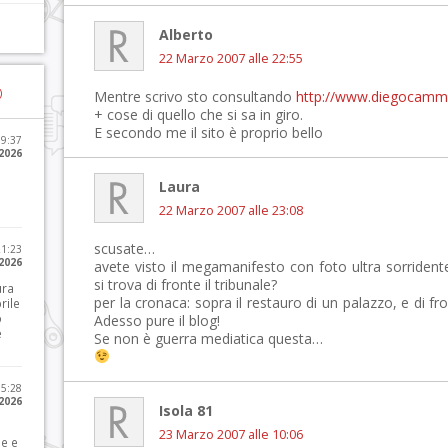
Alberto
22 Marzo 2007 alle 22:55
)
Mentre scrivo sto consultando
http://www.diegocamma
+ cose di quello che si sa in giro.
E secondo me il sito è proprio bello
09:37
2026
Laura
22 Marzo 2007 alle 23:08
scusate…
21:23
 2026
avete visto il megamanifesto con foto ultra sorrident
si trova di fronte il tribunale?
ura
per la cronaca: sopra il restauro di un palazzo, e di fr
rile
o
Adesso pure il blog!
e
Se non è guerra mediatica questa…
15:28
 2026
Isola 81
23 Marzo 2007 alle 10:06
le e