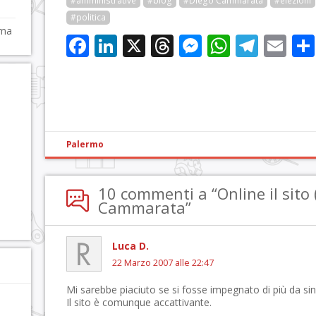
#amministrative
#blog
#Diego Cammarata
#elezioni
#politica
ema
Facebook
LinkedIn
X
Threads
Messenge
WhatsA
Tele
Em
Palermo
10 commenti a “Online il sito (
Cammarata”
Luca D.
22 Marzo 2007 alle 22:47
Mi sarebbe piaciuto se si fosse impegnato di più da si
Il sito è comunque accattivante.