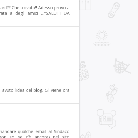
card?? Che trovata!! Adesso provo a
rata a degli amici …”SALUTI DA
vuto l’idea del blog. Gli viene ora
mandare qualche email al Sindaco
, non so se c’è ancora) nel sito