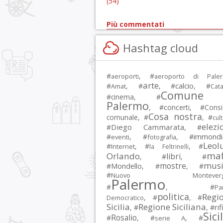
(54)
Più commentati
Hashtag cloud
#
, #
aeroporti
aeroporto di Pale
arte
calcio
#
, #
, #
, #
Amat
Cata
Comune 
#
cinema
, #
Palermo
, #
concerti
, #
Consi
Cosa nostra
comunale
, #
, #
cul
elezi
Diego Cammarata
#
, #
immondi
#
, #
, #
eventi
fotografia
Leol
#
, #
, #
Internet
la Feltrinelli
maf
Orlando
libri
, #
, #
musi
mostre
#
Mondello
, #
, #
#
Nuovo Montevergi
Palermo
#
, #
Par
politica
Regi
, #
, #
Democratico
Sicilia
Regione Siciliana
rif
, #
, #
Sici
Rosalio
#
, #
, #
serie A