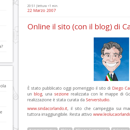
20:51 |
lettura <1 min.
22 Marzo 2007
Online il sito (con il blog) d
a?
sola
È stato pubblicato oggi pomeriggio il sito di
Diego C
un
blog
, una
sezione
realizzata con le mappe di G
realizzazione è stata curata da
Serverstudio
.
www.sindacorlando.it
, il sito che campeggia sui man
re
tuttora irraggiungibile. Resta attivo
www.leolucaorlando