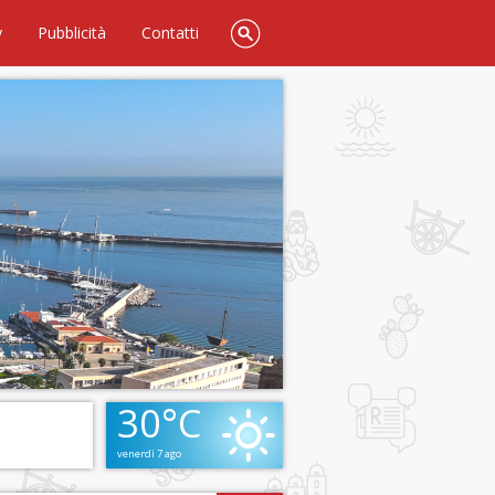
y
Pubblicità
Contatti
30°C
venerdì 7 ago