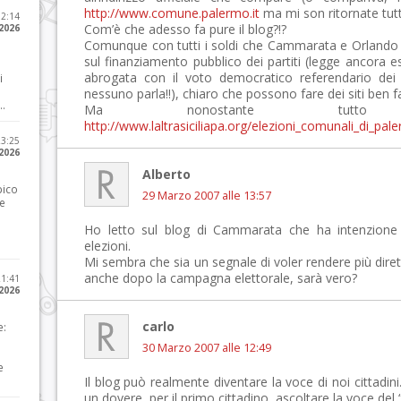
http://www.comune.palermo.it
ma mi son ritornate tutt
12:14
Com’è che adesso fa pure il blog?!?
 2026
Comunque con tutti i soldi che Cammarata e Orlando 
sul finanziamento pubblico dei partiti (legge ancora 
abrogata con il voto democratico referendario dei c
i
nessuno parla!!), chiaro che possono fare dei siti ben fa
..
Ma nonostante tutto 
http://www.laltrasiciliapa.org/elezioni_comunali_di_p
23:25
 2026
Alberto
pico
29 Marzo 2007 alle 13:57
he
Ho letto sul blog di Cammarata che ha intenzione
elezioni.
Mi sembra che sia un segnale di voler rendere più diretto
anche dopo la campagna elettorale, sarà vero?
21:41
 2026
carlo
e:
30 Marzo 2007 alle 12:49
e
Il blog può realmente diventare la voce di noi cittad
un dovere, per il primo cittadino, ascoltare la voce del