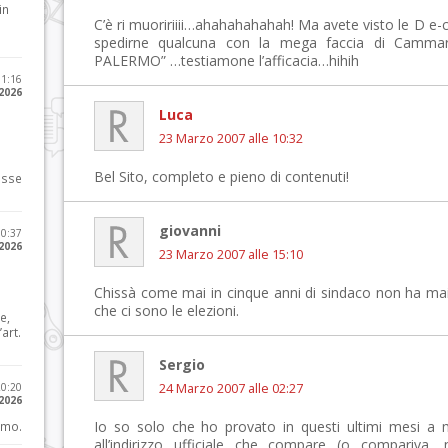
in
C’è ri muoririiii…ahahahahahah! Ma avete visto le D e-
spedirne qualcuna con la mega faccia di Camma
PALERMO” …testiamone l’afficacia…hihih
11:16
 2026
Luca
23 Marzo 2007 alle 10:32
Bel Sito, completo e pieno di contenuti!
osse
giovanni
10:37
 2026
23 Marzo 2007 alle 15:10
Chissà come mai in cinque anni di sindaco non ha mai a
che ci sono le elezioni.
e,
art.
Sergio
20:20
24 Marzo 2007 alle 02:27
 2026
Io so solo che ho provato in questi ultimi mesi a 
imo.
all’indirizzo ufficiale che compare (o compariva