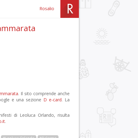
Rosalio
i Cammarata
ammarata
. Il sito comprende anche
oogle e una sezione
D e-card
. La
ifesti di Leoluca Orlando, risulta
.it
.