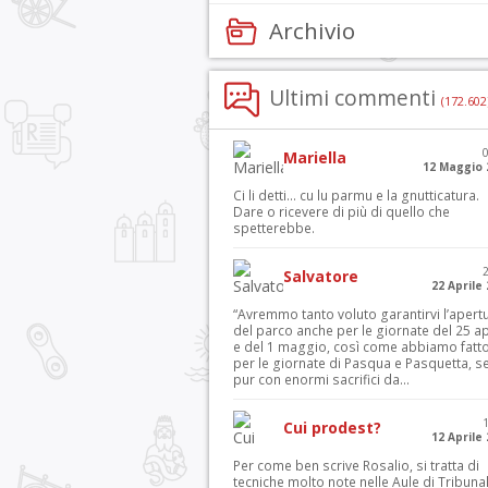
Archivio
Ultimi commenti
(172.602
Mariella
12 Maggio 
Ci li detti… cu lu parmu e la gnutticatura.
Dare o ricevere di più di quello che
spetterebbe.
Salvatore
22 Aprile
“Avremmo tanto voluto garantirvi l’apert
del parco anche per le giornate del 25 ap
e del 1 maggio, così come abbiamo fatt
per le giornate di Pasqua e Pasquetta, s
pur con enormi sacrifici da...
Cui prodest?
12 Aprile
Per come ben scrive Rosalio, si tratta di
tecniche molto note nelle Aule di Tribuna