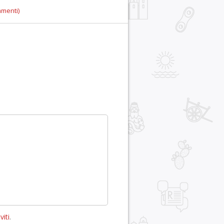
mmenti)
viti
.