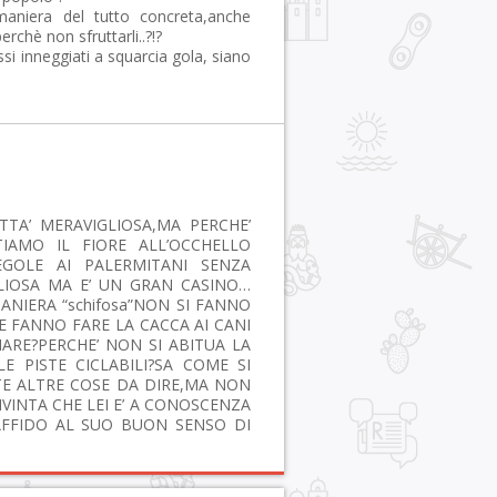
 maniera del tutto concreta,anche
rchè non sfruttarli..?!?
ssi inneggiati a squarcia gola, siano
TA’ MERAVIGLIOSA,MA PERCHE’
TIAMO IL FIORE ALL’OCCHELLO
EGOLE AI PALERMITANI SENZA
LIOSA MA E’ UN GRAN CASINO…
ANIERA “schifosa”NON SI FANNO
E FANNO FARE LA CACCA AI CANI
NARE?PERCHE’ NON SI ABITUA LA
 PISTE CICLABILI?SA COME SI
E ALTRE COSE DA DIRE,MA NON
NTA CHE LEI E’ A CONOSCENZA
FFIDO AL SUO BUON SENSO DI