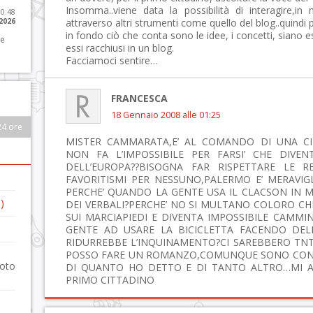
Insomma..viene data la possibilità di interagire,in
10:48
 2026
attraverso altri strumenti come quello del blog..quindi pe
in fondo ciò che conta sono le idee, i concetti, siano e
 e
essi racchiusi in un blog.
Facciamoci sentire…
FRANCESCA
18 Gennaio 2008 alle 01:25
24 ore
MISTER CAMMARATA,E’ AL COMANDO DI UNA CIT
NON FA L’IMPOSSIBILE PER FARSI’ CHE DIVEN
DELL’EUROPA??BISOGNA FAR RISPETTARE LE R
FAVORITISMI PER NESSUNO,PALERMO E’ MERAVIG
PERCHE’ QUANDO LA GENTE USA IL CLACSON IN M
)
DEI VERBALI?PERCHE’ NO SI MULTANO COLORO CH
SUI MARCIAPIEDI E DIVENTA IMPOSSIBILE CAMMI
GENTE AD USARE LA BICICLETTA FACENDO DELLE
RIDURREBBE L’INQUINAMENTO?CI SAREBBERO TNT
POSSO FARE UN ROMANZO,COMUNQUE SONO CONVI
foto
DI QUANTO HO DETTO E DI TANTO ALTRO…MI A
PRIMO CITTADINO