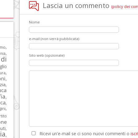
Lascia un commento
(policy dei co
Nome
e-mail (non verrà pubblicata)
,
rmo
,
nia
Sito web (opzionale)
di
glio
,
tura
oni
,
zia
,
uca
ia
,
ca
,
,
ni
tito
one
iuti
,
lia
Ricevi un'e-mail se ci sono nuovi commenti o
iscri
,