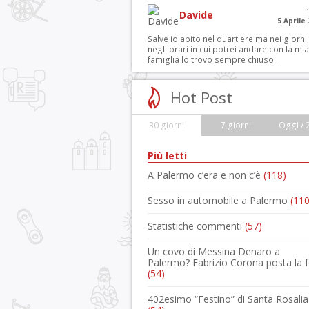
Davide
5 Aprile
Salve io abito nel quartiere ma nei giorni
negli orari in cui potrei andare con la mia
famiglia lo trovo sempre chiuso..
Hot Post
30 giorni
7 giorni
Oggi / 
Più letti
A Palermo c’era e non c’è
(118)
Sesso in automobile a Palermo
(110
Statistiche commenti
(57)
Un covo di Messina Denaro a
Palermo? Fabrizio Corona posta la 
(54)
402esimo “Festino” di Santa Rosalia