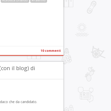
#Leoluca Orlando
#Palermo
r
pp
gram
ail
Condividi
10 commenti
con il blog) di
ndaco che da candidato.