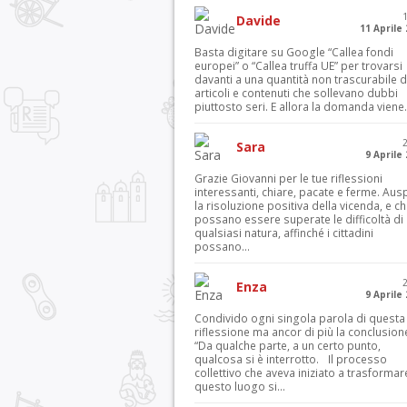
Davide
11 Aprile
Basta digitare su Google “Callea fondi
europei” o “Callea truffa UE” per trovarsi
davanti a una quantità non trascurabile d
articoli e contenuti che sollevano dubbi
piuttosto seri. E allora la domanda viene.
Sara
9 Aprile
Grazie Giovanni per le tue riflessioni
interessanti, chiare, pacate e ferme. Aus
la risoluzione positiva della vicenda, e c
possano essere superate le difficoltà di
qualsiasi natura, affinché i cittadini
possano...
Enza
9 Aprile
Condivido ogni singola parola di questa
riflessione ma ancor di più la conclusion
“Da qualche parte, a un certo punto,
qualcosa si è interrotto. Il processo
collettivo che aveva iniziato a trasformar
questo luogo si...