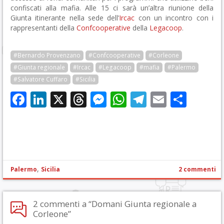
confiscati alla mafia. Alle 15 ci sarà un’altra riunione della
Giunta itinerante nella sede dell’
Ircac
con un incontro con i
rappresentanti della
Confcooperative
della
Legacoop
.
#Bernardo Provenzano
#Confcooperative
#Corleone
#Giunta regionale
#Ircac
#Legacoop
#mafia
#Palermo
#Salvatore Cuffaro
#Sicilia
Facebook
LinkedIn
X
Threads
Messenger
WhatsApp
Telegram
Email
Cond
,
Palermo
Sicilia
2 commenti
2 commenti a “Domani Giunta regionale a
Corleone”