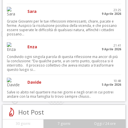
23:25
Sara
9 Aprile 2026
Grazie Giovanni per le tue riflessioni interessanti, chiare, pacate e
ferme. Auspico la risoluzione positiva della vicenda, e che possano
essere superate le difficoltà di qualsiasi natura, affinché i cittadini
possano...
21:41
Enza
9 Aprile 2026
Condivido ogni singola parola di questa riflessione ma ancor di più
la conclusione: “Da qualche parte, a un certo punto, qualcosa si è
interrotto. Il processo collettivo che aveva iniziato a trasformare
questo luogo si...
10:48
Davide
5 Aprile 2026
Salve io abito nel quartiere ma nei giorni e negli orari in cui potrei
andare con la mia famiglia lo trovo sempre chiuso..
Hot Post
30 giorni
7 giorni
Oggi / 24 ore