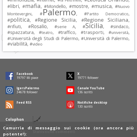
Internet
la Feltrinelli
mafia
musica
libri
mostre
#
, #
, #
Mondello
, #
, #
, #
Nuovo
Palermo
, #
, #
,
Montevergini
Partito Democratico
politica
Regione Sicilia
Regione Siciliana
#
, #
, #
,
Sicilia
Rosalio
rifiuti
#
, #
, #
, #
, #
sindaco
,
serie A
spazzatura
trasporti
#
, #
, #
traffico
, #
, #
,
teatro
università
Università degli Studi di Palermo
Università di Palermo
#
, #
,
viabilità
#
, #
video
Facebook
X
19797
Mi piace
19771
follower
IgersPalermo
Canale YouTube
34678
follower
136
iscritti
Feed RSS
Notifiche desktop
130
iscritti
Colophon
Policy
Camurrìa di messaggio sui cookie (ora ancora più
Pubblicità
Statistiche commenti
potente!):