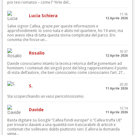
poi resi romanzo – come l’ “Arte del...
11:16
Lucia Schiera
12 Aprile 2026
Salve signor Callea, grazie per queste informazioni e
approfondimenti. Io sono nata e abito nel quartiere, ho 19 anni, ma
non avevo idea di tutta questa storia complicata del parco. Ero
convinta che fosse un...
10:37
Rosalio
12 Aprile 2026
Davide conosciamo intanto la tecnica retorica dell’argomentum ad
hominem. I contenuti dei singoli post del blog rappresentano il punto
di vista dell’autore, che ben conosciamo come conosciamo l’art. 27...
20:20
S.
11 Aprile 2026
Sta scoperchiando un vaso pericolosissimo.
12:14
Davide
11 Aprile 2026
Basta digitare su Google “Callea fondi europei” o “Callea truffa UE”
per trovarsi davanti a una quantità non trascurabile di articoli e
contenuti che sollevano dubbi piuttosto seri. E allora la domanda
viene...