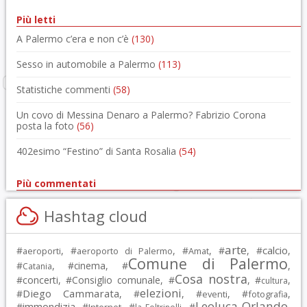
Più letti
A Palermo c’era e non c’è
(130)
Sesso in automobile a Palermo
(113)
Statistiche commenti
(58)
Un covo di Messina Denaro a Palermo? Fabrizio Corona
posta la foto
(56)
402esimo “Festino” di Santa Rosalia
(54)
Più commentati
Hashtag cloud
arte
calcio
#
, #
, #
, #
, #
,
aeroporti
aeroporto di Palermo
Amat
Comune di Palermo
#
, #
cinema
, #
,
Catania
Cosa nostra
#
concerti
, #
Consiglio comunale
, #
, #
,
cultura
elezioni
Diego Cammarata
#
, #
, #
, #
,
eventi
fotografia
Leoluca Orlando
immondizia
#
, #
, #
, #
,