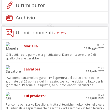
Ultimi autori
Archivio
Ultimi commenti
(172.602)
09:37
Mariella
12 Maggio 2026
Ci li detti… cu lu parmu e la gnutticatura. Dare o ricevere di più di
quello che spetterebbe.
21:23
Salvatore
22 Aprile 2026
“Avremmo tanto voluto garantirvi l’apertura del parco anche per le
giornate del 25 aprile e del 1 maggio, così come abbiamo fatto per le
giornate di Pasqua e Pasquetta, se pur con enormi sacrifici da...
15:28
Cui prodest?
12 Aprile 2026
Per come ben scrive Rosalio, si tratta di tecniche molto note nelle Aule
di Tribunale e sapientemente descritte – ad esempio – in testi tecnici –