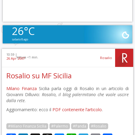
26°C
sabato 8 ago
10:59 |
lettura <1 min.
Rosalio
26 Apr 2007
Rosalio su MF Sicilia
Milano Finanza
Sicilia parla oggi di Rosalio in un articolo di
Giovanni Dilluvio:
Rosalio, il blog palermitano che vuole uscire
dalla rete
.
Aggiornamento: ecco il
PDF contenente l’articolo
.
#Milano Finanza Sicilia
#Palermo
#Panda
#Rosalio