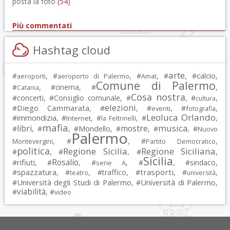
posta la foto
(54)
Più commentati
Hashtag cloud
arte
calcio
#
, #
, #
, #
, #
,
aeroporti
aeroporto di Palermo
Amat
Comune di Palermo
#
, #
cinema
, #
,
Catania
Cosa nostra
#
concerti
, #
Consiglio comunale
, #
, #
,
cultura
elezioni
Diego Cammarata
#
, #
, #
, #
,
eventi
fotografia
Leoluca Orlando
immondizia
#
, #
, #
, #
,
Internet
la Feltrinelli
mafia
musica
libri
mostre
#
, #
, #
Mondello
, #
, #
, #
Nuovo
Palermo
, #
, #
,
Montevergini
Partito Democratico
politica
Regione Sicilia
Regione Siciliana
#
, #
, #
,
Sicilia
Rosalio
rifiuti
#
, #
, #
, #
, #
sindaco
,
serie A
spazzatura
trasporti
#
, #
, #
traffico
, #
, #
,
teatro
università
Università degli Studi di Palermo
Università di Palermo
#
, #
,
viabilità
#
, #
video