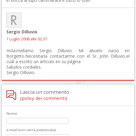
in bocca al lupo cammarata e tutto lo staff
Sergio Dilluvio
1 Luglio 2008 alle 02:37
Hola:mellamo Sergio Dilluvio. Mi abuelo nació en
Borgetto.Necesitaría contactarme con el Sr. John Dilluvio,el
cuál a escrito un articulo en su página.
Saludos cordiales.
Sergio Dilluvio.
Lascia un commento
(policy dei commenti)
Nome
e-mail (non verrà pubblicata)