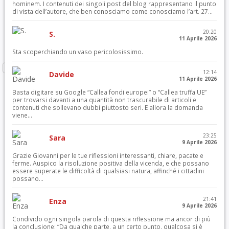
hominem. I contenuti dei singoli post del blog rappresentano il punto
di vista dell’autore, che ben conosciamo come conosciamo l’art. 27...
20:20
S.
11 Aprile 2026
Sta scoperchiando un vaso pericolosissimo.
12:14
Davide
11 Aprile 2026
Basta digitare su Google “Callea fondi europei” o “Callea truffa UE”
per trovarsi davanti a una quantità non trascurabile di articoli e
contenuti che sollevano dubbi piuttosto seri. E allora la domanda
viene...
23:25
Sara
9 Aprile 2026
Grazie Giovanni per le tue riflessioni interessanti, chiare, pacate e
ferme. Auspico la risoluzione positiva della vicenda, e che possano
essere superate le difficoltà di qualsiasi natura, affinché i cittadini
possano...
21:41
Enza
9 Aprile 2026
Condivido ogni singola parola di questa riflessione ma ancor di più
la conclusione: “Da qualche parte, a un certo punto, qualcosa si è