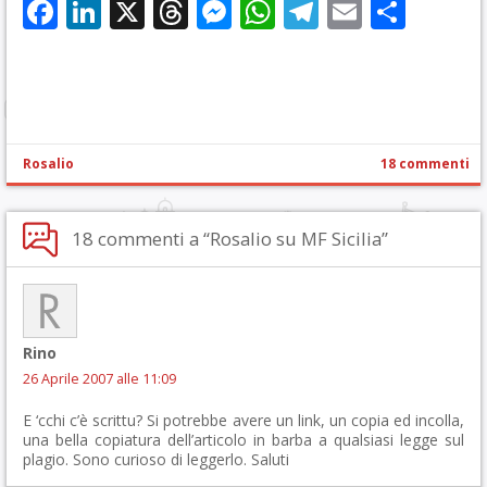
Facebook
LinkedIn
X
Threads
Messenger
WhatsApp
Telegram
Email
Cond
Rosalio
18 commenti
18 commenti a “Rosalio su MF Sicilia”
Rino
26 Aprile 2007 alle 11:09
E ‘cchi c’è scrittu? Si potrebbe avere un link, un copia ed incolla,
una bella copiatura dell’articolo in barba a qualsiasi legge sul
plagio. Sono curioso di leggerlo. Saluti