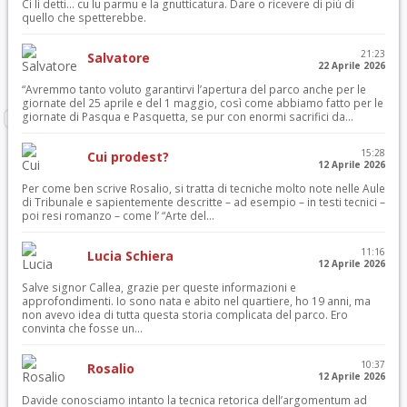
Ci li detti… cu lu parmu e la gnutticatura. Dare o ricevere di più di
quello che spetterebbe.
21:23
Salvatore
22 Aprile 2026
“Avremmo tanto voluto garantirvi l’apertura del parco anche per le
giornate del 25 aprile e del 1 maggio, così come abbiamo fatto per le
giornate di Pasqua e Pasquetta, se pur con enormi sacrifici da...
15:28
Cui prodest?
12 Aprile 2026
Per come ben scrive Rosalio, si tratta di tecniche molto note nelle Aule
di Tribunale e sapientemente descritte – ad esempio – in testi tecnici –
poi resi romanzo – come l’ “Arte del...
11:16
Lucia Schiera
12 Aprile 2026
Salve signor Callea, grazie per queste informazioni e
approfondimenti. Io sono nata e abito nel quartiere, ho 19 anni, ma
non avevo idea di tutta questa storia complicata del parco. Ero
convinta che fosse un...
10:37
Rosalio
12 Aprile 2026
Davide conosciamo intanto la tecnica retorica dell’argomentum ad