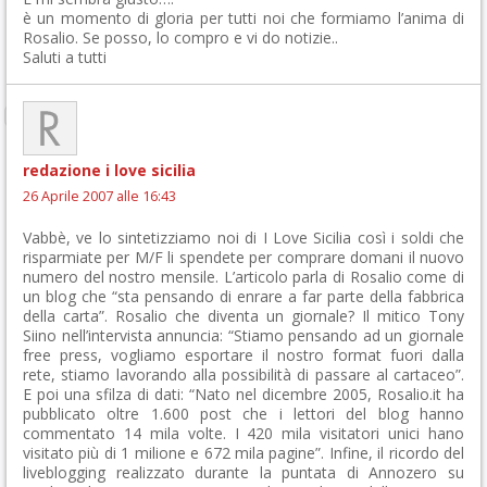
è un momento di gloria per tutti noi che formiamo l’anima di
Rosalio. Se posso, lo compro e vi do notizie..
Saluti a tutti
redazione i love sicilia
26 Aprile 2007 alle 16:43
Vabbè, ve lo sintetizziamo noi di I Love Sicilia così i soldi che
risparmiate per M/F li spendete per comprare domani il nuovo
numero del nostro mensile. L’articolo parla di Rosalio come di
un blog che “sta pensando di enrare a far parte della fabbrica
della carta”. Rosalio che diventa un giornale? Il mitico Tony
Siino nell’intervista annuncia: “Stiamo pensando ad un giornale
free press, vogliamo esportare il nostro format fuori dalla
rete, stiamo lavorando alla possibilità di passare al cartaceo”.
E poi una sfilza di dati: “Nato nel dicembre 2005, Rosalio.it ha
pubblicato oltre 1.600 post che i lettori del blog hanno
commentato 14 mila volte. I 420 mila visitatori unici hano
visitato più di 1 milione e 672 mila pagine”. Infine, il ricordo del
liveblogging realizzato durante la puntata di Annozero su