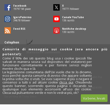
Facebook
X
19797
Mi piace
19771
follower
IgersPalermo
Canale YouTube
34678
follower
136
iscritti
Feed RSS
Notifiche desktop
130
iscritti
Colophon
Policy
Camurrìa di messaggio sui cookie (ora ancora più
Pubblicità
Statistiche commenti
potente!):
Contatti
Come il 90% dei siti questo blog usa i cookie (piccoli file
salvati in maniera sicura sul dispositivo del visitatore) per
funzionare correttamente e per fornire servizi migliori
Rosalio è il blog di Palermo
mentre clicchi qua e là.
La legislazione comunitaria dell'Ue vuole che te lo diciamo,
754 autori
raccontano Palermo dal loro punto di vista.
ecco perché questa camurrìa di avviso che appare soltanto
Anche tu puoi essere uno degli autori: inviaci un'
e-mail
. Rosalio ha
la prima volta che ci visiti. Se vuoi saperne di più o negare il
anche una sezione
fotoblog
e una sezione
videoblog
.
consenso a tutti o ad alcuni cookie
clicca qui
. Chiudendo
questo banner, scorrendo questa pagina o cliccando su
Design
cut&paste
qualunque suo elemento acconsenti all'uso dei cookie.
Clicca sul pulsantone verde e non lo vedrai più, ok?
Rosalio.it
Da un'idea di
Tony Siino
Va bene, levati
Segui Rosalio su
facebook
,
X
e
Instagram
x