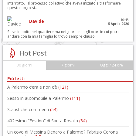
interrotto. Il processo collettivo che aveva iniziato a trasformare
questo luogo si...
10:48
Davide
5 Aprile 2026
Salve io abito nel quartiere ma nei giorni e negli orari in cui potrei
andare con la mia famiglia lo trovo sempre chiuso..
Hot Post
30 giorni
7 giorni
Oggi / 24 ore
Più letti
A Palermo c’era e non c’è
(121)
Sesso in automobile a Palermo
(111)
Statistiche commenti
(54)
402esimo “Festino” di Santa Rosalia
(54)
Un covo di Messina Denaro a Palermo? Fabrizio Corona