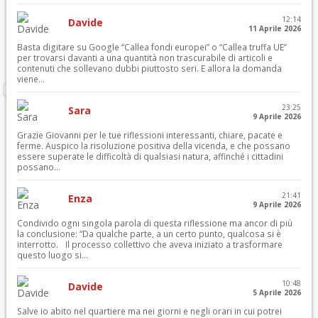
12:14
Davide
11 Aprile 2026
Basta digitare su Google “Callea fondi europei” o “Callea truffa UE”
per trovarsi davanti a una quantità non trascurabile di articoli e
contenuti che sollevano dubbi piuttosto seri. E allora la domanda
viene...
23:25
Sara
9 Aprile 2026
Grazie Giovanni per le tue riflessioni interessanti, chiare, pacate e
ferme. Auspico la risoluzione positiva della vicenda, e che possano
essere superate le difficoltà di qualsiasi natura, affinché i cittadini
possano...
21:41
Enza
9 Aprile 2026
Condivido ogni singola parola di questa riflessione ma ancor di più
la conclusione: “Da qualche parte, a un certo punto, qualcosa si è
interrotto. Il processo collettivo che aveva iniziato a trasformare
questo luogo si...
10:48
Davide
5 Aprile 2026
Salve io abito nel quartiere ma nei giorni e negli orari in cui potrei