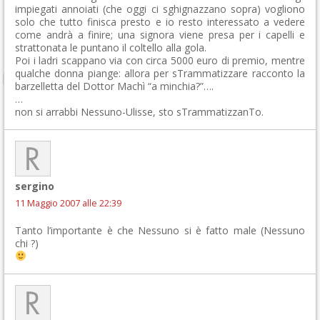
impiegati annoiati (che oggi ci sghignazzano sopra) vogliono
solo che tutto finisca presto e io resto interessato a vedere
come andrà a finire; una signora viene presa per i capelli e
strattonata le puntano il coltello alla gola.
Poi i ladri scappano via con circa 5000 euro di premio, mentre
qualche donna piange: allora per sTrammatizzare racconto la
barzelletta del Dottor Machì “a minchia?”….
…
non si arrabbi Nessuno-Ulisse, sto sTrammatizzanTo.
sergino
11 Maggio 2007 alle 22:39
Tanto l’importante è che Nessuno si è fatto male (Nessuno
chi ?)