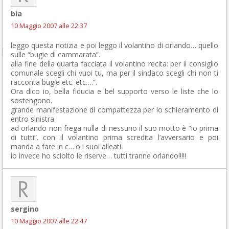
bia
10 Maggio 2007 alle 22:37
leggo questa notizia e poi leggo il volantino di orlando… quello
sulle “bugie di cammarata”.
alla fine della quarta facciata il volantino recita: per il consiglio
comunale scegli chi vuoi tu, ma per il sindaco scegli chi non ti
racconta bugie etc. etc….”.
Ora dico io, bella fiducia e bel supporto verso le liste che lo
sostengono.
grande manifestazione di compattezza per lo schieramento di
entro sinistra.
ad orlando non frega nulla di nessuno il suo motto è “io prima
di tutti”. con il volantino prima scredita l’avversario e poi
manda a fare in c….o i suoi alleati.
io invece ho sciolto le riserve… tutti tranne orlando!!!!!
sergino
10 Maggio 2007 alle 22:47