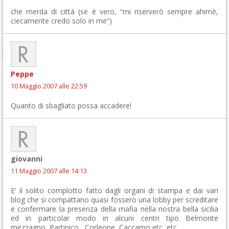
che merda di città (se è vero, “mi riserverò sempre ahimè,
ciecamente credo solo in me”)
Peppe
10 Maggio 2007 alle 22:59
Quanto di sbagliato possa accadere!
giovanni
11 Maggio 2007 alle 14:13
E’ il solito complotto fatto dagli organi di stampa e dai vari
blog che si compattano quasi fossero una lobby per screditare
e confermare la presenza della mafia nella nostra bella sicilia
ed in particolar modo in alcuni centri tipo Belmonte
mezzagno, Partinico , Corleone, Caccamo etc, etc.