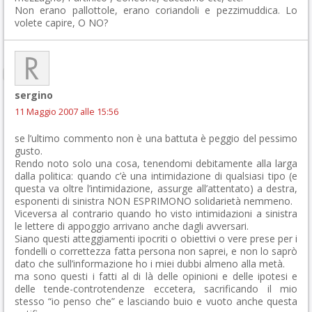
Non erano pallottole, erano coriandoli e pezzimuddica. Lo
volete capire, O NO?
sergino
11 Maggio 2007 alle 15:56
se l’ultimo commento non è una battuta è peggio del pessimo
gusto.
Rendo noto solo una cosa, tenendomi debitamente alla larga
dalla politica: quando c’è una intimidazione di qualsiasi tipo (e
questa va oltre l’intimidazione, assurge all’attentato) a destra,
esponenti di sinistra NON ESPRIMONO solidarietà nemmeno.
Viceversa al contrario quando ho visto intimidazioni a sinistra
le lettere di appoggio arrivano anche dagli avversari.
Siano questi atteggiamenti ipocriti o obiettivi o vere prese per i
fondelli o correttezza fatta persona non saprei, e non lo saprò
dato che sull’informazione ho i miei dubbi almeno alla metà.
ma sono questi i fatti al di là delle opinioni e delle ipotesi e
delle tende-controtendenze eccetera, sacrificando il mio
stesso “io penso che” e lasciando buio e vuoto anche questa