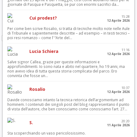
giornate di Pasqua e Pasquetta, se pur con enormi sacrifici da...
15:28
Cui prodest?
12 Aprile 2026
Per come ben scrive Rosalio, si tratta di tecniche molto note nelle Aule
di Tribunale e sapientemente descritte – ad esempio – in testi tecnici –
poi resi romanzo – come l’ “Arte del...
11:16
Lucia Schiera
12 Aprile 2026
Salve signor Callea, grazie per queste informazioni e
approfondimenti. Io sono nata e abito nel quartiere, ho 19 anni, ma
non avevo idea di tutta questa storia complicata del parco. Ero
convinta che fosse un...
10:37
Rosalio
12 Aprile 2026
Davide conosciamo intanto la tecnica retorica dell’argomentum ad
hominem. I contenuti dei singoli post del blog rappresentano il punto
di vista dell’autore, che ben conosciamo come conosciamo l’art. 27...
20:20
S.
11 Aprile 2026
Sta scoperchiando un vaso pericolosissimo.