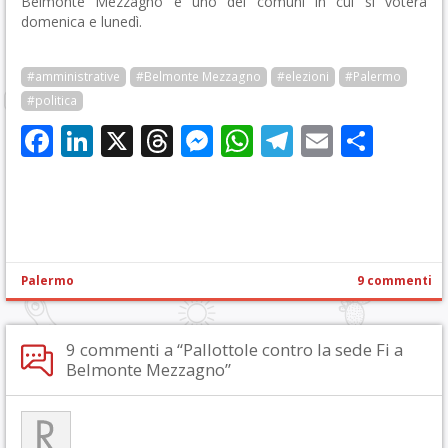
Belmonte Mezzagno è uno dei comuni in cui si voterà
domenica e lunedì.
#amministrative
#Belmonte Mezzagno
#elezioni
#Palermo
#politica
Facebook
LinkedIn
X
Threads
Messenger
WhatsApp
Telegram
Email
Cond
Palermo
9 commenti
9 commenti a “Pallottole contro la sede Fi a
Belmonte Mezzagno”