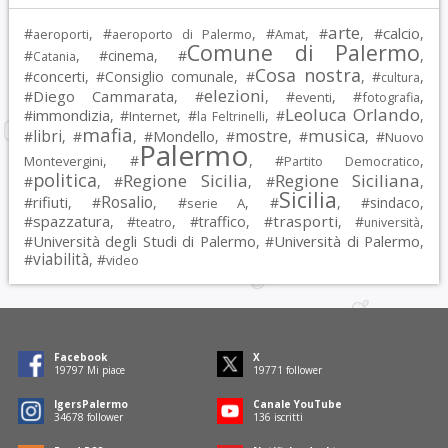
arte
calcio
#
, #
, #
, #
, #
,
aeroporti
aeroporto di Palermo
Amat
Comune di Palermo
#
, #
cinema
, #
,
Catania
Cosa nostra
#
concerti
, #
Consiglio comunale
, #
, #
,
cultura
elezioni
Diego Cammarata
#
, #
, #
, #
,
eventi
fotografia
Leoluca Orlando
immondizia
#
, #
, #
, #
,
Internet
la Feltrinelli
mafia
musica
libri
mostre
#
, #
, #
Mondello
, #
, #
, #
Nuovo
Palermo
, #
, #
,
Montevergini
Partito Democratico
politica
Regione Sicilia
Regione Siciliana
#
, #
, #
,
Sicilia
Rosalio
rifiuti
#
, #
, #
, #
, #
sindaco
,
serie A
spazzatura
trasporti
#
, #
, #
traffico
, #
, #
,
teatro
università
Università degli Studi di Palermo
Università di Palermo
#
, #
,
viabilità
#
, #
video
Facebook
X
19797
Mi piace
19771
follower
IgersPalermo
Canale YouTube
34678
follower
136
iscritti