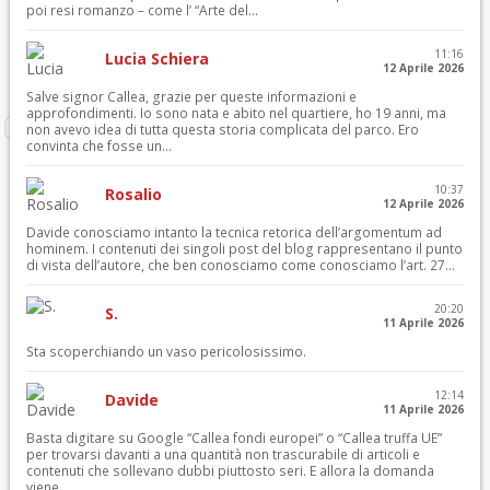
poi resi romanzo – come l’ “Arte del...
11:16
Lucia Schiera
12 Aprile 2026
Salve signor Callea, grazie per queste informazioni e
approfondimenti. Io sono nata e abito nel quartiere, ho 19 anni, ma
non avevo idea di tutta questa storia complicata del parco. Ero
convinta che fosse un...
10:37
Rosalio
12 Aprile 2026
Davide conosciamo intanto la tecnica retorica dell’argomentum ad
hominem. I contenuti dei singoli post del blog rappresentano il punto
di vista dell’autore, che ben conosciamo come conosciamo l’art. 27...
20:20
S.
11 Aprile 2026
Sta scoperchiando un vaso pericolosissimo.
12:14
Davide
11 Aprile 2026
Basta digitare su Google “Callea fondi europei” o “Callea truffa UE”
per trovarsi davanti a una quantità non trascurabile di articoli e
contenuti che sollevano dubbi piuttosto seri. E allora la domanda
viene...