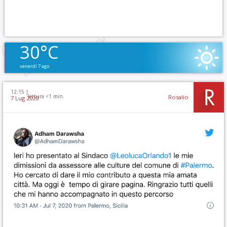
30°C
venerdì 7 ago
12:15 |
lettura <1 min.
Rosalio
7 Lug 2020