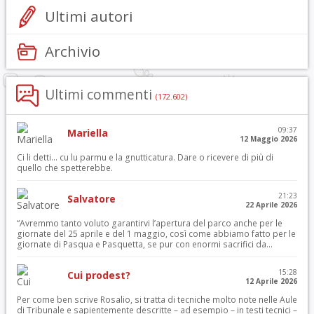
Ultimi autori
Archivio
Ultimi commenti
(172.602)
09:37
Mariella
12 Maggio 2026
Ci li detti… cu lu parmu e la gnutticatura. Dare o ricevere di più di
quello che spetterebbe.
21:23
Salvatore
22 Aprile 2026
“Avremmo tanto voluto garantirvi l’apertura del parco anche per le
giornate del 25 aprile e del 1 maggio, così come abbiamo fatto per le
giornate di Pasqua e Pasquetta, se pur con enormi sacrifici da...
15:28
Cui prodest?
12 Aprile 2026
Per come ben scrive Rosalio, si tratta di tecniche molto note nelle Aule
di Tribunale e sapientemente descritte – ad esempio – in testi tecnici –