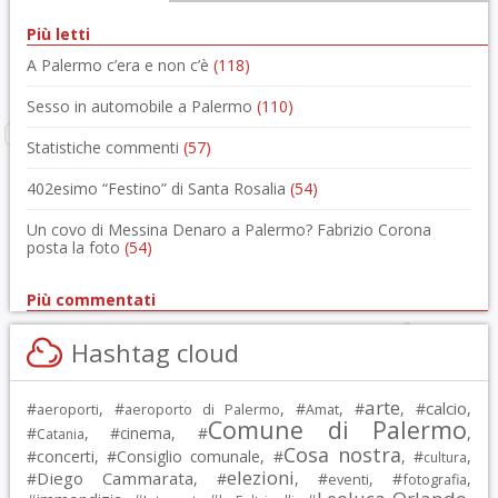
Più letti
A Palermo c’era e non c’è
(118)
Sesso in automobile a Palermo
(110)
Statistiche commenti
(57)
402esimo “Festino” di Santa Rosalia
(54)
Un covo di Messina Denaro a Palermo? Fabrizio Corona
posta la foto
(54)
Più commentati
Hashtag cloud
arte
calcio
#
, #
, #
, #
, #
,
aeroporti
aeroporto di Palermo
Amat
Comune di Palermo
#
, #
cinema
, #
,
Catania
Cosa nostra
#
concerti
, #
Consiglio comunale
, #
, #
,
cultura
elezioni
Diego Cammarata
#
, #
, #
, #
,
eventi
fotografia