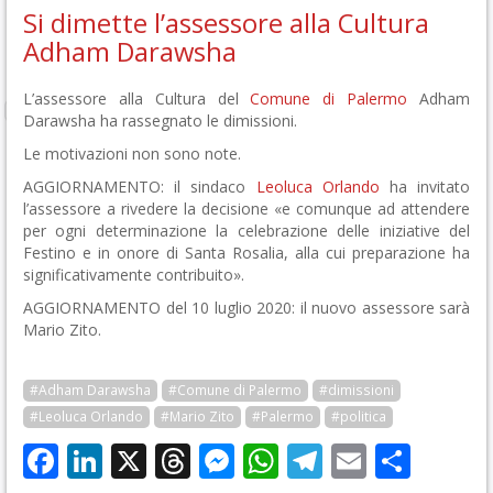
Si dimette l’assessore alla Cultura
Adham Darawsha
L’assessore alla Cultura del
Comune di Palermo
Adham
Darawsha ha rassegnato le dimissioni.
Le motivazioni non sono note.
AGGIORNAMENTO: il sindaco
Leoluca Orlando
ha invitato
l’assessore a rivedere la decisione «e comunque ad attendere
per ogni determinazione la celebrazione delle iniziative del
Festino e in onore di Santa Rosalia, alla cui preparazione ha
significativamente contribuito».
AGGIORNAMENTO del 10 luglio 2020: il nuovo assessore sarà
Mario Zito.
#Adham Darawsha
#Comune di Palermo
#dimissioni
#Leoluca Orlando
#Mario Zito
#Palermo
#politica
Facebook
LinkedIn
X
Threads
Messenger
WhatsApp
Telegram
Email
Cond