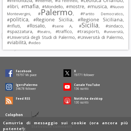
Leoluca Orlando
immondizia
#
, #
, #
, #
,
Internet
la Feltrinelli
mafia
musica
libri
mostre
#
, #
, #
Mondello
, #
, #
, #
Nuovo
Palermo
, #
, #
,
Montevergini
Partito Democratico
politica
Regione Sicilia
Regione Siciliana
#
, #
, #
,
Sicilia
Rosalio
rifiuti
#
, #
, #
, #
, #
sindaco
,
serie A
spazzatura
trasporti
#
, #
, #
traffico
, #
, #
,
teatro
università
Università degli Studi di Palermo
Università di Palermo
#
, #
,
viabilità
#
, #
video
Facebook
X
19797
Mi piace
19771
follower
IgersPalermo
Canale YouTube
34678
follower
136
iscritti
Feed RSS
Notifiche desktop
130
iscritti
Colophon
Policy
Camurrìa di messaggio sui cookie (ora ancora più
Pubblicità
Statistiche commenti
potente!):