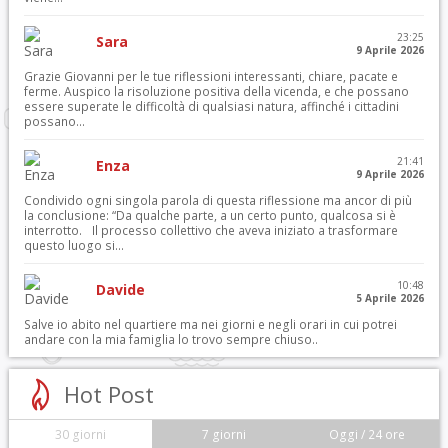
23:25
Sara
9 Aprile 2026
Grazie Giovanni per le tue riflessioni interessanti, chiare, pacate e
ferme. Auspico la risoluzione positiva della vicenda, e che possano
essere superate le difficoltà di qualsiasi natura, affinché i cittadini
possano...
21:41
Enza
9 Aprile 2026
Condivido ogni singola parola di questa riflessione ma ancor di più
la conclusione: “Da qualche parte, a un certo punto, qualcosa si è
interrotto. Il processo collettivo che aveva iniziato a trasformare
questo luogo si...
10:48
Davide
5 Aprile 2026
Salve io abito nel quartiere ma nei giorni e negli orari in cui potrei
andare con la mia famiglia lo trovo sempre chiuso..
Hot Post
30 giorni
7 giorni
Oggi / 24 ore