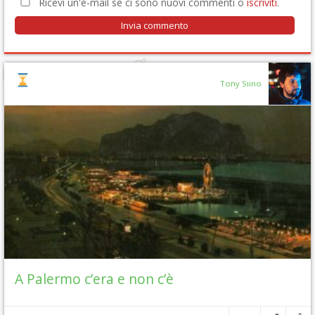
Ricevi un'e-mail se ci sono nuovi commenti o
iscriviti
.
Tony Siino
A Palermo c’era e non c’è