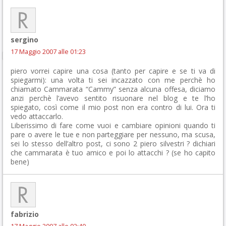
sergino
17 Maggio 2007 alle 01:23
piero vorrei capire una cosa (tanto per capire e se ti va di
spiegarmi): una volta ti sei incazzato con me perchè ho
chiamato Cammarata “Cammy” senza alcuna offesa, diciamo
anzi perchè l’avevo sentito risuonare nel blog e te l’ho
spiegato, così come il mio post non era contro di lui. Ora ti
vedo attaccarlo.
Liberissimo di fare come vuoi e cambiare opinioni quando ti
pare o avere le tue e non parteggiare per nessuno, ma scusa,
sei lo stesso dell’altro post, ci sono 2 piero silvestri ? dichiari
che cammarata è tuo amico e poi lo attacchi ? (se ho capito
bene)
fabrizio