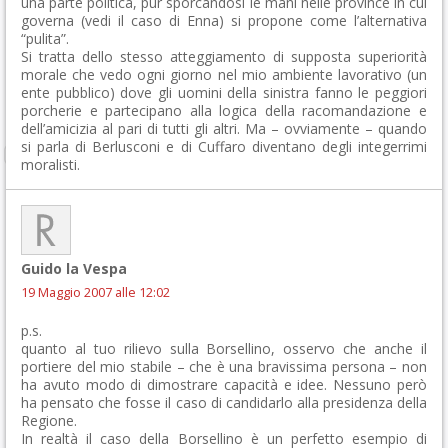
una parte politica, pur sporcandosi le mani nelle province in cui
governa (vedi il caso di Enna) si propone come l’alternativa
“pulita”.
Si tratta dello stesso atteggiamento di supposta superiorità
morale che vedo ogni giorno nel mio ambiente lavorativo (un
ente pubblico) dove gli uomini della sinistra fanno le peggiori
porcherie e partecipano alla logica della racomandazione e
dell’amicizia al pari di tutti gli altri. Ma – ovviamente – quando
si parla di Berlusconi e di Cuffaro diventano degli integerrimi
moralisti.
Guido la Vespa
19 Maggio 2007 alle 12:02
p.s.
quanto al tuo rilievo sulla Borsellino, osservo che anche il
portiere del mio stabile – che è una bravissima persona – non
ha avuto modo di dimostrare capacità e idee. Nessuno però
ha pensato che fosse il caso di candidarlo alla presidenza della
Regione.
In realtà il caso della Borsellino è un perfetto esempio di