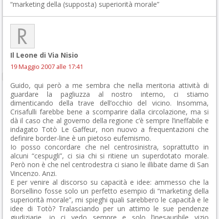
“marketing della (supposta) superiorità morale”
Il Leone di Via Nisio
19 Maggio 2007 alle 17:41
Guido, qui però a me sembra che nella meritoria attività di
guardare la pagliuzza al nostro interno, ci stiamo
dimenticando della trave dell’occhio del vicino. Insomma,
Crisafulli farebbe bene a scomparire dalla circolazione, ma si
dà il caso che al governo della regione c’è sempre l’ineffabile e
indagato Totò Le Gaffeur, non nuovo a frequentazioni che
definire border-line è un pietoso eufemismo.
Io posso concordare che nel centrosinistra, soprattutto in
alcuni “cespugli”, ci sia chi si ritiene un superdotato morale.
Però non è che nel centrodestra ci siano le illibate dame di San
Vincenzo. Anzi.
E per venire al discorso su capacità e idee: ammesso che la
Borsellino fosse solo un perfetto esempio di “marketing della
superiorità morale”, mi spieghi quali sarebbero le capacità e le
idee di Totò? Tralasciando per un attimo le sue pendenze
giudiziarie, io ci vedo sempre e solo l’inesauribile vizio