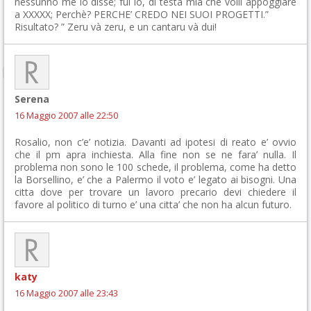
nessunno me lo disse; fui io, di testa mia che volli appoggiare
a XXXXX; Perchè? PERCHE’ CREDO NEI SUOI PROGETTI.”
Risultato? ” Zeru và zeru, e un cantaru và dui!
Serena
16 Maggio 2007 alle 22:50
Rosalio, non c’e’ notizia. Davanti ad ipotesi di reato e’ ovvio
che il pm apra inchiesta. Alla fine non se ne fara’ nulla. Il
problema non sono le 100 schede, il problema, come ha detto
la Borsellino, e’ che a Palermo il voto e’ legato ai bisogni. Una
citta dove per trovare un lavoro precario devi chiedere il
favore al politico di turno e’ una citta’ che non ha alcun futuro.
katy
16 Maggio 2007 alle 23:43