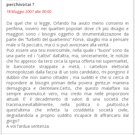
perchivotai ?
18 Maggio 2007 alle 00:00
Da quel che si legge, Orlando ha avuto meno consensi in
periferia, ovvero nei quartieri popolari dove c’è più disagio e
maggiori sono i bisogni oggetto di strumentalizzazione da
parte dei “furbetti del quartierino”.Forse, sbaglio ma a pensare
male si fà peccato, ma ci si può avvicinare alla verità.
Può essere una tesi inverosimile, nella quale i “buoni” sono da
una parte ed i “cattivi” dall’altra, ma, sinceramente, le notizie
che ho appreso da terzi circa la spesa offerta nei supermarket,
le banconote strappate a metà, i cartelloni elettorali
monopolizzati dalla faccia di un solo candidato, mi pongono il
dubbio che non siamo cittadini , ma sudditi e che si cerca di
rispondere ai bisogni primari della povera gente,in maniera
demagogica e clientelare.Certo, che questo malaffare sia
sempre avvenuto,è vero, ma credo mai nelle proporzioni
attuali. E’ il decadimento di valori di una società che
tracima,inevitalbilmente, nella politica o ,piuttosto,è
quest’ultima che infetta la cosiddetta società civile,
degradandola a proprio suddito incapace di affrancarsi dal
giogo?
A voi l’ardua sentenza.