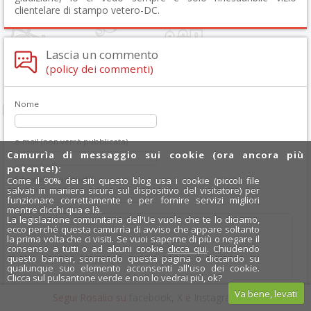
clientelare di stampo vetero-DC.
Lascia un commento
(policy dei commenti)
Nome
e-mail (non verrà pubblicata)
Camurrìa di messaggio sui cookie (ora ancora più
potente!):
Sito web (opzionale)
Come il 90% dei siti questo blog usa i cookie (piccoli file
salvati in maniera sicura sul dispositivo del visitatore) per
funzionare correttamente e per fornire servizi migliori
mentre clicchi qua e là.
La legislazione comunitaria dell'Ue vuole che te lo diciamo,
ecco perché questa camurrìa di avviso che appare soltanto
la prima volta che ci visiti. Se vuoi saperne di più o negare il
consenso a tutti o ad alcuni cookie
clicca qui
. Chiudendo
questo banner, scorrendo questa pagina o cliccando su
qualunque suo elemento acconsenti all'uso dei cookie.
Clicca sul pulsantone verde e non lo vedrai più, ok?
Va bene, levati
Segui Rosalio su
facebook
,
X
e
Instagram
x