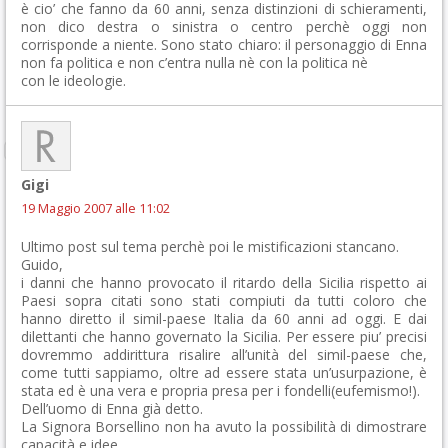
è cio’ che fanno da 60 anni, senza distinzioni di schieramenti,
non dico destra o sinistra o centro perchè oggi non
corrisponde a niente. Sono stato chiaro: il personaggio di Enna
non fa politica e non c’entra nulla nè con la politica nè
con le ideologie.
Gigi
19 Maggio 2007 alle 11:02
Ultimo post sul tema perchè poi le mistificazioni stancano.
Guido,
i danni che hanno provocato il ritardo della Sicilia rispetto ai
Paesi sopra citati sono stati compiuti da tutti coloro che
hanno diretto il simil-paese Italia da 60 anni ad oggi. E dai
dilettanti che hanno governato la Sicilia. Per essere piu’ precisi
dovremmo addirittura risalire all’unità del simil-paese che,
come tutti sappiamo, oltre ad essere stata un’usurpazione, è
stata ed è una vera e propria presa per i fondelli(eufemismo!).
Dell’uomo di Enna già detto.
La Signora Borsellino non ha avuto la possibilità di dimostrare
capacità e idee.