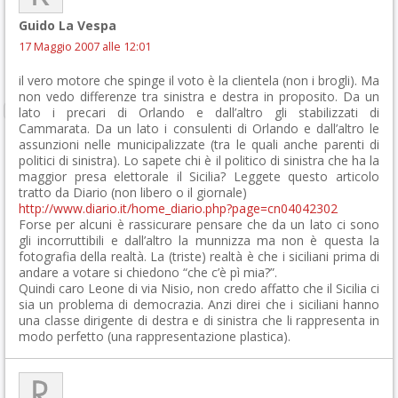
Guido La Vespa
17 Maggio 2007 alle 12:01
il vero motore che spinge il voto è la clientela (non i brogli). Ma
non vedo differenze tra sinistra e destra in proposito. Da un
lato i precari di Orlando e dall’altro gli stabilizzati di
Cammarata. Da un lato i consulenti di Orlando e dall’altro le
assunzioni nelle municipalizzate (tra le quali anche parenti di
politici di sinistra). Lo sapete chi è il politico di sinistra che ha la
maggior presa elettorale il Sicilia? Leggete questo articolo
tratto da Diario (non libero o il giornale)
http://www.diario.it/home_diario.php?page=cn04042302
Forse per alcuni è rassicurare pensare che da un lato ci sono
gli incorruttibili e dall’altro la munnizza ma non è questa la
fotografia della realtà. La (triste) realtà è che i siciliani prima di
andare a votare si chiedono “che c’è pì mia?”.
Quindi caro Leone di via Nisio, non credo affatto che il Sicilia ci
sia un problema di democrazia. Anzi direi che i siciliani hanno
una classe dirigente di destra e di sinistra che li rappresenta in
modo perfetto (una rappresentazione plastica).