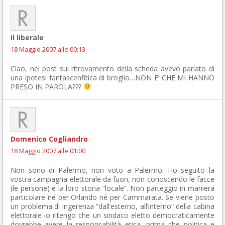
il liberale
18 Maggio 2007 alle 00:13
Ciao, nel post sul ritrovamento della scheda avevo parlato di
una ipotesi fantascenfitica di broglio…NON E’ CHE MI HANNO
PRESO IN PAROLA???
Domenico Cogliandro
18 Maggio 2007 alle 01:00
Non sono di Palermo, non voto a Palermo. Ho seguito la
vostra campagna elettorale da fuori, non conoscendo le facce
(le persone) e la loro storia “locale”. Non parteggio in maniera
particolare né per Orlando né per Cammarata. Se viene posto
un problema di ingerenza “dall’esterno, all’interno” della cabina
elettorale io ritengo che un sindaco eletto democraticamente
dovrebbe avere la responsabilità etica, prima che politica e