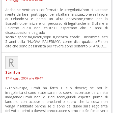
17 Maggio 2007 alle 02:40
Anche se venissero confermate le irregolarita’non ci sarebbe
niente da fare, purtroppo, per ribaltare la situazione in favore
di Orlando.Si e’ persa un altra occasione,come per la
Borsellino,per iniziere un percorso di legalita’che in Sicilia e a
Palermo quasi non esiste.Ci aspettano altri 5 anni di
disoccupazione,degrado
sociale,sporcizia,ricatti,soprusi,incivilta’ totale…..insomma altri
5 anni della “NUOVA PALERMO”, come dice qualcuno.E non
dite che sono pessimista per favore,sono soltanto STANCO…..
Stanton
17 Maggio 2007 alle 09:47
Guidolavespa, Prodi ha fatto il suo dovere; se poi le
irregolarità ci sono state saranno, spero, accertate da chi sta
indagando.Prodi non è Berlusconi,quindi aspetta prima di
lanciarsi con accuse e proclami!Io spero che la cosa non
venga insabbiata perchè se ci sono dei dubbi sulla regolarità
del voto i primi a doversi preoccupare siamo noi.Se fosse vero