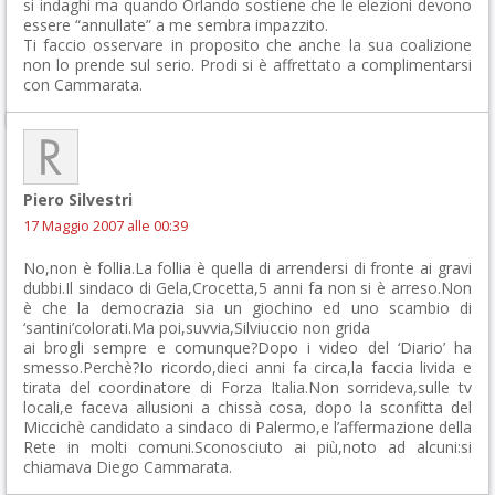
si indaghi ma quando Orlando sostiene che le elezioni devono
essere “annullate” a me sembra impazzito.
Ti faccio osservare in proposito che anche la sua coalizione
non lo prende sul serio. Prodi si è affrettato a complimentarsi
con Cammarata.
Piero Silvestri
17 Maggio 2007 alle 00:39
No,non è follia.La follia è quella di arrendersi di fronte ai gravi
dubbi.Il sindaco di Gela,Crocetta,5 anni fa non si è arreso.Non
è che la democrazia sia un giochino ed uno scambio di
‘santini’colorati.Ma poi,suvvia,Silviuccio non grida
ai brogli sempre e comunque?Dopo i video del ‘Diario’ ha
smesso.Perchè?Io ricordo,dieci anni fa circa,la faccia livida e
tirata del coordinatore di Forza Italia.Non sorrideva,sulle tv
locali,e faceva allusioni a chissà cosa, dopo la sconfitta del
Miccichè candidato a sindaco di Palermo,e l’affermazione della
Rete in molti comuni.Sconosciuto ai più,noto ad alcuni:si
chiamava Diego Cammarata.