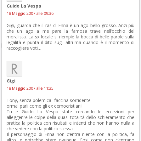
Guido La Vespa
18 Maggio 2007 alle 09:36
Gigi, guarda che il ras di Enna è un ago bello grosso. Anzi più
che un ago a me pare la famosa trave nell’occhio del
moralista. La sx locale si riempie la bocca di belle parole sulla
legalità e punta il dito sugli altri ma quando è il momento di
raccogliere voti…
Gigi
18 Maggio 2007 alle 11:35
Tony, senza polemica -faccina sorridente-
ormai parli come gli ex democristiani!
Tu e Guido La Vespa state cercando le eccezioni per
alleggerire le colpe della quasi totalità dello schieramento che
pratica la politica con risultati e intenti che non hanno nulla a
che vedere con la politica stessa.
Il personaggio di Enna non c’entra niente con la politica, fa
altro, e potrebbe stare ovunque. Cosi come non c’entrano