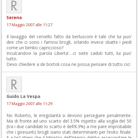
Serena
17 Maggio 2007 alle 11:27
Il lavaggio del cervello fatto da berlusconi è tale che lui puo’
dire che ci sono i famosi brogli, orlando invece sbatte i piedi
come un bimbo capriccioso?
Inculcandovi la parola Liberta’….ci siete caduti tutti, lui puo’
tutto.
Devo chiedere a de bortoli cosa ne possa pensare di tutto cio’.
Guido La Vespa
17 Maggio 2007 alle 11:29
No Roberto, le irregolarità si devono perseguire penalmente.
Ma di fronte ad uno scarto del 3.5% rispetto alla soglia del 50
(tra i due candidati lo scarto è dell’8.3%) a me pare improbabile
che i (presunti) brogli siano stati determinanti per l’esito finale.
E a te? ritieni che il Ministro dell’Interno debba assecondare le