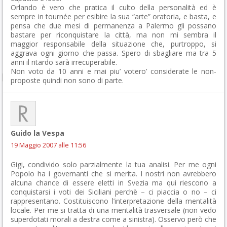
Orlando è vero che pratica il culto della personalità ed è
sempre in tournée per esibire la sua “arte” oratoria, e basta, e
pensa che due mesi di permanenza a Palermo gli possano
bastare per riconquistare la città, ma non mi sembra il
maggior responsabile della situazione che, purtroppo, si
aggrava ogni giorno che passa. Spero di sbagliare ma tra 5
anni il ritardo sarà irrecuperabile.
Non voto da 10 anni e mai piu’ votero’ considerate le non-
proposte quindi non sono di parte.
Guido la Vespa
19 Maggio 2007 alle 11:56
Gigi, condivido solo parzialmente la tua analisi. Per me ogni
Popolo ha i governanti che si merita. I nostri non avrebbero
alcuna chance di essere eletti in Svezia ma qui riescono a
conquistarsi i voti dei Siciliani perchè – ci piaccia o no – ci
rappresentano. Costituiscono l’interpretazione della mentalità
locale. Per me si tratta di una mentalità trasversale (non vedo
superdotati morali a destra come a sinistra). Osservo però che