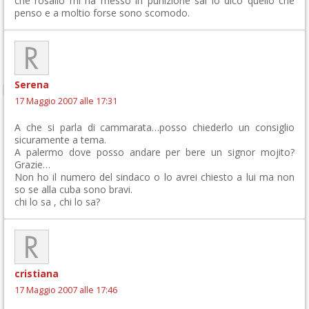
che rosalio mi ha messo in punizione sai io dico quello che
penso e a moltio forse sono scomodo.
Serena
17 Maggio 2007 alle 17:31
A che si parla di cammarata…posso chiederlo un consiglio
sicuramente a tema.
A palermo dove posso andare per bere un signor mojito?
Grazie…
Non ho il numero del sindaco o lo avrei chiesto a lui ma non
so se alla cuba sono bravi.
chi lo sa , chi lo sa?
cristiana
17 Maggio 2007 alle 17:46