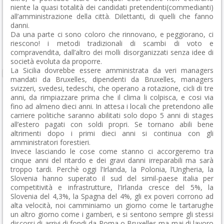
niente la quasi totalità dei candidati pretendenti(commedianti)
all’amministrazione della città. Dilettanti, di quelli che fanno
danni.
Da una parte ci sono coloro che rinnovano, e peggiorano, ci
riescono! i metodi tradizionali di scambi di voto e
compravendita, dall’altro dei molli disorganizzati senza idee di
società evoluta da proporre.
La Sicilia dovrebbe essere amministrata da veri managers
mandati da Bruxelles, dipendenti da Bruxelles, managers
svizzeri, svedesi, tedeschi, che operano a rotazione, cicli di tre
anni, da rimpiazzare prima che il clima li colpisca, e cosi via
fino ad almeno dieci anni. In attesa i locali che pretendono alle
carriere politiche saranno abilitati solo dopo 5 anni di stages
all’estero pagati con soldi propri. Se tornano abili bene
altrimenti dopo i primi dieci anni si continua con gli
amministratori forestieri.
Invece lasciando le cose come stanno ci accorgeremo tra
cinque anni del ritardo e dei gravi danni irreparabili ma sarà
troppo tardi. Perchè oggi l’Irlanda, la Polonia, l’Ungheria, la
Slovenia hanno superato il sud del simil-paese italia per
competitività e infrastrutture, l’Irlanda cresce del 5%, la
Slovenia del 4,3%, la Spagna del 4%, gli ex poveri corrono ad
alta velocità, noi camminiamo un giorno come le tartarughe
un altro giorno come i gamberi, e si sentono sempre gli stessi
discorsi di arrivi di fondi da Roma o Bruxelles ma mai di lavoro