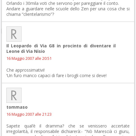
Orlando i 30mila voti che servono per pareggiare il conto.
Andare a guardare nelle scuole dello Zen per una cosa che si
chiama “clientelarismo”?
Il Leopardo di Via G8 in procinto di diventare il
Leone di Via Nisio
16 Maggio 2007 alle 20:51
Che approssimativi!
‘Un furo manco capaci di fare i brogli come si deve!
tommaso
16 Maggio 2007 alle 21:23
Sapete qual’è il dramma? che se venissero accertate
irregolarità, il responsabile dichiarerà:- “Nò Marescià ci giuru,