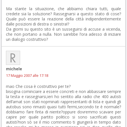
Ma stante la situazione, che abbiamo chiara tutti, quale
credete sia la soluzione? Rassegnarsi a questo stato di cose?
Quale può essere la reazione della città indipendentemente
dalle posizioni di destra o sinistra!?
Da giorni su questo sito è un susseguirsi di accuse a vicenda,
che non portano a nulla. Non sarebbe l’ora adesso di iniziare
un dialogo costruttivo?
michele
17 Maggio 2007 alle 17:18
mao Che cosa è costruttivo per te?
bisogna cominciare a essere concreti e non abbassare sempre
la testa e rassegnarsi,ieri ho sentito alla radio che 400 autisti
dell’amat son stati nopminati rappresentanti di lista e quindi gli
autobus sono rimasti quasi tutti fermi,secondo te è normale?
dobbiamo fare finta di niente?oppure dovremmo scavare per
capire per quale partito politico si sono sacrificati questi
autisti?non sò se il mio commento ti giungerà in tempo dato