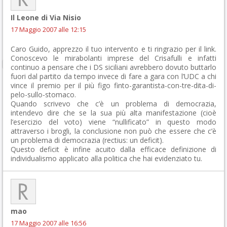
Il Leone di Via Nisio
17 Maggio 2007 alle 12:15
Caro Guido, apprezzo il tuo intervento e ti ringrazio per il link.
Conoscevo le mirabolanti imprese del Crisafulli e infatti
continuo a pensare che i DS siciliani avrebbero dovuto buttarlo
fuori dal partito da tempo invece di fare a gara con l’UDC a chi
vince il premio per il più figo finto-garantista-con-tre-dita-di-
pelo-sullo-stomaco.
Quando scrivevo che c’è un problema di democrazia,
intendevo dire che se la sua più alta manifestazione (cioè
l’esercizio del voto) viene “nullificato” in questo modo
attraverso i brogli, la conclusione non può che essere che c’è
un problema di democrazia (rectius: un deficit).
Questo deficit è infine acuito dalla efficace definizione di
individualismo applicato alla politica che hai evidenziato tu.
mao
17 Maggio 2007 alle 16:56