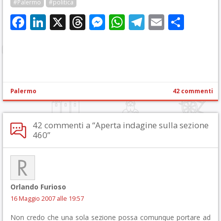
#Palermo
#politica
Facebook
LinkedIn
X
Threads
Messenger
WhatsApp
Telegram
Email
Cond
Palermo
42 commenti
42 commenti a “Aperta indagine sulla sezione
460”
Orlando Furioso
16 Maggio 2007 alle 19:57
Non credo che una sola sezione possa comunque portare ad