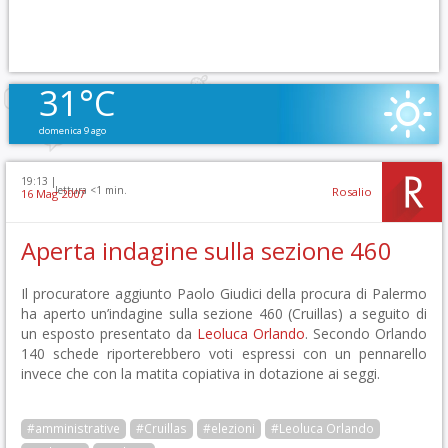
31°C
domenica 9 ago
19:13 |
lettura <1 min.
Rosalio
16 Mag 2007
Aperta indagine sulla sezione 460
Il procuratore aggiunto Paolo Giudici della procura di Palermo
ha aperto un’indagine sulla sezione 460 (Cruillas) a seguito di
un esposto presentato da
Leoluca Orlando
. Secondo Orlando
140 schede riporterebbero voti espressi con un pennarello
invece che con la matita copiativa in dotazione ai seggi.
#amministrative
#Cruillas
#elezioni
#Leoluca Orlando