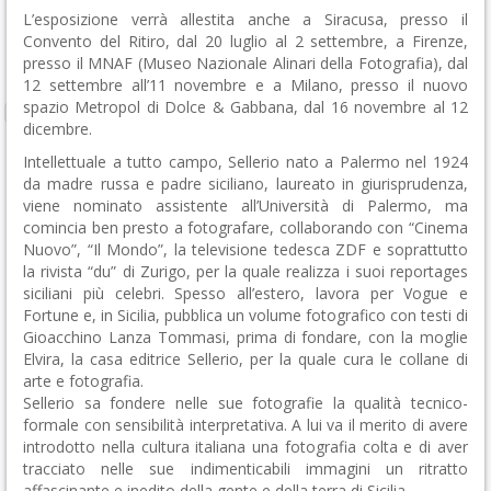
L’esposizione verrà allestita anche a Siracusa, presso il
Convento del Ritiro, dal 20 luglio al 2 settembre, a Firenze,
presso il MNAF (Museo Nazionale Alinari della Fotografia), dal
12 settembre all’11 novembre e a Milano, presso il nuovo
spazio Metropol di Dolce & Gabbana, dal 16 novembre al 12
dicembre.
Intellettuale a tutto campo, Sellerio nato a Palermo nel 1924
da madre russa e padre siciliano, laureato in giurisprudenza,
viene nominato assistente all’Università di Palermo, ma
comincia ben presto a fotografare, collaborando con “Cinema
Nuovo”, “Il Mondo”, la televisione tedesca ZDF e soprattutto
la rivista “du” di Zurigo, per la quale realizza i suoi reportages
siciliani più celebri. Spesso all’estero, lavora per Vogue e
Fortune e, in Sicilia, pubblica un volume fotografico con testi di
Gioacchino Lanza Tommasi, prima di fondare, con la moglie
Elvira, la casa editrice Sellerio, per la quale cura le collane di
arte e fotografia.
Sellerio sa fondere nelle sue fotografie la qualità tecnico-
formale con sensibilità interpretativa. A lui va il merito di avere
introdotto nella cultura italiana una fotografia colta e di aver
tracciato nelle sue indimenticabili immagini un ritratto
affascinante e inedito della gente e della terra di Sicilia.