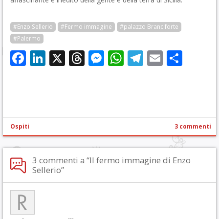
#Enzo Sellerio
#Fermo immagine
#palazzo Branciforte
#Palermo
Facebook
LinkedIn
X
Threads
Messenger
WhatsApp
Telegram
Email
Cond
Ospiti
3 commenti
3 commenti a “Il fermo immagine di Enzo
Sellerio”