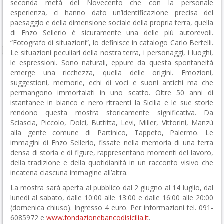
seconda metà del Novecento che con la personale
esperienza, ci hanno dato un’identificazione precisa del
paesaggio e della dimensione sociale della propria terra, quella
di Enzo Sellerio è sicuramente una delle più autorevoli.
“Fotografo di situazioni”, lo definisce in catalogo Carlo Bertelli.
Le situazioni peculiari della nostra terra, i personaggi, i luoghi,
le espressioni. Sono naturali, eppure da questa spontaneità
emerge una ricchezza, quella delle origini. Emozioni,
suggestioni, memorie, echi di voci e suoni antichi ma che
permangono immortalati in uno scatto. Oltre 50 anni di
istantanee in bianco e nero ritraenti la Sicilia e le sue storie
rendono questa mostra storicamente significativa. Da
Sciascia, Piccolo, Dolci, Buttitta, Levi, Miller, Vittorini, Manzù
alla gente comune di Partinico, Tappeto, Palermo. Le
immagini di Enzo Sellerio, fissate nella memoria di una terra
densa di storia e di figure, rappresentano momenti del lavoro,
della tradizione e della quotidianità in un racconto visivo che
incatena ciascuna immagine all’altra.
La mostra sarà aperta al pubblico dal 2 giugno al 14 luglio, dal
lunedì al sabato, dalle 10:00 alle 13:00 e dalle 16:00 alle 20:00
(domenica chiuso). Ingresso 4 euro. Per informazioni tel. 091-
6085972 e
www.fondazionebancodisicilia.it
.