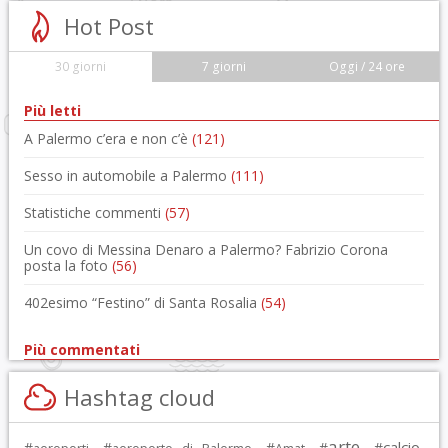
Hot Post
30 giorni
7 giorni
Oggi / 24 ore
Più letti
A Palermo c’era e non c’è
(121)
Sesso in automobile a Palermo
(111)
Statistiche commenti
(57)
Un covo di Messina Denaro a Palermo? Fabrizio Corona
posta la foto
(56)
402esimo “Festino” di Santa Rosalia
(54)
Più commentati
Hashtag cloud
arte
calcio
#
, #
, #
, #
, #
,