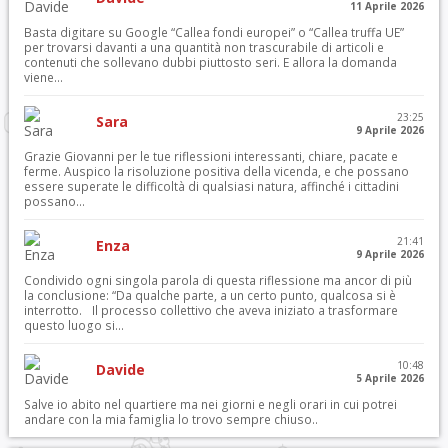
11 Aprile 2026
Basta digitare su Google “Callea fondi europei” o “Callea truffa UE”
per trovarsi davanti a una quantità non trascurabile di articoli e
contenuti che sollevano dubbi piuttosto seri. E allora la domanda
viene...
23:25
Sara
9 Aprile 2026
Grazie Giovanni per le tue riflessioni interessanti, chiare, pacate e
ferme. Auspico la risoluzione positiva della vicenda, e che possano
essere superate le difficoltà di qualsiasi natura, affinché i cittadini
possano...
21:41
Enza
9 Aprile 2026
Condivido ogni singola parola di questa riflessione ma ancor di più
la conclusione: “Da qualche parte, a un certo punto, qualcosa si è
interrotto. Il processo collettivo che aveva iniziato a trasformare
questo luogo si...
10:48
Davide
5 Aprile 2026
Salve io abito nel quartiere ma nei giorni e negli orari in cui potrei
andare con la mia famiglia lo trovo sempre chiuso..