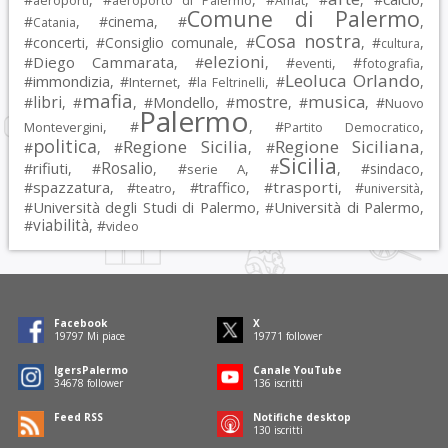
aeroporti
aeroporto di Palermo
Amat
Comune di Palermo
#
, #
cinema
, #
,
Catania
Cosa nostra
#
concerti
, #
Consiglio comunale
, #
, #
,
cultura
elezioni
Diego Cammarata
#
, #
, #
, #
,
eventi
fotografia
Leoluca Orlando
immondizia
#
, #
, #
, #
,
Internet
la Feltrinelli
mafia
musica
libri
mostre
#
, #
, #
Mondello
, #
, #
, #
Nuovo
Palermo
, #
, #
,
Montevergini
Partito Democratico
politica
Regione Sicilia
Regione Siciliana
#
, #
, #
,
Sicilia
Rosalio
rifiuti
#
, #
, #
, #
, #
sindaco
,
serie A
spazzatura
trasporti
#
, #
, #
traffico
, #
, #
,
teatro
università
Università degli Studi di Palermo
Università di Palermo
#
, #
,
viabilità
#
, #
video
Facebook
X
19797
Mi piace
19771
follower
IgersPalermo
Canale YouTube
34678
follower
136
iscritti
Feed RSS
Notifiche desktop
130
iscritti