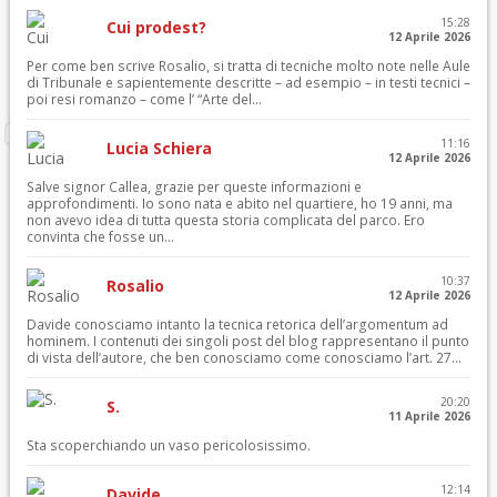
15:28
Cui prodest?
12 Aprile 2026
Per come ben scrive Rosalio, si tratta di tecniche molto note nelle Aule
di Tribunale e sapientemente descritte – ad esempio – in testi tecnici –
poi resi romanzo – come l’ “Arte del...
11:16
Lucia Schiera
12 Aprile 2026
Salve signor Callea, grazie per queste informazioni e
approfondimenti. Io sono nata e abito nel quartiere, ho 19 anni, ma
non avevo idea di tutta questa storia complicata del parco. Ero
convinta che fosse un...
10:37
Rosalio
12 Aprile 2026
Davide conosciamo intanto la tecnica retorica dell’argomentum ad
hominem. I contenuti dei singoli post del blog rappresentano il punto
di vista dell’autore, che ben conosciamo come conosciamo l’art. 27...
20:20
S.
11 Aprile 2026
Sta scoperchiando un vaso pericolosissimo.
12:14
Davide