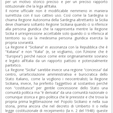
per un motivo storico preciso e per un preciso rapporto
istituzionale che la lega all’Italia.
Il nome ufficiale non è modificabile nemmeno in maniera
surrettizia con il suo cattivo uso. Così come la Sardegna si
chiama Regione Autonoma della Sardegna altrettanto la Sicilia
deve chiamarsi soltanto Regione Siciliana quando ci si riferisce
alla persona giuridica che la rappresenta mentre la Regione
Sicilia è un’espressione accettabile solo quando ci si riferisca al
territorio su cui la medesima persona giuridica esercita la
propria sovranità.
La Regione è “Siciliana” in assonanza con la Repubblica che è
“Italiana” e non “Italia” (e, se vogliamo, con l’Unione che è
“Europea”) perché nasce come ente originariamente sovrano
e legato all’Italia da un rapporto pattizio e potenzialmente
paritetico.
La Regione “Sicilia” sarebbe invece una regione “concessa” dal
centro, un’articolazione amministrativa e burocratica dello
Stato Italiano, come la vogliono i neocentralisti; la Regione
Siciliana, invece, ha preferito l’aggettivo al sostantivo perché
non “costituisce” per gentile concessione dello Stato una
comunità politica ma “è derivata” da una comunità nazionale o
comunque storica e geo-politica che le preesiste e che trova la
propria prima legittimazione nel Popolo Siciliano e nella sua
storia, prima ancora che nel decreto di Umberto II o nella
legge costituzionale di recepimento (la n. 2 del 1948): queste