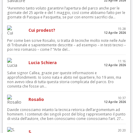
22 Aprile 2026
“Avremmo tanto voluto garantirvi l’apertura del parco anche per le
giornate del 25 aprile e del 1 maggio, così come abbiamo fatto per le
giornate di Pasqua e Pasquetta, se pur con enormi sacrifici da...
15:28
Cui prodest?
12 Aprile 2026
Per come ben scrive Rosalio, si tratta di tecniche molto note nelle Aule
di Tribunale e sapientemente descritte – ad esempio – in testi tecnici –
poi resi romanzo – come l’ “Arte del...
11:16
Lucia Schiera
12 Aprile 2026
Salve signor Callea, grazie per queste informazioni e
approfondimenti. Io sono nata e abito nel quartiere, ho 19 anni, ma
non avevo idea di tutta questa storia complicata del parco. Ero
convinta che fosse un...
10:37
Rosalio
12 Aprile 2026
Davide conosciamo intanto la tecnica retorica dell’argomentum ad
hominem. I contenuti dei singoli post del blog rappresentano il punto
di vista dell’autore, che ben conosciamo come conosciamo l’art. 27...
20:20
S.