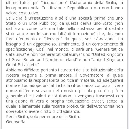
ultime tutt’al più “riconoscono” l’Autonomia della Sicilia, la
incorporano nella Costituzione Repubblicana ma non hanno
valore costitutivo.
La Sicilia è un’Istituzione a sé e una società (prima che uno
Stato o un Ente Pubblico); da questa deriva uno Stato (non
dichiarato come tale ma tale nella sostanza per il dettato
statutario e per le sue modalità di formazione) che, dovendo
fare riferimento e “derivare” da quella società-nazione, ha
bisogno di un aggettivo (o, similmente, di un complemento di
specificazione). Così, nel mondo, ci sarà una “Generalitat de
Catalunya” e non “Generalitat Catalunya” uno “United Kingdom
of Great Britain and Northern Ireland” e non “United Kingdom
Great Britain etc.”
Abbiamo diffidato pertanto i curatori del sito istituzionale della
Nostra Regione e, prima ancora, il Governatore, al quale
attribuiamo la responsabilità politica in materia, ad adeguare il
nome ed ad adoperarsi affinché la cittadinanza conosca il vero
nome dell’ente sovrano della nostra “piccola patria” e più in
generale che i valori dell’Autonomia vengano trasmessi con
una azione di vera e propria “educazione civica”, senza la
quale le lamentele sulla “scarsa proficuità” dell’Autonomia non
dovrebbero avere diritto di cittadinanza.
Per la Sicilia, solo peramore della Sicilia.
Genoveffa