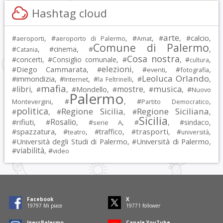
Hashtag cloud
arte
calcio
#
, #
, #
, #
, #
,
aeroporti
aeroporto di Palermo
Amat
Comune di Palermo
#
, #
cinema
, #
,
Catania
Cosa nostra
#
concerti
, #
Consiglio comunale
, #
, #
,
cultura
elezioni
Diego Cammarata
#
, #
, #
, #
,
eventi
fotografia
Leoluca Orlando
immondizia
#
, #
, #
, #
,
Internet
la Feltrinelli
mafia
musica
libri
mostre
#
, #
, #
Mondello
, #
, #
, #
Nuovo
Palermo
, #
, #
,
Montevergini
Partito Democratico
politica
Regione Sicilia
Regione Siciliana
#
, #
, #
,
Sicilia
Rosalio
rifiuti
#
, #
, #
, #
, #
sindaco
,
serie A
spazzatura
trasporti
#
, #
, #
traffico
, #
, #
,
teatro
università
Università degli Studi di Palermo
Università di Palermo
#
, #
,
viabilità
#
, #
video
Facebook
X
19797
Mi piace
19771
follower
IgersPalermo
Canale YouTube