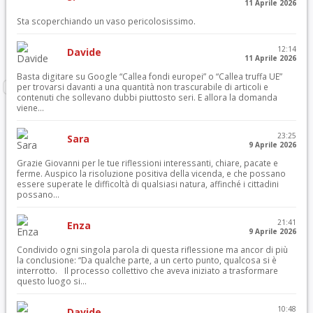
11 Aprile 2026
Sta scoperchiando un vaso pericolosissimo.
12:14
Davide
11 Aprile 2026
Basta digitare su Google “Callea fondi europei” o “Callea truffa UE”
per trovarsi davanti a una quantità non trascurabile di articoli e
contenuti che sollevano dubbi piuttosto seri. E allora la domanda
viene...
23:25
Sara
9 Aprile 2026
Grazie Giovanni per le tue riflessioni interessanti, chiare, pacate e
ferme. Auspico la risoluzione positiva della vicenda, e che possano
essere superate le difficoltà di qualsiasi natura, affinché i cittadini
possano...
21:41
Enza
9 Aprile 2026
Condivido ogni singola parola di questa riflessione ma ancor di più
la conclusione: “Da qualche parte, a un certo punto, qualcosa si è
interrotto. Il processo collettivo che aveva iniziato a trasformare
questo luogo si...
10:48
Davide