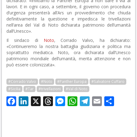
dichiarato: «Invitiamo la Panther Europa a non dare il via ai
lavori. E in ogni caso, a settembre, il governo con procedura
d’urgenza presenterà all’Ars un provvedimento che chiuda
definitivamente la questione e impedisca le trivellazioni
nell’area del Val di Noto dichiarata patrimonio dell’umanità
dall’Unesco».
Il sindaco di
Noto
, Corrado Valvo, ha dichiarato:
«Continueremo la nostra battaglia giudiziaria e politica ma
soprattutto mediatica. Noto, ora dichiarata dall’Unesco
patrimonio mondiale dell’umanità, merita attenzione e non
può essere colonizzata».
#Corrado Valvo
#Noto
#Panther Europa
#Salvatore Cuffaro
#Sicilia
#Tar
#trivellazioni
#Val di Noto
Facebook
LinkedIn
X
Threads
Messenger
WhatsApp
Telegram
Email
Cond