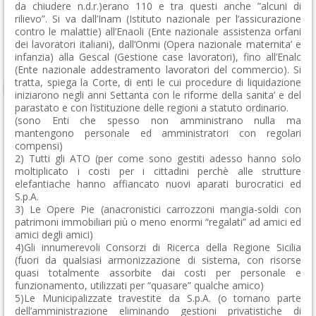
da chiudere n.d.r.)erano 110 e tra questi anche ”alcuni di
rilievo”. Si va dall’Inam (Istituto nazionale per l’assicurazione
contro le malattie) all’Enaoli (Ente nazionale assistenza orfani
dei lavoratori italiani), dall’Onmi (Opera nazionale maternita’ e
infanzia) alla Gescal (Gestione case lavoratori), fino all’Enalc
(Ente nazionale addestramento lavoratori del commercio). Si
tratta, spiega la Corte, di enti le cui procedure di liquidazione
iniziarono negli anni Settanta con le riforme della sanita’ e del
parastato e con l’istituzione delle regioni a statuto ordinario.
(sono Enti che spesso non amministrano nulla ma
mantengono personale ed amministratori con regolari
compensi)
2) Tutti gli ATO (per come sono gestiti adesso hanno solo
moltiplicato i costi per i cittadini perchè alle strutture
elefantiache hanno affiancato nuovi aparati burocratici ed
S.p.A.
3) Le Opere Pie (anacronistici carrozzoni mangia-soldi con
patrimoni immobiliari più o meno enormi “regalati” ad amici ed
amici degli amici)
4)Gli innumerevoli Consorzi di Ricerca della Regione Sicilia
(fuori da qualsiasi armonizzazione di sistema, con risorse
quasi totalmente assorbite dai costi per personale e
funzionamento, utilizzati per “quasare” qualche amico)
5)Le Municipalizzate travestite da S.p.A. (o tornano parte
dell’amministrazione eliminando gestioni privatistiche di