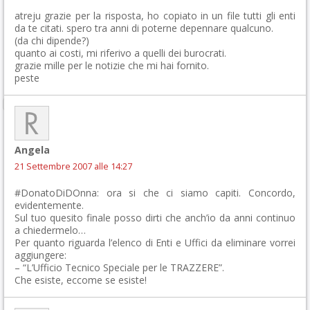
atreju grazie per la risposta, ho copiato in un file tutti gli enti
da te citati. spero tra anni di poterne depennare qualcuno.
(da chi dipende?)
quanto ai costi, mi riferivo a quelli dei burocrati.
grazie mille per le notizie che mi hai fornito.
peste
Angela
21 Settembre 2007 alle 14:27
#DonatoDiDOnna: ora si che ci siamo capiti. Concordo,
evidentemente.
Sul tuo quesito finale posso dirti che anch’io da anni continuo
a chiedermelo…
Per quanto riguarda l’elenco di Enti e Uffici da eliminare vorrei
aggiungere:
– “L’Ufficio Tecnico Speciale per le TRAZZERE”.
Che esiste, eccome se esiste!