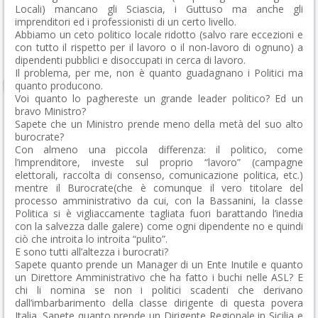
Locali) mancano gli Sciascia, i Guttuso ma anche gli
imprenditori ed i professionisti di un certo livello.
Abbiamo un ceto politico locale ridotto (salvo rare eccezioni e
con tutto il rispetto per il lavoro o il non-lavoro di ognuno) a
dipendenti pubblici e disoccupati in cerca di lavoro.
Il problema, per me, non è quanto guadagnano i Politici ma
quanto producono.
Voi quanto lo paghereste un grande leader politico? Ed un
bravo Ministro?
Sapete che un Ministro prende meno della metà del suo alto
burocrate?
Con almeno una piccola differenza: il politico, come
l’imprenditore, investe sul proprio “lavoro” (campagne
elettorali, raccolta di consenso, comunicazione politica, etc.)
mentre il Burocrate(che è comunque il vero titolare del
processo amministrativo da cui, con la Bassanini, la classe
Politica si è vigliaccamente tagliata fuori barattando l’inedia
con la salvezza dalle galere) come ogni dipendente no e quindi
ciò che introita lo introita “pulito”.
E sono tutti all’altezza i burocrati?
Sapete quanto prende un Manager di un Ente Inutile e quanto
un Direttore Amministrativo che ha fatto i buchi nelle ASL? E
chi li nomina se non i politici scadenti che derivano
dall’imbarbarimento della classe dirigente di questa povera
Italia. Sapete quanto prende un Dirigente Regionale in Sicilia e