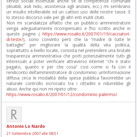
servizi sociali essenziali anche se di competenza comunale
(disabili, asili nido, assistenza agli anziani, ecc.) mi sembrano
un insulto intollerabile ed un cattivo uso delle nostre tasse. E
lo stesso discorso vale per gli altri enti inutili citati.
Non mi scandalizza affatto che un pubblico amministratore
venga adeguatamente ricompensato e l’ho scritto anche in
queste pagine (
https://www.rosalio.it/2007/01/19/cacciatori-
di-teste/
), sono convinto però che la “madre di tutte le
battaglie” per migliorare la qualità della vita politica,
soprattutto a livello locale, consista nel pretendere una brutale
trasparenza amministrativa che porti potenzialmente tutti gli
interessati a poter verificare attraverso internet “chi è stato
pagato, quanto e per che cosa” così come si fa con il
rendiconto dell’amministratore di condominio: un’informazione
diffusa circa le modalità della spesa pubblica favorirebbe un
naturale controllo incrociato tra i cittadini e ridurrebbe gli
abusi. Anche qui non mi ripeto oltre:
https://www.rosalio.it/2007/01/12/condominio-palermo/
Antonio Lo Nardo
21 Settembre 2007 alle 08:51