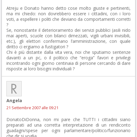
Atreju e Donato hanno detto cose molto giuste e pertinenti,
ma mi chiedo: non dovrebbero essere i cittadini, con i loro
voti, a espellere i politi che deviano da comportamenti corretti
?
Se, nonostante il deterioramento dei servizi pubblici (asili nido
mai aperti, scuole con bilanci dimezzati, vigili urbani invisibili,
etc.), gli elettori confermano l’amministrazione, con quale
diritto ci ergiamo a fustigatori ?
Chi è più distante dalla vita vera, noi che sputiamo sentenze
davanti a un pc, o il politico che “eroga” favori e privilegi
incontrando ogni giorno centinaia di persone cercando di dare
risposte ai loro bisogni individuali ?
Angela
21 Settembre 2007 alle 09:21
DonatoDiDonna, non mi pare che TUTTI i cittadini siano
preparati ad una corretta interpretazione di un rendiconto
guadagni/spese per ogni parlamentare/politico/funzionario
che dir si voglia.