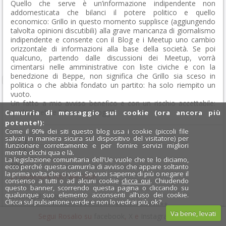
Quello che serve è un’informazione indipendente non
addomesticata che bilanci il potere politico e quello
economico: Grillo in questo momento supplisce (aggiungendo
talvolta opinioni discutibili) alla grave mancanza di giornalismo
indipendente e consente con il Blog e i Meetup uno cambio
orizzontale di informazioni alla base della società. Se poi
qualcuno, partendo dalle discussioni dei Meetup, vorrà
cimentarsi nelle amministrative con liste civiche e con la
benedzione di Beppe, non significa che Grillo sia sceso in
politica o che abbia fondato un partito: ha solo riempito un
vuoto.
Un fatto a mio avviso benefico e con un rischio accettabile:
quale sarebbe l’alternativa oggi?
Camurrìa di messaggio sui cookie (ora ancora più
potente!):
Come il 90% dei siti questo blog usa i cookie (piccoli file
salvati in maniera sicura sul dispositivo del visitatore) per
funzionare correttamente e per fornire servizi migliori
mentre clicchi qua e là.
La legislazione comunitaria dell'Ue vuole che te lo diciamo,
riki
ecco perché questa camurrìa di avviso che appare soltanto
la prima volta che ci visiti. Se vuoi saperne di più o negare il
21 Settembre 2007 alle 19:56
consenso a tutti o ad alcuni cookie
clicca qui
. Chiudendo
questo banner, scorrendo questa pagina o cliccando su
qualunque suo elemento acconsenti all'uso dei cookie.
x ATREJU leggo :
Clicca sul pulsantone verde e non lo vedrai più, ok?
***************************************
Va bene, levati
5)Le Municipalizzate travestite da S.p.A. (o tornano parte
Segui Rosalio su
facebook
,
X
e
Instagram
x
dell’amministrazione eliminando gestioni privatistiche di