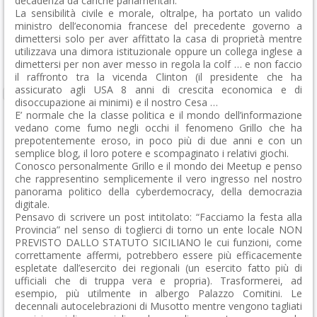
decadenza da cariche parlamentari.
La sensibilità civile e morale, oltralpe, ha portato un valido
ministro dell’economia francese del precedente governo a
dimettersi solo per aver affittato la casa di proprietà mentre
utilizzava una dimora istituzionale oppure un collega inglese a
dimettersi per non aver messo in regola la colf … e non faccio
il raffronto tra la vicenda Clinton (il presidente che ha
assicurato agli USA 8 anni di crescita economica e di
disoccupazione ai minimi) e il nostro Cesa …
E’ normale che la classe politica e il mondo dell’informazione
vedano come fumo negli occhi il fenomeno Grillo che ha
prepotentemente eroso, in poco più di due anni e con un
semplice blog, il loro potere e scompaginato i relativi giochi.
Conosco personalmente Grillo e il mondo dei Meetup e penso
che rappresentino semplicemente il vero ingresso nel nostro
panorama politico della cyberdemocracy, della democrazia
digitale.
Pensavo di scrivere un post intitolato: “Facciamo la festa alla
Provincia” nel senso di toglierci di torno un ente locale NON
PREVISTO DALLO STATUTO SICILIANO le cui funzioni, come
correttamente affermi, potrebbero essere più efficacemente
espletate dall’esercito dei regionali (un esercito fatto più di
ufficiali che di truppa vera e propria). Trasformerei, ad
esempio, più utilmente in albergo Palazzo Comitini. Le
decennali autocelebrazioni di Musotto mentre vengono tagliati