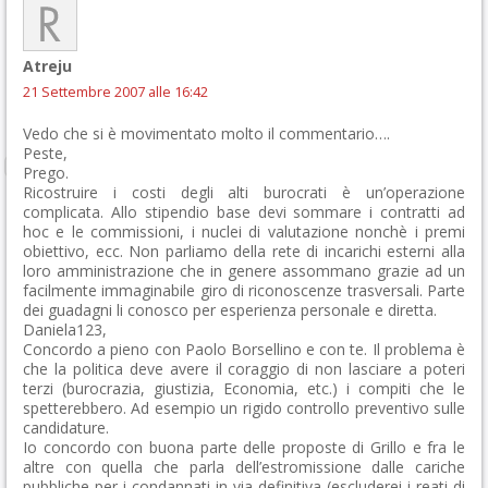
Atreju
21 Settembre 2007 alle 16:42
Vedo che si è movimentato molto il commentario….
Peste,
Prego.
Ricostruire i costi degli alti burocrati è un’operazione
complicata. Allo stipendio base devi sommare i contratti ad
hoc e le commissioni, i nuclei di valutazione nonchè i premi
obiettivo, ecc. Non parliamo della rete di incarichi esterni alla
loro amministrazione che in genere assommano grazie ad un
facilmente immaginabile giro di riconoscenze trasversali. Parte
dei guadagni li conosco per esperienza personale e diretta.
Daniela123,
Concordo a pieno con Paolo Borsellino e con te. Il problema è
che la politica deve avere il coraggio di non lasciare a poteri
terzi (burocrazia, giustizia, Economia, etc.) i compiti che le
spetterebbero. Ad esempio un rigido controllo preventivo sulle
candidature.
Io concordo con buona parte delle proposte di Grillo e fra le
altre con quella che parla dell’estromissione dalle cariche
pubbliche per i condannati in via definitiva (escluderei i reati di