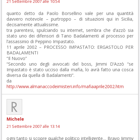
21 Settembre 2007 alle 10:54
quanto detto da Paolo Borsellino vale per una quantità
davvero notevole – purtroppo – di situazioni qui in Sicilia,
decisamente attualissime.
tra parentesi, spulciando su internet, sembra che d’azzò sia
stato uno dei difensori di Tano Badalamenti al processo per
l’assassinio di Peppino Impastato.
11 aprile 2002 – PROCESSO IMPASTATO: ERGASTOLO PER
BADALAMENTI
“Il Nuovo”
“Secondo uno degli avvocati del boss, Jimmi D’Azzò “se
Impastato è stato ucciso dalla mafia, lo avrà fatto una cosca
diversa da quella di Badalamenti”.
da
http://www.almanaccodeimisteri.info/mafiaaprile2002.htm
Michele
21 Settembre 2007 alle 13:14
ogni tanto si scopre qualche politico intelligente… Bravo Jimmy