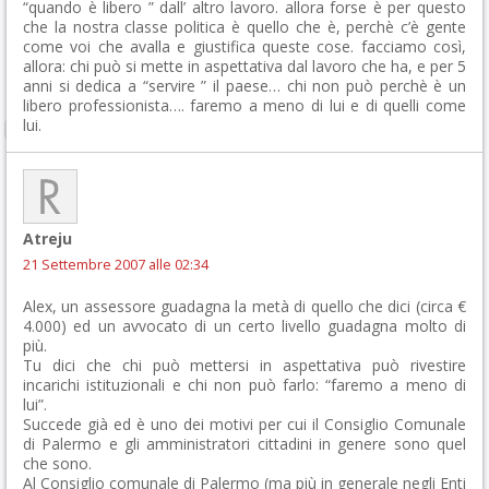
“quando è libero ” dall’ altro lavoro. allora forse è per questo
che la nostra classe politica è quello che è, perchè c’è gente
come voi che avalla e giustifica queste cose. facciamo così,
allora: chi può si mette in aspettativa dal lavoro che ha, e per 5
anni si dedica a “servire ” il paese… chi non può perchè è un
libero professionista…. faremo a meno di lui e di quelli come
lui.
Atreju
21 Settembre 2007 alle 02:34
Alex, un assessore guadagna la metà di quello che dici (circa €
4.000) ed un avvocato di un certo livello guadagna molto di
più.
Tu dici che chi può mettersi in aspettativa può rivestire
incarichi istituzionali e chi non può farlo: “faremo a meno di
lui”.
Succede già ed è uno dei motivi per cui il Consiglio Comunale
di Palermo e gli amministratori cittadini in genere sono quel
che sono.
Al Consiglio comunale di Palermo (ma più in generale negli Enti