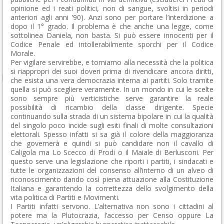
opinione ed i reati politici, non di sangue, svoltisi in periodi
anteriori agli anni ’90). Anzi sono per portare l’interdizione a
dopo il 1° grado. Il problema è che anche una legge, come
sottolinea Daniela, non basta. Si può essere innocenti per il
Codice Penale ed intollerabilmente sporchi per il Codice
Morale.
Per vigilare servirebbe, e torniamo alla necessità che la politica
si riappropri dei suoi doveri prima di rivendicare ancora diritti,
che esista una vera democrazia interna ai partiti. Solo tramite
quella si può scegliere veramente. In un mondo in cui le scelte
sono sempre più verticistiche serve garantire la reale
possibilità di ricambio della classe dirigente. Specie
continuando sulla strada di un sistema bipolare in cui la qualità
del singolo poco incide sugli esiti finali di molte consultazioni
elettorali. Spesso infatti si sa già il colore della maggioranza
che governerà e quindi si può candidare non il cavallo di
Caligola ma Lo Scecco di Prodi o il Maiale di Berlusconi. Per
questo serve una legislazione che riporti i partiti, i sindacati e
tutte le organizzazioni del consenso all’interno di un alveo di
riconoscimento dando così piena attuazione alla Costituzione
Italiana e garantendo la correttezza dello svolgimento della
vita politica di Partiti e Movimenti.
I Partiti infatti servono. L’alternativa non sono i cittadini al
potere ma la Plutocrazia, l’accesso per Censo oppure La