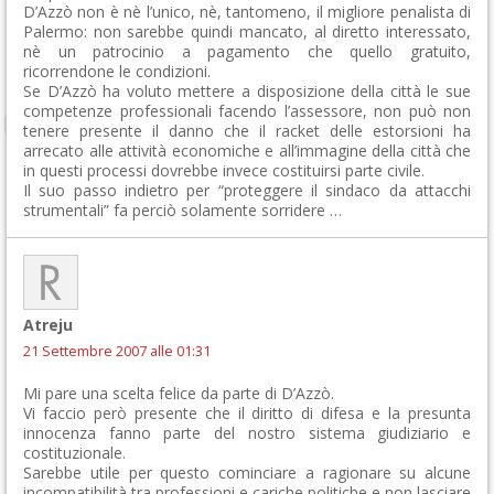
D’Azzò non è nè l’unico, nè, tantomeno, il migliore penalista di
Palermo: non sarebbe quindi mancato, al diretto interessato,
nè un patrocinio a pagamento che quello gratuito,
ricorrendone le condizioni.
Se D’Azzò ha voluto mettere a disposizione della città le sue
competenze professionali facendo l’assessore, non può non
tenere presente il danno che il racket delle estorsioni ha
arrecato alle attività economiche e all’immagine della città che
in questi processi dovrebbe invece costituirsi parte civile.
Il suo passo indietro per “proteggere il sindaco da attacchi
strumentali” fa perciò solamente sorridere …
Atreju
21 Settembre 2007 alle 01:31
Mi pare una scelta felice da parte di D’Azzò.
Vi faccio però presente che il diritto di difesa e la presunta
innocenza fanno parte del nostro sistema giudiziario e
costituzionale.
Sarebbe utile per questo cominciare a ragionare su alcune
incompatibilità tra professioni e cariche politiche e non lasciare