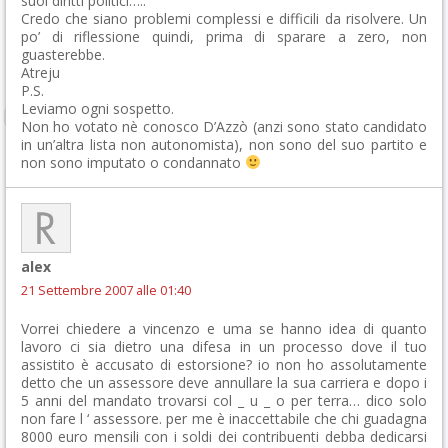
suoi diritti politici…..
Credo che siano problemi complessi e difficili da risolvere. Un
po’ di riflessione quindi, prima di sparare a zero, non
guasterebbe.
Atreju
P.S.
Leviamo ogni sospetto.
Non ho votato nè conosco D’Azzò (anzi sono stato candidato
in un’altra lista non autonomista), non sono del suo partito e
non sono imputato o condannato
alex
21 Settembre 2007 alle 01:40
Vorrei chiedere a vincenzo e uma se hanno idea di quanto
lavoro ci sia dietro una difesa in un processo dove il tuo
assistito è accusato di estorsione? io non ho assolutamente
detto che un assessore deve annullare la sua carriera e dopo i
5 anni del mandato trovarsi col _ u _ o per terra… dico solo
non fare l ‘ assessore. per me è inaccettabile che chi guadagna
8000 euro mensili con i soldi dei contribuenti debba dedicarsi