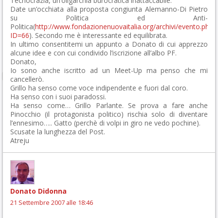
Tecnocrazia, un’oligarchia burocratica inattaccabile.
Date un’occhiata alla proposta congiunta Alemanno-Di Pietro
su Politica ed Anti-
Politica(
http://www.fondazionenuovaitalia.org/archivi/evento.php?
ID=66
). Secondo me è interessante ed equilibrata.
In ultimo consentitemi un appunto a Donato di cui apprezzo
alcune idee e con cui condivido l’iscrizione all’albo PF.
Donato,
Io sono anche iscritto ad un Meet-Up ma penso che mi
cancellerò.
Grillo ha senso come voce indipendente e fuori dal coro.
Ha senso con i suoi paradossi.
Ha senso come… Grillo Parlante. Se prova a fare anche
Pinocchio (il protagonista politico) rischia solo di diventare
l’ennesimo….. Gatto (perchè di volpi in giro ne vedo pochine).
Scusate la lunghezza del Post.
Atreju
Donato Didonna
21 Settembre 2007 alle 18:46