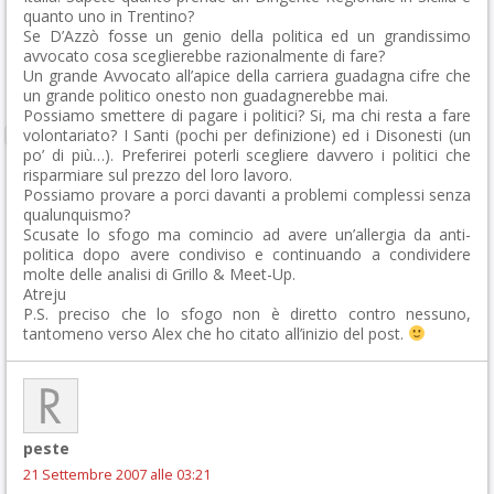
quanto uno in Trentino?
Se D’Azzò fosse un genio della politica ed un grandissimo
avvocato cosa sceglierebbe razionalmente di fare?
Un grande Avvocato all’apice della carriera guadagna cifre che
un grande politico onesto non guadagnerebbe mai.
Possiamo smettere di pagare i politici? Si, ma chi resta a fare
volontariato? I Santi (pochi per definizione) ed i Disonesti (un
po’ di più…). Preferirei poterli scegliere davvero i politici che
risparmiare sul prezzo del loro lavoro.
Possiamo provare a porci davanti a problemi complessi senza
qualunquismo?
Scusate lo sfogo ma comincio ad avere un’allergia da anti-
politica dopo avere condiviso e continuando a condividere
molte delle analisi di Grillo & Meet-Up.
Atreju
P.S. preciso che lo sfogo non è diretto contro nessuno,
tantomeno verso Alex che ho citato all’inizio del post.
peste
21 Settembre 2007 alle 03:21