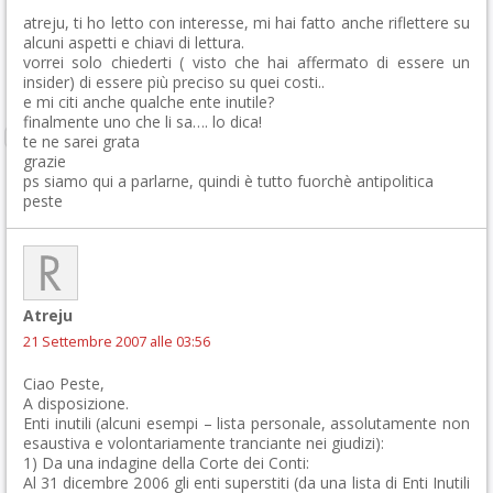
atreju, ti ho letto con interesse, mi hai fatto anche riflettere su
alcuni aspetti e chiavi di lettura.
vorrei solo chiederti ( visto che hai affermato di essere un
insider) di essere più preciso su quei costi..
e mi citi anche qualche ente inutile?
finalmente uno che li sa…. lo dica!
te ne sarei grata
grazie
ps siamo qui a parlarne, quindi è tutto fuorchè antipolitica
peste
Atreju
21 Settembre 2007 alle 03:56
Ciao Peste,
A disposizione.
Enti inutili (alcuni esempi – lista personale, assolutamente non
esaustiva e volontariamente tranciante nei giudizi):
1) Da una indagine della Corte dei Conti:
Al 31 dicembre 2006 gli enti superstiti (da una lista di Enti Inutili