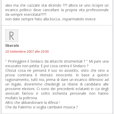
alex ma che cazzate stai dicendo ??? allora se uno ricopre un
incarico politico deve cancellare la propria vita professionale
da sempre esercitata????
non date sempre fiato alla bocca…risparmiatelo invece
liberale
20 Settembre 2007 alle 20:00
” Proteggere il Sindaco da attacchi strumentali ? ” Mi pare una
excusatio non petita. E poi cosa centra il Sindaco ?
Chissà cosa ne penserà il suo ex assistito, visto che sino a
prova contraria è ritenuto innocente. In base a questo
ragionamento, tutti noi, prima di dare un incarico difensivo ad
un legale, dovremmo chiedergli se ritiene di candidarsi alle
prossime elezioni. Ci sono dei precedenti eclatanti in cui degli
avvocati famosi e sotto inchiesta personale non hanno
mollato la poltrona.
Altro che abbandonare la difesa !
Che da Palermo si voglia cambiare musica ?