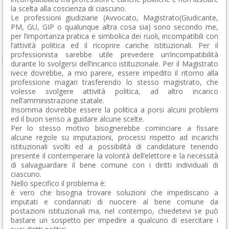
la scelta alla coscienza di ciascuno.
Le professioni giudiziarie (Avvocato, Magistrato(Giudicante,
PM, GU, GIP o qualunque altra cosa sia) sono secondo me,
per l’importanza pratica e simbolica dei ruoli, incompatibili con
l’attività politica ed il ricoprire cariche istituzionali. Per il
professionista sarebbe utile prevedere un’incompatibilità
durante lo svolgersi dell’incarico istituzionale. Per il Magistrato
ivece dovrebbe, a mio parere, essere impedito il ritorno alla
professione magari trasferendo lo stesso magistrato, che
volesse svolgere attività politica, ad altro incarico
nell’amministrazione statale.
Insomma dovrebbe essere la politica a porsi alcuni problemi
ed il buon senso a guidare alcune scelte.
Per lo stesso motivo bisognerebbe cominciare a fissare
alcune regole su imputazioni, processi rispetto ad incarichi
istituzionali svolti ed a possibilità di candidature tenendo
presente il contemperare la volontà dell’elettore e la necessità
di salvaguardare il bene comune con i diritti individuali di
ciascuno.
Nello specifico il problema è:
è vero che bisogna trovare soluzioni che impediscano a
imputati e condannati di nuocere al bene comune da
postazioni istituzionali ma, nel contempo, chiedetevi se può
bastare un sospetto per impedire a qualcuno di esercitare i