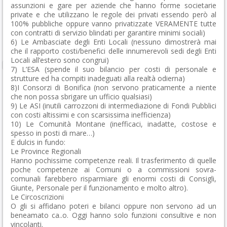
assunzioni e gare per aziende che hanno forme societarie
private e che utilizzano le regole dei privati essendo però al
100% pubbliche oppure vanno privatizzate VERAMENTE tutte
con contratti di servizio blindati per garantire minimi sociali)
6) Le Ambasciate degli Enti Locali (nessuno dimostrerà mai
che il rapporto costi/benefici delle innumerevoli sedi degli Enti
Locali all’estero sono congrui)
7) L’ESA (spende il suo bilancio per costi di personale e
strutture ed ha compiti inadeguati alla realtà odierna)
8)I Consorzi di Bonifica (non servono praticamente a niente
che non possa sbrigare un ufficio qualsiasi)
9) Le ASI (inutili carrozzoni di intermediazione di Fondi Pubblici
con costi altissimi e con scarsissima inefficienza)
10) Le Comunità Montane (inefficaci, inadatte, costose e
spesso in posti di mare…)
E dulcis in fundo:
Le Province Regionali
Hanno pochissime competenze reali. Il trasferimento di quelle
poche competenze ai Comuni o a commissioni sovra-
comunali farebbero risparmiare gli enormi costi di Consigli,
Giunte, Personale per il funzionamento e molto altro).
Le Circoscrizioni
O gli si affidano poteri e bilanci oppure non servono ad un
beneamato ca..o. Oggi hanno solo funzioni consultive e non
vincolanti.