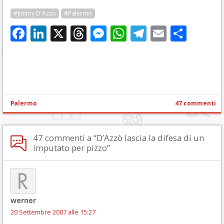
#Jimmy D'Azzò
#Palermo
Facebook
LinkedIn
X
Threads
Messenger
WhatsApp
Telegram
Email
Cond
Palermo
47 commenti
47 commenti a “D’Azzò lascia la difesa di un
imputato per pizzo”
werner
20 Settembre 2007 alle 15:27