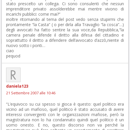
stato prescelto un collega. Ci sono consulenti che nessun
imprenditore privato assolderebbe mai mentre vivono di
incarichi pubblici: come mai?”
inoltre ritornando al tema del post vedo senza stupirmi che
prontamente “la Casta” ( o per dirla alla Travaglio “la cosca”…)
degli avvocati ha fatto sentire la sua voce,da Repubblica,”la
camera penale difende il diritto alla difesa del cittadino e
soprattutto il diritto a difendere dell’avvocato d’azzò,niente di
nuovo sotto i ponti…
ciao
pequod
daniela123
21 Settembre 2007 alle 10:46
“L’equivoco su cui spesso si gioca è questo: quel politico era
vicino ad un mafioso, quel politico è stato accusato di avere
interessi convergenti con le organizzazioni mafiose, però la
magistratura non lo ha condannato quindi quel politico è un
uomo onesto. E no, questo discorso non va perché la