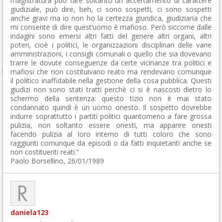
magistratura può fare soltanto un accertamento di carattere
giudiziale, può dire, beh, ci sono sospetti, ci sono sospetti
anche gravi ma io non ho la certezza giuridica, giudiziaria che
mi consente di dire quest’uomo è mafioso. Però siccome dalle
indagini sono emersi altri fatti del genere altri organi, altri
poteri, cioè i politici, le organizzazioni disciplinari delle varie
amministrazioni, i consigli comunali o quello che sia dovevano
trarre le dovute conseguenze da certe vicinanze tra politici e
mafiosi che non costituivano reato ma rendevano comunque
il politico inaffidabile nella gestione della cosa pubblica. Questi
giudizi non sono stati tratti perchè ci si è nascosti dietro lo
schermo della sentenza: questo tizio non è mai stato
condannato quindi è un uomo onesto. Il sospetto dovrebbe
indurre soprattutto i partiti politici quantomeno a fare grossa
pulizia, non soltanto essere onesti, ma apparire onesti
facendo pulizia al loro interno di tutti coloro che sono
raggiunti comunque da episodi o da fatti inquietanti anche se
non costituenti reati.”
Paolo Borsellino, 26/01/1989
daniela123