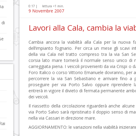
Da
0:17 |
lettura <1 min.
9 Novembre 2007
 di
Lavori alla Cala, cambia la viab
se
Cambia ancora la viabilità alla Cala per la nuova fa
dell’impianto fognario. Per circa un mese gli scavi i
della via Cala nel tratto compreso tra la via San S
corsia lato mare tornerà il normale senso unico di m
carreggiata piena. I veicoli provenienti da via Crispi o da
Foro Italico o corso Vittorio Emanuele dovranno, per agg
percorrere la via San Sebastiano e arrivare fino a 
proseguire per via Porto Salvo oppure riprendere l
entrerà in vigore il divieto di fermata permanente ambo
dei veicoli.
Il riassetto della circolazione riguarderà anche alcune 
via Porto Salvo sarà ripristinato il doppio senso di mar
nella via Cassari in direzione mare.
Rai
AGGIORNAMENTO: le variazioni nella viabilità inizieran