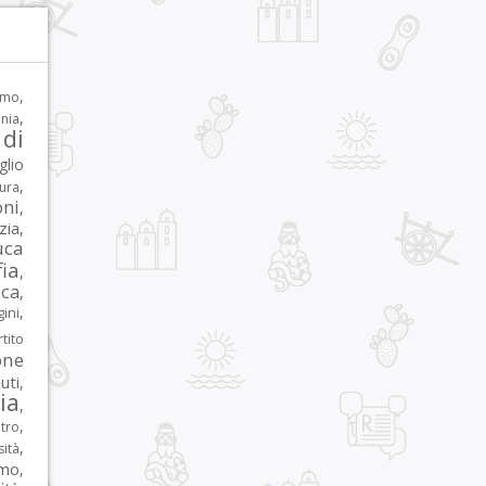
,
rmo
,
nia
di
glio
,
tura
oni
,
zia
,
uca
ia
,
ca
,
,
ni
tito
one
iuti
,
lia
,
,
tro
,
sità
rmo
,