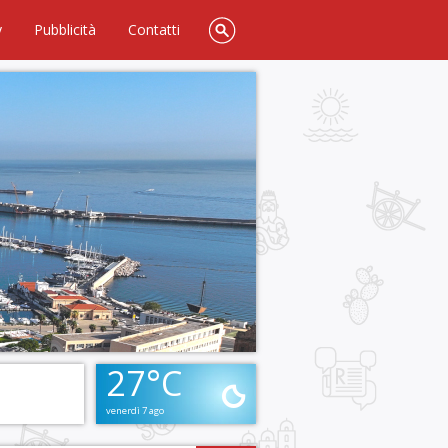
y
Pubblicità
Contatti
27°C
venerdì 7 ago