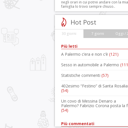
negli orari in cui potrei andare con la mia
famiglia lo trovo sempre chiuso..
Hot Post
30 giorni
7 giorni
Oggi / 
Più letti
A Palermo c’era e non c’è
(121)
Sesso in automobile a Palermo
(111
Statistiche commenti
(57)
402esimo “Festino” di Santa Rosalia
(54)
Un covo di Messina Denaro a
Palermo? Fabrizio Corona posta la 
(54)
Più commentati