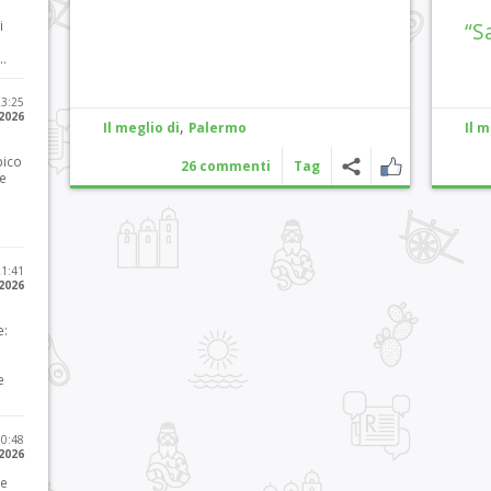
i
“S
..
23:25
 2026
,
Il meglio di
Palermo
Il m
pico
26 commenti
Tag
he
21:41
 2026
e:
e
10:48
 2026
 e