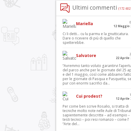
Ultimi commenti
(172.602
Mariella
12 Maggio 
Ci li detti… cu lu parmu e la gnutticatura.
Dare o ricevere di più di quello che
spetterebbe.
Salvatore
22 Aprile
“Avremmo tanto voluto garantirvi l’apert
del parco anche per le giornate del 25 ap
e del 1 maggio, così come abbiamo fatt
per le giornate di Pasqua e Pasquetta, s
pur con enormi sacrifici da...
Cui prodest?
12 Aprile
Per come ben scrive Rosalio, si tratta di
tecniche molto note nelle Aule di Tribuna
sapientemente descritte – ad esempio – 
testi tecnici – poi resi romanzo – come l’
“Arte del...