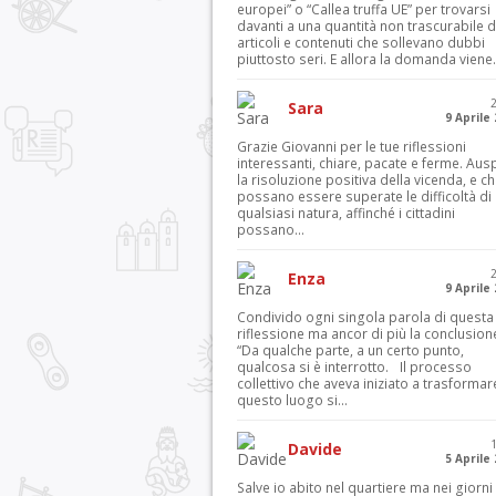
europei” o “Callea truffa UE” per trovarsi
davanti a una quantità non trascurabile d
articoli e contenuti che sollevano dubbi
piuttosto seri. E allora la domanda viene.
Sara
9 Aprile
Grazie Giovanni per le tue riflessioni
interessanti, chiare, pacate e ferme. Aus
la risoluzione positiva della vicenda, e c
possano essere superate le difficoltà di
qualsiasi natura, affinché i cittadini
possano...
Enza
9 Aprile
Condivido ogni singola parola di questa
riflessione ma ancor di più la conclusion
“Da qualche parte, a un certo punto,
qualcosa si è interrotto. Il processo
collettivo che aveva iniziato a trasformar
questo luogo si...
Davide
5 Aprile
Salve io abito nel quartiere ma nei giorni