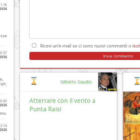
11:16
 2026
osse
Ricevi un'e-mail se ci sono nuovi commenti o
iscri
10:37
 2026
e,
Gilberto Gaudio
art.
Atterrare con il vento a
20:20
 2026
Punta Raisi
imo.
12:14
 2026