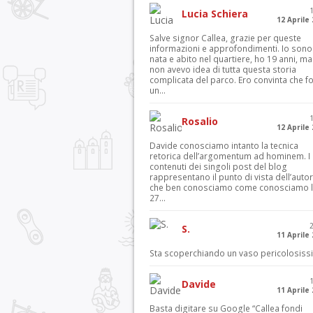
Lucia Schiera
12 Aprile
Salve signor Callea, grazie per queste
informazioni e approfondimenti. Io sono
nata e abito nel quartiere, ho 19 anni, ma
non avevo idea di tutta questa storia
complicata del parco. Ero convinta che f
un...
Rosalio
12 Aprile
Davide conosciamo intanto la tecnica
retorica dell’argomentum ad hominem. I
contenuti dei singoli post del blog
rappresentano il punto di vista dell’autor
che ben conosciamo come conosciamo l’
27...
S.
11 Aprile
Sta scoperchiando un vaso pericolosiss
Davide
11 Aprile
Basta digitare su Google “Callea fondi