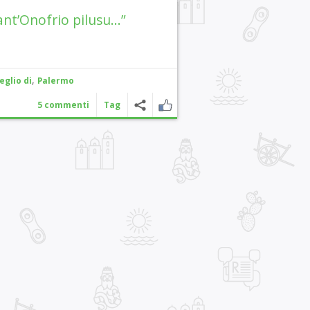
ant’Onofrio pilusu…”
,
eglio di
Palermo
5 commenti
Tag