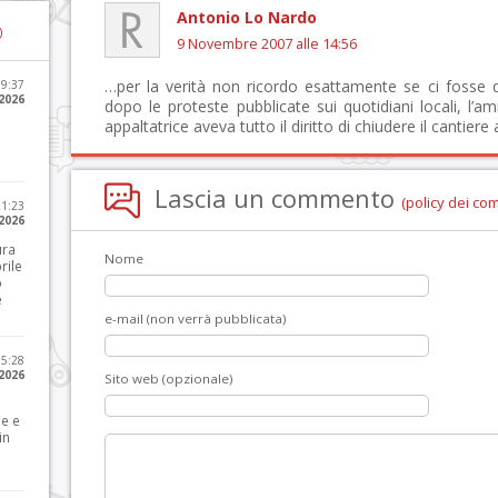
Antonio Lo Nardo
)
9 Novembre 2007 alle 14:56
…per la verità non ricordo esattamente se ci fosse 
09:37
2026
dopo le proteste pubblicate sui quotidiani locali, l’
appaltatrice aveva tutto il diritto di chiudere il cantiere 
Lascia un commento
(policy dei co
21:23
 2026
ura
Nome
rile
o
e
e-mail (non verrà pubblicata)
15:28
 2026
Sito web (opzionale)
le e
in