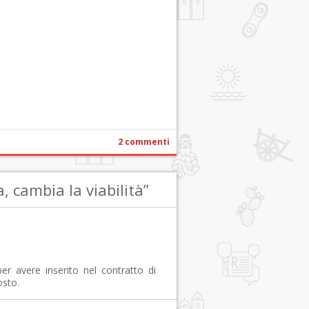
r
pp
gram
ail
Condividi
2 commenti
, cambia la viabilità”
er avere inserito nel contratto di
osto.