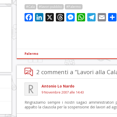
#Cala
#lavori pubblici
#Palermo
Facebook
LinkedIn
X
Threads
Messenge
WhatsA
Tele
Em
Palermo
2 commenti a “Lavori alla Cala
Antonio Lo Nardo
9 Novembre 2007 alle 14:43
Ringraziamo sempre i nostri sagaci amministratori p
appalto la clausola per la sospensione dei lavori ad ag