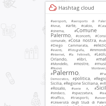
Hashtag cloud
#
, #
aeroporti
aeroporto di Pale
arte
calcio
#
, #
, #
, #
Amat
Cata
Comune 
#
cinema
, #
Palermo
, #
concerti
, #
Consi
Cosa nostra
comunale
, #
, #
cul
elezi
Diego Cammarata
#
, #
immondi
#
, #
, #
eventi
fotografia
Leol
#
, #
, #
Internet
la Feltrinelli
maf
Orlando
libri
, #
, #
musi
mostre
#
Mondello
, #
, #
#
Nuovo Montevergi
Palermo
#
, #
Par
politica
Regi
, #
, #
Democratico
Sicilia
Regione Siciliana
rif
, #
, #
Sici
Rosalio
#
, #
, #
serie A
spazzatura
#
sindaco
, #
, #
tea
trasporti
#
traffico
, #
, #
univer
Università degli Studi di Pale
#