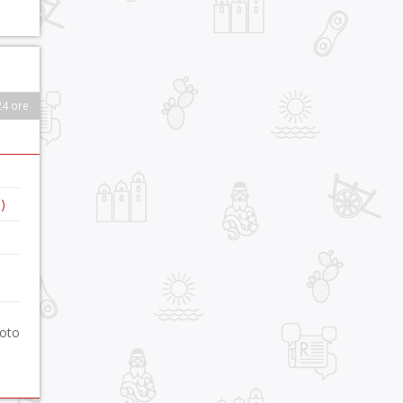
24 ore
)
foto