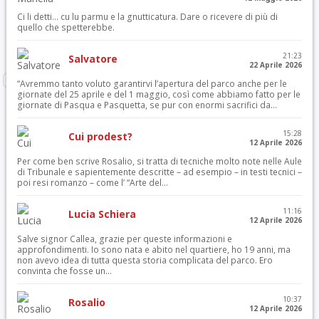
Ci li detti… cu lu parmu e la gnutticatura. Dare o ricevere di più di
quello che spetterebbe.
21:23
Salvatore
22 Aprile 2026
“Avremmo tanto voluto garantirvi l’apertura del parco anche per le
giornate del 25 aprile e del 1 maggio, così come abbiamo fatto per le
giornate di Pasqua e Pasquetta, se pur con enormi sacrifici da...
15:28
Cui prodest?
12 Aprile 2026
Per come ben scrive Rosalio, si tratta di tecniche molto note nelle Aule
di Tribunale e sapientemente descritte – ad esempio – in testi tecnici –
poi resi romanzo – come l’ “Arte del...
11:16
Lucia Schiera
12 Aprile 2026
Salve signor Callea, grazie per queste informazioni e
approfondimenti. Io sono nata e abito nel quartiere, ho 19 anni, ma
non avevo idea di tutta questa storia complicata del parco. Ero
convinta che fosse un...
10:37
Rosalio
12 Aprile 2026