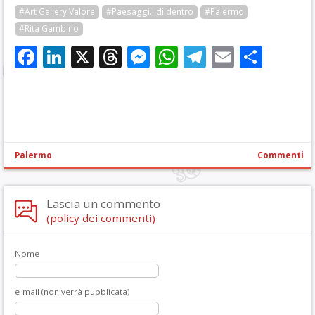
#Art Gallery Valore
#Paesaggi...di dentro
#Palermo
#Rita Gambino
Facebook
LinkedIn
X
Threads
Messenger
WhatsApp
Telegram
Email
Cond
Palermo
Commenti
Lascia un commento
(policy dei commenti)
Nome
e-mail (non verrà pubblicata)