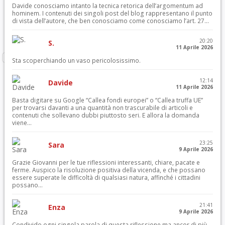
Davide conosciamo intanto la tecnica retorica dell’argomentum ad
hominem. I contenuti dei singoli post del blog rappresentano il punto
di vista dell’autore, che ben conosciamo come conosciamo l’art. 27...
20:20
S.
11 Aprile 2026
Sta scoperchiando un vaso pericolosissimo.
12:14
Davide
11 Aprile 2026
Basta digitare su Google “Callea fondi europei” o “Callea truffa UE”
per trovarsi davanti a una quantità non trascurabile di articoli e
contenuti che sollevano dubbi piuttosto seri. E allora la domanda
viene...
23:25
Sara
9 Aprile 2026
Grazie Giovanni per le tue riflessioni interessanti, chiare, pacate e
ferme. Auspico la risoluzione positiva della vicenda, e che possano
essere superate le difficoltà di qualsiasi natura, affinché i cittadini
possano...
21:41
Enza
9 Aprile 2026
Condivido ogni singola parola di questa riflessione ma ancor di più