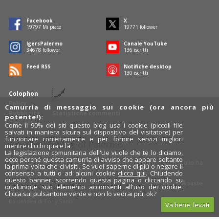
Facebook
X
19797
Mi piace
19771
follower
IgersPalermo
Canale YouTube
34678
follower
136
iscritti
Feed RSS
Notifiche desktop
130
iscritti
Colophon
Policy
Camurrìa di messaggio sui cookie (ora ancora più
Pubblicità
Statistiche commenti
potente!):
Contatti
Come il 90% dei siti questo blog usa i cookie (piccoli file
salvati in maniera sicura sul dispositivo del visitatore) per
funzionare correttamente e per fornire servizi migliori
Rosalio è il blog di Palermo
mentre clicchi qua e là.
La legislazione comunitaria dell'Ue vuole che te lo diciamo,
754 autori
raccontano Palermo dal loro punto di vista.
ecco perché questa camurrìa di avviso che appare soltanto
Anche tu puoi essere uno degli autori: inviaci un'
e-mail
. Rosalio ha
la prima volta che ci visiti. Se vuoi saperne di più o negare il
anche una sezione
fotoblog
e una sezione
videoblog
.
consenso a tutti o ad alcuni cookie
clicca qui
. Chiudendo
questo banner, scorrendo questa pagina o cliccando su
Design
cut&paste
qualunque suo elemento acconsenti all'uso dei cookie.
Clicca sul pulsantone verde e non lo vedrai più, ok?
Rosalio.it
Da un'idea di
Tony Siino
Va bene, levati
Segui Rosalio su
facebook
,
X
e
Instagram
x