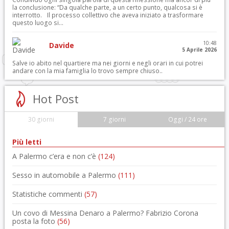
la conclusione: “Da qualche parte, a un certo punto, qualcosa si è
interrotto. Il processo collettivo che aveva iniziato a trasformare
questo luogo si...
10:48
Davide
5 Aprile 2026
Salve io abito nel quartiere ma nei giorni e negli orari in cui potrei
andare con la mia famiglia lo trovo sempre chiuso..
Hot Post
30 giorni
7 giorni
Oggi / 24 ore
Più letti
A Palermo c’era e non c’è
(124)
Sesso in automobile a Palermo
(111)
Statistiche commenti
(57)
Un covo di Messina Denaro a Palermo? Fabrizio Corona
posta la foto
(56)