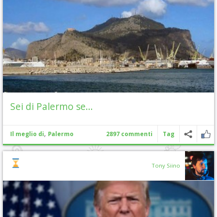
Sei di Palermo se…
,
Il meglio di
Palermo
2897 commenti
Tag
Tony Siino