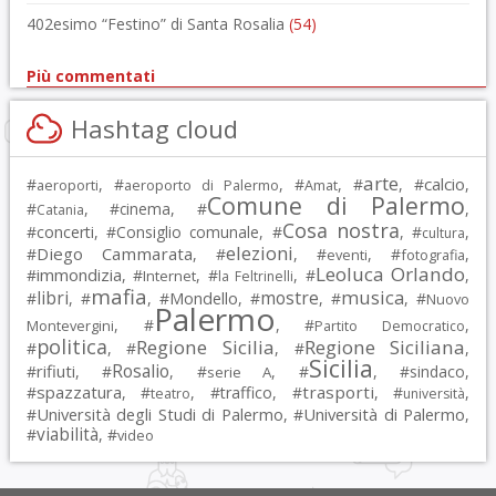
402esimo “Festino” di Santa Rosalia
(54)
Più commentati
Hashtag cloud
arte
calcio
#
, #
, #
, #
, #
,
aeroporti
aeroporto di Palermo
Amat
Comune di Palermo
#
, #
cinema
, #
,
Catania
Cosa nostra
#
concerti
, #
Consiglio comunale
, #
, #
,
cultura
elezioni
Diego Cammarata
#
, #
, #
, #
,
eventi
fotografia
Leoluca Orlando
immondizia
#
, #
, #
, #
,
Internet
la Feltrinelli
mafia
musica
libri
mostre
#
, #
, #
Mondello
, #
, #
, #
Nuovo
Palermo
, #
, #
,
Montevergini
Partito Democratico
politica
Regione Sicilia
Regione Siciliana
#
, #
, #
,
Sicilia
Rosalio
rifiuti
#
, #
, #
, #
, #
sindaco
,
serie A
spazzatura
trasporti
#
, #
, #
traffico
, #
, #
,
teatro
università
Università degli Studi di Palermo
Università di Palermo
#
, #
,
viabilità
#
, #
video