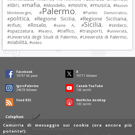
mafia
musica
libri
mostre
#
, #
, #
Mondello
, #
, #
, #
Nuovo
Palermo
, #
, #
,
Montevergini
Partito Democratico
politica
Regione Sicilia
Regione Siciliana
#
, #
, #
,
Sicilia
Rosalio
rifiuti
#
, #
, #
, #
, #
sindaco
,
serie A
spazzatura
trasporti
#
, #
, #
traffico
, #
, #
,
teatro
università
Università degli Studi di Palermo
Università di Palermo
#
, #
,
viabilità
#
, #
video
Facebook
X
19797
Mi piace
19771
follower
IgersPalermo
Canale YouTube
34678
follower
136
iscritti
Feed RSS
Notifiche desktop
130
iscritti
Colophon
Policy
Camurrìa di messaggio sui cookie (ora ancora più
Pubblicità
Statistiche commenti
potente!):
Contatti