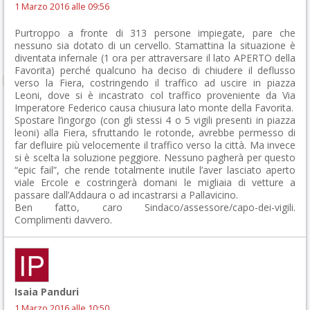
1 Marzo 2016 alle 09:56
Purtroppo a fronte di 313 persone impiegate, pare che
nessuno sia dotato di un cervello. Stamattina la situazione è
diventata infernale (1 ora per attraversare il lato APERTO della
Favorita) perché qualcuno ha deciso di chiudere il deflusso
verso la Fiera, costringendo il traffico ad uscire in piazza
Leoni, dove si è incastrato col traffico proveniente da Via
Imperatore Federico causa chiusura lato monte della Favorita.
Spostare l’ingorgo (con gli stessi 4 o 5 vigili presenti in piazza
leoni) alla Fiera, sfruttando le rotonde, avrebbe permesso di
far defluire più velocemente il traffico verso la città. Ma invece
si è scelta la soluzione peggiore. Nessuno pagherà per questo
“epic fail”, che rende totalmente inutile l’aver lasciato aperto
viale Ercole e costringerà domani le migliaia di vetture a
passare dall’Addaura o ad incastrarsi a Pallavicino.
Ben fatto, caro Sindaco/assessore/capo-dei-vigili.
Complimenti davvero.
Isaia Panduri
1 Marzo 2016 alle 10:50