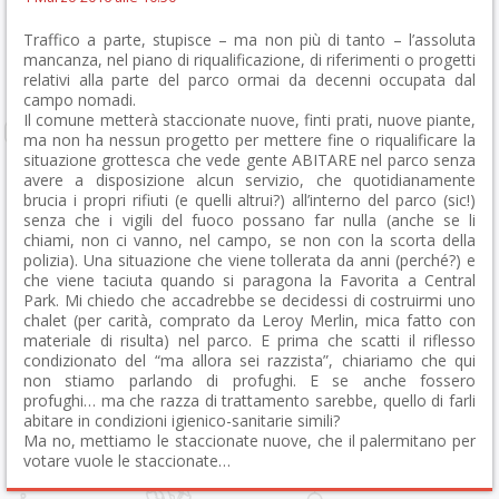
Traffico a parte, stupisce – ma non più di tanto – l’assoluta
mancanza, nel piano di riqualificazione, di riferimenti o progetti
relativi alla parte del parco ormai da decenni occupata dal
campo nomadi.
Il comune metterà staccionate nuove, finti prati, nuove piante,
ma non ha nessun progetto per mettere fine o riqualificare la
situazione grottesca che vede gente ABITARE nel parco senza
avere a disposizione alcun servizio, che quotidianamente
brucia i propri rifiuti (e quelli altrui?) all’interno del parco (sic!)
senza che i vigili del fuoco possano far nulla (anche se li
chiami, non ci vanno, nel campo, se non con la scorta della
polizia). Una situazione che viene tollerata da anni (perché?) e
che viene taciuta quando si paragona la Favorita a Central
Park. Mi chiedo che accadrebbe se decidessi di costruirmi uno
chalet (per carità, comprato da Leroy Merlin, mica fatto con
materiale di risulta) nel parco. E prima che scatti il riflesso
condizionato del “ma allora sei razzista”, chiariamo che qui
non stiamo parlando di profughi. E se anche fossero
profughi… ma che razza di trattamento sarebbe, quello di farli
abitare in condizioni igienico-sanitarie simili?
Ma no, mettiamo le staccionate nuove, che il palermitano per
votare vuole le staccionate…