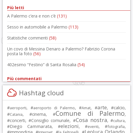
Più letti
A Palermo c’era e non c’è
(131)
Sesso in automobile a Palermo
(113)
Statistiche commenti
(58)
Un covo di Messina Denaro a Palermo? Fabrizio Corona
posta la foto
(56)
402esimo “Festino” di Santa Rosalia
(54)
Più commentati
Hashtag cloud
arte
calcio
#
, #
, #
, #
, #
,
aeroporti
aeroporto di Palermo
Amat
Comune di Palermo
#
, #
cinema
, #
,
Catania
Cosa nostra
#
concerti
, #
Consiglio comunale
, #
, #
,
cultura
elezioni
Diego Cammarata
#
, #
, #
, #
,
eventi
fotografia
Leoluca Orlando
immondizia
#
, #
, #
, #
,
Internet
la Feltrinelli