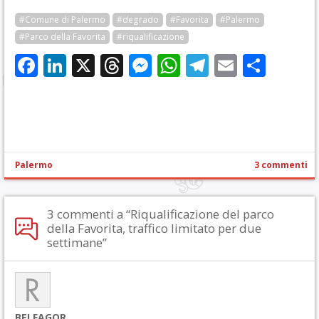
#Comune di Palermo
#degrado
#Favorita
#Palermo
#Parco della Favorita
#riqualificazione
Facebook
LinkedIn
X
Threads
Messenger
WhatsApp
Telegram
Email
Cond
Palermo
3 commenti
3 commenti a “Riqualificazione del parco
della Favorita, traffico limitato per due
settimane”
BELFAGOR