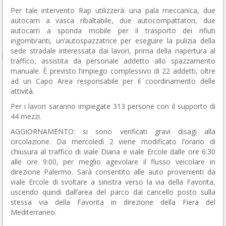
Per tale intervento Rap utilizzerà: una pala meccanica, due
autocarri a vasca ribaltabile, due autocompattatori, due
autocarri a sponda mobile per il trasporto dei rifiuti
ingombranti, un’autospazzatrice per eseguire la pulizia della
sede stradale interessata dai lavori, prima della riapertura al
traffico, assistita da personale addetto allo spazzamento
manuale. È previsto l’impiego complessivo di 22 addetti, oltre
ad un Capo Area responsabile per il coordinamento delle
attività.
Per i lavori saranno impiegate 313 persone con il supporto di
44 mezzi.
AGGIORNAMENTO: si sono verificati gravi disagi alla
circolazione. Da mercoledì 2 viene modificato l’orario di
chiusura al traffico di viale Diana e viale Ercole dalle ore 6:30
alle ore 9:00, per meglio agevolare il flusso veicolare in
direzione Palermo. Sarà consentito alle auto provenienti da
viale Ercole di svoltare a sinistra verso la via della Favorita,
uscendo quindi dall’area del parco dal cancello posto sulla
stessa via della Favorita in direzione della Fiera del
Mediterraneo.