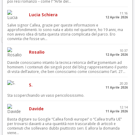
poi resi romanzo – come l’ “Arte del...
11:16
Lucia Schiera
12 Aprile 2026
Salve signor Callea, grazie per queste informazioni e
approfondimenti. Io sono nata e abito nel quartiere, ho 19 anni, ma
non avevo idea di tutta questa storia complicata del parco. Ero
convinta che fosse un...
10:37
Rosalio
12 Aprile 2026
Davide conosciamo intanto la tecnica retorica dell’argomentum ad
hominem. I contenuti dei singoli post del blog rappresentano il punto
di vista dell’autore, che ben conosciamo come conosciamo l’art. 27...
20:20
S.
11 Aprile 2026
Sta scoperchiando un vaso pericolosissimo.
12:14
Davide
11 Aprile 2026
Basta digitare su Google “Callea fondi europei” o “Callea truffa UE”
per trovarsi davanti a una quantità non trascurabile di articoli e
contenuti che sollevano dubbi piuttosto seri. E allora la domanda
viene...