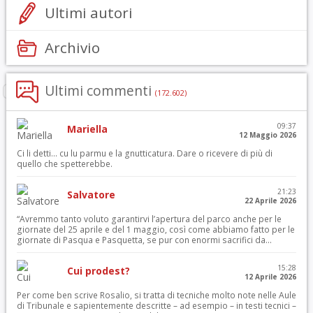
Ultimi autori
Archivio
Ultimi commenti
(172.602)
09:37
Mariella
12 Maggio 2026
Ci li detti… cu lu parmu e la gnutticatura. Dare o ricevere di più di
quello che spetterebbe.
21:23
Salvatore
22 Aprile 2026
“Avremmo tanto voluto garantirvi l’apertura del parco anche per le
giornate del 25 aprile e del 1 maggio, così come abbiamo fatto per le
giornate di Pasqua e Pasquetta, se pur con enormi sacrifici da...
15:28
Cui prodest?
12 Aprile 2026
Per come ben scrive Rosalio, si tratta di tecniche molto note nelle Aule
di Tribunale e sapientemente descritte – ad esempio – in testi tecnici –