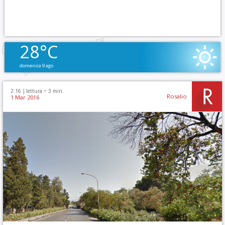
28°C
domenica 9 ago
2:16 |
lettura ~
3
min.
Rosalio
1 Mar 2016