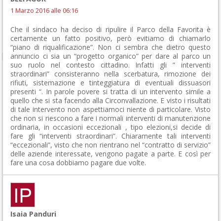
1 Marzo 2016 alle 06:16
Che il sindaco ha deciso di ripulire il Parco della Favorita è
certamente un fatto positivo, però evitiamo di chiamarlo
“piano di riqualificazione”. Non ci sembra che dietro questo
annuncio ci sia un “progetto organico” per dare al parco un
suo ruolo nel contesto cittadino. Infatti gli ” interventi
straordinari” consisteranno nella scerbatura, rimozione dei
rifiuti, sistemazione e tinteggiatura di eventuali dissuasori
presenti “. In parole povere si tratta di un intervento simile a
quello che si sta facendo alla Circonvallazione. E visto i risultati
di tale intervento non aspettiamoci niente di particolare. Visto
che non si riescono a fare i normali interventi di manutenzione
ordinaria, in occasioni eccezionali , tipo elezioni,si decide di
fare gli “interventi straordinari”. Chiaramente tali interventi
“eccezionali”, visto che non rientrano nel “contratto di servizio”
delle aziende interessate, vengono pagate a parte. E così per
fare una cosa dobbiamo pagare due volte.
Isaia Panduri