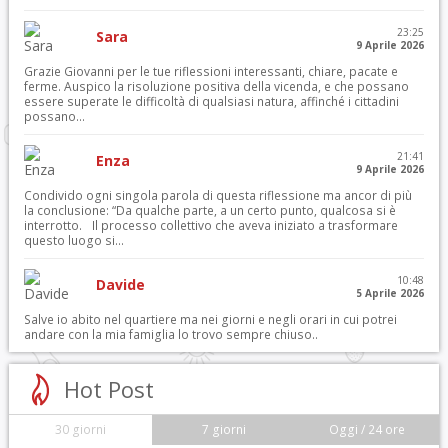
23:25
Sara
9 Aprile 2026
Grazie Giovanni per le tue riflessioni interessanti, chiare, pacate e
ferme. Auspico la risoluzione positiva della vicenda, e che possano
essere superate le difficoltà di qualsiasi natura, affinché i cittadini
possano...
21:41
Enza
9 Aprile 2026
Condivido ogni singola parola di questa riflessione ma ancor di più
la conclusione: “Da qualche parte, a un certo punto, qualcosa si è
interrotto. Il processo collettivo che aveva iniziato a trasformare
questo luogo si...
10:48
Davide
5 Aprile 2026
Salve io abito nel quartiere ma nei giorni e negli orari in cui potrei
andare con la mia famiglia lo trovo sempre chiuso..
Hot Post
30 giorni
7 giorni
Oggi / 24 ore