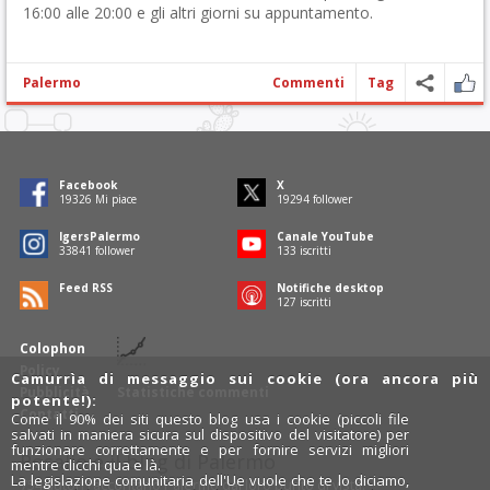
16:00 alle 20:00 e gli altri giorni su appuntamento.
Palermo
Commenti
Tag
Facebook
X
19654
Mi piace
19624
follower
IgersPalermo
Canale YouTube
34420
follower
135
iscritti
Feed RSS
Notifiche desktop
130
iscritti
Colophon
Policy
Camurrìa di messaggio sui cookie (ora ancora più
Pubblicità
Statistiche commenti
potente!):
Contatti
Come il 90% dei siti questo blog usa i cookie (piccoli file
salvati in maniera sicura sul dispositivo del visitatore) per
funzionare correttamente e per fornire servizi migliori
Rosalio è il blog di Palermo
mentre clicchi qua e là.
La legislazione comunitaria dell'Ue vuole che te lo diciamo,
754 autori
raccontano Palermo dal loro punto di vista.