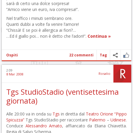
sarà di certo una dolce sorpresa!
“Amico viene un euro, iva compresa!”.
Nel traffico i minuti sembrano ore.
Quanti dubbi a volte fa venire l’amore!
“Chissà! E se poi è allergica ai fiori?…
…Ed il giallo poi… non è detto che l’adori!”.
Continua »
Ospiti
22 commenti
Tag
2:09
Rosalio
8 Mar 2008
Tgs StudioStadio (ventisettesima
giornata)
Alle 20:00 va in onda su
Tgs
in diretta dal
Teatro Orione “Pippo
Spicuzza”
Tgs StudioStadio per raccontare
Palermo
–
Udinese
.
Conduce
Alessandro Amato
, affiancato da Eliana Chiavetta.
Regia di Salvo Scherma.