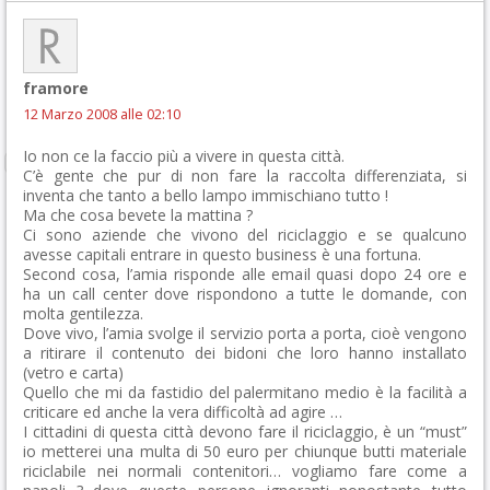
framore
12 Marzo 2008 alle 02:10
Io non ce la faccio più a vivere in questa città.
C’è gente che pur di non fare la raccolta differenziata, si
inventa che tanto a bello lampo immischiano tutto !
Ma che cosa bevete la mattina ?
Ci sono aziende che vivono del riciclaggio e se qualcuno
avesse capitali entrare in questo business è una fortuna.
Second cosa, l’amia risponde alle email quasi dopo 24 ore e
ha un call center dove rispondono a tutte le domande, con
molta gentilezza.
Dove vivo, l’amia svolge il servizio porta a porta, cioè vengono
a ritirare il contenuto dei bidoni che loro hanno installato
(vetro e carta)
Quello che mi da fastidio del palermitano medio è la facilità a
criticare ed anche la vera difficoltà ad agire …
I cittadini di questa città devono fare il riciclaggio, è un “must”
io metterei una multa di 50 euro per chiunque butti materiale
riciclabile nei normali contenitori… vogliamo fare come a