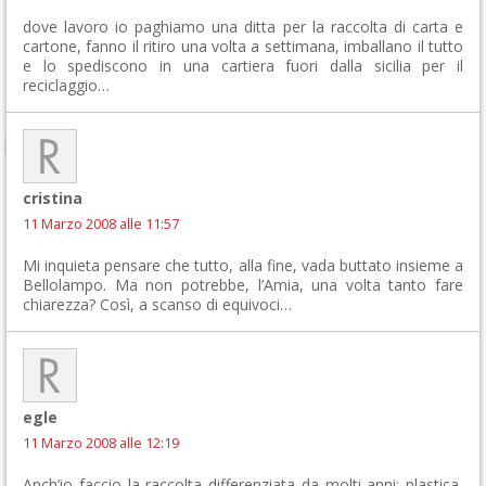
dove lavoro io paghiamo una ditta per la raccolta di carta e
cartone, fanno il ritiro una volta a settimana, imballano il tutto
e lo spediscono in una cartiera fuori dalla sicilia per il
reciclaggio…
cristina
11 Marzo 2008 alle 11:57
Mi inquieta pensare che tutto, alla fine, vada buttato insieme a
Bellolampo. Ma non potrebbe, l’Amia, una volta tanto fare
chiarezza? Così, a scanso di equivoci…
egle
11 Marzo 2008 alle 12:19
Anch’io faccio la raccolta differenziata da molti anni: plastica,