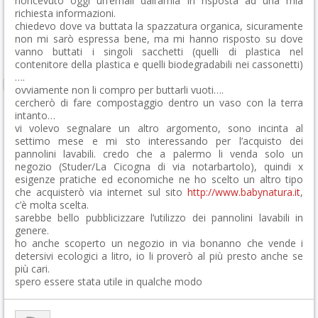
horicevuto oggi un’email dall’amia in risposta ad una mia
richiesta informazioni.
chiedevo dove va buttata la spazzatura organica, sicuramente
non mi sarò espressa bene, ma mi hanno risposto su dove
vanno buttati i singoli sacchetti (quelli di plastica nel
contenitore della plastica e quelli biodegradabili nei cassonetti)
….
ovviamente non li compro per buttarli vuoti….
cercherò di fare compostaggio dentro un vaso con la terra
intanto…
vi volevo segnalare un altro argomento, sono incinta al
settimo mese e mi sto interessando per l’acquisto dei
pannolini lavabili. credo che a palermo li venda solo un
negozio (Studer/La Cicogna di via notarbartolo), quindi x
esigenze pratiche ed economiche ne ho scelto un altro tipo
che acquisterò via internet sul sito
http://www.babynatura.it
,
c’è molta scelta.
sarebbe bello pubblicizzare l’utilizzo dei pannolini lavabili in
genere.
ho anche scoperto un negozio in via bonanno che vende i
detersivi ecologici a litro, io li proverò al più presto anche se
più cari.
spero essere stata utile in qualche modo