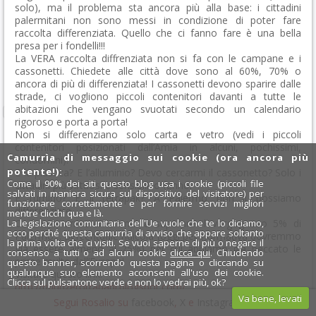
solo), ma il problema sta ancora più alla base: i cittadini
palermitani non sono messi in condizione di poter fare
raccolta differenziata. Quello che ci fanno fare è una bella
presa per i fondelli!!!
La VERA raccolta diffrenziata non si fa con le campane e i
cassonetti. Chiedete alle città dove sono al 60%, 70% o
ancora di più di differenziata! I cassonetti devono sparire dalle
strade, ci vogliono piccoli contenitori davanti a tutte le
abitazioni che vengano svuotati secondo un calendario
rigoroso e porta a porta!
Non si differenziano solo carta e vetro (vedi i piccoli
contenitori posizionati dall’Amia in alcuni, pochissimi,
Camurrìa di messaggio sui cookie (ora ancora più
condomini).
potente!):
E la plastica? E l’alluminio? Devo cercarmi il cassonetto? Solo i
Come il 90% dei siti questo blog usa i cookie (piccoli file
cittadini più virtuosi e sensibili lo fanno.
salvati in maniera sicura sul dispositivo del visitatore) per
E l’umido? E il tetrapak? A Palermo non li possiamo
funzionare correttamente e per fornire servizi migliori
differenziare…
mentre clicchi qua e là.
La legislazione comunitaria dell'Ue vuole che te lo diciamo,
Così non arriveremo mai a superare il vergognoso 5% di
ecco perché questa camurrìa di avviso che appare soltanto
Palermo… percentuale ridicola (oggi per normativa dovremmo
la prima volta che ci visiti. Se vuoi saperne di più o negare il
già essere almeno al 25%) per cui abbiamo già beccato le
consenso a tutti o ad alcuni cookie
clicca qui
. Chiudendo
prime multe dall’Europa!
questo banner, scorrendo questa pagina o cliccando su
qualunque suo elemento acconsenti all'uso dei cookie.
Visitate questo link:
Clicca sul pulsantone verde e non lo vedrai più, ok?
http://rifiutizerotrapani.blogspot.com/
Va bene, levati
Si può fare!
Segui Rosalio su
facebook
,
X
e
Instagram
x
Ma l’obiettivo deve essere Zero Waste (Rifiuti Zero):