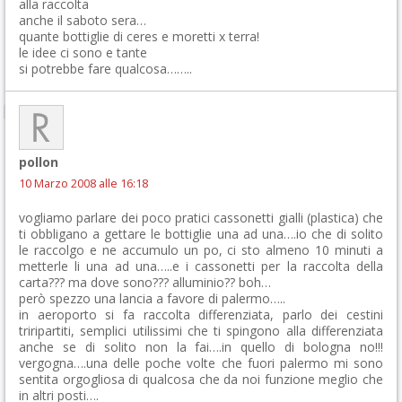
alla raccolta
anche il saboto sera…
quante bottiglie di ceres e moretti x terra!
le idee ci sono e tante
si potrebbe fare qualcosa……..
pollon
10 Marzo 2008 alle 16:18
vogliamo parlare dei poco pratici cassonetti gialli (plastica) che
ti obbligano a gettare le bottiglie una ad una….io che di solito
le raccolgo e ne accumulo un po, ci sto almeno 10 minuti a
metterle li una ad una…..e i cassonetti per la raccolta della
carta??? ma dove sono??? alluminio?? boh…
però spezzo una lancia a favore di palermo…..
in aeroporto si fa raccolta differenziata, parlo dei cestini
triripartiti, semplici utilissimi che ti spingono alla differenziata
anche se di solito non la fai….in quello di bologna no!!!
vergogna….una delle poche volte che fuori palermo mi sono
sentita orgogliosa di qualcosa che da noi funzione meglio che
in altri posti….