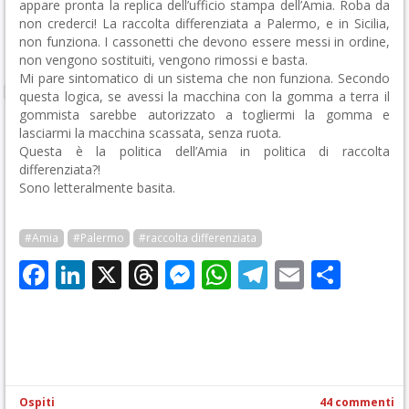
appare pronta la replica dell’ufficio stampa dell’Amia. Roba da
non crederci! La raccolta differenziata a Palermo, e in Sicilia,
non funziona. I cassonetti che devono essere messi in ordine,
non vengono sostituiti, vengono rimossi e basta.
Mi pare sintomatico di un sistema che non funziona. Secondo
questa logica, se avessi la macchina con la gomma a terra il
gommista sarebbe autorizzato a togliermi la gomma e
lasciarmi la macchina scassata, senza ruota.
Questa è la politica dell’Amia in politica di raccolta
differenziata?!
Sono letteralmente basita.
#Amia
#Palermo
#raccolta differenziata
Facebook
LinkedIn
X
Threads
Messenger
WhatsApp
Telegram
Email
Cond
Ospiti
44 commenti