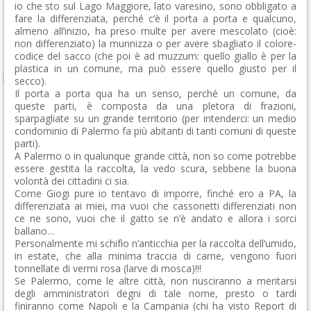
io che sto sul Lago Maggiore, lato varesino, sono obbligato a
fare la differenziata, perché c’è il porta a porta e qualcuno,
almeno all’inizio, ha preso multe per avere mescolato (cioè:
non differenziato) la munnizza o per avere sbagliato il colore-
codice del sacco (che poi è ad muzzum: quello giallo è per la
plastica in un comune, ma può essere quello giusto per il
secco).
Il porta a porta qua ha un senso, perché un comune, da
queste parti, è composta da una pletora di frazioni,
sparpagliate su un grande territorio (per intenderci: un medio
condominio di Palermo fa più abitanti di tanti comuni di queste
parti).
A Palermo o in qualunque grande città, non so come potrebbe
essere gestita la raccolta, la vedo scura, sebbene la buona
volontà dei cittadini ci sia.
Come Giogi pure io tentavo di imporre, finché ero a PA, la
differenziata ai miei, ma vuoi che cassonetti differenziati non
ce ne sono, vuoi che il gatto se n’è andato e allora i sorci
ballano…
Personalmente mi schifìo n’anticchia per la raccolta dell’umido,
in estate, che alla minima traccia di carne, vengono fuori
tonnellate di vermi rosa (larve di mosca)!!!
Se Palermo, come le altre città, non riusciranno a meritarsi
degli amministratori degni di tale nome, presto o tardi
finiranno come Napoli e la Campania (chi ha visto Report di