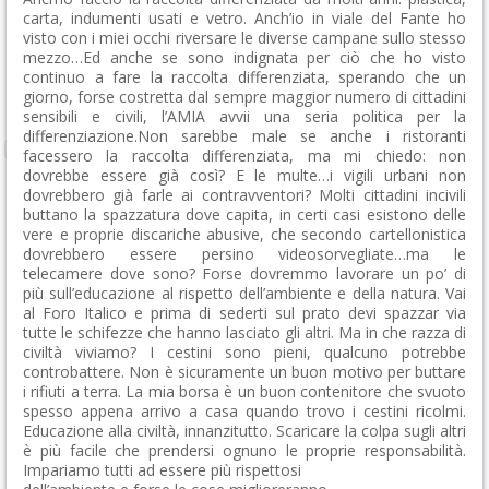
carta, indumenti usati e vetro. Anch’io in viale del Fante ho
visto con i miei occhi riversare le diverse campane sullo stesso
mezzo…Ed anche se sono indignata per ciò che ho visto
continuo a fare la raccolta differenziata, sperando che un
giorno, forse costretta dal sempre maggior numero di cittadini
sensibili e civili, l’AMIA avvii una seria politica per la
differenziazione.Non sarebbe male se anche i ristoranti
facessero la raccolta differenziata, ma mi chiedo: non
dovrebbe essere già così? E le multe…i vigili urbani non
dovrebbero già farle ai contravventori? Molti cittadini incivili
buttano la spazzatura dove capita, in certi casi esistono delle
vere e proprie discariche abusive, che secondo cartellonistica
dovrebbero essere persino videosorvegliate…ma le
telecamere dove sono? Forse dovremmo lavorare un po’ di
più sull’educazione al rispetto dell’ambiente e della natura. Vai
al Foro Italico e prima di sederti sul prato devi spazzar via
tutte le schifezze che hanno lasciato gli altri. Ma in che razza di
civiltà viviamo? I cestini sono pieni, qualcuno potrebbe
controbattere. Non è sicuramente un buon motivo per buttare
i rifiuti a terra. La mia borsa è un buon contenitore che svuoto
spesso appena arrivo a casa quando trovo i cestini ricolmi.
Educazione alla civiltà, innanzitutto. Scaricare la colpa sugli altri
è più facile che prendersi ognuno le proprie responsabilità.
Impariamo tutti ad essere più rispettosi