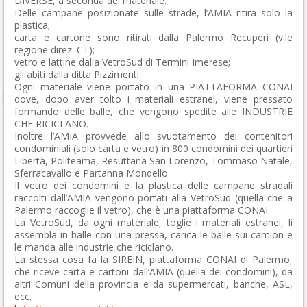
DIVERSE, a seconda del materiale.
Delle campane posizionate sulle strade, l’AMIA ritira solo la
plastica;
carta e cartone sono ritirati dalla Palermo Recuperi (v.le
regione direz. CT);
vetro e lattine dalla VetroSud di Termini Imerese;
gli abiti dalla ditta Pizzimenti.
Ogni materiale viene portato in una PIATTAFORMA CONAI
dove, dopo aver tolto i materiali estranei, viene pressato
formando delle balle, che vengono spedite alle INDUSTRIE
CHE RICICLANO.
Inoltre l’AMIA provvede allo svuotamento dei contenitori
condominiali (solo carta e vetro) in 800 condomini dei quartieri
Libertà, Politeama, Resuttana San Lorenzo, Tommaso Natale,
Sferracavallo e Partanna Mondello.
Il vetro dei condomini e la plastica delle campane stradali
raccolti dall’AMIA vengono portati alla VetroSud (quella che a
Palermo raccoglie il vetro), che è una piattaforma CONAI.
La VetroSud, da ogni materiale, toglie i materiali estranei, li
assembla in balle con una pressa, carica le balle sui camion e
le manda alle industrie che riciclano.
La stessa cosa fa la SIREIN, piattaforma CONAI di Palermo,
che riceve carta e cartoni dall’AMIA (quella dei condomini), da
altri Comuni della provincia e da supermercati, banche, ASL,
ecc.