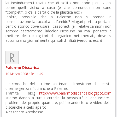
lattine/indumenti usati) che di solito non sono pieni zeppi
come quelli vicino a casa (e che comunque non sono
“completi”, o c’è la carta o c’è la plastica ecc.).
Inoltre, possibile che a Palermo non si prenda in
considerazione la raccolta dell’umido? Magari porta a porta in
centro storico dove usare i cassonetti (e i relativi camion) non
sembra esattamente l’ideale? Nessuno ha mai pensato a
mettere dei raccoglitori di organico nei mercati, dove si
accumulano giornalmente quintali di rifiuti (verdura, ecc.)?
Palermo Discarica
10 Marzo 2008 alle 11:49
Le cronache delle ultime settimane dimostrano che esiste
un’emergenza rifiuti anche a Palermo.
Tramite il blog
http://www.palermodiscarica.blogspot.com
stiamo dando a tutti i cittadini la possibilità di denunciare i
problemi del proprio quartiere, pubblicando foto e video delle
discariche a cielo aperto.
Alessandro Arcobasso