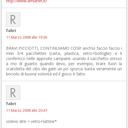
http://www.amianet.it/
fabri
11 Marzo 2008 alle 19:36
BRAVI PICCIOTTI, CONTINUIAMO COSì!! anch’io faccio faccio i
miei 3/4 pacchettini (carta, plastica, vetro+bottiglie) e li
conferisco nelle apposite campane. usando il sacchetto stesso
a mo di guanto quando devo, per esempio, tirare fuori la
scatoletta del cibo dei gatti un po’ sporca. basta veramente un
briciolo di buona volontà ed il gioco è fatto
fabri
11 Marzo 2008 alle 20:47
volevo dire > vetro+lattine*