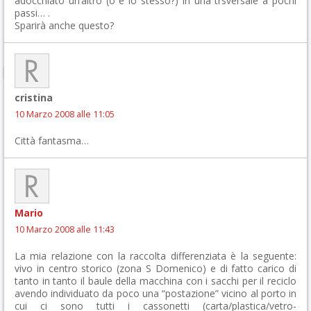
adocchiato un’altro (o è lo stesso?) in una trsversale a pochi
passi… .
Sparirà anche questo?
cristina
10 Marzo 2008 alle 11:05
Città fantasma…
Mario
10 Marzo 2008 alle 11:43
La mia relazione con la raccolta differenziata è la seguente:
vivo in centro storico (zona S Domenico) e di fatto carico di
tanto in tanto il baule della macchina con i sacchi per il reciclo
avendo individuato da poco una “postazione” vicino al porto in
cui ci sono tutti i cassonetti (carta/plastica/vetro-