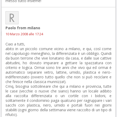
messo tutto insieme!
Paolo from milano
10 Marzo 2008 alle 17:24
Ciao a tutti,
abito in un piccolo comune vicino a milano, e qui, così come
nel capoluogo meneghino, la differenziata è un obbligo. Quindi
da buon terrone che vive lonatano da casa, e dalle sue cattive
abitudini, ho dovuto imparare a gettare la spazzatura con
criterio e logica. Ormai sono tre anni che vivo qui ed ormai è
automatico separare vetro, lattine, umido, plastica e nero-
indifferenziato (ovvero tutto quello che non si può reciclare e
che finisce nella classica munnizza!).
Cmq, bisogna sottolineare che qui a milano e provincia, tutte
le case (vecchie o nuove che siano) hanno un locale adibito
alla raccolta differenziata o un cortile con i bidoni, e
solitamente il condominio paga qualcuno per ragruppare i vari
sacchi con plastica, nero, umido e portali fuori nei giorni
stabiliti (ogni giorno della settimana viene raccolto di un tipo di
rifiuto).