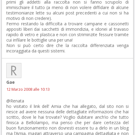
primi gli addetti alla raccolta non si fanno scrupolo di
immischiare il tutto (a meno di non volere diffidare di alcune
testimonianze lette su alcuni post precedenti a cui non si ha
motivo di non credere).
Fermo restando la difficolta a trovare campane e cassonetti
appositi liberi dai sacchetti di immondizia, e idonei al travaso
rapido di vetro e plastica e non con striminzite fessure tramite
cui infilare le bottiglie una per una!
Non si può certo dire che la raccolta differenziata venga
incoraggiata da questi sistemi.
Gae
12 Marzo 2008 alle 10:13
@Renata
ho visitato il link dell’ Amia che hai allegato, dal sito non si
riesce ad avere nessuna delle dettagliate informazioni che hai
scritto, dove le hai trovate? Voglio dubitare anch’io che tutto
finisca a Bellolampo, ma penso che per dare certezza del
buon funzionamento non dovresti essere tu a dirlo in un blog
ma l’Amia, magari attraverso una campagna dettagliata e non