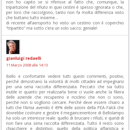
non ho capito se si riferisse al fatto che, comunque, la
tripartizione del rifiuto in quei cestini è spesso ignorata o che,
per loro che raccolgono, tanto non fa molta differenza visto
che buttano tutto insieme…
di recente all’aeroporto ho visto un cestino con il coperchio
“tripartito” ma sotto c’era un solo sacco: geniale!
gianluigi redaelli
11 Marzo 2008 alle 14:13
Bello e confortante vedere tutti questi commenti, positivi,
perché dimostrano la volontà di molti cittadini ad impegnarsi
per una seria raccolta differenziata. Peccato che sia tutto
inutile in quanto per realizzarla bene ci vuole anche la filiera
delle aziende che recuperino e riciclino che non ci sono,
perché non si vogliono cercare. Perché deve essere chiaro a
tutti che l’Amia avendo il 49% delle azioni della PEA-Falck che
dovrebbe costruire e gestire il megainceneritore di Bellolampo
ha solo un interesse reale: quello di bruciare i rifiuti, e quindi di
non fare una seria raccolta differenziata. Tutto il resto sono
chiacchiere e distintivo, quello della politica affaristica e