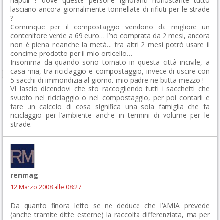
napoli ? dove queste persone ignoranti nonostante tutto
lasciano ancora giornalmente tonnellate di rifiuti per le strade
?
Comunque per il compostaggio vendono da migliore un
contenitore verde a 69 euro… l’ho comprata da 2 mesi, ancora
non è piena neanche la metà… tra altri 2 mesi potrò usare il
concime prodotto per il mio orticello…
Insomma da quando sono tornato in questa città incivile, a
casa mia, tra riciclaggio e compostaggio, invece di uscire con
5 sacchi di immondizia al giorno, mio padre ne butta mezzo !
VI lascio dicendovi che sto raccogliendo tutti i sacchetti che
svuoto nel riciclaggio o nel compostaggio, per poi contarli e
fare un calcolo di cosa significa una sola famiglia che fa
riciclaggio per l’ambiente anche in termini di volume per le
strade.
renmag
12 Marzo 2008 alle 08:27
Da quanto finora letto se ne deduce che l’AMIA prevede
(anche tramite ditte esterne) la raccolta differenziata, ma per