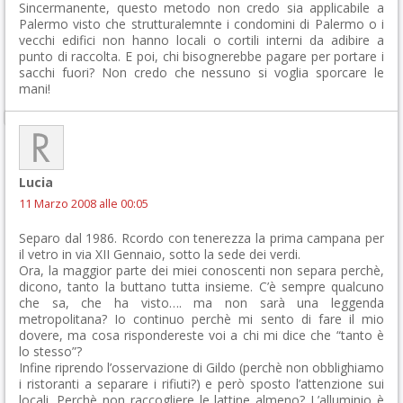
Sincermanente, questo metodo non credo sia applicabile a
Palermo visto che strutturalemnte i condomini di Palermo o i
vecchi edifici non hanno locali o cortili interni da adibire a
punto di raccolta. E poi, chi bisognerebbe pagare per portare i
sacchi fuori? Non credo che nessuno si voglia sporcare le
mani!
Lucia
11 Marzo 2008 alle 00:05
Separo dal 1986. Rcordo con tenerezza la prima campana per
il vetro in via XII Gennaio, sotto la sede dei verdi.
Ora, la maggior parte dei miei conoscenti non separa perchè,
dicono, tanto la buttano tutta insieme. C’è sempre qualcuno
che sa, che ha visto…. ma non sarà una leggenda
metropolitana? Io continuo perchè mi sento di fare il mio
dovere, ma cosa rispondereste voi a chi mi dice che “tanto è
lo stesso”?
Infine riprendo l’osservazione di Gildo (perchè non obblighiamo
i ristoranti a separare i rifiuti?) e però sposto l’attenzione sui
locali. Perchè non raccogliere le lattine almeno? L’alluminio è