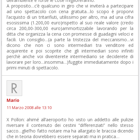
dell’ambiente e forse le cose miglioreranno.
A proposito…c’è qualcuno in giro che vi inviterà a partecipare
ad uno spettacolo con cena gratuita…lo scopo è proporvi
l’acquisto di un tritarifiuti, utilissimo per altro, ma ad una cifra
esosissima (1.200,00 euro)rispetto al suo reale valore (credo
circa 200,00-300,00 euro)ammortizzabile lavorando per la
ditta che organizza la cena con promesse di guadagni veloci e
facili. Un consiglio…(a parte la tristezza del meccanismo…vi
dicono che non ci sono intermediari tra venditore ed
acquirente e poi scoprite che gli intermediari sono infiniti
perchè anche voi diventerete intermediario se deciderete di
lavorare per loro…insomma…)fuggite immediatamente dopo i
primi minuti di spettacolo.
Mario
11 Marzo 2008 alle 13:10
X Pollon: ahimé all’aeroporto ho visto un addetto alle pulizie
riversare il contenuto dei cestini “differenziati” nello stesso
sacco…gliel’ho fatto notare ma ha allargato le braccia dicendo
che in teoria dovrebbero essere separati ma in pratica…