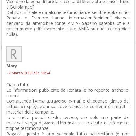
Vale o no la pena di fare la raccolta differenziata o finisce tutto
a Bellolampo?
Dal post iniziale e da alcune testimonianze sembrerebbe di no;
Renata e Framore hanno informazioni/opinioni diverse:
derivano da attendibile fonte AMIA? Saperlo sarebbe utile e
rasserenante (effettivamente il sito AMIA su questo non dice
nulla).
Mary
12 Marzo 2008 alle 10:54
Ciao a tutti.
Le informazioni pubblicate da Renata le ho reperite anche io,
come?
Contattando l’Amia attraverso e-mail e chiedendo (diritto del
cittadino) spiegazioni su dove venissero conferiti e smaltiti i
materiali delle campane.
Io ci credo poco… Credo, ovvero, che solo una parte dei
materiali venga davvero differenziata. Ho avuto di ciò molte,
troppe testimonianze.
Ragazzi, questo è uno scandalo tutto palermitano (e non