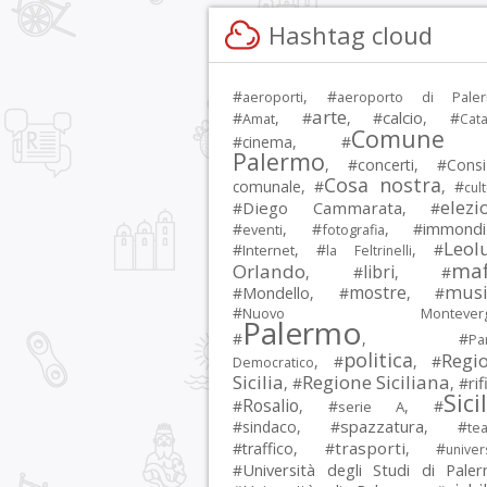
Hashtag cloud
#
, #
aeroporti
aeroporto di Pale
arte
calcio
#
, #
, #
, #
Amat
Cata
Comune 
#
cinema
, #
Palermo
, #
concerti
, #
Consi
Cosa nostra
comunale
, #
, #
cul
elezi
Diego Cammarata
#
, #
immondi
#
, #
, #
eventi
fotografia
Leol
#
, #
, #
Internet
la Feltrinelli
maf
Orlando
libri
, #
, #
musi
mostre
#
Mondello
, #
, #
#
Nuovo Montevergi
Palermo
#
, #
Par
politica
Regi
, #
, #
Democratico
Sicilia
Regione Siciliana
rif
, #
, #
Sici
Rosalio
#
, #
, #
serie A
spazzatura
#
sindaco
, #
, #
tea
trasporti
#
traffico
, #
, #
univer
Università degli Studi di Pale
#