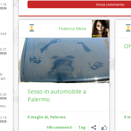
11:16
 2026
Federica Minia
osse
Oh
10:37
 2026
e,
art.
Sesso in automobile a
20:20
Palermo
 2026
imo.
,
Il meglio di
Palermo
Il m
12:14
 2026
106 commenti
Tag