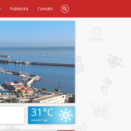
y
Pubblicità
Contatti
31°C
venerdì 7 ago