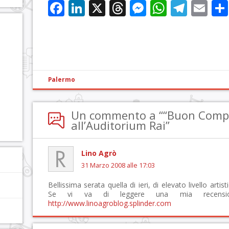
Facebook
LinkedIn
X
Threads
Messenge
WhatsA
Tele
Em
Palermo
Un commento a ““Buon Comp
all’Auditorium Rai”
Lino Agrò
31 Marzo 2008 alle 17:03
Bellissima serata quella di ieri, di elevato livello arti
Se vi va di leggere una mia recensio
http://www.linoagroblog.splinder.com