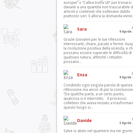
europei” o “Callea truffa UE” per trovarsi
davanti a una quantità non trascurabile d
articoli e contenuti che sollevano dubbi
piuttosto seri. E allora la domanda viene.
Sara
9 Aprile
Grazie Giovanni per le tue riflessioni
interessanti, chiare, pacate e ferme. Aus
la risoluzione positiva della vicenda, e c
possano essere superate le difficoltà di
qualsiasi natura, affinché i cittadini
possano...
Enza
9 Aprile
Condivido ogni singola parola di questa
riflessione ma ancor di più la conclusion
“Da qualche parte, a un certo punto,
qualcosa si è interrotto. Il processo
collettivo che aveva iniziato a trasformar
questo luogo si...
Davide
5 Aprile
Salve io abito nel quartiere ma nei giorni