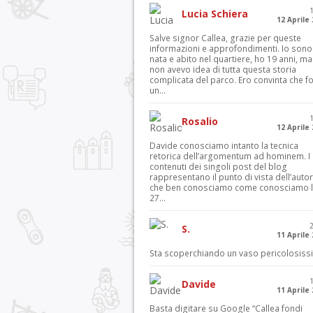
Lucia Schiera
12 Aprile
Salve signor Callea, grazie per queste
informazioni e approfondimenti. Io sono
nata e abito nel quartiere, ho 19 anni, ma
non avevo idea di tutta questa storia
complicata del parco. Ero convinta che f
un...
Rosalio
12 Aprile
Davide conosciamo intanto la tecnica
retorica dell’argomentum ad hominem. I
contenuti dei singoli post del blog
rappresentano il punto di vista dell’autor
che ben conosciamo come conosciamo l’
27...
S.
11 Aprile
Sta scoperchiando un vaso pericolosiss
Davide
11 Aprile
Basta digitare su Google “Callea fondi