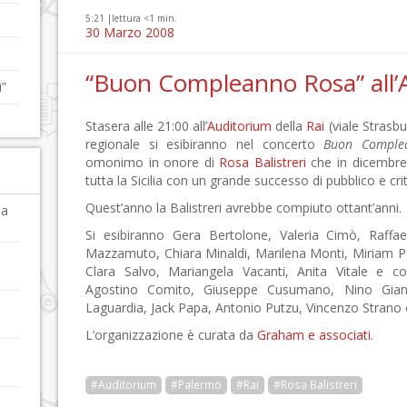
5:21 |
lettura <1 min.
30 Marzo 2008
“Buon Compleanno Rosa” all’
”
Stasera alle 21:00 all’
Auditorium
della
Rai
(viale Strasbu
regionale si esibiranno nel concerto
Buon Comple
omonimo in onore di
Rosa Balistreri
che in dicembre è
tutta la Sicilia con un grande successo di pubblico e crit
Quest’anno la Balistreri avrebbe compiuto ottant’anni.
la
Si esibiranno Gera Bertolone, Valeria Cimò, Raffaell
Mazzamuto, Chiara Minaldi, Marilena Monti, Miriam Pal
Clara Salvo, Mariangela Vacanti, Anita Vitale e co
Agostino Comito, Giuseppe Cusumano, Nino Gian
Laguardia, Jack Papa, Antonio Putzu, Vincenzo Strano 
L’organizzazione è curata da
Graham e associati
.
a
#Auditorium
#Palermo
#Rai
#Rosa Balistreri