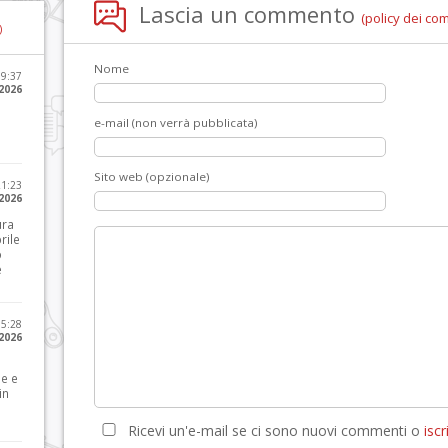
Lascia un commento
(policy dei co
)
Nome
09:37
2026
e-mail (non verrà pubblicata)
Sito web (opzionale)
21:23
 2026
ura
rile
o
e
15:28
 2026
le e
in
Ricevi un'e-mail se ci sono nuovi commenti o
iscri