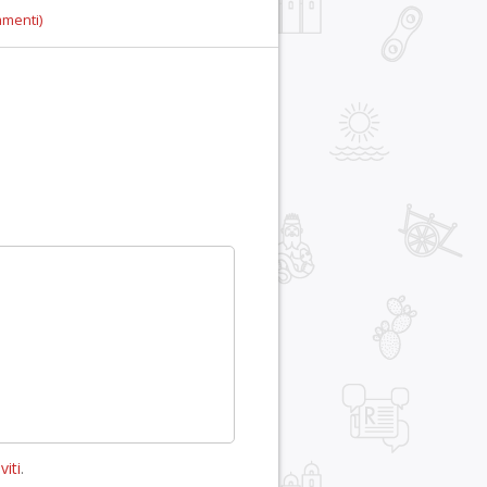
mmenti)
viti
.