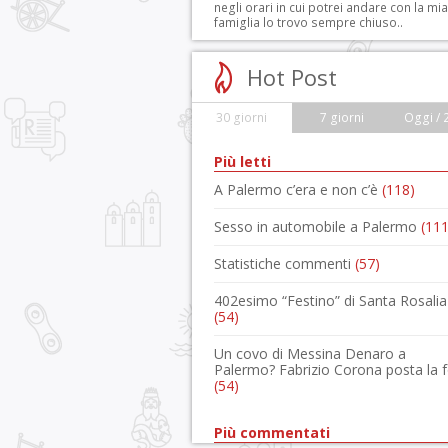
negli orari in cui potrei andare con la mia
famiglia lo trovo sempre chiuso..
Hot Post
30 giorni
7 giorni
Oggi / 
Più letti
A Palermo c’era e non c’è
(118)
Sesso in automobile a Palermo
(111
Statistiche commenti
(57)
402esimo “Festino” di Santa Rosalia
(54)
Un covo di Messina Denaro a
Palermo? Fabrizio Corona posta la 
(54)
Più commentati