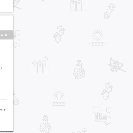
24 ore
)
foto