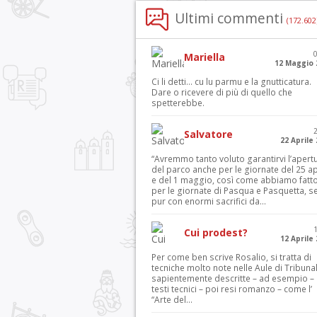
Ultimi commenti
(172.602
Mariella
12 Maggio 
Ci li detti… cu lu parmu e la gnutticatura.
Dare o ricevere di più di quello che
spetterebbe.
Salvatore
22 Aprile
“Avremmo tanto voluto garantirvi l’apert
del parco anche per le giornate del 25 ap
e del 1 maggio, così come abbiamo fatt
per le giornate di Pasqua e Pasquetta, s
pur con enormi sacrifici da...
Cui prodest?
12 Aprile
Per come ben scrive Rosalio, si tratta di
tecniche molto note nelle Aule di Tribuna
sapientemente descritte – ad esempio – 
testi tecnici – poi resi romanzo – come l’
“Arte del...