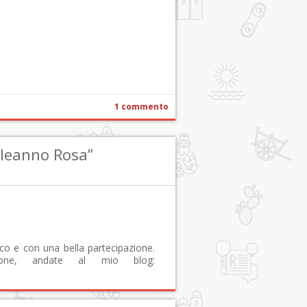
r
pp
gram
ail
Condividi
1 commento
leanno Rosa”
stico e con una bella partecipazione.
ne, andate al mio blog: