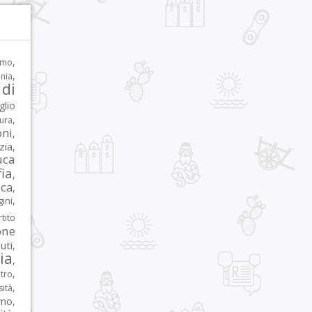
,
rmo
,
nia
di
glio
,
tura
oni
,
zia
,
uca
ia
,
ca
,
,
ni
tito
one
iuti
,
lia
,
,
tro
,
sità
rmo
,