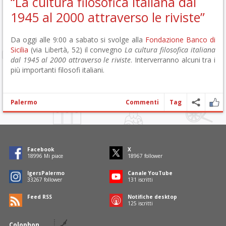
“La cultura filosofica italiana dal
1945 al 2000 attraverso le riviste”
Da oggi alle 9:00 a sabato si svolge alla
Fondazione Banco di
Sicilia
(via Libertà, 52) il convegno
La cultura filosofica italiana
dal 1945 al 2000 attraverso le riviste
. Interverranno alcuni tra i
più importanti filosofi italiani.
Palermo
Commenti
Tag
Facebook
X
19451
Mi piace
19422
follower
IgersPalermo
Canale YouTube
34066
follower
134
iscritti
Feed RSS
Notifiche desktop
128
iscritti
Colophon