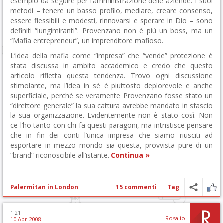
esempio da seguire per l’amministrazione delle aziende. I suoi
metodi – tenere un basso profilo, mediare, creare consenso,
essere flessibili e modesti, rinnovarsi e sperare in Dio – sono
definiti “lungimiranti”. Provenzano non è più un boss, ma un
“Mafia entrepreneur”, un imprenditore mafioso.
L’idea della mafia come “impresa” che “vende” protezione è
stata discussa in ambito accademico e credo che questo
articolo rifletta questa tendenza. Trovo ogni discussione
stimolante, ma l’idea in sè è piuttosto deplorevole e anche
superficiale, perchè se veramente Provenzano fosse stato un
“direttore generale” la sua cattura avrebbe mandato in sfascio
la sua organizzazione. Evidentemente non è stato così. Non
ce l’ho tanto con chi fa questi paragoni, ma intristisce pensare
che in fin dei conti l’unica impresa che siamo riusciti ad
esportare in mezzo mondo sia questa, provvista pure di un
“brand” riconoscibile all’istante.
Continua »
Palermitan in London
15 commenti
Tag
1:21
Rosalio
10 Apr 2008