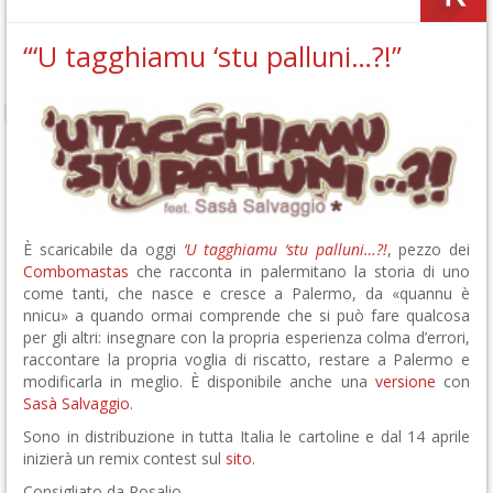
“‘U tagghiamu ‘stu palluni…?!”
È scaricabile da oggi
‘U tagghiamu ‘stu palluni…?!
, pezzo dei
Combomastas
che racconta in palermitano la storia di uno
come tanti, che nasce e cresce a Palermo, da «quannu è
nnicu» a quando ormai comprende che si può fare qualcosa
per gli altri: insegnare con la propria esperienza colma d’errori,
raccontare la propria voglia di riscatto, restare a Palermo e
modificarla in meglio. È disponibile anche una
versione
con
Sasà Salvaggio
.
Sono in distribuzione in tutta Italia le cartoline e dal 14 aprile
inizierà un remix contest sul
sito
.
Consigliato da Rosalio.