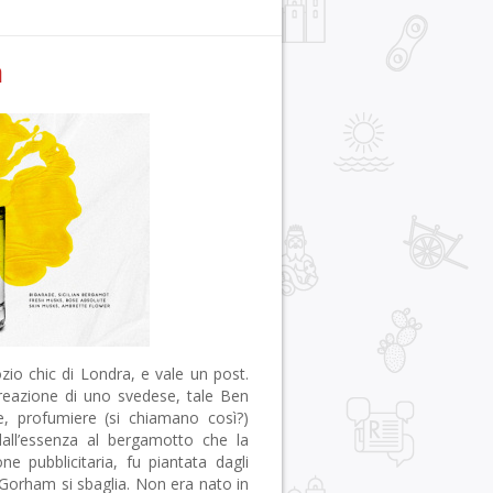
a
zio chic di Londra, e vale un post.
creazione di uno svedese, tale Ben
e, profumiere (si chiamano così?)
 dall’essenza al bergamotto che la
one pubblicitaria, fu piantata dagli
e Gorham si sbaglia. Non era nato in