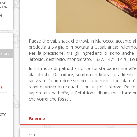
10:48
 2026
 e
Paese che vai, snack che trovi. In Marocco, accanto al
prodotta a Siviglia e importata a Casablanca: Palermo, 
Per la precisione, tra gli ingredienti ci sono anche 
24 ore
lattosio, destrosio, monoidrato, E322, E471, E476. Lo
In un moto di patriottismo da turista panormita all’e
plastificato. Dall’odore, sembra un Mars. Lo addento,
spezzato fa un odore strano. La parte in cioccolato è
)
stantio. Arrivo a tre quarti, con un po’ di sforzo. Poi lo 
sapore di una beffa, e l’intuizione di una metafora: p
che vorrei che fosse…
foto
Palermo
1:51