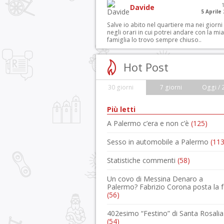
Davide
5 Aprile
Salve io abito nel quartiere ma nei giorni
negli orari in cui potrei andare con la mia
famiglia lo trovo sempre chiuso..
Hot Post
30 giorni
7 giorni
Oggi / 
Più letti
A Palermo c’era e non c’è
(125)
Sesso in automobile a Palermo
(113
Statistiche commenti
(58)
Un covo di Messina Denaro a
Palermo? Fabrizio Corona posta la 
(56)
402esimo “Festino” di Santa Rosalia
(54)