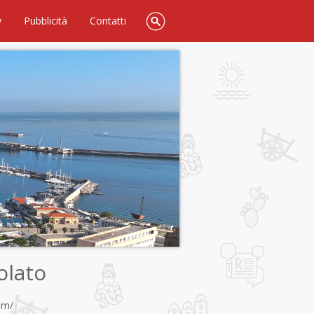
y
Pubblicità
Contatti
olato
om/