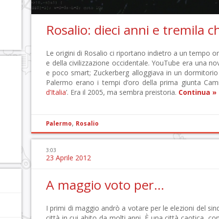
Rosalio: dieci anni e tremila 
Le origini di Rosalio ci riportano indietro a un tempo 
e della civilizzazione occidentale. YouTube era una no
e poco smart; Zuckerberg alloggiava in un dormitorio
Palermo erano i tempi d’oro della prima giunta Camm
d’Italia
’. Era il 2005, ma sembra preistoria.
Continua »
,
Palermo
Rosalio
3:03
23 Aprile 2012
A maggio voto per…
I primi di maggio andrò a votare per le elezioni del si
città in cui abito da molti anni. È una città caotica, c