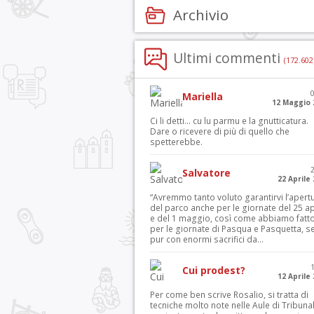
Archivio
Ultimi commenti
(172.602
Mariella
12 Maggio 
Ci li detti… cu lu parmu e la gnutticatura.
Dare o ricevere di più di quello che
spetterebbe.
Salvatore
22 Aprile
“Avremmo tanto voluto garantirvi l’apert
del parco anche per le giornate del 25 ap
e del 1 maggio, così come abbiamo fatt
per le giornate di Pasqua e Pasquetta, s
pur con enormi sacrifici da...
Cui prodest?
12 Aprile
Per come ben scrive Rosalio, si tratta di
tecniche molto note nelle Aule di Tribuna