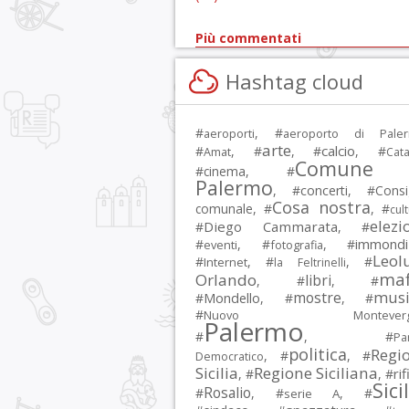
Più commentati
Hashtag cloud
#
, #
aeroporti
aeroporto di Pale
arte
calcio
#
, #
, #
, #
Amat
Cata
Comune 
#
cinema
, #
Palermo
, #
concerti
, #
Consi
Cosa nostra
comunale
, #
, #
cul
elezi
Diego Cammarata
#
, #
immondi
#
, #
, #
eventi
fotografia
Leol
#
, #
, #
Internet
la Feltrinelli
maf
Orlando
libri
, #
, #
musi
mostre
#
Mondello
, #
, #
#
Nuovo Montevergi
Palermo
#
, #
Par
politica
Regi
, #
, #
Democratico
Sicilia
Regione Siciliana
rif
, #
, #
Sici
Rosalio
#
, #
, #
serie A