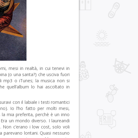
orni, mesi in realtà, in cui tenevi in
na (o una santa?) che usciva fuori
gli mp3 o iTunes; la musica non si
he quell’album lo hai ascoltato in
avi con il labiale i testi romantici
ino). Io l’ho fatto per molti mesi,
, la mia preferita, perchè è un inno
. Era un mondo diverso. I laureandi
 Non c’erano i low cost, solo voli
, ma parevano lontani. Quasi nessuno