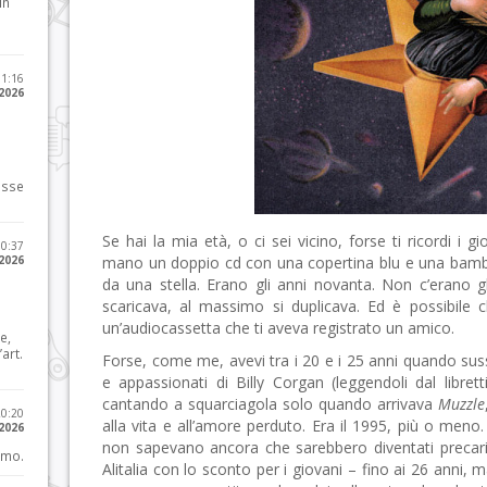
in
11:16
 2026
osse
Se hai la mia età, o ci sei vicino, forse ti ricordi i gi
10:37
 2026
mano un doppio cd con una copertina blu e una bambi
da una stella. Erano gli anni novanta. Non c’erano 
scaricava, al massimo si duplicava. Ed è possibile c
un’audiocassetta che ti aveva registrato un amico.
e,
art.
Forse, come me, avevi tra i 20 e i 25 anni quando sussur
e appassionati di Billy Corgan (leggendoli dal librett
cantando a squarciagola solo quando arrivava
Muzzle
20:20
alla vita e all’amore perduto. Era il 1995, più o meno
 2026
non sapevano ancora che sarebbero diventati precari.
imo.
Alitalia con lo sconto per i giovani – fino ai 26 anni