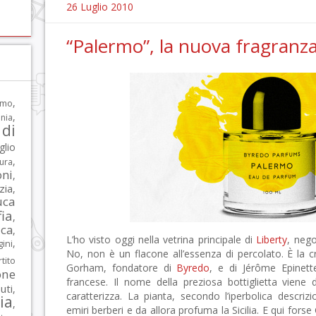
26 Luglio 2010
“Palermo”, la nuova fragranz
,
rmo
,
nia
di
glio
,
tura
oni
,
zia
,
uca
ia
,
ca
,
L’ho visto oggi nella vetrina principale di
Liberty
, nego
,
ni
No, non è un flacone all’essenza di percolato. È la 
tito
Gorham, fondatore di
Byredo
, e di Jérôme Epinett
one
francese. Il nome della preziosa bottiglietta viene
iuti
,
caratterizza. La pianta, secondo l’iperbolica descrizi
lia
,
emiri berberi e da allora profuma la Sicilia. E qui fors