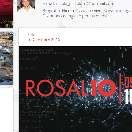
e-mail:
nicola_pizzolato@hotmail.com
Biografia: Nicola Pizzolato vive, scrive e inseg
Dizionario di Inglese per introversi
.
3:28
5 Dicembre 2015