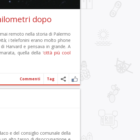
chilometri dopo
ormai remoto nella storia di Palermo
vità; i telefonini erano molto phone
 di Harvard e pensava in grande. A
arata, quella della ‘
città più cool
Commenti
Tag
ndaco e del consiglio comunale della
on un alto tasso di disoccupazione e