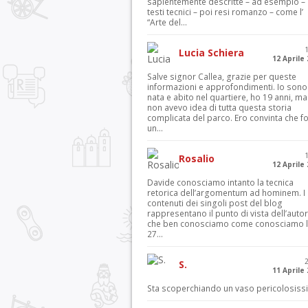
sapientemente descritte – ad esempio – 
testi tecnici – poi resi romanzo – come l’
“Arte del...
Lucia Schiera
12 Aprile
Salve signor Callea, grazie per queste
informazioni e approfondimenti. Io sono
nata e abito nel quartiere, ho 19 anni, ma
non avevo idea di tutta questa storia
complicata del parco. Ero convinta che f
un...
Rosalio
12 Aprile
Davide conosciamo intanto la tecnica
retorica dell’argomentum ad hominem. I
contenuti dei singoli post del blog
rappresentano il punto di vista dell’autor
che ben conosciamo come conosciamo l’
27...
S.
11 Aprile
Sta scoperchiando un vaso pericolosiss