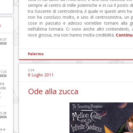
sempre al centro di mille polemiche e in cui il posto 
tra l’uscente di centrodestra, il quale in questi anni h
non ha concluso molto, e uno di centrosinistra, un 
cose in passato e adesso vorrebbe tornare alla g
)
nell’ultima tornata. Ci sono anche altri contendenti,
voce grossa, ma non hanno molta credibilità.
Continu
09:37
2026
Palermo
3:24
21:23
8 Luglio 2011
 2026
ura
rile
Ode alla zucca
o
e
15:28
 2026
le e