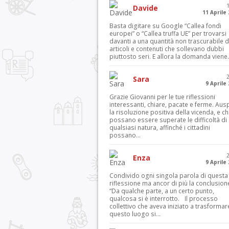
Davide
11 Aprile
Basta digitare su Google “Callea fondi
europei” o “Callea truffa UE” per trovarsi
davanti a una quantità non trascurabile d
articoli e contenuti che sollevano dubbi
piuttosto seri. E allora la domanda viene.
Sara
9 Aprile
Grazie Giovanni per le tue riflessioni
interessanti, chiare, pacate e ferme. Aus
la risoluzione positiva della vicenda, e c
possano essere superate le difficoltà di
qualsiasi natura, affinché i cittadini
possano...
Enza
9 Aprile
Condivido ogni singola parola di questa
riflessione ma ancor di più la conclusion
“Da qualche parte, a un certo punto,
qualcosa si è interrotto. Il processo
collettivo che aveva iniziato a trasformar
questo luogo si...