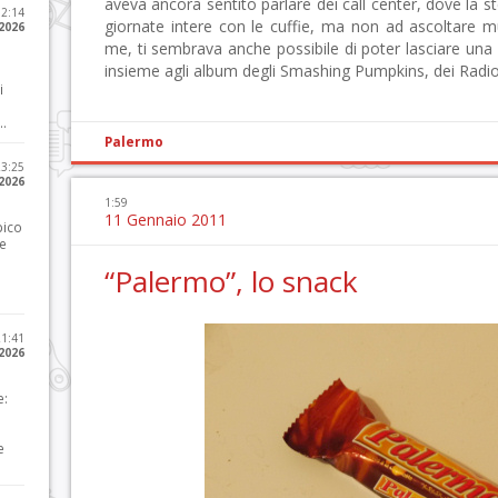
aveva ancora sentito parlare dei call center, dove la
12:14
giornate intere con le cuffie, ma non ad ascoltare 
 2026
me, ti sembrava anche possibile di poter lasciare una cit
insieme agli album degli Smashing Pumpkins, dei Radio
i
..
Palermo
23:25
 2026
1:59
11 Gennaio 2011
pico
he
“Palermo”, lo snack
21:41
 2026
e:
e