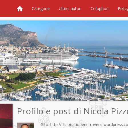
Categorie
Ultimi autori
Colophon
Polic
Profilo e post di
Nicola Pizz
Sito:
http://dizionarioperintroversi.wordpress.c