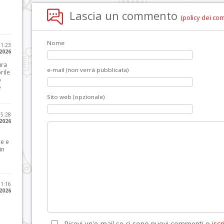
Lascia un commento
(policy dei co
Nome
21:23
 2026
ura
e-mail (non verrà pubblicata)
rile
o
e
Sito web (opzionale)
15:28
 2026
le e
in
11:16
 2026
Ricevi un'e-mail se ci sono nuovi commenti o
iscri