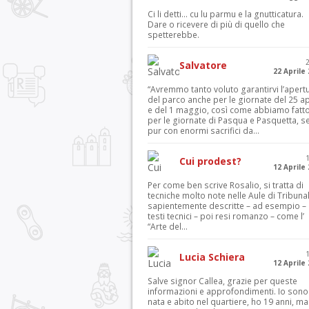
Ci li detti… cu lu parmu e la gnutticatura.
Dare o ricevere di più di quello che
spetterebbe.
Salvatore
22 Aprile
“Avremmo tanto voluto garantirvi l’apert
del parco anche per le giornate del 25 ap
e del 1 maggio, così come abbiamo fatt
per le giornate di Pasqua e Pasquetta, s
pur con enormi sacrifici da...
Cui prodest?
12 Aprile
Per come ben scrive Rosalio, si tratta di
tecniche molto note nelle Aule di Tribuna
sapientemente descritte – ad esempio – 
testi tecnici – poi resi romanzo – come l’
“Arte del...
Lucia Schiera
12 Aprile
Salve signor Callea, grazie per queste
informazioni e approfondimenti. Io sono
nata e abito nel quartiere, ho 19 anni, ma