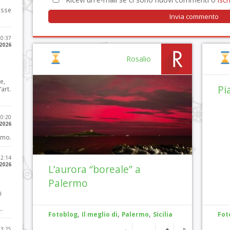
osse
10:37
 2026
Rosalio
e,
Pi
art.
20:20
 2026
imo.
12:14
 2026
L’aurora “boreale” a
Palermo
i
..
,
,
,
Fotoblog
Il meglio di
Palermo
Sicilia
Fot
23:25