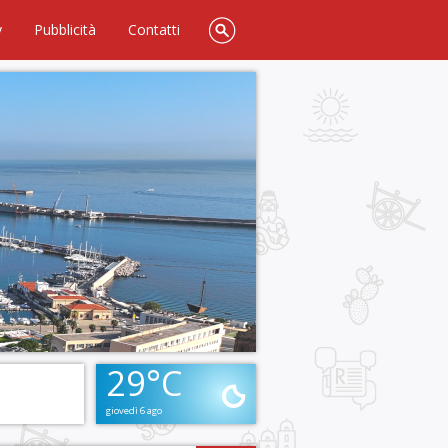
y
Pubblicità
Contatti
29°C
giovedì 6 ago