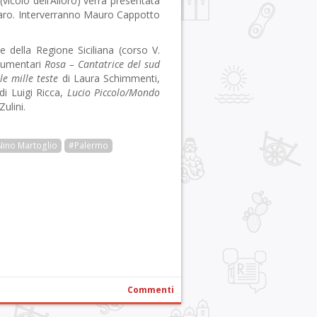
icolo dell’Alloro) verrà presentata
baro. Interverranno Mauro Cappotto
le della Regione Siciliana (corso V.
ocumentari
Rosa – Cantatrice del sud
le mille teste
di Laura Schimmenti,
i Luigi Ricca,
Lucio Piccolo/Mondo
ulini.
ino Martoglio
#Palermo
r
pp
gram
ail
Condividi
Commenti