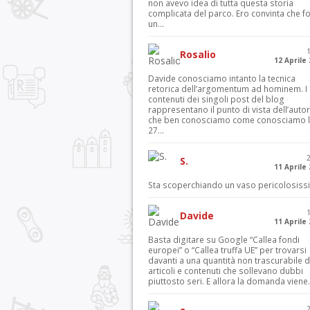
non avevo idea di tutta questa storia
complicata del parco. Ero convinta che f
un...
Rosalio
12 Aprile
Davide conosciamo intanto la tecnica
retorica dell’argomentum ad hominem. I
contenuti dei singoli post del blog
rappresentano il punto di vista dell’autor
che ben conosciamo come conosciamo l’
27...
S.
11 Aprile
Sta scoperchiando un vaso pericolosiss
Davide
11 Aprile
Basta digitare su Google “Callea fondi
europei” o “Callea truffa UE” per trovarsi
davanti a una quantità non trascurabile d
articoli e contenuti che sollevano dubbi
piuttosto seri. E allora la domanda viene.