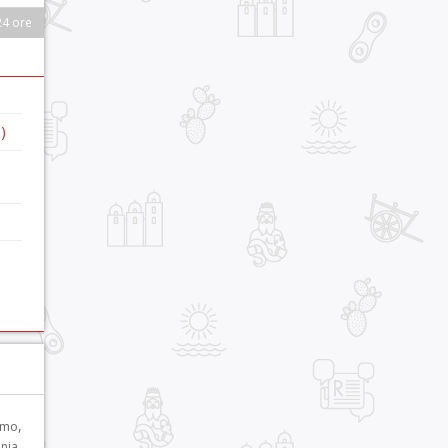
24 ore
)
,
rmo
,
nia