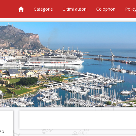
Categorie
Ultimi autori
Colophon
Polic
seo