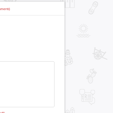
mmenti)
viti
.