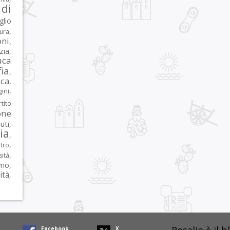
di
glio
,
tura
oni
,
zia
,
uca
ia
,
ca
,
,
ni
tito
one
iuti
,
lia
,
,
tro
,
sità
rmo
,
ità
,
Facebook
X