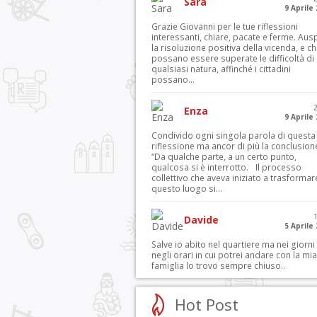
Sara
9 Aprile
Grazie Giovanni per le tue riflessioni
interessanti, chiare, pacate e ferme. Aus
la risoluzione positiva della vicenda, e c
possano essere superate le difficoltà di
qualsiasi natura, affinché i cittadini
possano...
Enza
9 Aprile
Condivido ogni singola parola di questa
riflessione ma ancor di più la conclusion
“Da qualche parte, a un certo punto,
qualcosa si è interrotto. Il processo
collettivo che aveva iniziato a trasformar
questo luogo si...
Davide
5 Aprile
Salve io abito nel quartiere ma nei giorni
negli orari in cui potrei andare con la mia
famiglia lo trovo sempre chiuso..
Hot Post