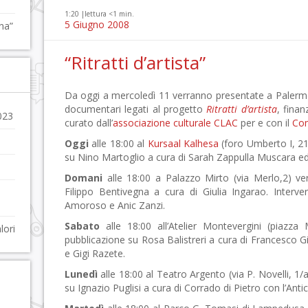
1:20 |
lettura <1 min.
5 Giugno 2008
ana”
“Ritratti d’artista”
Da oggi a mercoledì 11 verranno presentate a Palermo
documentari legati al progetto
Ritratti d’artista
, fina
023
curato dall’
associazione culturale CLAC
per e con il
Com
Oggi
alle 18:00 al
Kursaal Kalhesa
(foro Umberto I, 21
su Nino Martoglio a cura di Sarah Zappulla Muscara ed
Domani
alle 18:00 a Palazzo Mirto (via Merlo,2) ve
Filippo Bentivegna a cura di Giulia Ingarao. Inter
Amoroso e Anic Zanzi.
Sabato
alle 18:00 all’Atelier Montevergini (piazza 
lori
pubblicazione su Rosa Balistreri a cura di Francesco G
e Gigi Razete.
Lunedì
alle 18:00 al Teatro Argento (via P. Novelli, 1/
su Ignazio Puglisi a cura di Corrado di Pietro con l’Ant