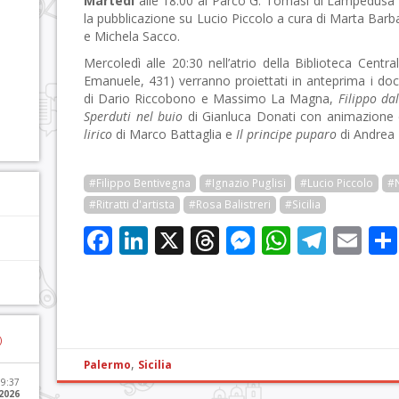
Martedì
alle 18:00 al Parco G. Tomasi di Lampedusa (v
la pubblicazione su Lucio Piccolo a cura di Marta Bar
e Michela Sacco.
Mercoledì alle 20:30 nell’atrio della Biblioteca Centra
Emanuele, 431) verranno proiettati in anteprima i d
di Dario Riccobono e Massimo La Magna,
Filippo dal
Sperduti nel buio
di Gianluca Donati con animazione d
lirico
di Marco Battaglia e
Il principe puparo
di Andrea Z
#Filippo Bentivegna
#Ignazio Puglisi
#Lucio Piccolo
#N
#Ritratti d'artista
#Rosa Balistreri
#Sicilia
Facebook
LinkedIn
X
Threads
Messenge
WhatsA
Tele
Em
)
,
Palermo
Sicilia
09:37
2026