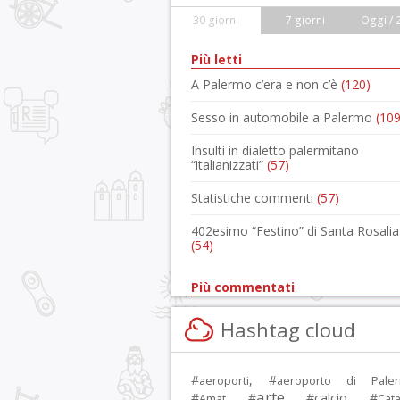
30 giorni
7 giorni
Oggi / 
Più letti
A Palermo c’era e non c’è
(120)
Sesso in automobile a Palermo
(109
Insulti in dialetto palermitano
“italianizzati”
(57)
Statistiche commenti
(57)
402esimo “Festino” di Santa Rosalia
(54)
Più commentati
Hashtag cloud
#
, #
aeroporti
aeroporto di Pale
arte
calcio
#
, #
, #
, #
Amat
Cata