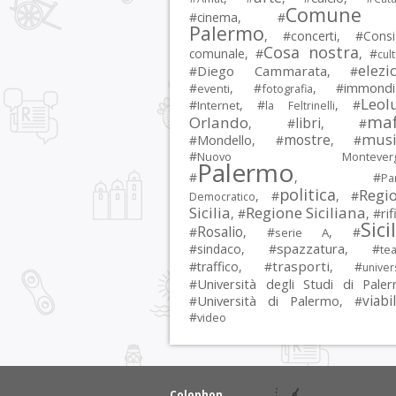
Comune 
#
cinema
, #
Palermo
, #
concerti
, #
Consi
Cosa nostra
comunale
, #
, #
cul
elezi
Diego Cammarata
#
, #
immondi
#
, #
, #
eventi
fotografia
Leol
#
, #
, #
Internet
la Feltrinelli
maf
Orlando
libri
, #
, #
musi
mostre
#
Mondello
, #
, #
#
Nuovo Montevergi
Palermo
#
, #
Par
politica
Regi
, #
, #
Democratico
Sicilia
Regione Siciliana
rif
, #
, #
Sici
Rosalio
#
, #
, #
serie A
spazzatura
#
sindaco
, #
, #
tea
trasporti
#
traffico
, #
, #
univer
Università degli Studi di Pale
#
Università di Palermo
viabil
#
, #
#
video
Colophon