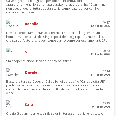
Salve signor Callea, grazie per queste informazioni e
approfondimenti. Io sono nata e abito nel quartiere, ho 19 anni, ma
non avevo idea di tutta questa storia complicata del parco. Ero
convinta che fosse un...
10:37
Rosalio
12 Aprile 2026
Davide conosciamo intanto la tecnica retorica dell’argomentum ad
hominem. I contenuti dei singoli post del blog rappresentano il punto
di vista dell’autore, che ben conosciamo come conosciamo l’art. 27...
20:20
S.
11 Aprile 2026
Sta scoperchiando un vaso pericolosissimo.
12:14
Davide
11 Aprile 2026
Basta digitare su Google “Callea fondi europei” o “Callea truffa UE”
per trovarsi davanti a una quantità non trascurabile di articoli e
contenuti che sollevano dubbi piuttosto seri. E allora la domanda
viene...
23:25
Sara
9 Aprile 2026
Grazie Giovanni per le tue riflessioni interessanti, chiare, pacate e