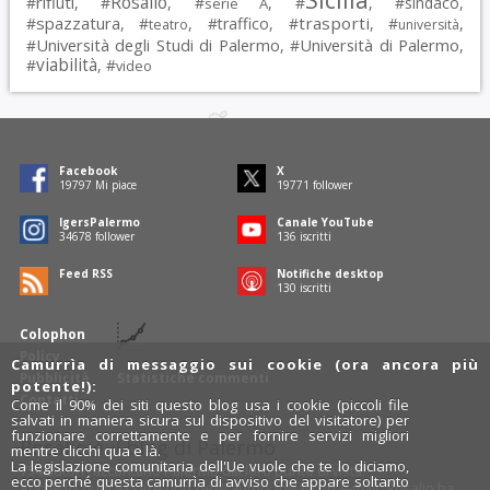
Rosalio
rifiuti
#
, #
, #
, #
, #
sindaco
,
serie A
spazzatura
trasporti
#
, #
, #
traffico
, #
, #
,
teatro
università
Università degli Studi di Palermo
Università di Palermo
#
, #
,
viabilità
#
, #
video
Facebook
X
19797
Mi piace
19771
follower
IgersPalermo
Canale YouTube
34678
follower
136
iscritti
Feed RSS
Notifiche desktop
130
iscritti
Colophon
Policy
Camurrìa di messaggio sui cookie (ora ancora più
Pubblicità
Statistiche commenti
potente!):
Contatti
Come il 90% dei siti questo blog usa i cookie (piccoli file
salvati in maniera sicura sul dispositivo del visitatore) per
funzionare correttamente e per fornire servizi migliori
Rosalio è il blog di Palermo
mentre clicchi qua e là.
La legislazione comunitaria dell'Ue vuole che te lo diciamo,
754 autori
raccontano Palermo dal loro punto di vista.
ecco perché questa camurrìa di avviso che appare soltanto
Anche tu puoi essere uno degli autori: inviaci un'
e-mail
. Rosalio ha