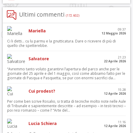
Ultimi commenti
(172.602)
09:37
Mariella
12 Maggio 2026
Ci li detti… cu lu parmu e la gnutticatura. Dare o ricevere di più di
quello che spetterebbe.
21:23
Salvatore
22 Aprile 2026
“Avremmo tanto voluto garantirvi l’apertura del parco anche per le
giornate del 25 aprile e del 1 maggio, così come abbiamo fatto per le
giornate di Pasqua e Pasquetta, se pur con enormi sacrifici da...
15:28
Cui prodest?
12 Aprile 2026
Per come ben scrive Rosalio, si tratta di tecniche molto note nelle Aule
di Tribunale e sapientemente descritte – ad esempio – in testi tecnici –
poi resi romanzo – come l’ “Arte del...
11:16
Lucia Schiera
12 Aprile 2026