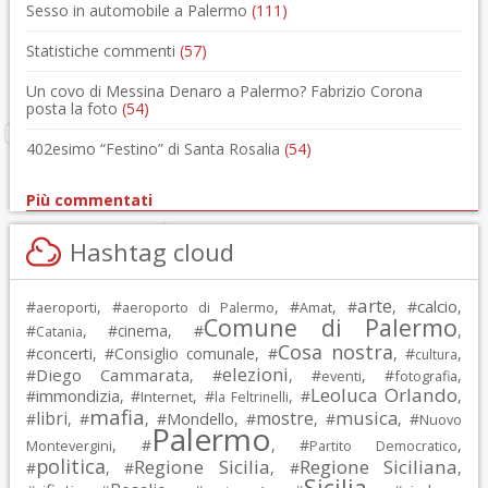
Sesso in automobile a Palermo
(111)
Statistiche commenti
(57)
Un covo di Messina Denaro a Palermo? Fabrizio Corona
posta la foto
(54)
402esimo “Festino” di Santa Rosalia
(54)
Più commentati
Hashtag cloud
arte
calcio
#
, #
, #
, #
, #
,
aeroporti
aeroporto di Palermo
Amat
Comune di Palermo
#
, #
cinema
, #
,
Catania
Cosa nostra
#
concerti
, #
Consiglio comunale
, #
, #
,
cultura
elezioni
Diego Cammarata
#
, #
, #
, #
,
eventi
fotografia
Leoluca Orlando
immondizia
#
, #
, #
, #
,
Internet
la Feltrinelli
mafia
musica
libri
mostre
#
, #
, #
Mondello
, #
, #
, #
Nuovo
Palermo
, #
, #
,
Montevergini
Partito Democratico
politica
Regione Sicilia
Regione Siciliana
#
, #
, #
,
Sicilia