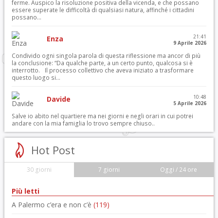
ferme. Auspico la risoluzione positiva della vicenda, e che possano
essere superate le difficoltà di qualsiasi natura, affinché i cittadini
possano...
21:41
Enza
9 Aprile 2026
Condivido ogni singola parola di questa riflessione ma ancor di più
la conclusione: “Da qualche parte, a un certo punto, qualcosa si è
interrotto. Il processo collettivo che aveva iniziato a trasformare
questo luogo si...
10:48
Davide
5 Aprile 2026
Salve io abito nel quartiere ma nei giorni e negli orari in cui potrei
andare con la mia famiglia lo trovo sempre chiuso..
Hot Post
30 giorni
7 giorni
Oggi / 24 ore
Più letti
A Palermo c’era e non c’è
(119)