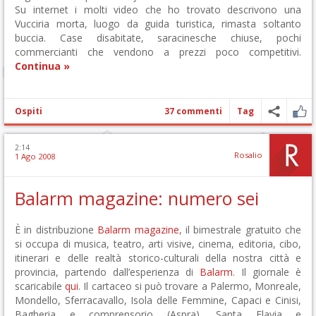
Su internet i molti video che ho trovato descrivono una
Vucciria morta, luogo da guida turistica, rimasta soltanto
buccia. Case disabitate, saracinesche chiuse, pochi
commercianti che vendono a prezzi poco competitivi.
Continua »
Ospiti
37 commenti
Tag
2:14
Rosalio
1 Ago 2008
Balarm magazine: numero sei
È in distribuzione
Balarm magazine
, il bimestrale gratuito che
si occupa di musica, teatro, arti visive, cinema, editoria, cibo,
itinerari e delle realtà storico-culturali della nostra città e
provincia, partendo dall’esperienza di
Balarm
. Il giornale è
scaricabile
qui
. Il cartaceo si può trovare a Palermo, Monreale,
Mondello, Sferracavallo, Isola delle Femmine, Capaci e Cinisi,
Bagheria e comprensorio (Aspra), Santa Flavia e