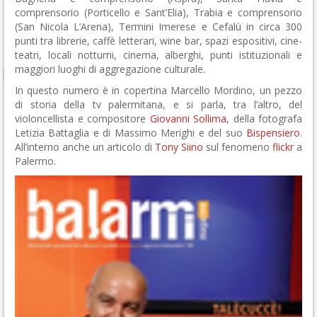
comprensorio (Porticello e Sant’Elia), Trabia e comprensorio
(San Nicola L’Arena), Termini Imerese e Cefalù in circa 300
punti tra librerie, caffè letterari, wine bar, spazi espositivi, cine-
teatri, locali notturni, cinema, alberghi, punti istituzionali e
maggiori luoghi di aggregazione culturale.
In questo numero è in copertina Marcello Mordino, un pezzo
di storia della tv palermitana, e si parla, tra l’altro, del
violoncellista e compositore
Giovanni Sollima
, della fotografa
Letizia Battaglia e di Massimo Merighi e del suo
Bispensiero
.
All’interno anche un articolo di
Tony Siino
sul fenomeno
flickr
a
Palermo.