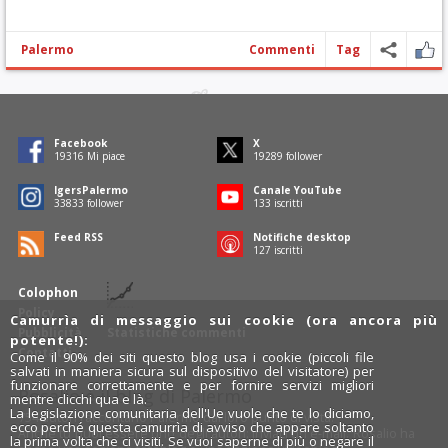
Palermo
Commenti
Tag
Facebook
X
19794
Mi piace
19768
follower
IgersPalermo
Canale YouTube
34673
follower
136
iscritti
Feed RSS
Notifiche desktop
130
iscritti
Colophon
Policy
Camurrìa di messaggio sui cookie (ora ancora più
Pubblicità
Statistiche commenti
potente!):
Contatti
Come il 90% dei siti questo blog usa i cookie (piccoli file
salvati in maniera sicura sul dispositivo del visitatore) per
funzionare correttamente e per fornire servizi migliori
Rosalio è il blog di Palermo
mentre clicchi qua e là.
La legislazione comunitaria dell'Ue vuole che te lo diciamo,
754 autori
raccontano Palermo dal loro punto di vista.
ecco perché questa camurrìa di avviso che appare soltanto
Anche tu puoi essere uno degli autori: inviaci un'
e-mail
. Rosalio ha
la prima volta che ci visiti. Se vuoi saperne di più o negare il