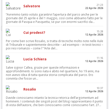
21:23
Salvatore
22 Aprile 2026
“Avremmo tanto voluto garantirvi l’apertura del parco anche per le
giornate del 25 aprile e del 1 maggio, così come abbiamo fatto per le
giornate di Pasqua e Pasquetta, se pur con enormi sacrifici da...
15:28
Cui prodest?
12 Aprile 2026
Per come ben scrive Rosalio, si tratta di tecniche molto note nelle Aule
di Tribunale e sapientemente descritte – ad esempio – in testi tecnici –
poi resi romanzo – come l’ “Arte del...
11:16
Lucia Schiera
12 Aprile 2026
Salve signor Callea, grazie per queste informazioni e
approfondimenti. Io sono nata e abito nel quartiere, ho 19 anni, ma
non avevo idea di tutta questa storia complicata del parco. Ero
convinta che fosse un...
10:37
Rosalio
12 Aprile 2026
Davide conosciamo intanto la tecnica retorica dell’argomentum ad
hominem. I contenuti dei singoli post del blog rappresentano il punto
di vista dell’autore, che ben conosciamo come conosciamo l’art. 27...