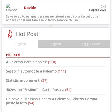
10:48
Davide
5 Aprile 2026
Salve io abito nel quartiere ma nei giorni e negli orari in cui potrei
andare con la mia famiglia lo trovo sempre chiuso..
Hot Post
30 giorni
7 giorni
Oggi / 24 ore
Più letti
A Palermo c’era e non c’è
(118)
Sesso in automobile a Palermo
(111)
Statistiche commenti
(57)
402esimo “Festino” di Santa Rosalia
(54)
Un covo di Messina Denaro a Palermo? Fabrizio Corona
posta la foto
(54)