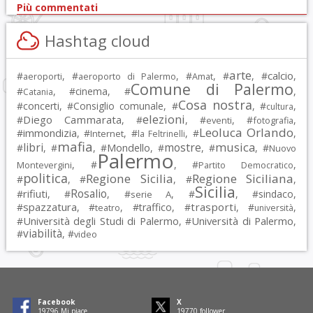
Più commentati
Hashtag cloud
arte
calcio
#
, #
, #
, #
, #
,
aeroporti
aeroporto di Palermo
Amat
Comune di Palermo
#
, #
cinema
, #
,
Catania
Cosa nostra
#
concerti
, #
Consiglio comunale
, #
, #
,
cultura
elezioni
Diego Cammarata
#
, #
, #
, #
,
eventi
fotografia
Leoluca Orlando
immondizia
#
, #
, #
, #
,
Internet
la Feltrinelli
mafia
musica
libri
mostre
#
, #
, #
Mondello
, #
, #
, #
Nuovo
Palermo
, #
, #
,
Montevergini
Partito Democratico
politica
Regione Sicilia
Regione Siciliana
#
, #
, #
,
Sicilia
Rosalio
rifiuti
#
, #
, #
, #
, #
sindaco
,
serie A
spazzatura
trasporti
#
, #
, #
traffico
, #
, #
,
teatro
università
Università degli Studi di Palermo
Università di Palermo
#
, #
,
viabilità
#
, #
video
Facebook
X
19797
Mi piace
19771
follower