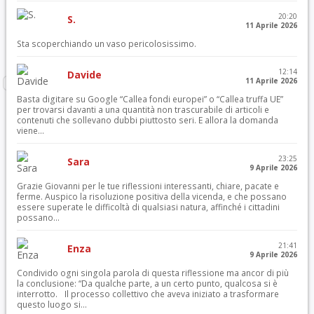
20:20
S.
11 Aprile 2026
Sta scoperchiando un vaso pericolosissimo.
12:14
Davide
11 Aprile 2026
Basta digitare su Google “Callea fondi europei” o “Callea truffa UE”
per trovarsi davanti a una quantità non trascurabile di articoli e
contenuti che sollevano dubbi piuttosto seri. E allora la domanda
viene...
23:25
Sara
9 Aprile 2026
Grazie Giovanni per le tue riflessioni interessanti, chiare, pacate e
ferme. Auspico la risoluzione positiva della vicenda, e che possano
essere superate le difficoltà di qualsiasi natura, affinché i cittadini
possano...
21:41
Enza
9 Aprile 2026
Condivido ogni singola parola di questa riflessione ma ancor di più
la conclusione: “Da qualche parte, a un certo punto, qualcosa si è
interrotto. Il processo collettivo che aveva iniziato a trasformare
questo luogo si...