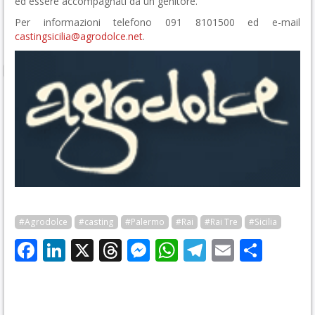
ed essere accompagnati da un genitore.
Per informazioni telefono 091 8101500 ed e-mail
castingsicilia@agrodolce.net
.
#Agrodolce
#casting
#Palermo
#Rai
#Rai Tre
#Sicilia
Facebook
LinkedIn
X
Threads
Messenger
WhatsApp
Telegram
Email
Cond