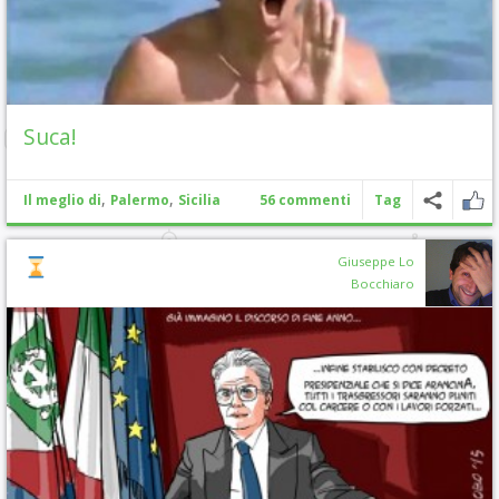
Suca!
,
,
Il meglio di
Palermo
Sicilia
56 commenti
Tag
Giuseppe Lo
Bocchiaro