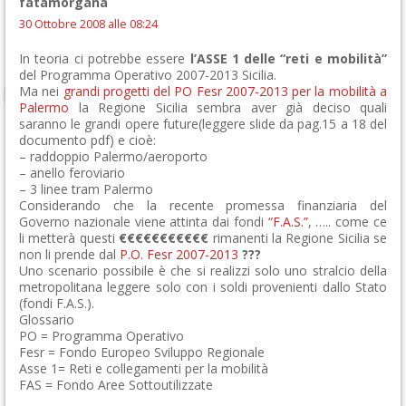
fatamorgana
30 Ottobre 2008 alle 08:24
In teoria ci potrebbe essere
l’ASSE 1 delle “reti e mobilità”
del Programma Operativo 2007-2013 Sicilia.
Ma nei
grandi progetti del PO Fesr 2007-2013 per la mobilità a
Palermo
la Regione Sicilia sembra aver già deciso quali
saranno le grandi opere future(leggere slide da pag.15 a 18 del
documento pdf) e cioè:
– raddoppio Palermo/aeroporto
– anello feroviario
– 3 linee tram Palermo
Considerando che la recente promessa finanziaria del
Governo nazionale viene attinta dai fondi
“F.A.S.”
, ….. come ce
li metterà questi
€€€€€€€€€€€
rimanenti la Regione Sicilia se
non li prende dal
P.O. Fesr 2007-2013
???
Uno scenario possibile è che si realizzi solo uno stralcio della
metropolitana leggere solo con i soldi provenienti dallo Stato
(fondi F.A.S.).
Glossario
PO = Programma Operativo
Fesr = Fondo Europeo Sviluppo Regionale
Asse 1= Reti e collegamenti per la mobilità
FAS = Fondo Aree Sottoutilizzate