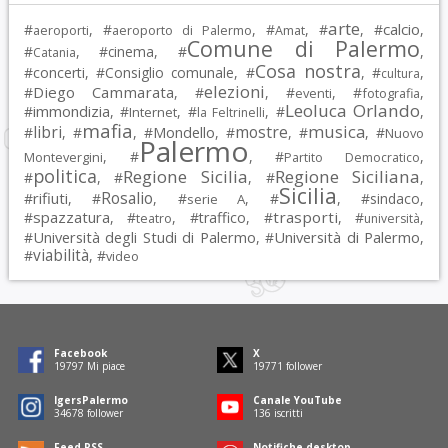
arte
calcio
#
, #
, #
, #
, #
,
aeroporti
aeroporto di Palermo
Amat
Comune di Palermo
#
, #
cinema
, #
,
Catania
Cosa nostra
#
concerti
, #
Consiglio comunale
, #
, #
,
cultura
elezioni
Diego Cammarata
#
, #
, #
, #
,
eventi
fotografia
Leoluca Orlando
immondizia
#
, #
, #
, #
,
Internet
la Feltrinelli
mafia
musica
libri
mostre
#
, #
, #
Mondello
, #
, #
, #
Nuovo
Palermo
, #
, #
,
Montevergini
Partito Democratico
politica
Regione Sicilia
Regione Siciliana
#
, #
, #
,
Sicilia
Rosalio
rifiuti
#
, #
, #
, #
, #
sindaco
,
serie A
spazzatura
trasporti
#
, #
, #
traffico
, #
, #
,
teatro
università
Università degli Studi di Palermo
Università di Palermo
#
, #
,
viabilità
#
, #
video
Facebook
X
19797
Mi piace
19771
follower
IgersPalermo
Canale YouTube
34678
follower
136
iscritti
Feed RSS
Notifiche desktop