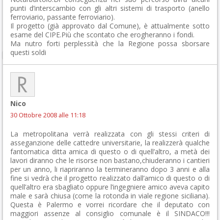
punti d’interscambio con gli altri sistemi di trasporto (anello
ferroviario, passante ferroviario).
Il progetto (già approvato dal Comune), è attualmente sotto
esame del CIPE.Più che scontato che erogheranno i fondi.
Ma nutro forti perplessità che la Regione possa sborsare
questi soldi
Nico
30 Ottobre 2008 alle 11:18
La metropolitana verrà realizzata con gli stessi criteri di
asseganzione delle cattedre universitarie, la realizzerà qualche
fantomatica ditta amica di questo o di quell’altro, a metà dei
lavori diranno che le risorse non bastano,chiuderanno i cantieri
per un anno, li riapriranno la termineranno dopo 3 anni e alla
fine si vedrà che il progetto realizzato dall’amico di questo o di
quell’altro era sbagliato oppure l’ingegniere amico aveva capito
male e sarà chiusa (come la rotonda in viale regione siciliana).
Questa è Palermo e vorrei ricordare che il deputato con
maggiori assenze al consiglio comunale è il SINDACO!!!