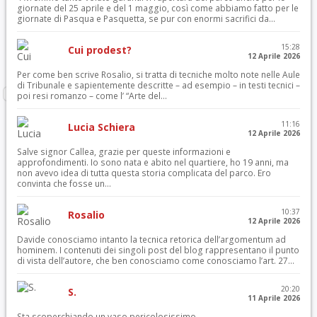
giornate del 25 aprile e del 1 maggio, così come abbiamo fatto per le
giornate di Pasqua e Pasquetta, se pur con enormi sacrifici da...
15:28
Cui prodest?
12 Aprile 2026
Per come ben scrive Rosalio, si tratta di tecniche molto note nelle Aule
di Tribunale e sapientemente descritte – ad esempio – in testi tecnici –
poi resi romanzo – come l’ “Arte del...
11:16
Lucia Schiera
12 Aprile 2026
Salve signor Callea, grazie per queste informazioni e
approfondimenti. Io sono nata e abito nel quartiere, ho 19 anni, ma
non avevo idea di tutta questa storia complicata del parco. Ero
convinta che fosse un...
10:37
Rosalio
12 Aprile 2026
Davide conosciamo intanto la tecnica retorica dell’argomentum ad
hominem. I contenuti dei singoli post del blog rappresentano il punto
di vista dell’autore, che ben conosciamo come conosciamo l’art. 27...
20:20
S.
11 Aprile 2026
Sta scoperchiando un vaso pericolosissimo.