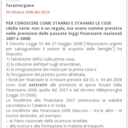
fatamorgana
30 Ottobre 2008 alle 09:24
PER CONOSCERE COME STANNO E STAVANO LE COSE
(della serie: non è un regalo, ma erano somme previste
nelle previsioni delle passate leggi finanziarie nazionali
2007 e 2008)
Il Decreto Legge 93 del 27 maggio 2008 [“disposizioni urgenti
per salvaguardare il potere di acquisto delle famiglie”] ha
disposto:
1) l’abolizione dell’Ici sulla prima casa,
2) la riduzione dell’Irpef sugli straordinari,
3) la rinegoziazione dei mutui per la prima casa e
4) l’erogazione del prestito ponte all’Alitalia.
I fondi per finanziare le 4 misure previste dal DL n. 93 del 2008
sono stati
sottratti
alle previsioni di spesa fissate dalla
Finanziaria 2008, quella del 2007 e dal decreto Milleproroghe
(Legge 31/2008).
Le modifiche alla Finanziaria 2007 interessano la viabilità
secondaria in Calabria e in Sicilia.
Le modifiche alla Finanziaria 2008 riducono – tra le altre – le
risorse destinate, ad esempio:
– al Piano nazionale della sicurezza stradale;
– alla ricerca e alla formazione in materia di trasporti.