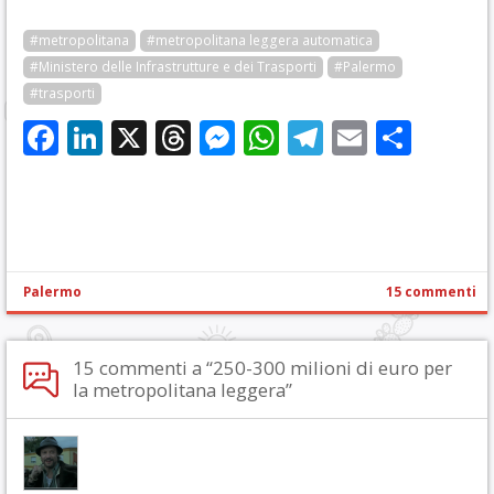
#metropolitana
#metropolitana leggera automatica
#Ministero delle Infrastrutture e dei Trasporti
#Palermo
#trasporti
Facebook
LinkedIn
X
Threads
Messenger
WhatsApp
Telegram
Email
Cond
Palermo
15 commenti
15 commenti a “250-300 milioni di euro per
la metropolitana leggera”