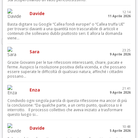
12:14
Davide
11 Aprile 2026
Basta digitare su Google “Callea fondi europei” o “Callea truffa UE”
per trovarsi davanti a una quantità non trascurabile di articoli e
contenuti che sollevano dubbi piuttosto seri. E allora la domanda
viene...
23:25
Sara
9 Aprile 2026
Grazie Giovanni per le tue riflessioni interessanti, chiare, pacate e
ferme. Auspico la risoluzione positiva della vicenda, e che possano
essere superate le difficoltà di qualsiasi natura, affinché i cittadini
possano...
21:41
Enza
9 Aprile 2026
Condivido ogni singola parola di questa riflessione ma ancor di più
la conclusione: “Da qualche parte, a un certo punto, qualcosa si è
interrotto. Il processo collettivo che aveva iniziato a trasformare
questo luogo si...
10:48
Davide
5 Aprile 2026