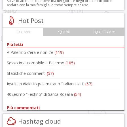
Salve io abito nel quartiere ma nei giorni e negli orari in cui potrei
andare con la mia famiglia lo trovo sempre chiuso..
Hot Post
30 giorni
7 giorni
Oggi / 24 ore
Più letti
A Palermo c’era e non c’è
(119)
Sesso in automobile a Palermo
(105)
Statistiche commenti
(57)
Insulti in dialetto palermitano “italianizzati”
(57)
402esimo “Festino” di Santa Rosalia
(54)
Più commentati
Hashtag cloud