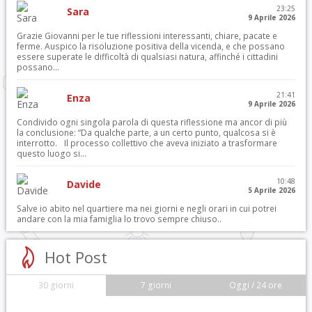
23:25
Sara
9 Aprile 2026
Grazie Giovanni per le tue riflessioni interessanti, chiare, pacate e
ferme. Auspico la risoluzione positiva della vicenda, e che possano
essere superate le difficoltà di qualsiasi natura, affinché i cittadini
possano...
21:41
Enza
9 Aprile 2026
Condivido ogni singola parola di questa riflessione ma ancor di più
la conclusione: “Da qualche parte, a un certo punto, qualcosa si è
interrotto. Il processo collettivo che aveva iniziato a trasformare
questo luogo si...
10:48
Davide
5 Aprile 2026
Salve io abito nel quartiere ma nei giorni e negli orari in cui potrei
andare con la mia famiglia lo trovo sempre chiuso..
Hot Post
30 giorni
7 giorni
Oggi / 24 ore