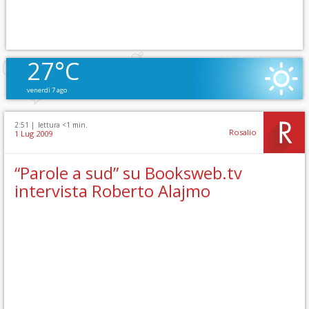
27°C
venerdì 7 ago
2:51 |
lettura <1 min.
Rosalio
1 Lug 2009
“Parole a sud” su Booksweb.tv
intervista Roberto Alajmo