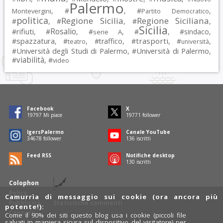
Palermo
, #
, #
,
Montevergini
Partito Democratico
politica
Regione Sicilia
Regione Siciliana
#
, #
, #
,
Sicilia
Rosalio
rifiuti
#
, #
, #
, #
, #
sindaco
,
serie A
spazzatura
trasporti
#
, #
, #
traffico
, #
, #
,
teatro
università
Università degli Studi di Palermo
Università di Palermo
#
, #
,
viabilità
#
, #
video
Facebook
X
19797
Mi piace
19771
follower
IgersPalermo
Canale YouTube
34678
follower
136
iscritti
Feed RSS
Notifiche desktop
130
iscritti
Colophon
Policy
Camurrìa di messaggio sui cookie (ora ancora più
Pubblicità
Statistiche commenti
potente!):
Contatti
Come il 90% dei siti questo blog usa i cookie (piccoli file
salvati in maniera sicura sul dispositivo del visitatore) per