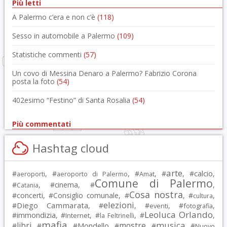
Più letti
A Palermo c’era e non c’è
(118)
Sesso in automobile a Palermo
(109)
Statistiche commenti
(57)
Un covo di Messina Denaro a Palermo? Fabrizio Corona
posta la foto
(54)
402esimo “Festino” di Santa Rosalia
(54)
Più commentati
Hashtag cloud
arte
calcio
#
, #
, #
, #
, #
,
aeroporti
aeroporto di Palermo
Amat
Comune di Palermo
#
, #
cinema
, #
,
Catania
Cosa nostra
#
concerti
, #
Consiglio comunale
, #
, #
,
cultura
elezioni
Diego Cammarata
#
, #
, #
, #
,
eventi
fotografia
Leoluca Orlando
immondizia
#
, #
, #
, #
,
Internet
la Feltrinelli
mafia
musica
libri
mostre
#
, #
, #
Mondello
, #
, #
, #
Nuovo