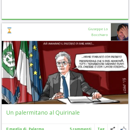
Giuseppe Lo
Bocchiaro
Un palermitano al Quirinale
,
Il meglio di
Palermo
5 commenti
Tag