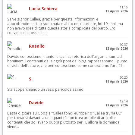
11:16
Lucia Schiera
12 Aprile 2026
Salve signor Callea, grazie per queste informazioni e
approfondimenti. Io sono nata e abito nel quartiere, ho 19 anni, ma
non avevo idea di tutta questa storia complicata del parco. Ero
convinta che fosse un...
10:37
Rosalio
12 Aprile 2026
Davide conosciamo intanto la tecnica retorica dell’argomentum ad
hominem. I contenuti dei singoli post del blog rappresentano il punto
di vista dell’autore, che ben conosciamo come conosciamo l’art. 27...
20:20
S.
11 Aprile 2026
Sta scoperchiando un vaso pericolosissimo.
12:14
Davide
11 Aprile 2026
Basta digitare su Google “Callea fondi europei” o “Callea truffa UE”
per trovarsi davanti a una quantità non trascurabile di articoli e
contenuti che sollevano dubbi piuttosto seri. E allora la domanda
viene...