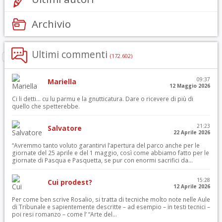
Archivio
Ultimi commenti
(172.602)
09:37
Mariella
12 Maggio 2026
Ci li detti… cu lu parmu e la gnutticatura. Dare o ricevere di più di
quello che spetterebbe.
21:23
Salvatore
22 Aprile 2026
“Avremmo tanto voluto garantirvi l’apertura del parco anche per le
giornate del 25 aprile e del 1 maggio, così come abbiamo fatto per le
giornate di Pasqua e Pasquetta, se pur con enormi sacrifici da...
15:28
Cui prodest?
12 Aprile 2026
Per come ben scrive Rosalio, si tratta di tecniche molto note nelle Aule
di Tribunale e sapientemente descritte – ad esempio – in testi tecnici –
poi resi romanzo – come l’ “Arte del...