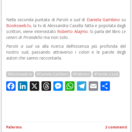
Nella seconda puntata di
Parole a sud
di
Daniela Gambino
su
Booksweb.tv
, la tv di Alessandra Casella fatta e popolata dagli
scrittori, viene intervistato
Roberto Alajmo
. Si parla del libro
Le
ceneri di Pirandello
ma non solo.
Parole a sud
va alla ricerca dell’essenza più profonda del
nostro sud, passando attraverso i colori e le parole degli
autori che sanno raccontarla.
#Booksweb.tv
#Daniela Gambino
#Palermo
#Parole a sud
Facebook
LinkedIn
X
Threads
Messenger
WhatsApp
Telegram
Email
Cond
Palermo
2 commenti