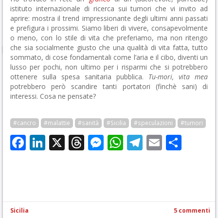
istituto internazionale di ricerca sui tumori che vi invito ad
aprire: mostra il trend impressionante degli ultimi anni passati
e prefigura i prossimi. Siamo liberi di vivere, consapevolmente
o meno, con lo stile di vita che preferiamo, ma non ritengo
che sia socialmente giusto che una qualità di vita fatta, tutto
sommato, di cose fondamentali come l’aria e il cibo, diventi un
lusso per pochi, non ultimo per i risparmi che si potrebbero
ottenere sulla spesa sanitaria pubblica.
Tu-mori, vita mea
potrebbero però scandire tanti portatori (finchè sani) di
interessi. Cosa ne pensate?
#cancro
#malattie
#sanità
#Sicilia
#speculazioni
#tumori
Facebook
LinkedIn
X
Threads
Messenger
WhatsApp
Telegram
Email
Cond
Sicilia
5 commenti