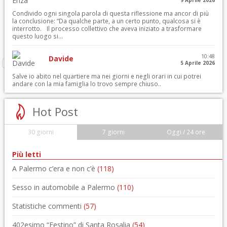
9 Aprile 2026
Condivido ogni singola parola di questa riflessione ma ancor di più
la conclusione: “Da qualche parte, a un certo punto, qualcosa si è
interrotto. Il processo collettivo che aveva iniziato a trasformare
questo luogo si...
10:48
Davide
5 Aprile 2026
Salve io abito nel quartiere ma nei giorni e negli orari in cui potrei
andare con la mia famiglia lo trovo sempre chiuso..
Hot Post
30 giorni
7 giorni
Oggi / 24 ore
Più letti
A Palermo c’era e non c’è
(118)
Sesso in automobile a Palermo
(110)
Statistiche commenti
(57)
402esimo “Festino” di Santa Rosalia
(54)