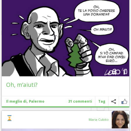
Oh, m’aiuti?
,
Il meglio di
Palermo
31 commenti
Tag
Maria Cubito