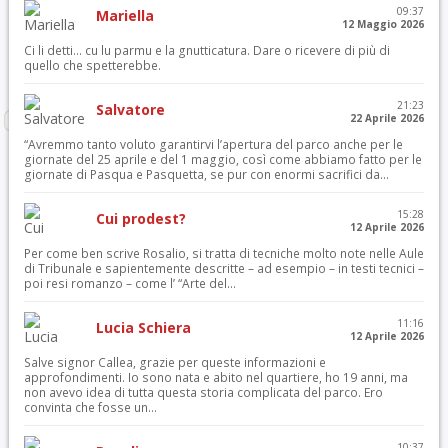
09:37
Mariella
12 Maggio 2026
Ci li detti… cu lu parmu e la gnutticatura. Dare o ricevere di più di
quello che spetterebbe.
21:23
Salvatore
22 Aprile 2026
“Avremmo tanto voluto garantirvi l’apertura del parco anche per le
giornate del 25 aprile e del 1 maggio, così come abbiamo fatto per le
giornate di Pasqua e Pasquetta, se pur con enormi sacrifici da...
15:28
Cui prodest?
12 Aprile 2026
Per come ben scrive Rosalio, si tratta di tecniche molto note nelle Aule
di Tribunale e sapientemente descritte – ad esempio – in testi tecnici –
poi resi romanzo – come l’ “Arte del...
11:16
Lucia Schiera
12 Aprile 2026
Salve signor Callea, grazie per queste informazioni e
approfondimenti. Io sono nata e abito nel quartiere, ho 19 anni, ma
non avevo idea di tutta questa storia complicata del parco. Ero
convinta che fosse un...
10:37