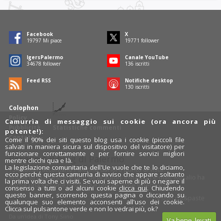
Facebook
X
19797
Mi piace
19771
follower
IgersPalermo
Canale YouTube
34678
follower
136
iscritti
Feed RSS
Notifiche desktop
130
iscritti
Colophon
Policy
Camurrìa di messaggio sui cookie (ora ancora più
Pubblicità
Statistiche commenti
potente!):
Contatti
Come il 90% dei siti questo blog usa i cookie (piccoli file
salvati in maniera sicura sul dispositivo del visitatore) per
funzionare correttamente e per fornire servizi migliori
Rosalio è il blog di Palermo
mentre clicchi qua e là.
La legislazione comunitaria dell'Ue vuole che te lo diciamo,
754 autori
raccontano Palermo dal loro punto di vista.
ecco perché questa camurrìa di avviso che appare soltanto
Anche tu puoi essere uno degli autori: inviaci un'
e-mail
. Rosalio ha
la prima volta che ci visiti. Se vuoi saperne di più o negare il
anche una sezione
fotoblog
e una sezione
videoblog
.
consenso a tutti o ad alcuni cookie
clicca qui
. Chiudendo
questo banner, scorrendo questa pagina o cliccando su
Design
cut&paste
qualunque suo elemento acconsenti all'uso dei cookie.
Clicca sul pulsantone verde e non lo vedrai più, ok?
Rosalio.it
Da un'idea di
Tony Siino
Va bene, levati