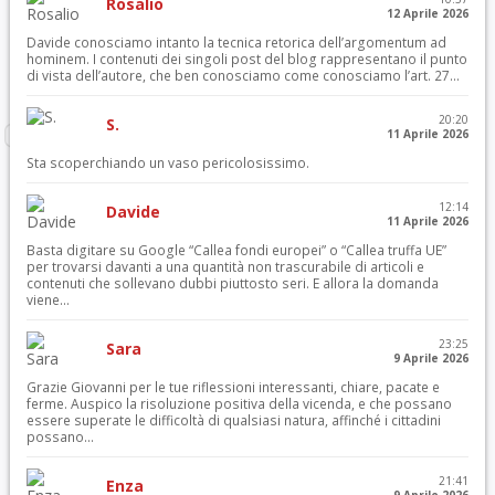
Rosalio
12 Aprile 2026
Davide conosciamo intanto la tecnica retorica dell’argomentum ad
hominem. I contenuti dei singoli post del blog rappresentano il punto
di vista dell’autore, che ben conosciamo come conosciamo l’art. 27...
20:20
S.
11 Aprile 2026
Sta scoperchiando un vaso pericolosissimo.
12:14
Davide
11 Aprile 2026
Basta digitare su Google “Callea fondi europei” o “Callea truffa UE”
per trovarsi davanti a una quantità non trascurabile di articoli e
contenuti che sollevano dubbi piuttosto seri. E allora la domanda
viene...
23:25
Sara
9 Aprile 2026
Grazie Giovanni per le tue riflessioni interessanti, chiare, pacate e
ferme. Auspico la risoluzione positiva della vicenda, e che possano
essere superate le difficoltà di qualsiasi natura, affinché i cittadini
possano...
21:41
Enza