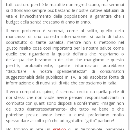
tutti costoro perché le malattie non regrediscano, ma semmai
si diffondano sempre più: bastano le nostre cattive abitudini di
vita e l’invecchiamento della popolazione a garantire che i
budget della sanità crescano di anno in anno.
Il vero problema è semmai, come al solito, quello della
mancanza di una corretta informazione: si parla di tutto,
soprattutto di tante banalità, mentre non si mettono nel
giusto risalto cose così importanti per la nostra salute come
quelle che riguardano la qualità dell’aria che respiriamo o
dell’acqua che beviamo o del cibo che mangiamo e questo
perché, probabilmente, queste informazioni potrebbero
“disturbare la nostra spensieratezza” di consumatori
suggestionabili dalla pubblicità in TV, la più ascoltata fonte di
informazione e di nuovi stili di vita che conosciamo in Italia.
Il vero complotto, quindi, è semmai ordito da quella parte di
noi stessi che non vuole avere pensieri responsabilizzanti in
combutta con quanti sono disposti a confermarci -magari non
del tutto disinteressatamente- che tutto va bene o che
potrebbe presto andar bene: a questi preferiamo molto
spesso dare ascolto più che ad ogni altro “grillo” parlante!
Ho trovato in rete un
grafico
di un (autorevole, parrebbe)