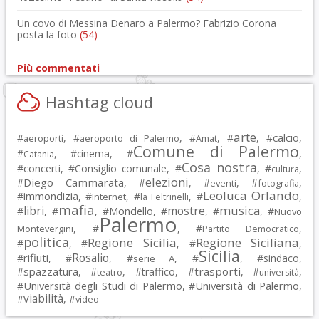
Un covo di Messina Denaro a Palermo? Fabrizio Corona
posta la foto
(54)
Più commentati
Hashtag cloud
arte
calcio
#
, #
, #
, #
, #
,
aeroporti
aeroporto di Palermo
Amat
Comune di Palermo
#
, #
cinema
, #
,
Catania
Cosa nostra
#
concerti
, #
Consiglio comunale
, #
, #
,
cultura
elezioni
Diego Cammarata
#
, #
, #
, #
,
eventi
fotografia
Leoluca Orlando
immondizia
#
, #
, #
, #
,
Internet
la Feltrinelli
mafia
musica
libri
mostre
#
, #
, #
Mondello
, #
, #
, #
Nuovo
Palermo
, #
, #
,
Montevergini
Partito Democratico
politica
Regione Sicilia
Regione Siciliana
#
, #
, #
,
Sicilia
Rosalio
rifiuti
#
, #
, #
, #
, #
sindaco
,
serie A
spazzatura
trasporti
#
, #
, #
traffico
, #
, #
,
teatro
università
Università degli Studi di Palermo
Università di Palermo
#
, #
,
viabilità
#
, #
video