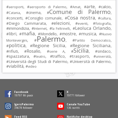
arte
calcio
#
, #
, #
, #
, #
,
aeroporti
aeroporto di Palermo
Amat
Comune di Palermo
#
, #
cinema
, #
,
Catania
Cosa nostra
#
concerti
, #
Consiglio comunale
, #
, #
,
cultura
elezioni
Diego Cammarata
#
, #
, #
, #
,
eventi
fotografia
Leoluca Orlando
immondizia
#
, #
, #
, #
,
Internet
la Feltrinelli
mafia
musica
libri
mostre
#
, #
, #
Mondello
, #
, #
, #
Nuovo
Palermo
, #
, #
,
Montevergini
Partito Democratico
politica
Regione Sicilia
Regione Siciliana
#
, #
, #
,
Sicilia
Rosalio
rifiuti
#
, #
, #
, #
, #
sindaco
,
serie A
spazzatura
trasporti
#
, #
, #
traffico
, #
, #
,
teatro
università
Università degli Studi di Palermo
Università di Palermo
#
, #
,
viabilità
#
, #
video
Facebook
X
19797
Mi piace
19771
follower
IgersPalermo
Canale YouTube
34678
follower
136
iscritti
Feed RSS
Notifiche desktop