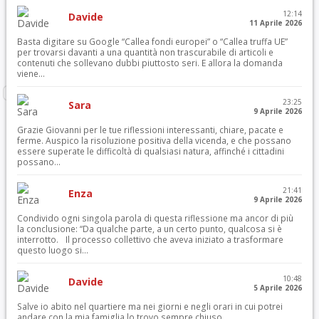
12:14
Davide
11 Aprile 2026
Basta digitare su Google “Callea fondi europei” o “Callea truffa UE”
per trovarsi davanti a una quantità non trascurabile di articoli e
contenuti che sollevano dubbi piuttosto seri. E allora la domanda
viene...
23:25
Sara
9 Aprile 2026
Grazie Giovanni per le tue riflessioni interessanti, chiare, pacate e
ferme. Auspico la risoluzione positiva della vicenda, e che possano
essere superate le difficoltà di qualsiasi natura, affinché i cittadini
possano...
21:41
Enza
9 Aprile 2026
Condivido ogni singola parola di questa riflessione ma ancor di più
la conclusione: “Da qualche parte, a un certo punto, qualcosa si è
interrotto. Il processo collettivo che aveva iniziato a trasformare
questo luogo si...
10:48
Davide
5 Aprile 2026
Salve io abito nel quartiere ma nei giorni e negli orari in cui potrei
andare con la mia famiglia lo trovo sempre chiuso..