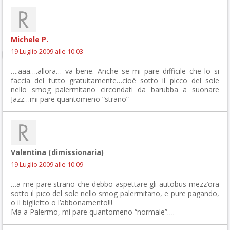
Michele P.
19 Luglio 2009 alle 10:03
….aaa….allora… va bene. Anche se mi pare difficile che lo si
faccia del tutto gratuitamente…cioè sotto il picco del sole
nello smog palermitano circondati da barubba a suonare
Jazz…mi pare quantomeno “strano”
Valentina (dimissionaria)
19 Luglio 2009 alle 10:09
…a me pare strano che debbo aspettare gli autobus mezz’ora
sotto il pico del sole nello smog palermitano, e pure pagando,
o il biglietto o l’abbonamento!!!
Ma a Palermo, mi pare quantomeno “normale”….