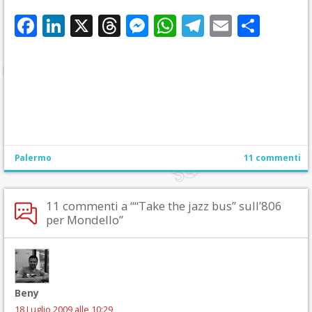
Facebook
LinkedIn
X
Threads
Messenger
WhatsApp
Telegram
Email
Cond
Palermo
11 commenti
11 commenti a ““Take the jazz bus” sull’806
per Mondello”
Beny
18 Luglio 2009 alle 10:29