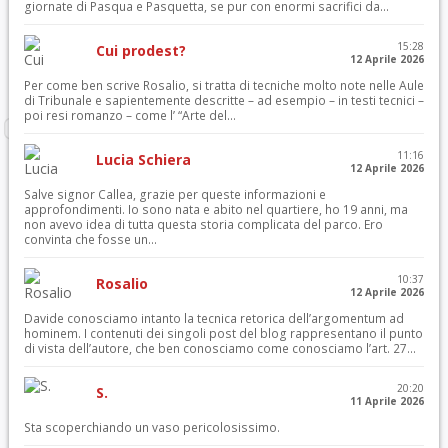
giornate di Pasqua e Pasquetta, se pur con enormi sacrifici da...
15:28
Cui prodest?
12 Aprile 2026
Per come ben scrive Rosalio, si tratta di tecniche molto note nelle Aule
di Tribunale e sapientemente descritte – ad esempio – in testi tecnici –
poi resi romanzo – come l’ “Arte del...
11:16
Lucia Schiera
12 Aprile 2026
Salve signor Callea, grazie per queste informazioni e
approfondimenti. Io sono nata e abito nel quartiere, ho 19 anni, ma
non avevo idea di tutta questa storia complicata del parco. Ero
convinta che fosse un...
10:37
Rosalio
12 Aprile 2026
Davide conosciamo intanto la tecnica retorica dell’argomentum ad
hominem. I contenuti dei singoli post del blog rappresentano il punto
di vista dell’autore, che ben conosciamo come conosciamo l’art. 27...
20:20
S.
11 Aprile 2026
Sta scoperchiando un vaso pericolosissimo.