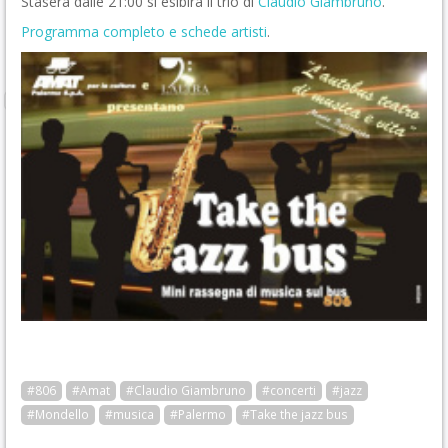
Stasera dalle 21:00 si esibirà il trio di
Claudio Giambruno
.
Programma completo e schede artisti
.
#806
#Amat
#Claudio Giambruno
#concerti
#jazz
#Mondello
#musica
#Palermo
#Take the jazz bus