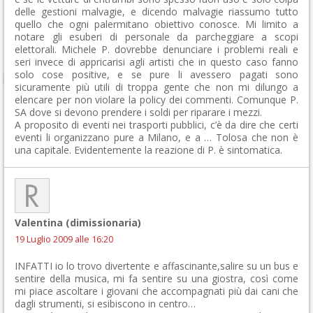
delle gestioni malvagie, e dicendo malvagie riassumo tutto
quello che ogni palermitano obiettivo conosce. Mi limito a
notare gli esuberi di personale da parcheggiare a scopi
elettorali. Michele P. dovrebbe denunciare i problemi reali e
seri invece di appricarisi agli artisti che in questo caso fanno
solo cose positive, e se pure li avessero pagati sono
sicuramente più utili di troppa gente che non mi dilungo a
elencare per non violare la policy dei commenti. Comunque P.
SA dove si devono prendere i soldi per riparare i mezzi.
A proposito di eventi nei trasporti pubblici, c’è da dire che certi
eventi li organizzano pure a Milano, e a … Tolosa che non è
una capitale. Evidentemente la reazione di P. è sintomatica.
Valentina (dimissionaria)
19 Luglio 2009 alle 16:20
INFATTI io lo trovo divertente e affascinante,salire su un bus e
sentire della musica, mi fa sentire su una giostra, così come
mi piace ascoltare i giovani che accompagnati più dai cani che
dagli strumenti, si esibiscono in centro…