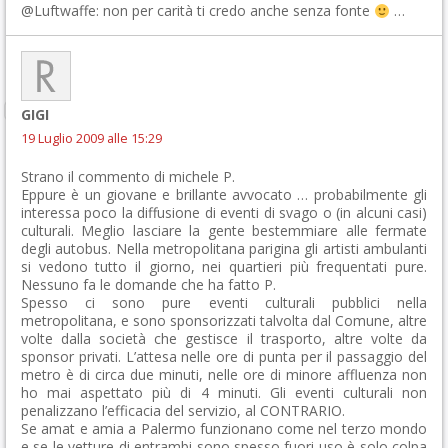
@Luftwaffe: non per carità ti credo anche senza fonte
…
GIGI
19 Luglio 2009 alle 15:29
Strano il commento di michele P.
Eppure è un giovane e brillante avvocato … probabilmente gli
interessa poco la diffusione di eventi di svago o (in alcuni casi)
culturali. Meglio lasciare la gente bestemmiare alle fermate
degli autobus. Nella metropolitana parigina gli artisti ambulanti
si vedono tutto il giorno, nei quartieri più frequentati pure.
Nessuno fa le domande che ha fatto P.
Spesso ci sono pure eventi culturali pubblici nella
metropolitana, e sono sponsorizzati talvolta dal Comune, altre
volte dalla società che gestisce il trasporto, altre volte da
sponsor privati. L’attesa nelle ore di punta per il passaggio del
metro è di circa due minuti, nelle ore di minore affluenza non
ho mai aspettato più di 4 minuti. Gli eventi culturali non
penalizzano l’efficacia del servizio, al CONTRARIO.
Se amat e amia a Palermo funzionano come nel terzo mondo
e se le vetture di entrambi sono spesso fuori uso è solo colpa