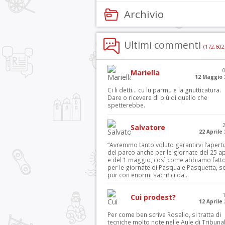
Archivio
Ultimi commenti
(172.602
Mariella
12 Maggio 
Ci li detti… cu lu parmu e la gnutticatura.
Dare o ricevere di più di quello che
spetterebbe.
Salvatore
22 Aprile
“Avremmo tanto voluto garantirvi l’apert
del parco anche per le giornate del 25 ap
e del 1 maggio, così come abbiamo fatt
per le giornate di Pasqua e Pasquetta, s
pur con enormi sacrifici da...
Cui prodest?
12 Aprile
Per come ben scrive Rosalio, si tratta di
tecniche molto note nelle Aule di Tribuna