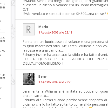
@Mario: Senna era meglio del grande, anzi grandissi
12:14
di essere un alieno al volante era un uomo meraviglioso
 2026
O/T
@Ale: venduto e sostituito con un SH300…ma chi sei?
i
Mario
..
1 Agosto 2009 alle 22:13
23:25
 2026
Senna era un fuoriclasse del volante e una persona s
migliori macchine:Lotus, Mc Laren, Williams e non volev
la rossa era una carriola….
pico
Schumy invece ha accettato la sfida e ha fatto diventa
he
STORIA! QUESTA E’ LA LEGGENDA DEL PIU? 
DELL’AUTOMOBILISMO !!
21:41
Beny
 2026
1 Agosto 2009 alle 22:20
e:
veramente la Williams si è limitata ad ucciderlo…qu
era un carretto…
e
Schumy alla Ferrari ci andò perchè venne ricoperto d
diciamo che lo ha fatto soltanto come sfida personale!