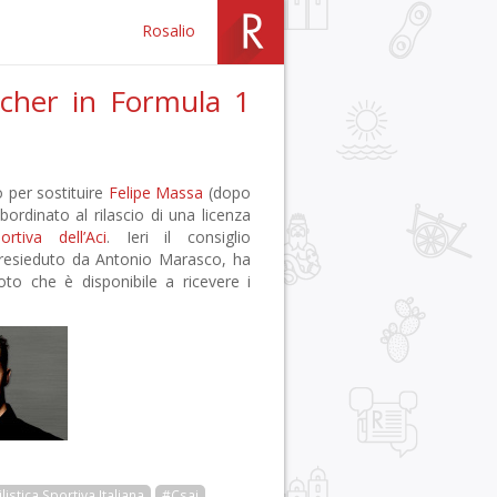
Rosalio
acher in Formula 1
o per sostituire
Felipe Massa
(dopo
subordinato al rilascio di una licenza
rtiva dell’Aci
. Ieri il consiglio
resieduto da Antonio Marasco, ha
oto che è disponibile a ricevere i
tica Sportiva Italiana
#Csai