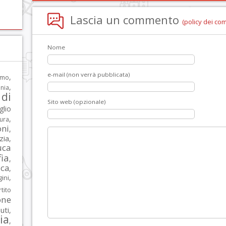
Lascia un commento
(policy dei co
Nome
e-mail (non verrà pubblicata)
,
rmo
,
nia
di
Sito web (opzionale)
glio
,
tura
oni
,
zia
,
uca
ia
,
ca
,
,
ni
tito
one
iuti
,
lia
,