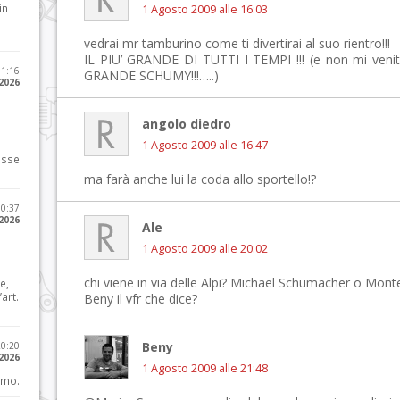
in
1 Agosto 2009 alle 16:03
vedrai mr tamburino come ti divertirai al suo rientro!!!
IL PIU’ GRANDE DI TUTTI I TEMPI !!! (e non mi venit
11:16
GRANDE SCHUMY!!!…..)
 2026
angolo diedro
1 Agosto 2009 alle 16:47
osse
ma farà anche lui la coda allo sportello!?
10:37
 2026
Ale
1 Agosto 2009 alle 20:02
chi viene in via delle Alpi? Michael Schumacher o Mo
e,
art.
Beny il vfr che dice?
Beny
20:20
 2026
1 Agosto 2009 alle 21:48
imo.