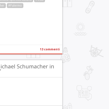
her
#Palermo
r
pp
gram
ail
Condividi
13 commenti
Michael Schumacher in
”