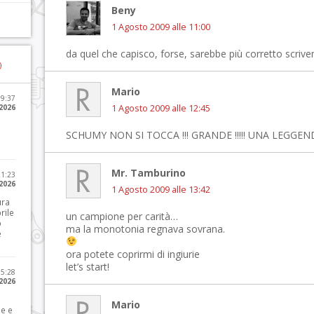
Beny
1 Agosto 2009 alle 11:00
da quel che capisco, forse, sarebbe più corretto scriv
)
Mario
09:37
2026
1 Agosto 2009 alle 12:45
SCHUMY NON SI TOCCA !!! GRANDE !!!!! UNA LEGGENDA
Mr. Tamburino
21:23
 2026
1 Agosto 2009 alle 13:42
ura
rile
un campione per carità…
o
ma la monotonia regnava sovrana.
e
ora potete coprirmi di ingiurie
let’s start!
15:28
 2026
Mario
le e