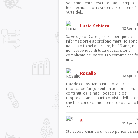
sapientemente descritte – ad esempio – 
testi tecnici – poi resi romanzo – come l’
“Arte del...
Lucia Schiera
12 Aprile
Salve signor Callea, grazie per queste
informazioni e approfondimenti. Io sono
nata e abito nel quartiere, ho 19 anni, ma
non avevo idea di tutta questa storia
complicata del parco. Ero convinta che f
un...
Rosalio
12 Aprile
Davide conosciamo intanto la tecnica
retorica dell’argomentum ad hominem. I
contenuti dei singoli post del blog
rappresentano il punto di vista dell’autor
che ben conosciamo come conosciamo l’
27...
S.
11 Aprile
Sta scoperchiando un vaso pericolosiss