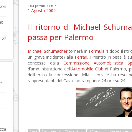
kson
3:04 |
lettura <1 min.
1 Agosto 2009
he
Il ritorno di Michael Schum
passa per Palermo
 gli
Michael Schumacher
tornerà in
Formula 1
dopo il ritir
un grave incidente) alla
Ferrari
. Il rientro in pista è 
concessa dalla
Commissione Automobilistica Spo
d’amministrazione dell’
Automobile Club
di Palermo, p
deliberato la concessione della licenza e ha reso n
rappresentanti del Cavallino rampante 24 ore su 24.
le
azza
#Aci
#Automobile Club d'Italia
#Commissione Automobilis