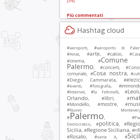
(54)
Più commentati
Hashtag cloud
#
, #
aeroporti
aeroporto di Pale
arte
calcio
#
, #
, #
, #
Amat
Cata
Comune 
#
cinema
, #
Palermo
, #
concerti
, #
Consi
Cosa nostra
comunale
, #
, #
cul
elezi
Diego Cammarata
#
, #
immondi
#
, #
, #
eventi
fotografia
Leol
#
, #
, #
Internet
la Feltrinelli
maf
Orlando
libri
, #
, #
musi
mostre
#
Mondello
, #
, #
#
Nuovo Montevergi
Palermo
#
, #
Par
politica
Regi
, #
, #
Democratico
Sicilia
Regione Siciliana
rif
, #
, #
Sici
Rosalio
#
, #
, #
serie A