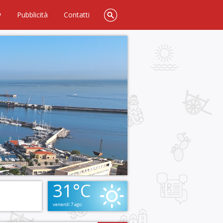
y
Pubblicità
Contatti
31°C
venerdì 7 ago