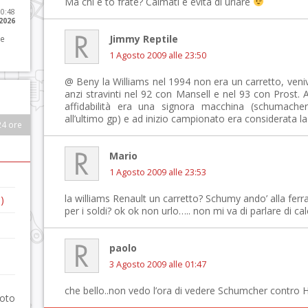
Ma chi è to frate? Calmati e evita di urlare
10:48
 2026
Jimmy Reptile
 e
1 Agosto 2009 alle 23:50
@ Beny la Williams nel 1994 non era un carretto, veniv
anzi stravinti nel 92 con Mansell e nel 93 con Prost.
affidabilità era una signora macchina (schumache
all’ultimo gp) e ad inizio campionato era considerata la
24 ore
Mario
1 Agosto 2009 alle 23:53
la williams Renault un carretto? Schumy ando’ alla ferra
)
per i soldi? ok ok non urlo….. non mi va di parlare di ca
paolo
3 Agosto 2009 alle 01:47
che bello..non vedo l’ora di vedere Schumcher contro 
foto