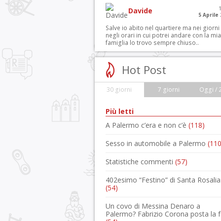
Davide
5 Aprile
Salve io abito nel quartiere ma nei giorni
negli orari in cui potrei andare con la mia
famiglia lo trovo sempre chiuso..
Hot Post
30 giorni
7 giorni
Oggi / 
Più letti
A Palermo c’era e non c’è
(118)
Sesso in automobile a Palermo
(110
Statistiche commenti
(57)
402esimo “Festino” di Santa Rosalia
(54)
Un covo di Messina Denaro a
Palermo? Fabrizio Corona posta la 