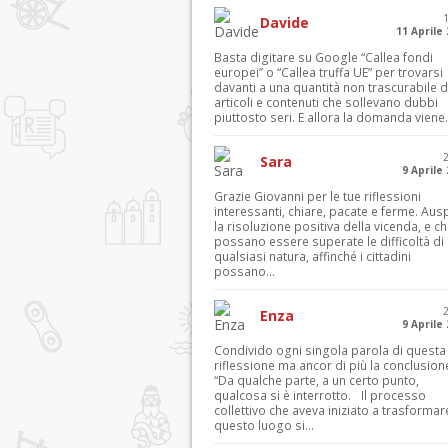
Davide
11 Aprile
Basta digitare su Google “Callea fondi
europei” o “Callea truffa UE” per trovarsi
davanti a una quantità non trascurabile d
articoli e contenuti che sollevano dubbi
piuttosto seri. E allora la domanda viene.
Sara
9 Aprile
Grazie Giovanni per le tue riflessioni
interessanti, chiare, pacate e ferme. Aus
la risoluzione positiva della vicenda, e c
possano essere superate le difficoltà di
qualsiasi natura, affinché i cittadini
possano...
Enza
9 Aprile
Condivido ogni singola parola di questa
riflessione ma ancor di più la conclusion
“Da qualche parte, a un certo punto,
qualcosa si è interrotto. Il processo
collettivo che aveva iniziato a trasformar
questo luogo si...