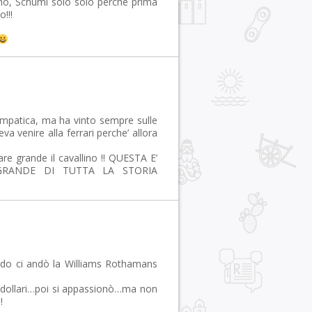
mo, Schumi solo solo perchè prima
!!!
impatica, ma ha vinto sempre sulle
a venire alla ferrari perche’ allora
re grande il cavallino !! QUESTA E’
GRANDE DI TUTTA LA STORIA
ando ci andò la Williams Rothamans
i dollari…poi si appassionò…ma non
!