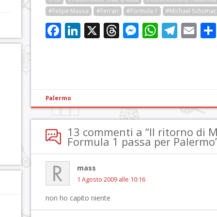
#Felipe Massa
#Ferrari
#Formula 1
#Michael Schumac
Facebook
LinkedIn
X
Threads
Messenge
WhatsA
Tele
Em
Palermo
13 commenti a “Il ritorno di 
Formula 1 passa per Palermo
mass
1 Agosto 2009 alle 10:16
non ho capito niente