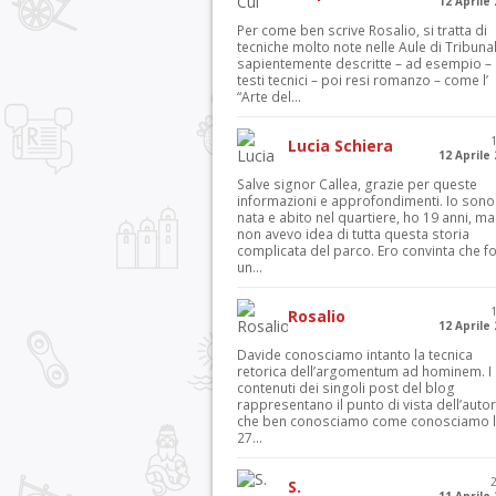
12 Aprile
Per come ben scrive Rosalio, si tratta di
tecniche molto note nelle Aule di Tribuna
sapientemente descritte – ad esempio – 
testi tecnici – poi resi romanzo – come l’
“Arte del...
Lucia Schiera
12 Aprile
Salve signor Callea, grazie per queste
informazioni e approfondimenti. Io sono
nata e abito nel quartiere, ho 19 anni, ma
non avevo idea di tutta questa storia
complicata del parco. Ero convinta che f
un...
Rosalio
12 Aprile
Davide conosciamo intanto la tecnica
retorica dell’argomentum ad hominem. I
contenuti dei singoli post del blog
rappresentano il punto di vista dell’autor
che ben conosciamo come conosciamo l’
27...
S.