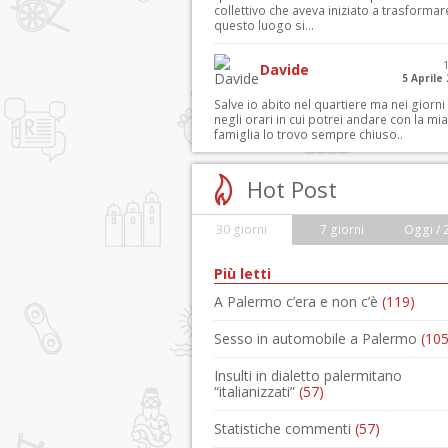
collettivo che aveva iniziato a trasformar
questo luogo si...
Davide
5 Aprile
Salve io abito nel quartiere ma nei giorni
negli orari in cui potrei andare con la mia
famiglia lo trovo sempre chiuso..
Hot Post
30 giorni
7 giorni
Oggi / 
Più letti
A Palermo c’era e non c’è
(119)
Sesso in automobile a Palermo
(105
Insulti in dialetto palermitano
“italianizzati”
(57)
Statistiche commenti
(57)