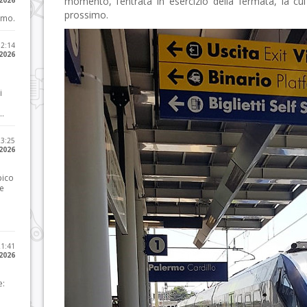
momento, l’entrata in esercizio della fermata, la cui
 2026
prossimo.
imo.
12:14
 2026
i
..
23:25
 2026
pico
he
21:41
 2026
e: