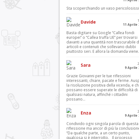
11 Aprile
Sta scoperchiando un vaso pericolosiss
Davide
11 Aprile
Basta digitare su Google “Callea fondi
europei” o “Callea truffa UE” per trovarsi
davanti a una quantità non trascurabile d
articoli e contenuti che sollevano dubbi
piuttosto seri. E allora la domanda viene.
Sara
9 Aprile
Grazie Giovanni per le tue riflessioni
interessanti, chiare, pacate e ferme. Aus
la risoluzione positiva della vicenda, e c
possano essere superate le difficoltà di
qualsiasi natura, affinché i cittadini
possano...
Enza
9 Aprile
Condivido ogni singola parola di questa
riflessione ma ancor di più la conclusion
“Da qualche parte, a un certo punto,
qualcosa si è interrotto. Il processo