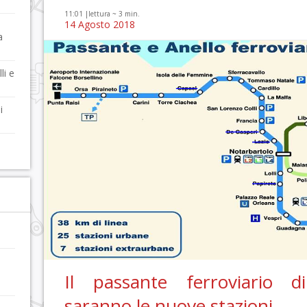
11:01 |
lettura ~
3
min.
14 Agosto 2018
a
li e
i
Il passante ferroviario 
saranno le nuove stazioni