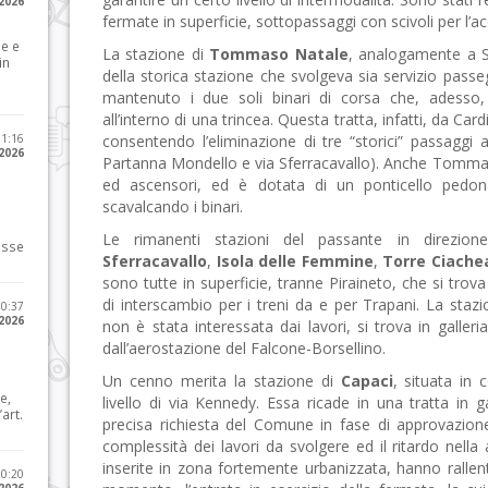
 2026
fermate in superficie, sottopassaggi con scivoli per l’acc
le e
La stazione di
Tommaso Natale
, analogamente a S
in
della storica stazione che svolgeva sia servizio pass
mantenuto i due soli binari di corsa che, adesso, 
all’interno di una trincea. Questa tratta, infatti, da Card
11:16
consentendo l’eliminazione di tre “storici” passaggi 
 2026
Partanna Mondello e via Sferracavallo). Anche Tommas
ed ascensori, ed è dotata di un ponticello pedon
scavalcando i binari.
Le rimanenti stazioni del passante in direzione
osse
Sferracavallo
,
Isola delle Femmine
,
Torre Ciache
sono tutte in superficie, tranne Piraineto, che si trova
di interscambio per i treni da e per Trapani. La staz
10:37
 2026
non è stata interessata dai lavori, si trova in galle
dall’aerostazione del Falcone-Borsellino.
Un cenno merita la stazione di
Capaci
, situata in 
e,
livello di via Kennedy. Essa ricade in una tratta in g
art.
precisa richiesta del Comune in fase di approvazion
complessità dei lavori da svolgere ed il ritardo nella 
inserite in zona fortemente urbanizzata, hanno rallent
20:20