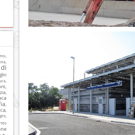
,
rmo
,
nia
di
glio
,
tura
oni
,
zia
,
uca
ia
,
ca
,
,
ni
tito
one