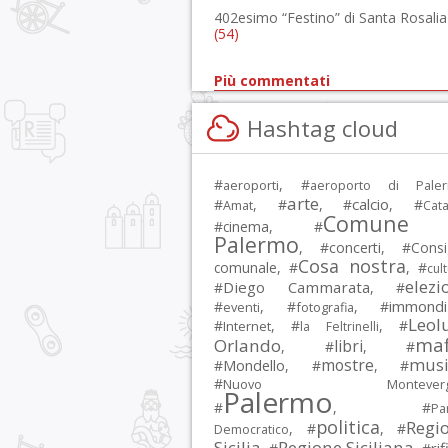
402esimo “Festino” di Santa Rosalia
(54)
Più commentati
Hashtag cloud
#
, #
aeroporti
aeroporto di Pale
arte
calcio
#
, #
, #
, #
Amat
Cata
Comune 
#
cinema
, #
Palermo
, #
concerti
, #
Consi
Cosa nostra
comunale
, #
, #
cul
elezi
Diego Cammarata
#
, #
immondi
#
, #
, #
eventi
fotografia
Leol
#
, #
, #
Internet
la Feltrinelli
maf
Orlando
libri
, #
, #
musi
mostre
#
Mondello
, #
, #
#
Nuovo Montevergi
Palermo
#
, #
Par
politica
Regi
, #
, #
Democratico
Sicilia
Regione Siciliana