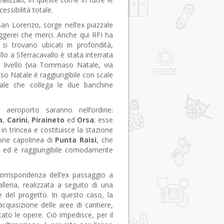
essibilità totale.
an Lorenzo, sorge nell’ex piazzale
eggerei che merci. Anche qui RFI ha
si trovano ubicati in profondità,
illo a Sferracavallo è stata interrata
a livello (via Tommaso Natale, via
o Natale è raggiungibile con scale
ale che collega le due banchine
 aeroporto saranno nell’ordine:
a
,
Carini
,
Piraineto
ed
Orsa
; esse
 in trincea e costituisce la stazione
ione capolinea di
Punta Raisi
, che
ria ed è raggiungibile comodamente
corrispondenza dell’ex passaggio a
alleria, realizzata a seguito di una
e del progetto. In questo caso, la
acquisizione delle aree di cantiere,
ato le opere. Ciò impedisce, per il