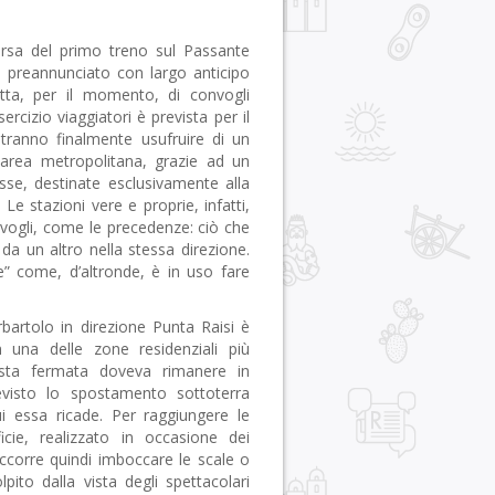
corsa del primo treno sul Passante
 preannunciato con largo anticipo
atta, per il momento, di convogli
sercizio viaggiatori è prevista per il
tranno finalmente usufruire di un
a area metropolitana, grazie ad un
esse, destinate esclusivamente alla
 Le stazioni vere e proprie, infatti,
vogli, come le precedenze: ciò che
a un altro nella stessa direzione.
e” come, d’altronde, è in uso fare
bartolo in direzione Punta Raisi è
 una delle zone residenziali più
uesta fermata doveva rimanere in
visto lo spostamento sottoterra
ui essa ricade. Per raggiungere le
cie, realizzato in occasione dei
ccorre quindi imboccare le scale o
olpito dalla vista degli spettacolari