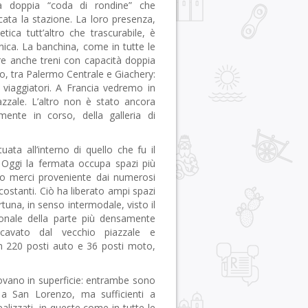
a doppia “coda di rondine” che
ocata la stazione. La loro presenza,
ica tutt’altro che trascurabile, è
nica. La banchina, come in tutte le
re anche treni con capacità doppia
io, tra Palermo Centrale e Giachery:
 viaggiatori. A Francia vedremo in
azzale. L’altro non è stato ancora
mente in corso, della galleria di
tuata all’interno di quello che fu il
. Oggi la fermata occupa spazi più
fico merci proveniente dai numerosi
rcostanti. Ciò ha liberato ampi spazi
tuna, in senso intermodale, visto il
rionale della parte più densamente
ricavato dal vecchio piazzale e
ben 220 posti auto e 36 posti moto,
trovano in superficie: entrambe sono
o a San Lorenzo, ma sufficienti a
ealizzati, in queste come in tutte le