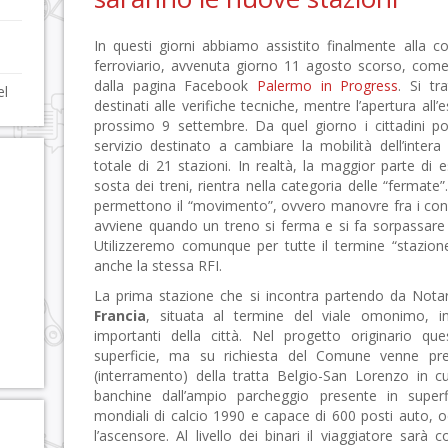
In questi giorni abbiamo assistito finalmente alla 
ferroviario, avvenuta giorno 11 agosto scorso, come
dalla pagina Facebook
Palermo in Progress
. Si tr
el
destinati alle verifiche tecniche, mentre l’apertura all’e
prossimo 9 settembre. Da quel giorno i cittadini po
servizio destinato a cambiare la mobilità dell’inter
totale di 21 stazioni. In realtà, la maggior parte di 
sosta dei treni, rientra nella categoria delle “fermate”.
permettono il “movimento”, ovvero manovre fra i con
avviene quando un treno si ferma e si fa sorpassare d
Utilizzeremo comunque per tutte il termine “stazion
anche la stessa RFI.
La prima stazione che si incontra partendo da Notar
Francia
, situata al termine del viale omonimo, in
importanti della città. Nel progetto originario q
superficie, ma su richiesta del Comune venne pre
(interramento) della tratta Belgio-San Lorenzo in c
banchine dall’ampio parcheggio presente in superfi
mondiali di calcio 1990 e capace di 600 posti auto, o
l’ascensore. Al livello dei binari il viaggiatore sarà c