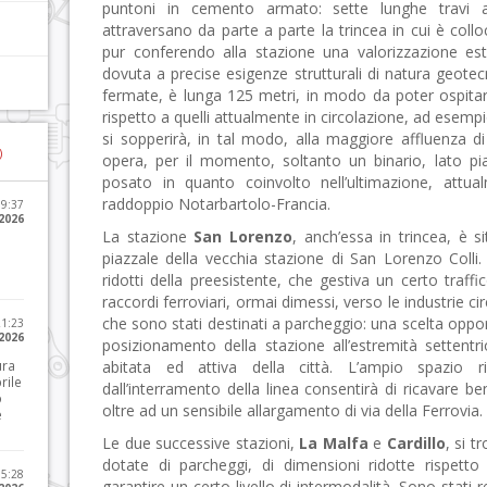
puntoni in cemento armato: sette lunghe travi 
attraversano da parte a parte la trincea in cui è coll
pur conferendo alla stazione una valorizzazione estet
dovuta a precise esigenze strutturali di natura geotec
fermate, è lunga 125 metri, in modo da poter ospita
rispetto a quelli attualmente in circolazione, ad esemp
si sopperirà, in tal modo, alla maggiore affluenza di
)
opera, per il momento, soltanto un binario, lato pi
posato in quanto coinvolto nell’ultimazione, attual
raddoppio Notarbartolo-Francia.
09:37
2026
La stazione
San Lorenzo
, anch’essa in trincea, è si
piazzale della vecchia stazione di San Lorenzo Colli
ridotti della preesistente, che gestiva un certo traf
raccordi ferroviari, ormai dimessi, verso le industrie ci
che sono stati destinati a parcheggio: una scelta oppor
21:23
 2026
posizionamento della stazione all’estremità settent
ura
abitata ed attiva della città. L’ampio spazio 
rile
dall’interramento della linea consentirà di ricavare 
o
oltre ad un sensibile allargamento di via della Ferrovia.
e
Le due successive stazioni,
La Malfa
e
Cardillo
, si 
dotate di parcheggi, di dimensioni ridotte rispett
15:28
garantire un certo livello di intermodalità. Sono stati r