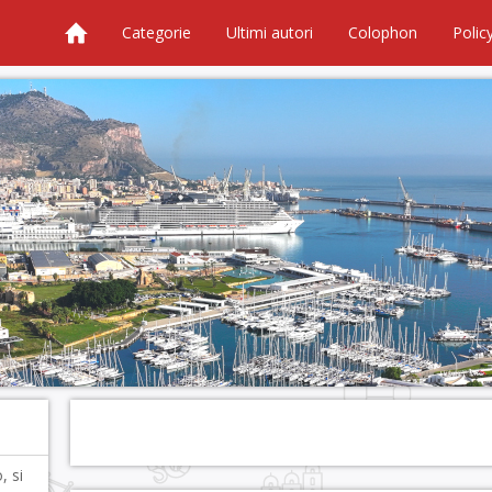
Categorie
Ultimi autori
Colophon
Polic
, si