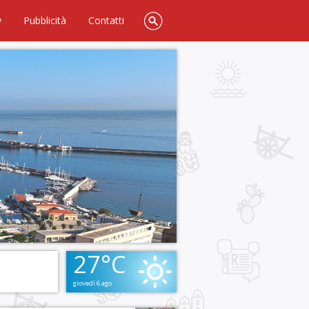
y
Pubblicità
Contatti
27°C
giovedì 6 ago