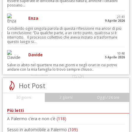
essere superate le difficoltà di qualsiasi natura, affinché i cittadini
possano...
21:41
Enza
9 Aprile 2026
Condivido ogni singola parola di questa riflessione ma ancor di più
la conclusione: “Da qualche parte, a un certo punto, qualcosa si è
interrotto. Il processo collettivo che aveva iniziato a trasformare
questo luogo si...
10:48
Davide
5 Aprile 2026
Salve io abito nel quartiere ma nei giorni e negli orari in cui potrei
andare con la mia famiglia lo trovo sempre chiuso..
Hot Post
30 giorni
7 giorni
Oggi / 24 ore
Più letti
A Palermo c’era e non c’è
(118)
Sesso in automobile a Palermo
(109)