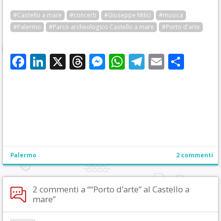
#Castello a mare
#concerti
#Giuseppe Milici
#musica
#Palermo
#Parco archeologico Castello a mare
#Porto d'arte
Facebook
LinkedIn
X
Threads
Messenger
WhatsApp
Telegram
Email
Cond
Palermo
2 commenti
2 commenti a ““Porto d’arte” al Castello a
mare”