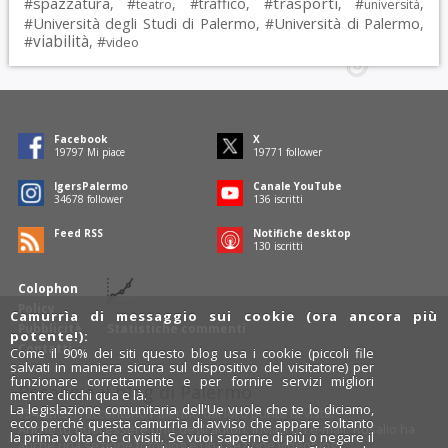
spazzatura
trasporti
#
, #
, #
traffico
, #
, #
,
teatro
università
Università degli Studi di Palermo
Università di Palermo
#
, #
,
viabilità
#
, #
video
Facebook
X
19797
Mi piace
19771
follower
IgersPalermo
Canale YouTube
34678
follower
136
iscritti
Feed RSS
Notifiche desktop
130
iscritti
Colophon
Policy
Camurrìa di messaggio sui cookie (ora ancora più
Pubblicità
Statistiche commenti
potente!):
Contatti
Come il 90% dei siti questo blog usa i cookie (piccoli file
salvati in maniera sicura sul dispositivo del visitatore) per
funzionare correttamente e per fornire servizi migliori
Rosalio è il blog di Palermo
mentre clicchi qua e là.
La legislazione comunitaria dell'Ue vuole che te lo diciamo,
754 autori
raccontano Palermo dal loro punto di vista.
ecco perché questa camurrìa di avviso che appare soltanto
Anche tu puoi essere uno degli autori: inviaci un'
e-mail
. Rosalio ha
la prima volta che ci visiti. Se vuoi saperne di più o negare il
anche una sezione
fotoblog
e una sezione
videoblog
.