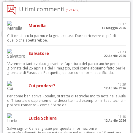
Ultimi commenti
(172.602)
09:37
Mariella
12 Maggio 2026
Ci li detti… cu lu parmu e la gnutticatura. Dare o ricevere di più di
quello che spetterebbe.
21:23
Salvatore
22 Aprile 2026
“Avremmo tanto voluto garantirvi l’apertura del parco anche per le
giornate del 25 aprile e del 1 maggio, così come abbiamo fatto per le
giornate di Pasqua e Pasquetta, se pur con enormi sacrifici da...
15:28
Cui prodest?
12 Aprile 2026
Per come ben scrive Rosalio, si tratta di tecniche molto note nelle Aule
di Tribunale e sapientemente descritte – ad esempio – in testi tecnici –
poi resi romanzo – come l’ “Arte del...
11:16
Lucia Schiera
12 Aprile 2026
Salve signor Callea, grazie per queste informazioni e
approfondimenti. Io sono nata e abito nel quartiere, ho 19 anni, ma