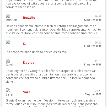
non avevo idea di tutta questa storia complicata del parco. Ero
convinta che fosse un...
10:37
Rosalio
12 Aprile 2026
Davide conosciamo intanto la tecnica retorica dell’argomentum ad
hominem. I contenuti dei singoli post del blog rappresentano il punto
di vista dell’autore, che ben conosciamo come conosciamo l’art. 27...
20:20
S.
11 Aprile 2026
Sta scoperchiando un vaso pericolosissimo.
12:14
Davide
11 Aprile 2026
Basta digitare su Google “Callea fondi europei” o “Callea truffa UE”
per trovarsi davanti a una quantità non trascurabile di articoli e
contenuti che sollevano dubbi piuttosto seri. E allora la domanda
viene...
23:25
Sara
9 Aprile 2026
Grazie Giovanni per le tue riflessioni interessanti, chiare, pacate e
ferme. Auspico la risoluzione positiva della vicenda, e che possano