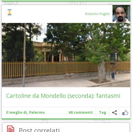
Roberto Puglisi
Cartoline da Mondello (seconda): fantasmi
,
Il meglio di
Palermo
68 commenti
Tag
Post correlati