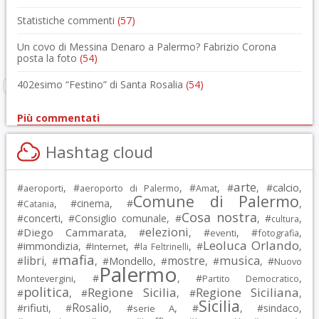
Statistiche commenti
(57)
Un covo di Messina Denaro a Palermo? Fabrizio Corona
posta la foto
(54)
402esimo “Festino” di Santa Rosalia
(54)
Più commentati
Hashtag cloud
arte
calcio
#
, #
, #
, #
, #
,
aeroporti
aeroporto di Palermo
Amat
Comune di Palermo
#
, #
cinema
, #
,
Catania
Cosa nostra
#
concerti
, #
Consiglio comunale
, #
, #
,
cultura
elezioni
Diego Cammarata
#
, #
, #
, #
,
eventi
fotografia
Leoluca Orlando
immondizia
#
, #
, #
, #
,
Internet
la Feltrinelli
mafia
musica
libri
mostre
#
, #
, #
Mondello
, #
, #
, #
Nuovo
Palermo
, #
, #
,
Montevergini
Partito Democratico
politica
Regione Sicilia
Regione Siciliana
#
, #
, #
,
Sicilia
Rosalio
rifiuti
#
, #
, #
, #
, #
sindaco
,
serie A