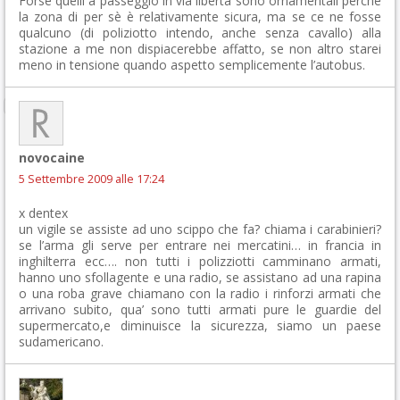
Forse quelli a passeggio in via libertà sono ornamentali perchè
la zona di per sè è relativamente sicura, ma se ce ne fosse
qualcuno (di poliziotto intendo, anche senza cavallo) alla
stazione a me non dispiacerebbe affatto, se non altro starei
meno in tensione quando aspetto semplicemente l’autobus.
novocaine
5 Settembre 2009 alle 17:24
x dentex
un vigile se assiste ad uno scippo che fa? chiama i carabinieri?
se l’arma gli serve per entrare nei mercatini… in francia in
inghilterra ecc…. non tutti i polizziotti camminano armati,
hanno uno sfollagente e una radio, se assistano ad una rapina
o una roba grave chiamano con la radio i rinforzi armati che
arrivano subito, qua’ sono tutti armati pure le guardie del
supermercato,e diminuisce la sicurezza, siamo un paese
sudamericano.