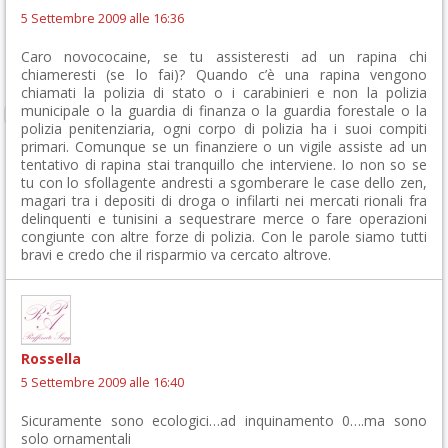
5 Settembre 2009 alle 16:36
Caro novococaine, se tu assisteresti ad un rapina chi
chiameresti (se lo fai)? Quando c’è una rapina vengono
chiamati la polizia di stato o i carabinieri e non la polizia
municipale o la guardia di finanza o la guardia forestale o la
polizia penitenziaria, ogni corpo di polizia ha i suoi compiti
primari. Comunque se un finanziere o un vigile assiste ad un
tentativo di rapina stai tranquillo che interviene. Io non so se
tu con lo sfollagente andresti a sgomberare le case dello zen,
magari tra i depositi di droga o infilarti nei mercati rionali fra
delinquenti e tunisini a sequestrare merce o fare operazioni
congiunte con altre forze di polizia. Con le parole siamo tutti
bravi e credo che il risparmio va cercato altrove.
Rossella
5 Settembre 2009 alle 16:40
Sicuramente sono ecologici…ad inquinamento 0….ma sono
solo ornamentali