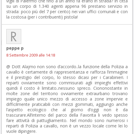
vigili di Palermo che fino a un anno fa erano in strada? In città
su un corpo di 1.340 agenti appena 96 prestano servizio in
strada: poco più del 7 per cento) nei vari uffici comunali e con
la costosa (per i contribuenti) pistola!
peppe p
8 Settembre 2009 alle 14:18
@ Dott Alajmo non sono d’accordo..la funzione della Polizia a
cavallo è certamente di rappresentanza e rafforza l’immagine
e il prestigio del corpo, lo stesso dicasi per i Carabinieri. I
reparti ovviamente sono commisurati agli impieghi effettivi
quindi il costo è limitato..nessuno spreco. Ciononostante in
molte zone del territorio ovviamente extraurbano trovano
impiego quale unico mezzo di accesso a zone impervie e
difficilmente praticabili con mezzi gommati, aggiungo anche
l’aspetto ecologico che al giorno d’oggi non è da
trascurare.All’interno del parco della Favorita li vedo spesso
fare attività di pattugliamento. Nel mondo sono numerosi i
reparti di Polizia a cavallo, non è un vezzo locale come lei lo
vuole dipingere.