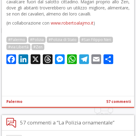
cavalcare fuori dal salotto cittadino. Magari proprio allo Zen,
dove gli abitanti troverebbero un utilizzo migliore, alimentare,
se non dei cavalieri, almeno dei loro cavalli.
(in collaborazione con
www.robertoalajmo.it
)
#Palermo
#Polizia
#Polizia di Stato
#San Filippo Neri
#via Libertà
#Zen
Facebook
LinkedIn
X
Threads
Messenger
WhatsApp
Telegram
Email
Cond
Palermo
57 commenti
57 commenti a “La Polizia ornamentale”