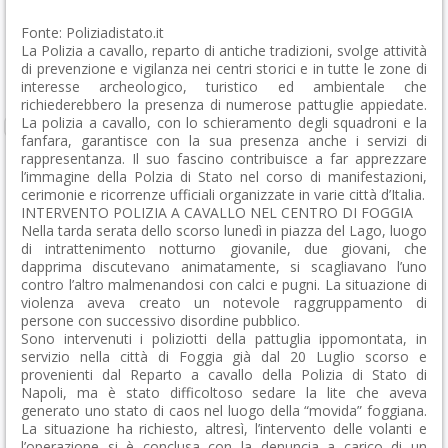
Fonte: Poliziadistato.it
La Polizia a cavallo, reparto di antiche tradizioni, svolge attività
di prevenzione e vigilanza nei centri storici e in tutte le zone di
interesse archeologico, turistico ed ambientale che
richiederebbero la presenza di numerose pattuglie appiedate.
La polizia a cavallo, con lo schieramento degli squadroni e la
fanfara, garantisce con la sua presenza anche i servizi di
rappresentanza. Il suo fascino contribuisce a far apprezzare
l’immagine della Polzia di Stato nel corso di manifestazioni,
cerimonie e ricorrenze ufficiali organizzate in varie città d’Italia.
INTERVENTO POLIZIA A CAVALLO NEL CENTRO DI FOGGIA
Nella tarda serata dello scorso lunedì in piazza del Lago, luogo
di intrattenimento notturno giovanile, due giovani, che
dapprima discutevano animatamente, si scagliavano l’uno
contro l’altro malmenandosi con calci e pugni. La situazione di
violenza aveva creato un notevole raggruppamento di
persone con successivo disordine pubblico.
Sono intervenuti i poliziotti della pattuglia ippomontata, in
servizio nella città di Foggia già dal 20 Luglio scorso e
provenienti dal Reparto a cavallo della Polizia di Stato di
Napoli, ma è stato difficoltoso sedare la lite che aveva
generato uno stato di caos nel luogo della “movida” foggiana.
La situazione ha richiesto, altresì, l’intervento delle volanti e
l’operazione si è conclusa con la denuncia a carico di un