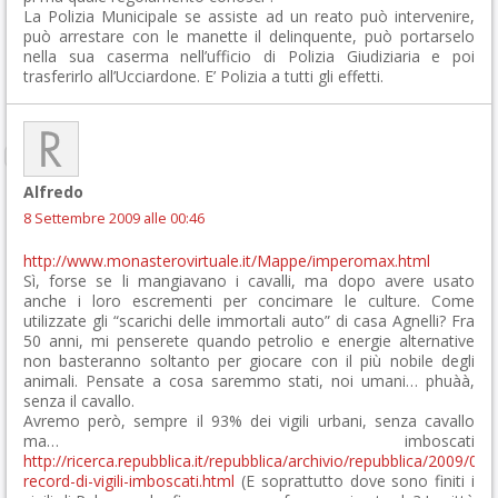
La Polizia Municipale se assiste ad un reato può intervenire,
può arrestare con le manette il delinquente, può portarselo
nella sua caserma nell’ufficio di Polizia Giudiziaria e poi
trasferirlo all’Ucciardone. E’ Polizia a tutti gli effetti.
Alfredo
8 Settembre 2009 alle 00:46
http://www.monasterovirtuale.it/Mappe/imperomax.html
Sì, forse se li mangiavano i cavalli, ma dopo avere usato
anche i loro escrementi per concimare le culture. Come
utilizzate gli “scarichi delle immortali auto” di casa Agnelli? Fra
50 anni, mi penserete quando petrolio e energie alternative
non basteranno soltanto per giocare con il più nobile degli
animali. Pensate a cosa saremmo stati, noi umani… phuàà,
senza il cavallo.
Avremo però, sempre il 93% dei vigili urbani, senza cavallo
ma… imboscati
http://ricerca.repubblica.it/repubblica/archivio/repubblica/2009/04
record-di-vigili-imboscati.html
(E soprattutto dove sono finiti i