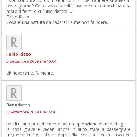
“Non sono d’accordo. E se incontri un bel cantiere stradale in
pieno giorno? Col cavallo lo salti, invece con la macchina o la
moto ti fermi o ci finisci dentro…..”
Fabio Rizzo
Cosa e’ una battuta da cabaret? a me non fa ridere…..
Fabio Rizzo
5 Settembre 2009 alle 15:04
ok novocaine, fa niente.
Benedetto
5 Settembre 2009 alle 15:36
bhe li usano probabilmente per un operazione di marketing…
la cosa grave e vederli anche in auto stare a passeggiare
fregandosene di auto in dopiia fila, centauri senza casco ed