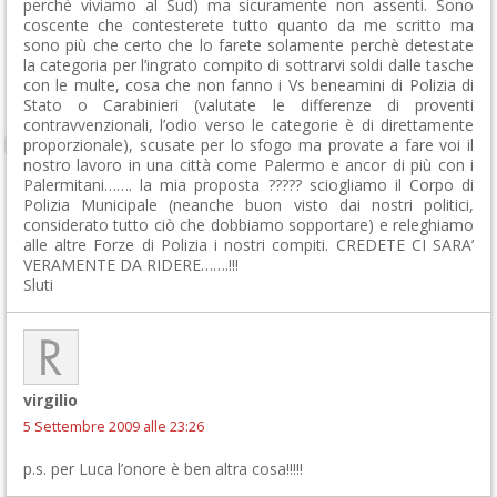
perchè viviamo al Sud) ma sicuramente non assenti. Sono
coscente che contesterete tutto quanto da me scritto ma
sono più che certo che lo farete solamente perchè detestate
la categoria per l’ingrato compito di sottrarvi soldi dalle tasche
con le multe, cosa che non fanno i Vs beneamini di Polizia di
Stato o Carabinieri (valutate le differenze di proventi
contravvenzionali, l’odio verso le categorie è di direttamente
proporzionale), scusate per lo sfogo ma provate a fare voi il
nostro lavoro in una città come Palermo e ancor di più con i
Palermitani……. la mia proposta ????? sciogliamo il Corpo di
Polizia Municipale (neanche buon visto dai nostri politici,
considerato tutto ciò che dobbiamo sopportare) e releghiamo
alle altre Forze di Polizia i nostri compiti. CREDETE CI SARA’
VERAMENTE DA RIDERE…….!!!
Sluti
virgilio
5 Settembre 2009 alle 23:26
p.s. per Luca l’onore è ben altra cosa!!!!!