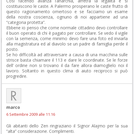
Così facendo avanza l’anarchia, arretra la legalità e si
costituiscono le caste. A Palermo prosperano le caste frutto di
questo ragionamento omertoso e se facciamo un esame
della nostra coscienza, ognuno di noi appartiene ad una
“categoria protetta”.
Ebbene io penso che come normale cittadino devo controllare
il buon operato di chi è pagato per controllare. Se vedo il vigile
con la semenza, come minimo devo fare una foto ed inviarla
alla magistratura ed al diavolo se un padre di famiglia perde il
posto.
Se ho difficoltà ad attraversare a causa di una macchina sulle
strisce basta chiamare il 113 e dare le coordinate. Se le forze
dell’ ordine non si trovano il da fare allora diamoglielo noi il
lavoro. Soltanto in questo clima di aiuto reciproco si può
progredire.
marco
6 Settembre 2009 alle 11:16
Gli abitanti dello Zen ringraziano il Signor Alajmo per la sua
“alta” considerazione. Complimenti.