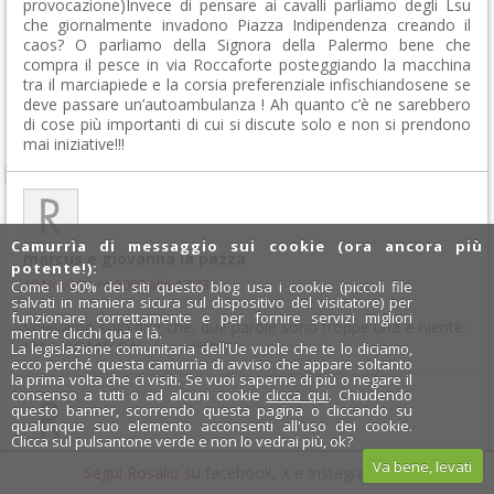
provocazione)Invece di pensare ai cavalli parliamo degli Lsu
che giornalmente invadono Piazza Indipendenza creando il
caos? O parliamo della Signora della Palermo bene che
compra il pesce in via Roccaforte posteggiando la macchina
tra il marciapiede e la corsia preferenziale infischiandosene se
deve passare un’autoambulanza ! Ah quanto c’è ne sarebbero
di cose più importanti di cui si discute solo e non si prendono
mai iniziative!!!
Camurrìa di messaggio sui cookie (ora ancora più
marcus e giovanna la pazza
potente!):
19 Novembre 2009 alle 17:23
Come il 90% dei siti questo blog usa i cookie (piccoli file
salvati in maniera sicura sul dispositivo del visitatore) per
funzionare correttamente e per fornire servizi migliori
Volevamo solo dire che, due parole sono troppe una è niente :
mentre clicchi qua e là.
MA… COM’E’ CA’………… !!!!!!!!!!!
La legislazione comunitaria dell'Ue vuole che te lo diciamo,
ecco perché questa camurrìa di avviso che appare soltanto
la prima volta che ci visiti. Se vuoi saperne di più o negare il
consenso a tutti o ad alcuni cookie
clicca qui
. Chiudendo
questo banner, scorrendo questa pagina o cliccando su
qualunque suo elemento acconsenti all'uso dei cookie.
Clicca sul pulsantone verde e non lo vedrai più, ok?
rinaldino
Va bene, levati
Segui Rosalio su
facebook
,
X
e
Instagram
x
19 Novembre 2009 alle 23:49