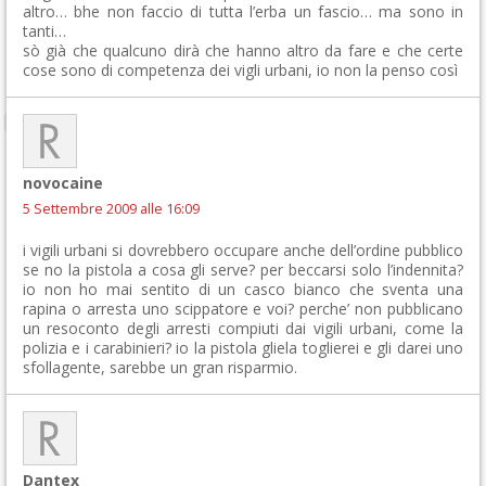
altro… bhe non faccio di tutta l’erba un fascio… ma sono in
tanti…
sò già che qualcuno dirà che hanno altro da fare e che certe
cose sono di competenza dei vigli urbani, io non la penso così
novocaine
5 Settembre 2009 alle 16:09
i vigili urbani si dovrebbero occupare anche dell’ordine pubblico
se no la pistola a cosa gli serve? per beccarsi solo l’indennita?
io non ho mai sentito di un casco bianco che sventa una
rapina o arresta uno scippatore e voi? perche’ non pubblicano
un resoconto degli arresti compiuti dai vigili urbani, come la
polizia e i carabinieri? io la pistola gliela toglierei e gli darei uno
sfollagente, sarebbe un gran risparmio.
Dantex