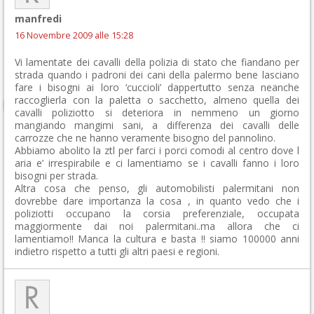
manfredi
16 Novembre 2009 alle 15:28
Vi lamentate dei cavalli della polizia di stato che fiandano per
strada quando i padroni dei cani della palermo bene lasciano
fare i bisogni ai loro ‘cuccioli’ dappertutto senza neanche
raccoglierla con la paletta o sacchetto, almeno quella dei
cavalli poliziotto si deteriora in nemmeno un giorno
mangiando mangimi sani, a differenza dei cavalli delle
carrozze che ne hanno veramente bisogno del pannolino.
Abbiamo abolito la ztl per farci i porci comodi al centro dove l
aria e’ irrespirabile e ci lamentiamo se i cavalli fanno i loro
bisogni per strada.
Altra cosa che penso, gli automobilisti palermitani non
dovrebbe dare importanza la cosa , in quanto vedo che i
poliziotti occupano la corsia preferenziale, occupata
maggiormente dai noi palermitani..ma allora che ci
lamentiamo!! Manca la cultura e basta !! siamo 100000 anni
indietro rispetto a tutti gli altri paesi e regioni.