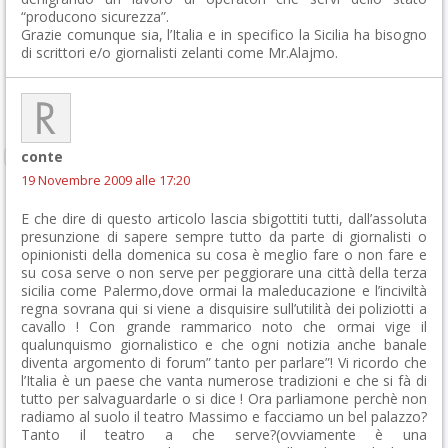
“producono sicurezza”.
Grazie comunque sia, l’Italia e in specifico la Sicilia ha bisogno
di scrittori e/o giornalisti zelanti come Mr.Alajmo.
conte
19 Novembre 2009 alle 17:20
E che dire di questo articolo lascia sbigottiti tutti, dall’assoluta
presunzione di sapere sempre tutto da parte di giornalisti o
opinionisti della domenica su cosa è meglio fare o non fare e
su cosa serve o non serve per peggiorare una città della terza
sicilia come Palermo,dove ormai la maleducazione e l’inciviltà
regna sovrana qui si viene a disquisire sull’utilità dei poliziotti a
cavallo ! Con grande rammarico noto che ormai vige il
qualunquismo giornalistico e che ogni notizia anche banale
diventa argomento di forum” tanto per parlare”! Vi ricordo che
l’Italia è un paese che vanta numerose tradizioni e che si fà di
tutto per salvaguardarle o si dice ! Ora parliamone perchè non
radiamo al suolo il teatro Massimo e facciamo un bel palazzo?
Tanto il teatro a che serve?(ovviamente è una