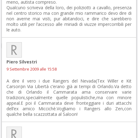
meno, autista compreso.
Qualcuno scriveva della loro, dei poliziotti a cavallo, presenza
nel centro storico ma con grande mio rammarico devo dire di
non averne mai visti, pur abitandoci, e dire che sarebbero
molto utili per l’accesso alle miriadi di viuzze impercorribili per
le auto.
Piero Silvestri
9 Settembre 2009 alle 15:58
A dire il vero i due Rangers del Nevada(Tex Willer e Kit
Carson)in Via Libertà c’erano già ai tempi di Orlando.Va detto
che di Orlando il Cammarata ama conservare varie
tradizioni,specialmente quelle populistiche,ma con minore
appeal.E poi il Cammarata deve fronteggiare i duri attacchi
dell’ex amico Miccichè.Vogliamo i Rangers allo Zen,con
qualche bella scazzottata al Saloon!