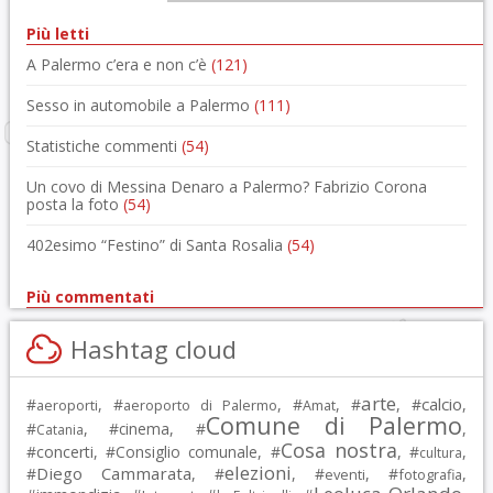
Più letti
A Palermo c’era e non c’è
(121)
Sesso in automobile a Palermo
(111)
Statistiche commenti
(54)
Un covo di Messina Denaro a Palermo? Fabrizio Corona
posta la foto
(54)
402esimo “Festino” di Santa Rosalia
(54)
Più commentati
Hashtag cloud
arte
calcio
#
, #
, #
, #
, #
,
aeroporti
aeroporto di Palermo
Amat
Comune di Palermo
#
, #
cinema
, #
,
Catania
Cosa nostra
#
concerti
, #
Consiglio comunale
, #
, #
,
cultura
elezioni
Diego Cammarata
#
, #
, #
, #
,
eventi
fotografia