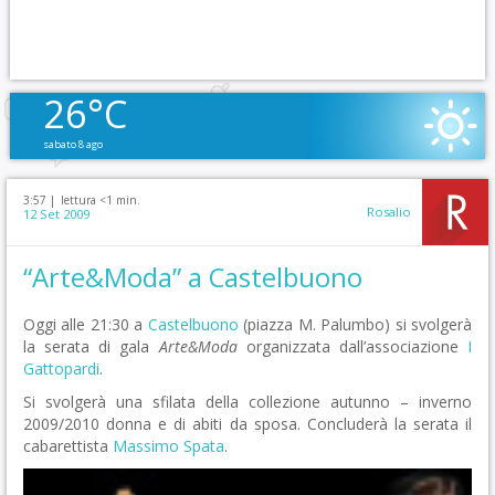
26°C
sabato 8 ago
3:57 |
lettura <1 min.
Rosalio
12 Set 2009
“Arte&Moda” a Castelbuono
Oggi alle 21:30 a
Castelbuono
(piazza M. Palumbo) si svolgerà
la serata di gala
Arte&Moda
organizzata dall’associazione
I
Gattopardi
.
Si svolgerà una sfilata della collezione autunno – inverno
2009/2010 donna e di abiti da sposa. Concluderà la serata il
cabarettista
Massimo Spata
.