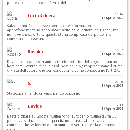
poi resi romanzo – come l’ “Arte del...
11:16
Lucia Schiera
12 Aprile 2026
Salve signor Callea, grazie per queste informazioni e
approfondimenti. Io sono nata e abito nel quartiere, ho 19 anni, ma
non avevo idea di tutta questa storia complicata del parco. Ero
convinta che fosse un...
10:37
Rosalio
12 Aprile 2026
Davide conosciamo intanto la tecnica retorica dell’argomentum ad
hominem. I contenuti dei singoli post del blog rappresentano il punto
di vista dell’autore, che ben conosciamo come conosciamo l’art. 27...
20:20
S.
11 Aprile 2026
Sta scoperchiando un vaso pericolosissimo.
12:14
Davide
11 Aprile 2026
Basta digitare su Google “Callea fondi europei” o “Callea truffa UE”
per trovarsi davanti a una quantità non trascurabile di articoli e
contenuti che sollevano dubbi piuttosto seri. E allora la domanda
viene...