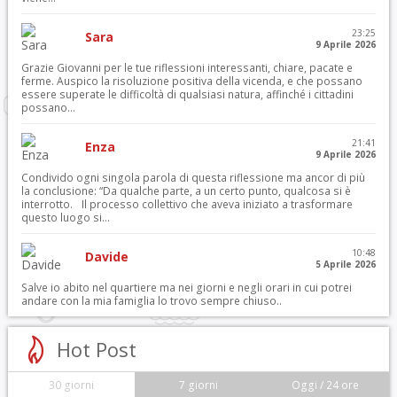
23:25
Sara
9 Aprile 2026
Grazie Giovanni per le tue riflessioni interessanti, chiare, pacate e
ferme. Auspico la risoluzione positiva della vicenda, e che possano
essere superate le difficoltà di qualsiasi natura, affinché i cittadini
possano...
21:41
Enza
9 Aprile 2026
Condivido ogni singola parola di questa riflessione ma ancor di più
la conclusione: “Da qualche parte, a un certo punto, qualcosa si è
interrotto. Il processo collettivo che aveva iniziato a trasformare
questo luogo si...
10:48
Davide
5 Aprile 2026
Salve io abito nel quartiere ma nei giorni e negli orari in cui potrei
andare con la mia famiglia lo trovo sempre chiuso..
Hot Post
30 giorni
7 giorni
Oggi / 24 ore