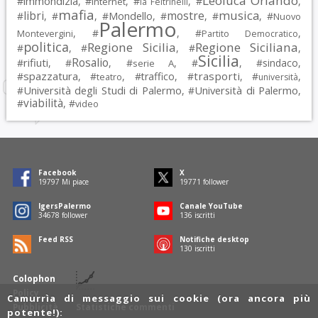
Leoluca Orlando
immondizia
#
, #
, #
, #
,
Internet
la Feltrinelli
mafia
musica
libri
mostre
#
, #
, #
Mondello
, #
, #
, #
Nuovo
Palermo
, #
, #
,
Montevergini
Partito Democratico
politica
Regione Sicilia
Regione Siciliana
#
, #
, #
,
Sicilia
Rosalio
rifiuti
#
, #
, #
, #
, #
sindaco
,
serie A
spazzatura
trasporti
#
, #
, #
traffico
, #
, #
,
teatro
università
Università degli Studi di Palermo
Università di Palermo
#
, #
,
viabilità
#
, #
video
Facebook
X
19797
Mi piace
19771
follower
IgersPalermo
Canale YouTube
34678
follower
136
iscritti
Feed RSS
Notifiche desktop
130
iscritti
Colophon
Policy
Camurrìa di messaggio sui cookie (ora ancora più
Pubblicità
Statistiche commenti
potente!):