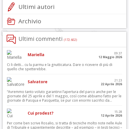
Ultimi autori
Archivio
Ultimi commenti
(172.602)
09:37
Mariella
12 Maggio 2026
Ci li detti… cu lu parmu e la gnutticatura. Dare o ricevere di più di
quello che spetterebbe.
21:23
Salvatore
22 Aprile 2026
“Avremmo tanto voluto garantirvi l’apertura del parco anche per le
giornate del 25 aprile e del 1 maggio, così come abbiamo fatto per le
giornate di Pasqua e Pasquetta, se pur con enormi sacrifici da...
15:28
Cui prodest?
12 Aprile 2026
Per come ben scrive Rosalio, si tratta di tecniche molto note nelle Aule
di Tribunale e sapientemente descritte – ad esempio – in testi tecnici –