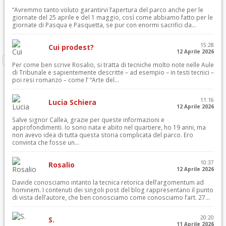
“Avremmo tanto voluto garantirvi l’apertura del parco anche per le
giornate del 25 aprile e del 1 maggio, così come abbiamo fatto per le
giornate di Pasqua e Pasquetta, se pur con enormi sacrifici da...
15:28
Cui prodest?
12 Aprile 2026
Per come ben scrive Rosalio, si tratta di tecniche molto note nelle Aule
di Tribunale e sapientemente descritte – ad esempio – in testi tecnici –
poi resi romanzo – come l’ “Arte del...
11:16
Lucia Schiera
12 Aprile 2026
Salve signor Callea, grazie per queste informazioni e
approfondimenti. Io sono nata e abito nel quartiere, ho 19 anni, ma
non avevo idea di tutta questa storia complicata del parco. Ero
convinta che fosse un...
10:37
Rosalio
12 Aprile 2026
Davide conosciamo intanto la tecnica retorica dell’argomentum ad
hominem. I contenuti dei singoli post del blog rappresentano il punto
di vista dell’autore, che ben conosciamo come conosciamo l’art. 27...
20:20
S.
11 Aprile 2026