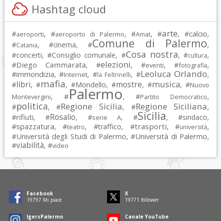
Hashtag cloud
arte
calcio
#
, #
, #
, #
, #
,
aeroporti
aeroporto di Palermo
Amat
Comune di Palermo
#
, #
cinema
, #
,
Catania
Cosa nostra
#
concerti
, #
Consiglio comunale
, #
, #
,
cultura
elezioni
Diego Cammarata
#
, #
, #
, #
,
eventi
fotografia
Leoluca Orlando
immondizia
#
, #
, #
, #
,
Internet
la Feltrinelli
mafia
musica
libri
mostre
#
, #
, #
Mondello
, #
, #
, #
Nuovo
Palermo
, #
, #
,
Montevergini
Partito Democratico
politica
Regione Sicilia
Regione Siciliana
#
, #
, #
,
Sicilia
Rosalio
rifiuti
#
, #
, #
, #
, #
sindaco
,
serie A
spazzatura
trasporti
#
, #
, #
traffico
, #
, #
,
teatro
università
Università degli Studi di Palermo
Università di Palermo
#
, #
,
viabilità
#
, #
video
Facebook
X
19797
Mi piace
19771
follower
IgersPalermo
Canale YouTube