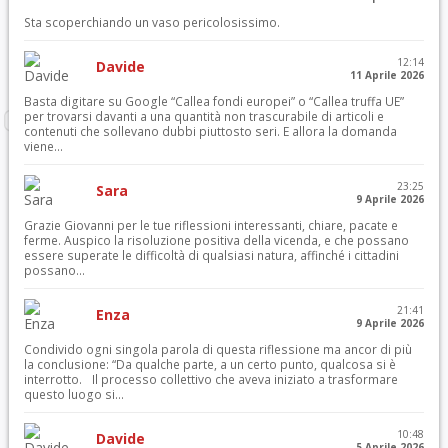
Sta scoperchiando un vaso pericolosissimo.
12:14
Davide
11 Aprile 2026
Basta digitare su Google “Callea fondi europei” o “Callea truffa UE”
per trovarsi davanti a una quantità non trascurabile di articoli e
contenuti che sollevano dubbi piuttosto seri. E allora la domanda
viene...
23:25
Sara
9 Aprile 2026
Grazie Giovanni per le tue riflessioni interessanti, chiare, pacate e
ferme. Auspico la risoluzione positiva della vicenda, e che possano
essere superate le difficoltà di qualsiasi natura, affinché i cittadini
possano...
21:41
Enza
9 Aprile 2026
Condivido ogni singola parola di questa riflessione ma ancor di più
la conclusione: “Da qualche parte, a un certo punto, qualcosa si è
interrotto. Il processo collettivo che aveva iniziato a trasformare
questo luogo si...
10:48
Davide
5 Aprile 2026