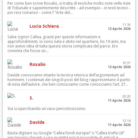
Per come ben scrive Rosalio, si tratta di tecniche molto note nelle Aule
di Tribunale e sapientemente descritte – ad esempio – in testi tecnici –
poi resi romanzo – come l’ “Arte del...
11:16
Lucia Schiera
12 Aprile 2026
Salve signor Callea, grazie per queste informazioni e
approfondimenti. Io sono nata e abito nel quartiere, ho 19 anni, ma
non avevo idea di tutta questa storia complicata del parco. Ero
convinta che fosse un...
10:37
Rosalio
12 Aprile 2026
Davide conosciamo intanto la tecnica retorica dell’argomentum ad
hominem. I contenuti dei singoli post del blog rappresentano il punto
di vista dell’autore, che ben conosciamo come conosciamo l’art. 27...
20:20
S.
11 Aprile 2026
Sta scoperchiando un vaso pericolosissimo.
12:14
Davide
11 Aprile 2026
Basta digitare su Google “Callea fondi europei” o “Callea truffa UE”
per trovarsi davanti a una quantità non trascurabile di articoli e