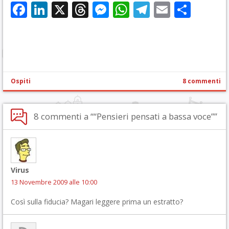
Facebook
LinkedIn
X
Threads
Messenger
WhatsApp
Telegram
Email
Cond
Ospiti
8 commenti
8 commenti a ““Pensieri pensati a bassa voce””
Virus
13 Novembre 2009 alle 10:00
Così sulla fiducia? Magari leggere prima un estratto?