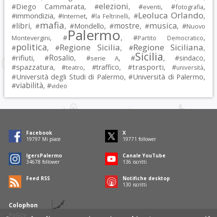
elezioni
Diego Cammarata
#
, #
, #
, #
,
eventi
fotografia
Leoluca Orlando
immondizia
#
, #
, #
, #
,
Internet
la Feltrinelli
mafia
musica
libri
mostre
#
, #
, #
Mondello
, #
, #
, #
Nuovo
Palermo
, #
, #
,
Montevergini
Partito Democratico
politica
Regione Sicilia
Regione Siciliana
#
, #
, #
,
Sicilia
Rosalio
rifiuti
#
, #
, #
, #
, #
sindaco
,
serie A
spazzatura
trasporti
#
, #
, #
traffico
, #
, #
,
teatro
università
Università degli Studi di Palermo
Università di Palermo
#
, #
,
viabilità
#
, #
video
Facebook
X
19797
Mi piace
19771
follower
IgersPalermo
Canale YouTube
34678
follower
136
iscritti
Feed RSS
Notifiche desktop
130
iscritti
Colophon
Policy