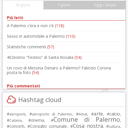
30 giorni
7 giorni
Oggi / 24 ore
Più letti
A Palermo c’era e non c’è
(118)
Sesso in automobile a Palermo
(110)
Statistiche commenti
(57)
402esimo “Festino” di Santa Rosalia
(54)
Un covo di Messina Denaro a Palermo? Fabrizio Corona
posta la foto
(54)
Più commentati
Hashtag cloud
arte
calcio
#
, #
, #
, #
, #
,
aeroporti
aeroporto di Palermo
Amat
Comune di Palermo
#
, #
cinema
, #
,
Catania
Cosa nostra
#
concerti
, #
Consiglio comunale
, #
, #
,
cultura