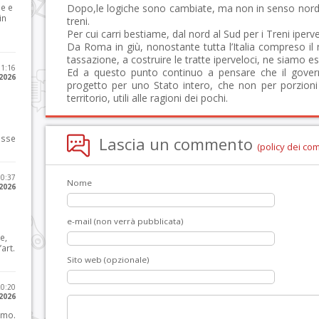
le e
Dopo,le logiche sono cambiate, ma non in senso nord-s
in
treni.
Per cui carri bestiame, dal nord al Sud per i Treni iperv
Da Roma in giù, nonostante tutta l’Italia compreso il 
tassazione, a costruire le tratte iperveloci, ne siamo es
11:16
Ed a questo punto continuo a pensare che il gover
 2026
progetto per uno Stato intero, che non per porzioni o
territorio, utili alle ragioni dei pochi.
osse
Lascia un commento
(policy dei co
10:37
Nome
 2026
e-mail (non verrà pubblicata)
e,
art.
Sito web (opzionale)
20:20
 2026
imo.