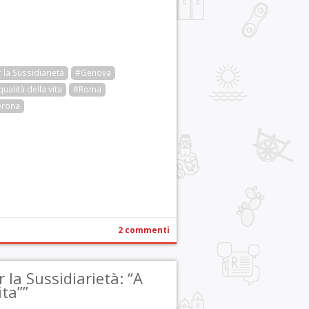
la Sussidiarietà
#Genova
ualità della vita
#Roma
erona
r
pp
gram
ail
Condividi
2 commenti
la Sussidiarietà: “A
ta””