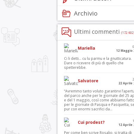
Archivio
Ultimi commenti
(172.602
Mariella
12 Maggio 
Ci li detti… cu lu parmu e la gnutticatura.
Dare o ricevere di più di quello che
spetterebbe.
Salvatore
22 Aprile
“Avremmo tanto voluto garantirvi l’apert
del parco anche per le giornate del 25 ap
e del 1 maggio, così come abbiamo fatt
per le giornate di Pasqua e Pasquetta, s
pur con enormi sacrifici da...
Cui prodest?
12 Aprile
Per come ben scrive Rosalio, si tratta di