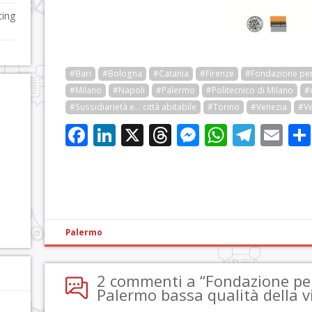
ting
#Bari
#Bologna
#Catania
#Firenze
#Fondazione per 
#Milano
#Napoli
#Palermo
#Politecnico di Milano
#q
#Sussidiarietà e... città abitabile
#Torino
#Venezia
#V
Facebook
LinkedIn
X
Threads
Messenge
WhatsA
Tele
Em
Palermo
2 commenti a “Fondazione per 
Palermo bassa qualità della vi