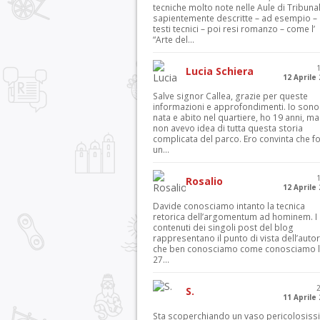
tecniche molto note nelle Aule di Tribuna
sapientemente descritte – ad esempio – 
testi tecnici – poi resi romanzo – come l’
“Arte del...
Lucia Schiera
12 Aprile
Salve signor Callea, grazie per queste
informazioni e approfondimenti. Io sono
nata e abito nel quartiere, ho 19 anni, ma
non avevo idea di tutta questa storia
complicata del parco. Ero convinta che f
un...
Rosalio
12 Aprile
Davide conosciamo intanto la tecnica
retorica dell’argomentum ad hominem. I
contenuti dei singoli post del blog
rappresentano il punto di vista dell’autor
che ben conosciamo come conosciamo l’
27...
S.
11 Aprile
Sta scoperchiando un vaso pericolosiss