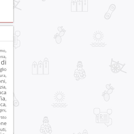
,
rmo
,
nia
di
glio
,
tura
oni
,
zia
,
uca
ia
,
ca
,
,
ni
tito
one
iuti
,