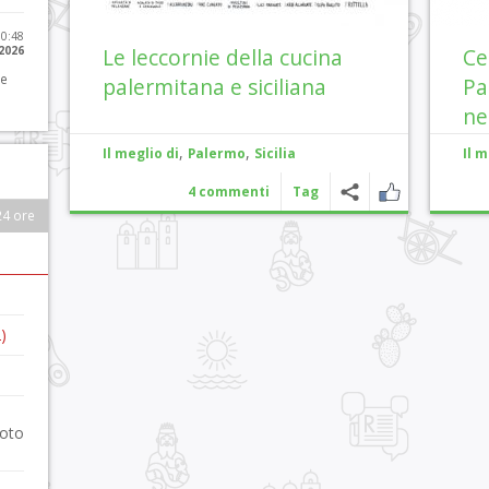
10:48
 2026
Le leccornie della cucina
Ce
 e
palermitana e siciliana
Pa
ne
,
,
Il meglio di
Palermo
Sicilia
Il m
4 commenti
Tag
24 ore
)
foto