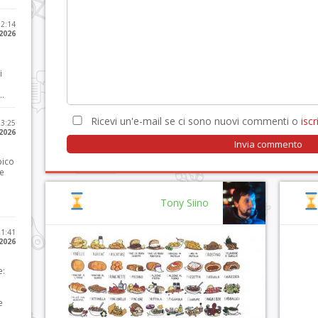
12:14
 2026
i
..
Ricevi un'e-mail se ci sono nuovi commenti o
iscri
23:25
 2026
pico
he
Tony Siino
21:41
 2026
e:
e