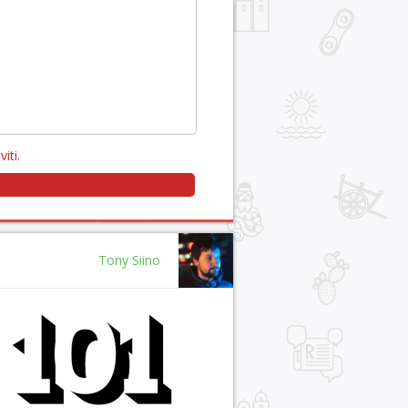
viti
.
Tony Siino