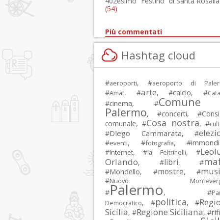
402esimo “Festino” di Santa Rosalia
(54)
Più commentati
Hashtag cloud
#
, #
aeroporti
aeroporto di Pale
arte
calcio
#
, #
, #
, #
Amat
Cata
Comune 
#
cinema
, #
Palermo
, #
concerti
, #
Consi
Cosa nostra
comunale
, #
, #
cul
elezi
Diego Cammarata
#
, #
immondi
#
, #
, #
eventi
fotografia
Leol
#
, #
, #
Internet
la Feltrinelli
maf
Orlando
libri
, #
, #
musi
mostre
#
Mondello
, #
, #
#
Nuovo Montevergi
Palermo
#
, #
Par
politica
Regi
, #
, #
Democratico
Sicilia
Regione Siciliana
rif
, #
, #