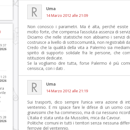
Uma
14 Marzo 2012 alle 21:09
Non conosco i parametri. Ma é alta, perché esiste u
molto forte, che compensa l’assoluta assenza di servizi
)
Diciamo che nelle statistiche non abbiamo i servizi d
costruisce a livello di sottocomunità, non registrabili dal
09:37
Credo che la qualità della vita a Palermo sia mediam
2026
spirito di supporto solidale fra le persone, che co
istituzioni dedicate.
Se la vogliamo dire tutta, forse Palermo é più comu
censisca, con i dati .
21:23
 2026
Uma
ura
14 Marzo 2012 alle 21:19
rile
o
e
Sui trasporti, dico sempre l’unica vera azione di in
ventennio. E mi spiace fare le difese di un uomo cond
gravissimi che ha commesso, ma di cui nessuno ricord
L’italia é stata unita da Mussolini, mica da Cavour.
15:28
 2026
Politiche comuni in tutti i territori senza nessuna diff
ferrovie del ventennio.