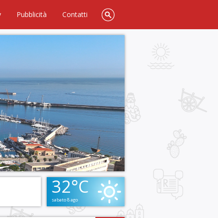
y
Pubblicità
Contatti
32°C
sabato 8 ago