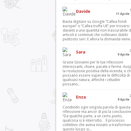
Davide
11 Aprile
Basta digitare su Google “Callea fondi
europei” o “Callea truffa UE” per trovarsi
davanti a una quantità non trascurabile d
articoli e contenuti che sollevano dubbi
piuttosto seri. E allora la domanda viene.
Sara
9 Aprile
Grazie Giovanni per le tue riflessioni
interessanti, chiare, pacate e ferme. Aus
la risoluzione positiva della vicenda, e c
possano essere superate le difficoltà di
qualsiasi natura, affinché i cittadini
possano...
Enza
9 Aprile
Condivido ogni singola parola di questa
riflessione ma ancor di più la conclusion
“Da qualche parte, a un certo punto,
qualcosa si è interrotto. Il processo
collettivo che aveva iniziato a trasformar
questo luogo si...