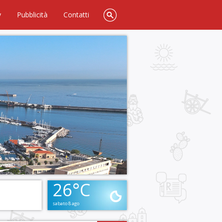
y
Pubblicità
Contatti
26°C
sabato 8 ago