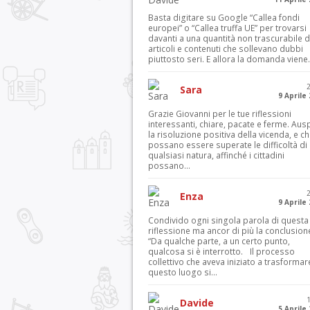
Basta digitare su Google “Callea fondi
europei” o “Callea truffa UE” per trovarsi
davanti a una quantità non trascurabile d
articoli e contenuti che sollevano dubbi
piuttosto seri. E allora la domanda viene.
Sara
9 Aprile
Grazie Giovanni per le tue riflessioni
interessanti, chiare, pacate e ferme. Aus
la risoluzione positiva della vicenda, e c
possano essere superate le difficoltà di
qualsiasi natura, affinché i cittadini
possano...
Enza
9 Aprile
Condivido ogni singola parola di questa
riflessione ma ancor di più la conclusion
“Da qualche parte, a un certo punto,
qualcosa si è interrotto. Il processo
collettivo che aveva iniziato a trasformar
questo luogo si...
Davide
5 Aprile