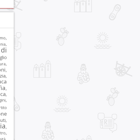
,
rmo
,
nia
di
glio
,
tura
oni
,
zia
,
uca
ia
,
ca
,
,
ni
tito
one
iuti
,
lia
,
,
tro
,
sità