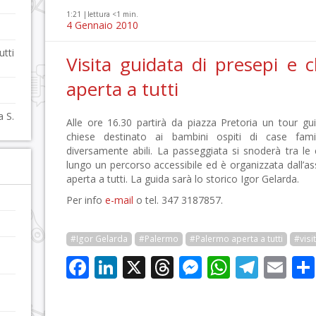
1:21 |
lettura <1 min.
4 Gennaio 2010
utti
Visita guidata di presepi e 
aperta a tutti
a S.
Alle ore 16.30 partirà da piazza Pretoria un tour gui
chiese destinato ai bambini ospiti di case famig
diversamente abili. La passeggiata si snoderà tra le c
lungo un percorso accessibile ed è organizzata dall’a
aperta a tutti. La guida sarà lo storico Igor Gelarda.
Per info
e-mail
o tel. 347 3187857.
#Igor Gelarda
#Palermo
#Palermo aperta a tutti
#visi
Facebook
LinkedIn
X
Threads
Messenge
WhatsA
Tele
Em