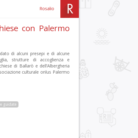
Rosalio
chiese con Palermo
dato di alcuni presepi e di alcune
lia, strutture di accoglienza e
hiese di Ballarò e dell’Albergheria
ssociazione culturale onlus Palermo
te guidate
r
pp
gram
ail
Condividi