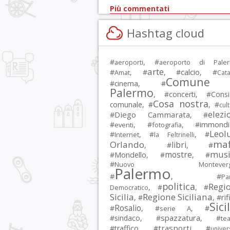
Più commentati
Hashtag cloud
#
, #
aeroporti
aeroporto di Pale
arte
calcio
#
, #
, #
, #
Amat
Cata
Comune 
#
cinema
, #
Palermo
, #
concerti
, #
Consi
Cosa nostra
comunale
, #
, #
cul
elezi
Diego Cammarata
#
, #
immondi
#
, #
, #
eventi
fotografia
Leol
#
, #
, #
Internet
la Feltrinelli
maf
Orlando
libri
, #
, #
musi
mostre
#
Mondello
, #
, #
#
Nuovo Montevergi
Palermo
#
, #
Par
politica
Regi
, #
, #
Democratico
Sicilia
Regione Siciliana
rif
, #
, #
Sici
Rosalio
#
, #
, #
serie A
spazzatura
#
sindaco
, #
, #
tea
trasporti
#
traffico
, #
, #
univer