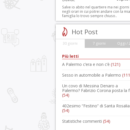
Salve io abito nel quartiere ma nei giorni
negli orari in cui potrei andare con la mia
famiglia lo trovo sempre chiuso..
Hot Post
30 giorni
7 giorni
Oggi / 
Più letti
A Palermo c’era e non c’è
(121)
Sesso in automobile a Palermo
(111
Un covo di Messina Denaro a
Palermo? Fabrizio Corona posta la 
(54)
402esimo “Festino” di Santa Rosalia
(54)
Statistiche commenti
(54)