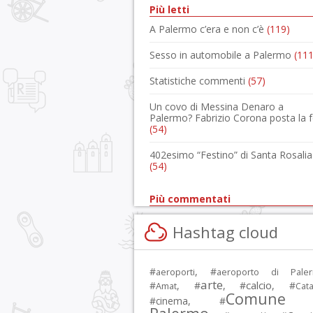
Più letti
A Palermo c’era e non c’è
(119)
Sesso in automobile a Palermo
(111
Statistiche commenti
(57)
Un covo di Messina Denaro a
Palermo? Fabrizio Corona posta la 
(54)
402esimo “Festino” di Santa Rosalia
(54)
Più commentati
Hashtag cloud
#
, #
aeroporti
aeroporto di Pale
arte
calcio
#
, #
, #
, #
Amat
Cata
Comune 
#
cinema
, #