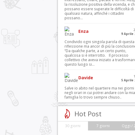
la risoluzione positiva della vicenda, e c
possano essere superate le difficoltà di
qualsiasi natura, affinché i cittadini
possano...
Enza
9 Aprile
Condivido ogni singola parola di questa
riflessione ma ancor di più la conclusion
“Da qualche parte, a un certo punto,
qualcosa si è interrotto. Il processo
collettivo che aveva iniziato a trasformar
questo luogo si...
Davide
5 Aprile
Salve io abito nel quartiere ma nei giorni
negli orari in cui potrei andare con la mia
famiglia lo trovo sempre chiuso..
Hot Post
30 giorni
7 giorni
Oggi / 