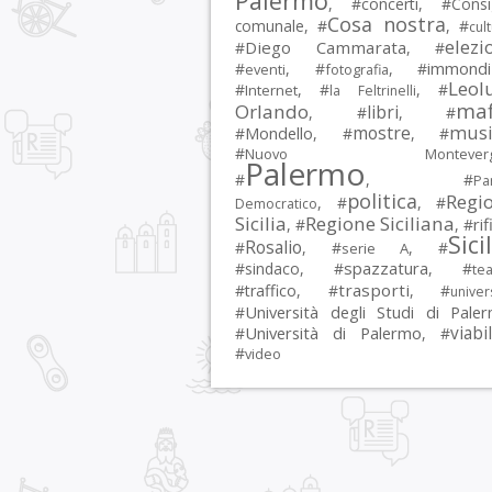
Palermo
, #
concerti
, #
Consi
Cosa nostra
comunale
, #
, #
cul
elezi
Diego Cammarata
#
, #
immondi
#
, #
, #
eventi
fotografia
Leol
#
, #
, #
Internet
la Feltrinelli
maf
Orlando
libri
, #
, #
musi
mostre
#
Mondello
, #
, #
#
Nuovo Montevergi
Palermo
#
, #
Par
politica
Regi
, #
, #
Democratico
Sicilia
Regione Siciliana
rif
, #
, #
Sici
Rosalio
#
, #
, #
serie A
spazzatura
#
sindaco
, #
, #
tea
trasporti
#
traffico
, #
, #
univer
Università degli Studi di Pale
#
Università di Palermo
viabil
#
, #
#
video