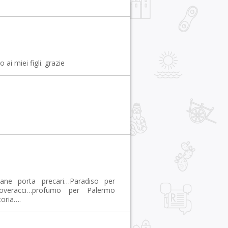
i miei figli. grazie
ane porta precari…Paradiso per
 poveracci…profumo per Palermo
toria….