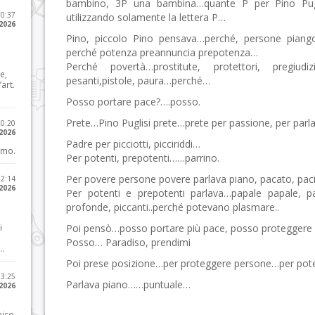
bambino, 3P una bambina…quante P per Pino Pugli
10:37
utilizzando solamente la lettera P…
 2026
Pino, piccolo Pino pensava…perché, persone pian
perché potenza preannuncia prepotenza…
Perché povertà…prostitute, protettori, pregiudiz
e,
pesanti,pistole, paura…perché…
art.
Posso portare pace?….posso.
Prete…Pino Puglisi prete…prete per passione, per parl
20:20
 2026
Padre per picciotti, picciriddi…
imo.
Per potenti, prepotenti……parrino.
Per povere persone povere parlava piano, pacato, pac
12:14
 2026
Per potenti e prepotenti parlava…papale papale, par
profonde, piccanti..perché potevano plasmare..
i
Poi pensò…posso portare più pace, posso proteggere 
Posso… Paradiso, prendimi
..
Poi prese posizione…per proteggere persone…per pot
23:25
Parlava piano……puntuale…
 2026
pico