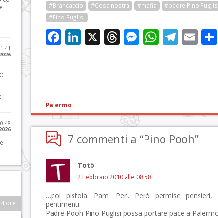
#Brancaccio
#Cosa nostra
#mafia
#padre Pino Puglis
he
#Pino Puglisi
Facebook
LinkedIn
X
Threads
Messenge
WhatsA
Tele
Em
21:41
 2026
e:
e
Palermo
10:48
 2026
7 commenti a “Pino Pooh”
 e
Totò
2 Febbraio 2010 alle 08:58
…poi pistola. Pam! Perì. Però permise pensieri, p
24 ore
pentimenti.
Padre Pooh Pino Puglisi possa portare pace a Palermo