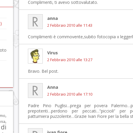
Complimenti, ti avevo sottovalutato.
anna
)
2 Febbraio 2010 alle 11:43
Complimenti è commovente,subito fotocopia x leggerlo a
foto
Virus
2 Febbraio 2010 alle 13:27
Bravo. Bel post.
Anna
2 Febbraio 2010 alle 17:10
Padre Pino Puglisi…prega per povera Palermo…p
prepotenti…perdono per peccati…”piccioli” per
,
rmo
pattumiera puzzolente…Grazie Ivan Fiore per la bella s
,
nia
di
ivan fiore