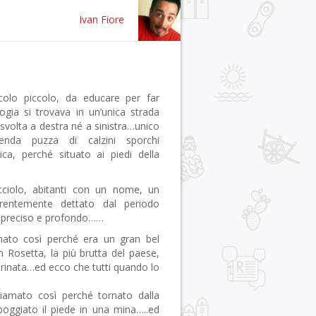
Ivan Fiore
colo piccolo, da educare per far
gia si trovava in un’unica strada
é svolta a destra né a sinistra…unico
enda puzza di calzini sporchi
ica, perché situato ai piedi della
ucciolo, abitanti con un nome, un
entemente dettato dal periodo
o preciso e profondo……
mato così perché era un gran bel
 Rosetta, la più brutta del paese,
rinata…ed ecco che tutti quando lo
iamato così perché tornato dalla
ggiato il piede in una mina…..ed