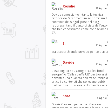
Rosalio
12 Aprile
Davide conosciamo intanto la tecnica
retorica dell’argomentum ad hominem. I
contenuti dei singoli post del blog
rappresentano il punto di vista dell’autor
che ben conosciamo come conosciamo l’
27...
S.
11 Aprile
Sta scoperchiando un vaso pericolosiss
Davide
11 Aprile
Basta digitare su Google “Callea fondi
europei” o “Callea truffa UE” per trovarsi
davanti a una quantità non trascurabile d
articoli e contenuti che sollevano dubbi
piuttosto seri. E allora la domanda viene.
Sara
9 Aprile
Grazie Giovanni per le tue riflessioni
interessanti, chiare, pacate e ferme. Aus