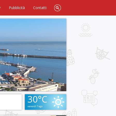
y
Pubblicità
Contatti
30°C
venerdì 7 ago