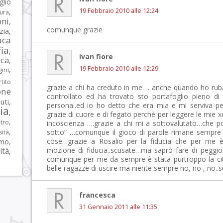
glio
19 Febbraio 2010 alle 12:24
,
tura
oni
,
comunque grazie
zia
,
uca
ia
,
ivan fiore
ca
,
19 Febbraio 2010 alle 12:29
,
ni
tito
grazie a chi ha creduto in me…. anche quando ho rubat
one
controllato ed ha trovato sto portafoglio pieno di 
iuti
,
persona..ed io ho detto che era mia e mi serviva pe
lia
,
grazie di cuore e di fegato perchè per leggere le mie xc
,
tro
incoscienza ….grazie a chi mi a sottovalutato…che po
,
sotto” …comunque il gioco di parole rimane sempre 
sità
rmo
cose…grazie a Rosalio per la fiducia che per me 
,
mozione di fiducia..scusate…ma saprò fare di peggi
ità
,
comunque per me da sempre è stata purtroppo la città
belle ragazze di uscire ma niente sempre no, no , no..s
francesca
31 Gennaio 2011 alle 11:35