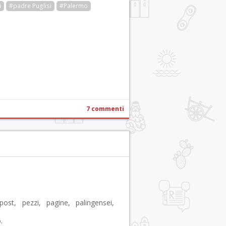
i
#padre Puglisi
#Palermo
r
pp
gram
ail
Condividi
7 commenti
ost, pezzi, pagine, palingensei,
.