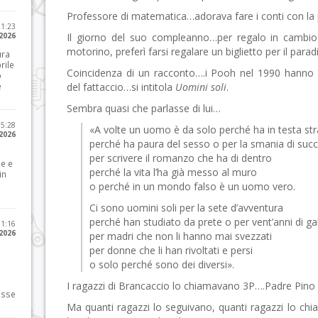
Professore di matematica…adorava fare i conti con la p
21:23
 2026
Il giorno del suo compleanno…per regalo in cambio d
motorino, preferì farsi regalare un biglietto per il parad
ura
rile
Coincidenza di un racconto….i Pooh nel 1990 hanno 
o
e
del fattaccio…si intitola
Uomini soli
.
Sembra quasi che parlasse di lui…
15:28
«A volte un uomo è da solo perché ha in testa stra
 2026
perché ha paura del sesso o per la smania di suc
per scrivere il romanzo che ha di dentro
le e
perché la vita l’ha già messo al muro
in
o perché in un mondo falso è un uomo vero.
Ci sono uomini soli per la sete d’avventura
perché han studiato da prete o per vent’anni di ga
11:16
 2026
per madri che non li hanno mai svezzati
per donne che li han rivoltati e persi
o solo perché sono dei diversi».
I ragazzi di Brancaccio lo chiamavano 3P….Padre Pino 
osse
Ma quanti ragazzi lo seguivano, quanti ragazzi lo c