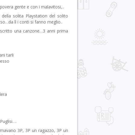
overa gente e con i malavitosi,..
ella solita Playstation del solito
iso…da lì i conti si fanno meglio..
scritto una canzone…3 anni prima
ni tarli
cesso
lera
Puglisi….
hiamavano 3P, 3P un ragazzo, 3P un