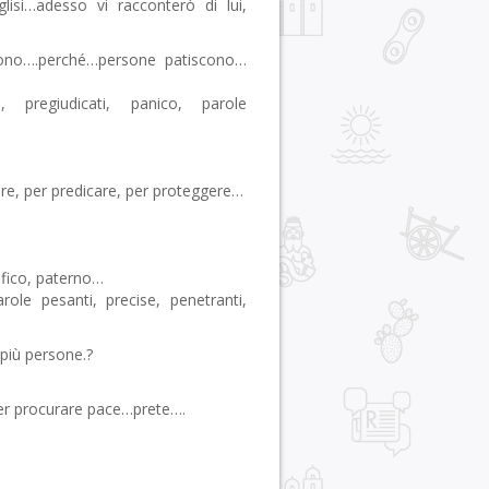
si…adesso vi racconterò di lui,
gono….perché…persone patiscono…
i, pregiudicati, panico, parole
are, per predicare, per proteggere…
ifico, paterno…
ole pesanti, precise, penetranti,
più persone.?
er procurare pace…prete….