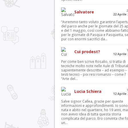
Salvatore
22 Aprile
“Avremmo tanto voluto garantirvi l’apert
del parco anche per le giornate del 25 ap
e del 1 maggio, così come abbiamo fatt
per le giornate di Pasqua e Pasquetta, s
pur con enormi sacrifici da...
Cui prodest?
12 Aprile
Per come ben scrive Rosalio, si tratta di
tecniche molto note nelle Aule di Tribuna
sapientemente descritte – ad esempio – 
testi tecnici – poi resi romanzo – come l’
“Arte del...
Lucia Schiera
12 Aprile
Salve signor Callea, grazie per queste
informazioni e approfondimenti. Io sono
nata e abito nel quartiere, ho 19 anni, ma
non avevo idea di tutta questa storia
complicata del parco. Ero convinta che f
un...