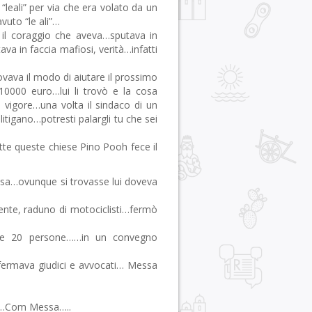
“leali” per via che era volato da un
vuto “le ali”…
r il coraggio che aveva…sputava in
va in faccia mafiosi, verità…infatti
vava il modo di aiutare il prossimo
10000 euro…lui li trovò e la cosa
 vigore…una volta il sindaco di un
tigano…potresti palargli tu che sei
utte queste chiese Pino Pooh fece il
ssa…ovunque si trovasse lui doveva
ente, raduno di motociclisti…fermò
ltre 20 persone……in un convegno
…fermava giudici e avvocati… Messa
ze…Com Messa…..