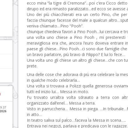
ecco mina “la tigre di Cremona”…poi c’era Cicco detto 
dirupo ed era rimasto paralizzato…ed ecco se avesse a
Uno dei più chiacchierati era un certo Pino, che pe
faccia chiunque facesse del male a qualcun altro…sputa
veniva chiamato…Pino “Pooh”.
chiunque chiedeva favori a Pino Pooh…lui cercava e tro
una volta uno chiese a Pino Pooh , mi presteresti 
meravigliosa era che, ancora l’euro doveva entrare in
paese gli chiese…Pino Pooh…ci sono due famiglie che li
un bravo parlatore, più bravo di Filippo? E lui lo fece…
Una volta uno gli chiese un altro gli chiese…che con t
prete.
Una delle cose che adorava di più era celebrare la me
in qualche modo celebrarla…
Una volta si trovava a Polizzi quella generosa ovviam
tutti ed inizio lui… Messa in moto.
)
Fu trovato un’altra volta sdraiato a terra con a
organizzato dall’enel… Messa a terra.
09:37
Visto in parruccheria… Messa in piega. …In tribunale
2026
in atto…
In teatro saliva sul palco…faceva la Messa in scena…..
Entrava nei negozi, parlava e predicava con le ragaz