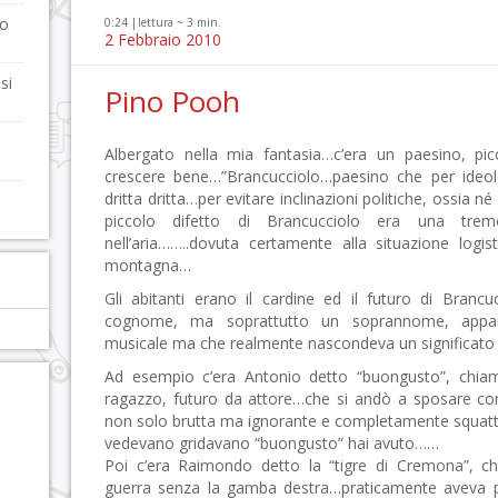
uo
0:24 |
lettura ~
3
min.
2 Febbraio 2010
si
Pino Pooh
Albergato nella mia fantasia…c’era un paesino, pic
crescere bene…”Brancucciolo…paesino che per ideolo
dritta dritta…per evitare inclinazioni politiche, ossia n
piccolo difetto di Brancucciolo era una trem
nell’aria……..dovuta certamente alla situazione logist
montagna…
Gli abitanti erano il cardine ed il futuro di Branc
cognome, ma soprattutto un soprannome, appar
musicale ma che realmente nascondeva un significat
Ad esempio c’era Antonio detto “buongusto”, chia
ragazzo, futuro da attore…che si andò a sposare con
non solo brutta ma ignorante e completamente squatt
vedevano gridavano “buongusto” hai avuto……
Poi c’era Raimondo detto la “tigre di Cremona”, ch
guerra senza la gamba destra…praticamente aveva po