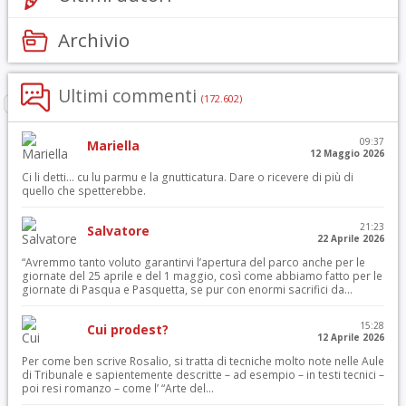
Archivio
Ultimi commenti
(172.602)
09:37
Mariella
12 Maggio 2026
Ci li detti… cu lu parmu e la gnutticatura. Dare o ricevere di più di
quello che spetterebbe.
21:23
Salvatore
22 Aprile 2026
“Avremmo tanto voluto garantirvi l’apertura del parco anche per le
giornate del 25 aprile e del 1 maggio, così come abbiamo fatto per le
giornate di Pasqua e Pasquetta, se pur con enormi sacrifici da...
15:28
Cui prodest?
12 Aprile 2026
Per come ben scrive Rosalio, si tratta di tecniche molto note nelle Aule
di Tribunale e sapientemente descritte – ad esempio – in testi tecnici –
poi resi romanzo – come l’ “Arte del...