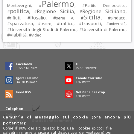
Palermo
, #
, #
,
Montevergini
Partito Democratico
politica
Regione Sicilia
Regione Siciliana
#
, #
, #
,
Sicilia
Rosalio
rifiuti
#
, #
, #
, #
, #
sindaco
,
serie A
spazzatura
trasporti
#
, #
, #
traffico
, #
, #
,
teatro
università
Università degli Studi di Palermo
Università di Palermo
#
, #
,
viabilità
#
, #
video
Facebook
X
19797
Mi piace
19771
follower
IgersPalermo
Canale YouTube
34678
follower
136
iscritti
Feed RSS
Notifiche desktop
130
iscritti
Colophon
Policy
Camurrìa di messaggio sui cookie (ora ancora più
Pubblicità
Statistiche commenti
potente!):
Contatti
Come il 90% dei siti questo blog usa i cookie (piccoli file
salvati in maniera sicura sul dispositivo del visitatore) per