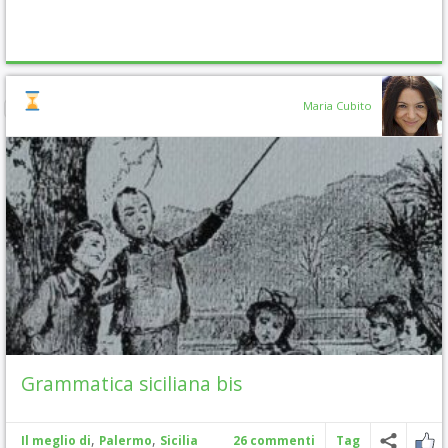
Maria Cubito
Grammatica siciliana bis
,
,
Il meglio di
Palermo
Sicilia
26 commenti
Tag