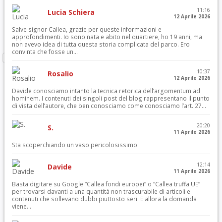
11:16
Lucia Schiera
12 Aprile 2026
Salve signor Callea, grazie per queste informazioni e
approfondimenti. Io sono nata e abito nel quartiere, ho 19 anni, ma
non avevo idea di tutta questa storia complicata del parco. Ero
convinta che fosse un...
10:37
Rosalio
12 Aprile 2026
Davide conosciamo intanto la tecnica retorica dell’argomentum ad
hominem. I contenuti dei singoli post del blog rappresentano il punto
di vista dell’autore, che ben conosciamo come conosciamo l’art. 27...
20:20
S.
11 Aprile 2026
Sta scoperchiando un vaso pericolosissimo.
12:14
Davide
11 Aprile 2026
Basta digitare su Google “Callea fondi europei” o “Callea truffa UE”
per trovarsi davanti a una quantità non trascurabile di articoli e
contenuti che sollevano dubbi piuttosto seri. E allora la domanda
viene...