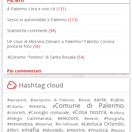
Più letti
A Palermo c’era e non c’è
(131)
Sesso in automobile a Palermo
(113)
Statistiche commenti
(58)
Un covo di Messina Denaro a Palermo? Fabrizio Corona
posta la foto
(56)
402esimo “Festino” di Santa Rosalia
(54)
Più commentati
Hashtag cloud
arte
calcio
#
, #
, #
, #
, #
,
aeroporti
aeroporto di Palermo
Amat
Comune di Palermo
#
, #
cinema
, #
,
Catania
Cosa nostra
#
concerti
, #
Consiglio comunale
, #
, #
,
cultura
elezioni
Diego Cammarata
#
, #
, #
, #
,
eventi
fotografia
Leoluca Orlando
immondizia
#
, #
, #
, #
,
Internet
la Feltrinelli
mafia
musica
libri
mostre
#
, #
, #
Mondello
, #
, #
, #
Nuovo