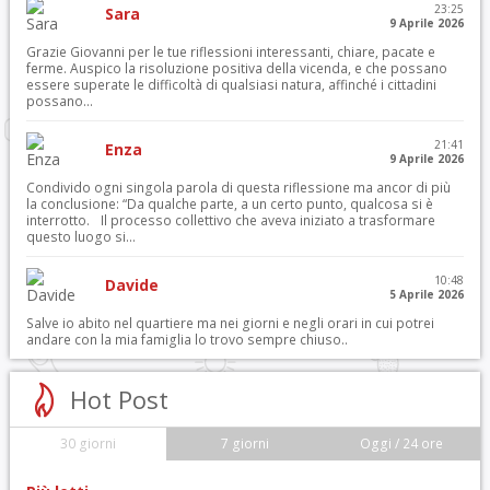
23:25
Sara
9 Aprile 2026
Grazie Giovanni per le tue riflessioni interessanti, chiare, pacate e
ferme. Auspico la risoluzione positiva della vicenda, e che possano
essere superate le difficoltà di qualsiasi natura, affinché i cittadini
possano...
21:41
Enza
9 Aprile 2026
Condivido ogni singola parola di questa riflessione ma ancor di più
la conclusione: “Da qualche parte, a un certo punto, qualcosa si è
interrotto. Il processo collettivo che aveva iniziato a trasformare
questo luogo si...
10:48
Davide
5 Aprile 2026
Salve io abito nel quartiere ma nei giorni e negli orari in cui potrei
andare con la mia famiglia lo trovo sempre chiuso..
Hot Post
30 giorni
7 giorni
Oggi / 24 ore