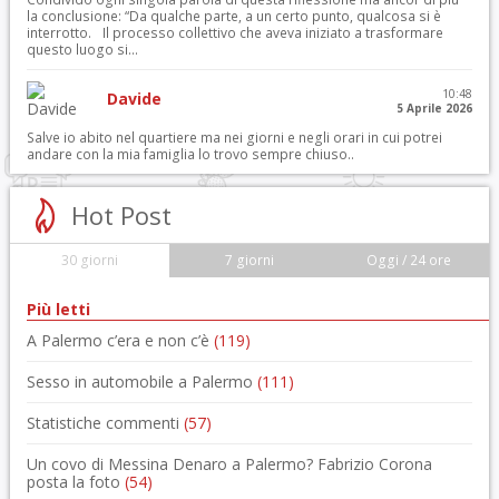
la conclusione: “Da qualche parte, a un certo punto, qualcosa si è
interrotto. Il processo collettivo che aveva iniziato a trasformare
questo luogo si...
10:48
Davide
5 Aprile 2026
Salve io abito nel quartiere ma nei giorni e negli orari in cui potrei
andare con la mia famiglia lo trovo sempre chiuso..
Hot Post
30 giorni
7 giorni
Oggi / 24 ore
Più letti
A Palermo c’era e non c’è
(119)
Sesso in automobile a Palermo
(111)
Statistiche commenti
(57)
Un covo di Messina Denaro a Palermo? Fabrizio Corona
posta la foto
(54)