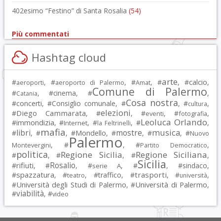
402esimo “Festino” di Santa Rosalia
(54)
Più commentati
Hashtag cloud
arte
calcio
#
, #
, #
, #
, #
,
aeroporti
aeroporto di Palermo
Amat
Comune di Palermo
#
, #
cinema
, #
,
Catania
Cosa nostra
#
concerti
, #
Consiglio comunale
, #
, #
,
cultura
elezioni
Diego Cammarata
#
, #
, #
, #
,
eventi
fotografia
Leoluca Orlando
immondizia
#
, #
, #
, #
,
Internet
la Feltrinelli
mafia
musica
libri
mostre
#
, #
, #
Mondello
, #
, #
, #
Nuovo
Palermo
, #
, #
,
Montevergini
Partito Democratico
politica
Regione Sicilia
Regione Siciliana
#
, #
, #
,
Sicilia
Rosalio
rifiuti
#
, #
, #
, #
, #
sindaco
,
serie A
spazzatura
trasporti
#
, #
, #
traffico
, #
, #
,
teatro
università
Università degli Studi di Palermo
Università di Palermo
#
, #
,
viabilità
#
, #
video