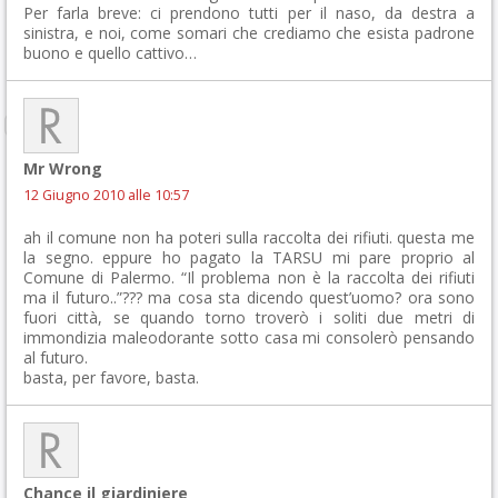
Per farla breve: ci prendono tutti per il naso, da destra a
sinistra, e noi, come somari che crediamo che esista padrone
buono e quello cattivo…
Mr Wrong
12 Giugno 2010 alle 10:57
ah il comune non ha poteri sulla raccolta dei rifiuti. questa me
la segno. eppure ho pagato la TARSU mi pare proprio al
Comune di Palermo. “Il problema non è la raccolta dei rifiuti
ma il futuro..”??? ma cosa sta dicendo quest’uomo? ora sono
fuori città, se quando torno troverò i soliti due metri di
immondizia maleodorante sotto casa mi consolerò pensando
al futuro.
basta, per favore, basta.
Chance il giardiniere