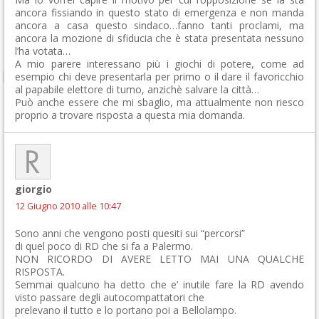
ancora fissiando in questo stato di emergenza e non manda
ancora a casa questo sindaco…fanno tanti proclami, ma
ancora la mozione di sfiducia che è stata presentata nessuno
l’ha votata…
A mio parere interessano più i giochi di potere, come ad
esempio chi deve presentarla per primo o il dare il favoricchio
al papabile elettore di turno, anzichè salvare la città…
Può anche essere che mi sbaglio, ma attualmente non riesco
proprio a trovare risposta a questa mia domanda.
giorgio
12 Giugno 2010 alle 10:47
Sono anni che vengono posti quesiti sui “percorsi”
di quel poco di RD che si fa a Palermo.
NON RICORDO DI AVERE LETTO MAI UNA QUALCHE
RISPOSTA.
Semmai qualcuno ha detto che e’ inutile fare la RD avendo
visto passare degli autocompattatori che
prelevano il tutto e lo portano poi a Bellolampo.