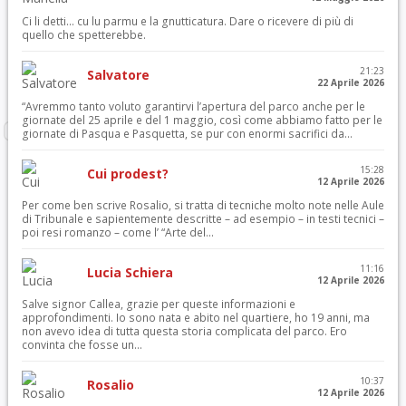
Ci li detti… cu lu parmu e la gnutticatura. Dare o ricevere di più di
quello che spetterebbe.
21:23
Salvatore
22 Aprile 2026
“Avremmo tanto voluto garantirvi l’apertura del parco anche per le
giornate del 25 aprile e del 1 maggio, così come abbiamo fatto per le
giornate di Pasqua e Pasquetta, se pur con enormi sacrifici da...
15:28
Cui prodest?
12 Aprile 2026
Per come ben scrive Rosalio, si tratta di tecniche molto note nelle Aule
di Tribunale e sapientemente descritte – ad esempio – in testi tecnici –
poi resi romanzo – come l’ “Arte del...
11:16
Lucia Schiera
12 Aprile 2026
Salve signor Callea, grazie per queste informazioni e
approfondimenti. Io sono nata e abito nel quartiere, ho 19 anni, ma
non avevo idea di tutta questa storia complicata del parco. Ero
convinta che fosse un...
10:37
Rosalio
12 Aprile 2026