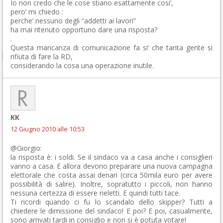
Io non credo che le cose stiano esattamente cosi’,
pero’ mi chiedo :
perche’ nessuno degli “addetti ai lavori”
ha mai ritenuto opportuno dare una risposta?
.
Questa mancanza di comunicazione fa si’ che tanta gente si
rifiuta di fare la RD,
considerando la cosa una operazione inutile.
KK
12 Giugno 2010 alle 10:53
@Giorgio:
la risposta è: i soldi. Se il sindaco va a casa anche i consiglieri
vanno a casa. E allora devono preparare una nuova campagna
elettorale che costa assai denari (circa 50mila euro per avere
possibilità di salire). Inoltre, sopratutto i piccoli, non hanno
nessuna certezza di essere rieletti. E quindi tutti tace.
Ti ricordi quando ci fu lo scandalo dello skipper? Tutti a
chiedere le dimissione del sindaco! E poi? E poi, casualmente,
sono arrivati tardi in consiglio e non si è potuta votare!