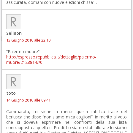
assicurata, domani con nuove elezioni chissa’…
Selinon
13 Giugno 2010 alle 22:10
“Palermo muore”
http://espresso.repubblica.it/dettaglio/palermo-
muore/2128814//0
toto
14 Giugno 2010 alle 09:41
Cammarata, mi viene in mente quella fatidica frase del
berlusca che disse “non siamo mica coglioni”, in merito al voto
che si doveva esprimere nei confronti della sua lista
contrapposta a quella di Prodi. Lo siamo stati allora e lo siamo
ancor di più oggi. Ne Destra ne Sinistra. ASTENZIONE TOTALE