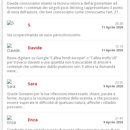
Davide conosciamo intanto la tecnica retorica dell’argomentum ad
hominem. I contenuti dei singoli post del blog rappresentano il punto
di vista dell’autore, che ben conosciamo come conosciamo l’art. 27...
20:20
S.
11 Aprile 2026
Sta scoperchiando un vaso pericolosissimo.
12:14
Davide
11 Aprile 2026
Basta digitare su Google “Callea fondi europei” o “Callea truffa UE”
per trovarsi davanti a una quantità non trascurabile di articoli e
contenuti che sollevano dubbi piuttosto seri. E allora la domanda
viene...
23:25
Sara
9 Aprile 2026
Grazie Giovanni per le tue riflessioni interessanti, chiare, pacate e
ferme. Auspico la risoluzione positiva della vicenda, e che possano
essere superate le difficoltà di qualsiasi natura, affinché i cittadini
possano...
21:41
Enza
9 Aprile 2026
Condivido ogni singola parola di questa riflessione ma ancor di più