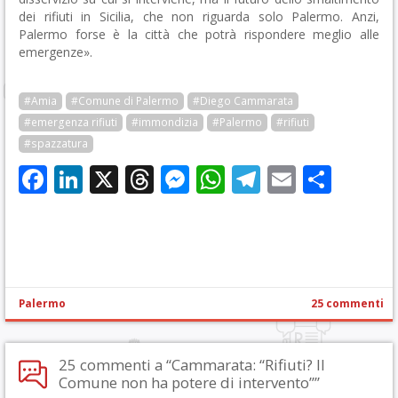
dei rifiuti in Sicilia, che non riguarda solo Palermo. Anzi,
Palermo forse è la città che potrà rispondere meglio alle
emergenze».
#Amia
#Comune di Palermo
#Diego Cammarata
#emergenza rifiuti
#immondizia
#Palermo
#rifiuti
#spazzatura
Facebook
LinkedIn
X
Threads
Messenger
WhatsApp
Telegram
Email
Cond
Palermo
25 commenti
25 commenti a “Cammarata: “Rifiuti? Il
Comune non ha potere di intervento””