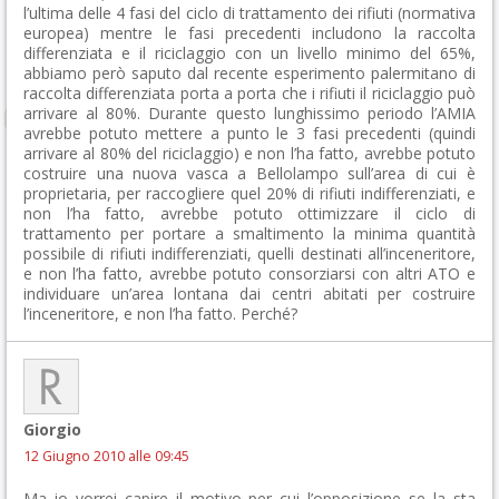
l’ultima delle 4 fasi del ciclo di trattamento dei rifiuti (normativa
europea) mentre le fasi precedenti includono la raccolta
differenziata e il riciclaggio con un livello minimo del 65%,
abbiamo però saputo dal recente esperimento palermitano di
raccolta differenziata porta a porta che i rifiuti il riciclaggio può
arrivare al 80%. Durante questo lunghissimo periodo l’AMIA
avrebbe potuto mettere a punto le 3 fasi precedenti (quindi
arrivare al 80% del riciclaggio) e non l’ha fatto, avrebbe potuto
costruire una nuova vasca a Bellolampo sull’area di cui è
proprietaria, per raccogliere quel 20% di rifiuti indifferenziati, e
non l’ha fatto, avrebbe potuto ottimizzare il ciclo di
trattamento per portare a smaltimento la minima quantità
possibile di rifiuti indifferenziati, quelli destinati all’inceneritore,
e non l’ha fatto, avrebbe potuto consorziarsi con altri ATO e
individuare un’area lontana dai centri abitati per costruire
l’inceneritore, e non l’ha fatto. Perché?
Giorgio
12 Giugno 2010 alle 09:45
Ma io vorrei capire il motivo per cui l’opposizione se la sta