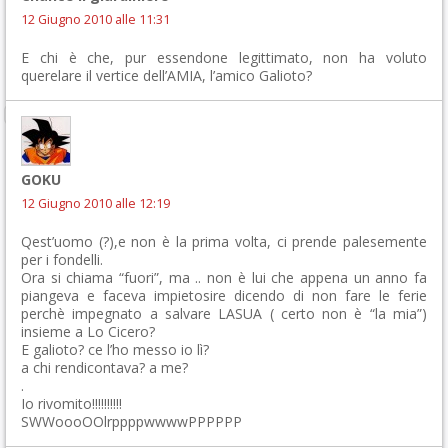
12 Giugno 2010 alle 11:31
E chi è che, pur essendone legittimato, non ha voluto
querelare il vertice dell’AMIA, l’amico Galioto?
GOKU
12 Giugno 2010 alle 12:19
Qest’uomo (?),e non è la prima volta, ci prende palesemente
per i fondelli.
Ora si chiama “fuori”, ma .. non è lui che appena un anno fa
piangeva e faceva impietosire dicendo di non fare le ferie
perchè impegnato a salvare LASUA ( certo non è “la mia”)
insieme a Lo Cicero?
E galioto? ce l’ho messo io lì?
a chi rendicontava? a me?
.
Io rivomito!!!!!!!!!!
SWWoooOOlrppppwwwwPPPPPP