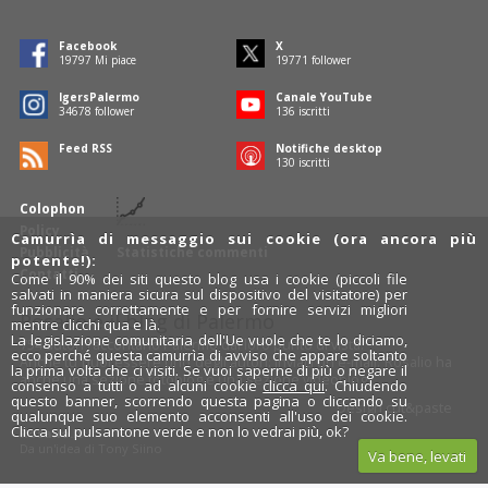
Facebook
X
19797
Mi piace
19771
follower
IgersPalermo
Canale YouTube
34678
follower
136
iscritti
Feed RSS
Notifiche desktop
130
iscritti
Colophon
Policy
Camurrìa di messaggio sui cookie (ora ancora più
Pubblicità
Statistiche commenti
potente!):
Contatti
Come il 90% dei siti questo blog usa i cookie (piccoli file
salvati in maniera sicura sul dispositivo del visitatore) per
funzionare correttamente e per fornire servizi migliori
Rosalio è il blog di Palermo
mentre clicchi qua e là.
La legislazione comunitaria dell'Ue vuole che te lo diciamo,
754 autori
raccontano Palermo dal loro punto di vista.
ecco perché questa camurrìa di avviso che appare soltanto
Anche tu puoi essere uno degli autori: inviaci un'
e-mail
. Rosalio ha
la prima volta che ci visiti. Se vuoi saperne di più o negare il
anche una sezione
fotoblog
e una sezione
videoblog
.
consenso a tutti o ad alcuni cookie
clicca qui
. Chiudendo
questo banner, scorrendo questa pagina o cliccando su
Design
cut&paste
qualunque suo elemento acconsenti all'uso dei cookie.
Clicca sul pulsantone verde e non lo vedrai più, ok?
Rosalio.it
Da un'idea di
Tony Siino
Va bene, levati
Segui Rosalio su
facebook
,
X
e
Instagram
x