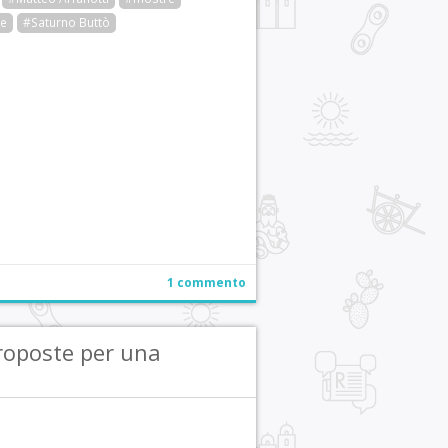
me
#Saturno Buttò
r
pp
gram
ail
Condividi
1 commento
roposte per una