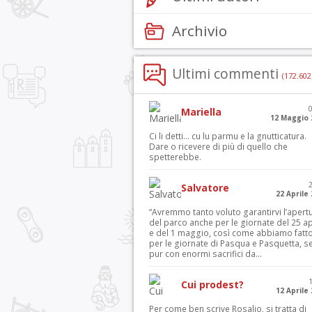
Archivio
Ultimi commenti
(172.602
Mariella
12 Maggio 
Ci li detti… cu lu parmu e la gnutticatura.
Dare o ricevere di più di quello che
spetterebbe.
Salvatore
22 Aprile
“Avremmo tanto voluto garantirvi l’apert
del parco anche per le giornate del 25 ap
e del 1 maggio, così come abbiamo fatt
per le giornate di Pasqua e Pasquetta, s
pur con enormi sacrifici da...
Cui prodest?
12 Aprile
Per come ben scrive Rosalio, si tratta di