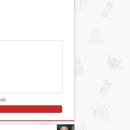
viti
.