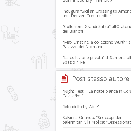
Bonì al Country Time Club
Inaugura “Sicilian Crossing to Ameri
and Derived Communities”
“Collezione Grandi Stilisti” all’Oratori
dei Bianchi
“Max Ernst nella collezione Würth” a
Palazzo dei Normanni
“La collezione privata” di Samonà al
Spazio Nike
Post stesso autore
“Night Fest – La notte bianca in Cor
Calatafimi”
“Mondello by Wine”
Salvini a Orlando: “Si occupi dei
palermitani”, la replica: “Ossessiona