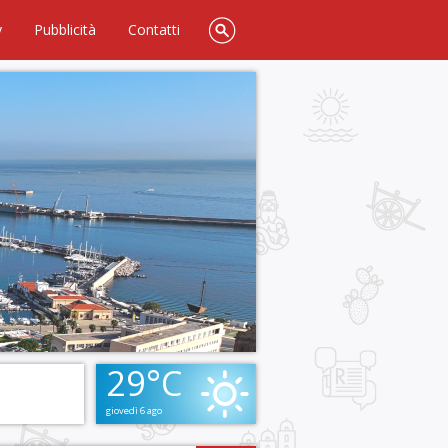
y
Pubblicità
Contatti
29°C
giovedì 6 ago