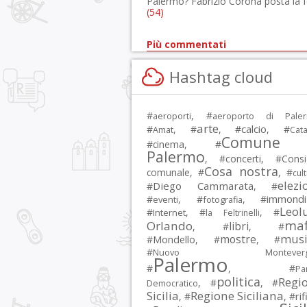
Palermo? Fabrizio Corona posta la 
(54)
Più commentati
Hashtag cloud
#
, #
aeroporti
aeroporto di Pale
arte
calcio
#
, #
, #
, #
Amat
Cata
Comune 
#
cinema
, #
Palermo
, #
concerti
, #
Consi
Cosa nostra
comunale
, #
, #
cul
elezi
Diego Cammarata
#
, #
immondi
#
, #
, #
eventi
fotografia
Leol
#
, #
, #
Internet
la Feltrinelli
maf
Orlando
libri
, #
, #
musi
mostre
#
Mondello
, #
, #
#
Nuovo Montevergi
Palermo
#
, #
Par
politica
Regi
, #
, #
Democratico
Sicilia
Regione Siciliana
rif
, #
, #