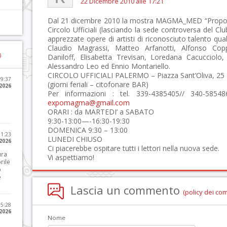
22 Dicembre 2010 alle 17:21
Dal 21 dicembre 2010 la mostra MAGMA_MED “Proposte
Circolo Ufficiali (lasciando la sede controversa del C
apprezzate opere di artisti di riconosciuto talento qu
Claudio Magrassi, Matteo Arfanotti, Alfonso Cop
)
Daniloff, Elisabetta Trevisan, Loredana Cacucciolo
Alessandro Leo ed Ennio Montariello.
CIRCOLO UFFICIALI PALERMO – Piazza Sant’Oliva, 25
09:37
(giorni feriali – citofonare BAR)
2026
Per informazioni : tel. 339-4385405// 340-585
expomagma@gmail.com
ORARI : da MARTEDI’ a SABATO
9:30-13:00—-16:30-19:30
DOMENICA 9:30 – 13:00
21:23
LUNEDI CHIUSO
 2026
Ci piacerebbe ospitare tutti i lettori nella nuova sede.
ura
Vi aspettiamo!
rile
o
e
Lascia un commento
(policy dei co
15:28
 2026
Nome