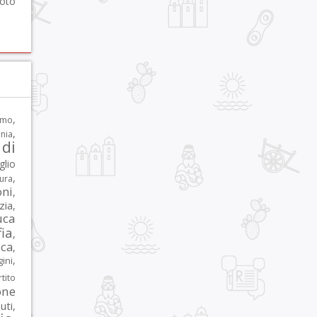
foto
,
rmo
,
nia
di
glio
,
tura
oni
,
zia
,
uca
ia
,
ca
,
,
ni
tito
one
iuti
,