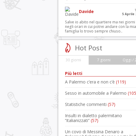
Davide
5 Aprile
Salve io abito nel quartiere ma nei giorni
negli orari in cui potrei andare con la mia
famiglia lo trovo sempre chiuso..
Hot Post
30 giorni
7 giorni
Oggi / 
Più letti
A Palermo c’era e non c’è
(119)
Sesso in automobile a Palermo
(105
Statistiche commenti
(57)
Insulti in dialetto palermitano
“italianizzati”
(57)
Un covo di Messina Denaro a