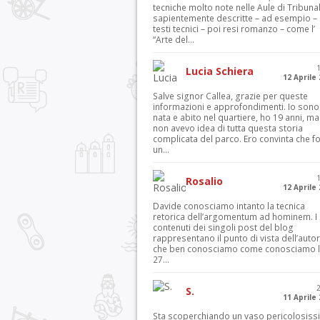
tecniche molto note nelle Aule di Tribuna
sapientemente descritte – ad esempio – 
testi tecnici – poi resi romanzo – come l’
“Arte del...
Lucia Schiera
12 Aprile
Salve signor Callea, grazie per queste
informazioni e approfondimenti. Io sono
nata e abito nel quartiere, ho 19 anni, ma
non avevo idea di tutta questa storia
complicata del parco. Ero convinta che f
un...
Rosalio
12 Aprile
Davide conosciamo intanto la tecnica
retorica dell’argomentum ad hominem. I
contenuti dei singoli post del blog
rappresentano il punto di vista dell’autor
che ben conosciamo come conosciamo l’
27...
S.
11 Aprile
Sta scoperchiando un vaso pericolosiss