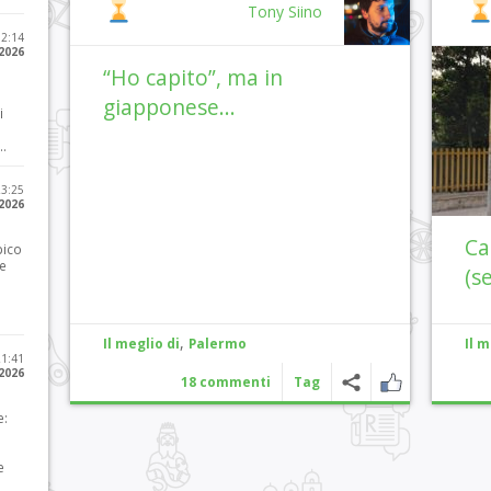
Tony Siino
12:14
 2026
“Ho capito”, ma in
giapponese…
i
..
23:25
 2026
Ca
pico
he
(s
,
Il meglio di
Palermo
Il m
21:41
 2026
18 commenti
Tag
e:
e