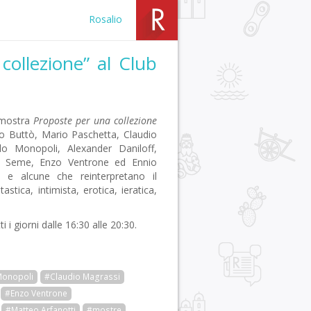
Rosalio
ollezione” al Club
a mostra
Proposte per una collezione
rno Buttò, Mario Paschetta, Claudio
lo Monopoli, Alexander Daniloff,
ore Seme, Enzo Ventrone ed Ennio
 e alcune che reinterpretano il
astica, intimista, erotica, ieratica,
 i giorni dalle 16:30 alle 20:30.
Monopoli
#Claudio Magrassi
#Enzo Ventrone
#Matteo Arfanotti
#mostre