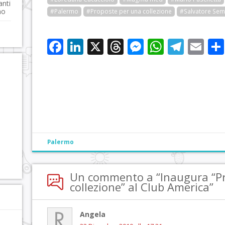
anti
mo
#Palermo
#Proposte per una collezione
#Salvatore Se
Facebook
LinkedIn
X
Threads
Messenge
WhatsA
Tele
Em
Palermo
Un commento a “Inaugura “P
collezione” al Club America”
Angela