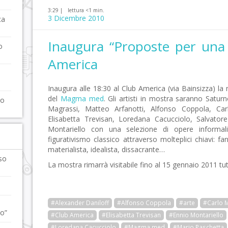
3:29 |
lettura <1 min.
3 Dicembre 2010
ca
Inaugura “Proposte per una c
o
America
Inaugura alle 18:30 al Club America (via Bainsizza) l
del
Magma med
. Gli artisti in mostra saranno Satu
lo
Magrassi, Matteo Arfanotti, Alfonso Coppola, Car
Elisabetta Trevisan, Loredana Cacucciolo, Salvat
Montariello con una selezione di opere informali
figurativismo classico attraverso molteplici chiavi: fant
materialista, idealista, dissacrante…
so
La mostra rimarrà visitabile fino al 15 gennaio 2011 tutti
#Alexander Daniloff
#Alfonso Coppola
#arte
#Carlo 
to”
#Club America
#Elisabetta Trevisan
#Ennio Montariello
#Loredana Cacucciolo
#Magma med
#Mario Paschetta