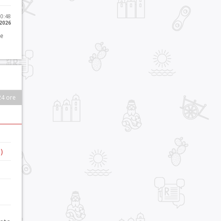
10:48
 2026
 e
24 ore
)