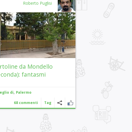
Roberto Puglisi
rtoline da Mondello
econda): fantasmi
,
eglio di
Palermo
68 commenti
Tag