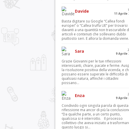
Davide
11 Aprile
Basta digitare su Google “Callea fondi
europei” o “Callea truffa UE” per trovarsi
davanti a una quantità non trascurabile d
articoli e contenuti che sollevano dubbi
piuttosto seri. E allora la domanda viene.
Sara
9 Aprile
Grazie Giovanni per le tue riflessioni
interessanti, chiare, pacate e ferme. Aus
la risoluzione positiva della vicenda, e c
possano essere superate le difficoltà di
qualsiasi natura, affinché i cittadini
possano...
Enza
9 Aprile
Condivido ogni singola parola di questa
riflessione ma ancor di più la conclusion
“Da qualche parte, a un certo punto,
qualcosa si è interrotto. Il processo
collettivo che aveva iniziato a trasformar
questo luogo si...