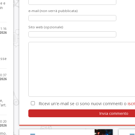
le e
in
e-mail (non verrà pubblicata)
Sito web (opzionale)
11:16
 2026
osse
10:37
 2026
e,
Ricevi un'e-mail se ci sono nuovi commenti o
iscri
art.
20:20
 2026
imo.