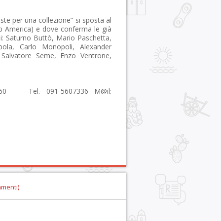
 per una collezione” si sposta al
lub America) e dove conferma le già
ali: Saturno Buttò, Mario Paschetta,
pola, Carlo Monopoli, Alexander
, Salvatore Seme, Enzo Ventrone,
4860 —- Tel. 091-5607336 M@il:
mmenti)