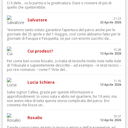
Ci li detti… cu lu parmu e la gnutticatura. Dare o ricevere di più di
quello che spetterebbe.
21:23
Salvatore
22 Aprile 2026
“Avremmo tanto voluto garantirvi l’apertura del parco anche per le
giornate del 25 aprile e del 1 maggio, così come abbiamo fatto per le
giornate di Pasqua e Pasquetta, se pur con enormi sacrifici da...
15:28
Cui prodest?
12 Aprile 2026
Per come ben scrive Rosalio, si tratta di tecniche molto note nelle Aule
di Tribunale e sapientemente descritte – ad esempio – in testi tecnici –
poi resi romanzo – come l’ “Arte del...
11:16
Lucia Schiera
12 Aprile 2026
Salve signor Callea, grazie per queste informazioni e
approfondimenti. Io sono nata e abito nel quartiere, ho 19 anni, ma
non avevo idea di tutta questa storia complicata del parco. Ero
convinta che fosse un...
10:37
Rosalio
12 Aprile 2026
Davide conosciamo intanto la tecnica retorica dell’argomentum ad