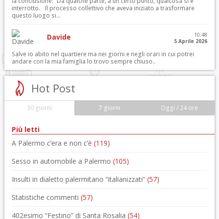
la conclusione: “Da qualche parte, a un certo punto, qualcosa si è
interrotto. Il processo collettivo che aveva iniziato a trasformare
questo luogo si...
10:48
Davide
5 Aprile 2026
Salve io abito nel quartiere ma nei giorni e negli orari in cui potrei
andare con la mia famiglia lo trovo sempre chiuso..
Hot Post
30 giorni
7 giorni
Oggi / 24 ore
Più letti
A Palermo c’era e non c’è
(119)
Sesso in automobile a Palermo
(105)
Insulti in dialetto palermitano “italianizzati”
(57)
Statistiche commenti
(57)
402esimo “Festino” di Santa Rosalia
(54)