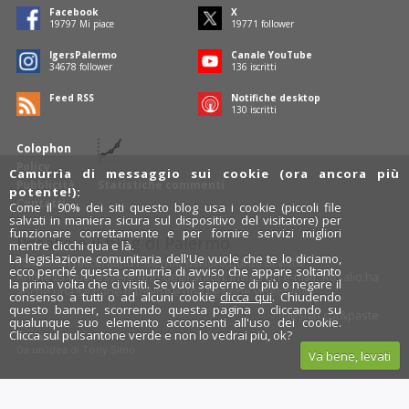
Facebook
X
19797
Mi piace
19771
follower
IgersPalermo
Canale YouTube
34678
follower
136
iscritti
Feed RSS
Notifiche desktop
130
iscritti
Colophon
Policy
Camurrìa di messaggio sui cookie (ora ancora più
Pubblicità
Statistiche commenti
potente!):
Contatti
Come il 90% dei siti questo blog usa i cookie (piccoli file
salvati in maniera sicura sul dispositivo del visitatore) per
funzionare correttamente e per fornire servizi migliori
Rosalio è il blog di Palermo
mentre clicchi qua e là.
La legislazione comunitaria dell'Ue vuole che te lo diciamo,
754 autori
raccontano Palermo dal loro punto di vista.
ecco perché questa camurrìa di avviso che appare soltanto
Anche tu puoi essere uno degli autori: inviaci un'
e-mail
. Rosalio ha
la prima volta che ci visiti. Se vuoi saperne di più o negare il
anche una sezione
fotoblog
e una sezione
videoblog
.
consenso a tutti o ad alcuni cookie
clicca qui
. Chiudendo
questo banner, scorrendo questa pagina o cliccando su
Design
cut&paste
qualunque suo elemento acconsenti all'uso dei cookie.
Clicca sul pulsantone verde e non lo vedrai più, ok?
Rosalio.it
Da un'idea di
Tony Siino
Va bene, levati
Segui Rosalio su
facebook
,
X
e
Instagram
x