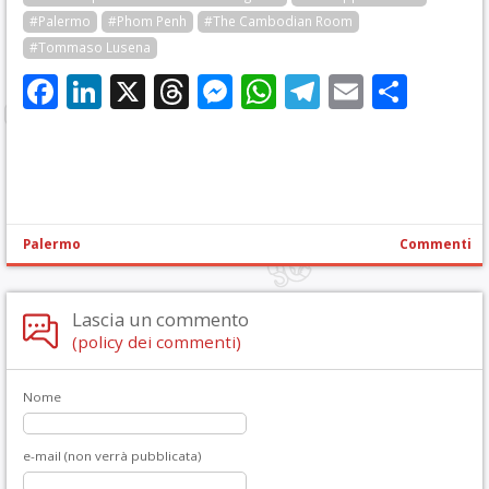
#Palermo
#Phom Penh
#The Cambodian Room
#Tommaso Lusena
Facebook
LinkedIn
X
Threads
Messenger
WhatsApp
Telegram
Email
Cond
Palermo
Commenti
Lascia un commento
(policy dei commenti)
Nome
e-mail (non verrà pubblicata)