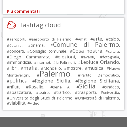
Più commentati
Hashtag cloud
arte
calcio
#
, #
, #
, #
, #
,
aeroporti
aeroporto di Palermo
Amat
Comune di Palermo
#
, #
cinema
, #
,
Catania
Cosa nostra
#
concerti
, #
Consiglio comunale
, #
, #
,
cultura
elezioni
Diego Cammarata
#
, #
, #
, #
,
eventi
fotografia
Leoluca Orlando
immondizia
#
, #
, #
, #
,
Internet
la Feltrinelli
mafia
musica
libri
mostre
#
, #
, #
Mondello
, #
, #
, #
Nuovo
Palermo
, #
, #
,
Montevergini
Partito Democratico
politica
Regione Sicilia
Regione Siciliana
#
, #
, #
,
Sicilia
Rosalio
rifiuti
#
, #
, #
, #
, #
sindaco
,
serie A
spazzatura
trasporti
#
, #
, #
traffico
, #
, #
,
teatro
università
Università degli Studi di Palermo
Università di Palermo
#
, #
,
viabilità
#
, #
video