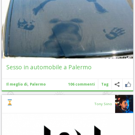
Sesso in automobile a Palermo
,
Il meglio di
Palermo
106 commenti
Tag
Tony Siino