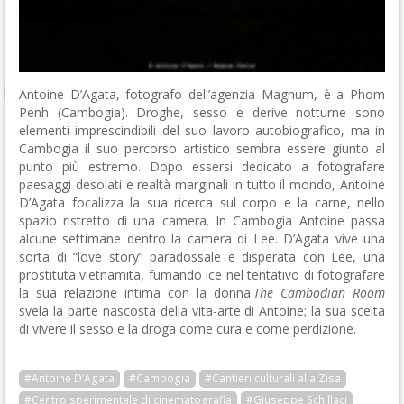
Antoine D’Agata, fotografo dell’agenzia Magnum, è a Phom
Penh (Cambogia). Droghe, sesso e derive notturne sono
elementi imprescindibili del suo lavoro autobiografico, ma in
Cambogia il suo percorso artistico sembra essere giunto al
punto più estremo. Dopo essersi dedicato a fotografare
paesaggi desolati e realtà marginali in tutto il mondo, Antoine
D’Agata focalizza la sua ricerca sul corpo e la carne, nello
spazio ristretto di una camera. In Cambogia Antoine passa
alcune settimane dentro la camera di Lee. D’Agata vive una
sorta di “love story” paradossale e disperata con Lee, una
prostituta vietnamita, fumando ice nel tentativo di fotografare
la sua relazione intima con la donna.
The Cambodian Room
svela la parte nascosta della vita-arte di Antoine; la sua scelta
di vivere il sesso e la droga come cura e come perdizione.
#Antoine D’Agata
#Cambogia
#Cantieri culturali alla Zisa
#Centro sperimentale di cinematografia
#Giuseppe Schillaci