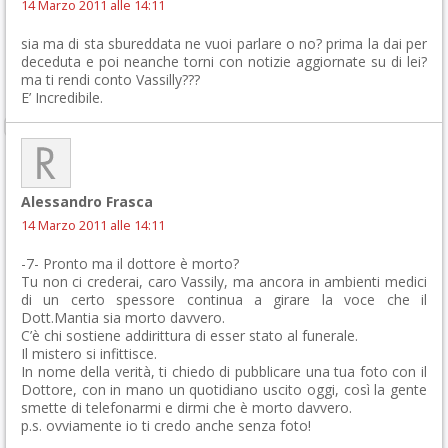
14 Marzo 2011 alle 14:11
sia ma di sta sbureddata ne vuoi parlare o no? prima la dai per
deceduta e poi neanche torni con notizie aggiornate su di lei?
ma ti rendi conto Vassilly???
E’ Incredibile.
Alessandro Frasca
14 Marzo 2011 alle 14:11
-7- Pronto ma il dottore è morto?
Tu non ci crederai, caro Vassily, ma ancora in ambienti medici
di un certo spessore continua a girare la voce che il
Dott.Mantia sia morto davvero.
C’è chi sostiene addirittura di esser stato al funerale.
Il mistero si infittisce.
In nome della verità, ti chiedo di pubblicare una tua foto con il
Dottore, con in mano un quotidiano uscito oggi, così la gente
smette di telefonarmi e dirmi che è morto davvero.
p.s. ovviamente io ti credo anche senza foto!