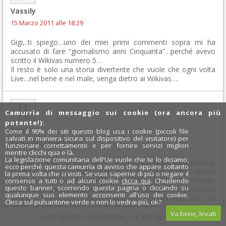
Vassily
15 Marzo 2011 alle 18:29
Gigi,..ti spiego…uno dei miei primi commenti sopra mi ha
accusato di fare “giornalismo anni Cinquanta”…perché avevo
scritto il Wikivas numero 5…
Il resto è solo una storia divertente che vuole che ogni volta
Live…nel bene e nel male, venga dietro ai Wikivas….
Camurrìa di messaggio sui cookie (ora ancora più
potente!):
GIGI
Come il 90% dei siti questo blog usa i cookie (piccoli file
salvati in maniera sicura sul dispositivo del visitatore) per
15 Marzo 2011 alle 19:55
funzionare correttamente e per fornire servizi migliori
mentre clicchi qua e là.
La legislazione comunitaria dell'Ue vuole che te lo diciamo,
Sciortini, certo che per capirti… A me piace la pittura instintiva,
ecco perché questa camurrìa di avviso che appare soltanto
come la musica, i testi musicali, la scrittura, istintivi; quindi
la prima volta che ci visiti. Se vuoi saperne di più o negare il
anche la lettura. Leggere quest’ultimo tuo post richiede
consenso a tutti o ad alcuni cookie
clicca qui
. Chiudendo
questo banner, scorrendo questa pagina o cliccando su
rilettura e concentrazione straordinaria. Addirittura cafuddi una
qualunque suo elemento acconsenti all'uso dei cookie.
virgola e due puntini tutti in una volta! E meno male che “mi
Clicca sul pulsantone verde e non lo vedrai più, ok?
spieghi”! Smettila con questi puntini senza spazi
Poi, ti
Va bene, levati
Segui Rosalio su
facebook
,
X
e
Instagram
x
spiego. Come William. Ma perché tutti questi nomi strani? w y.
Altro che anni 50!