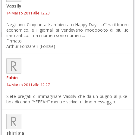
Vassily
14 Marzo 2011 alle 12:23
Negli anni Cinquanta è ambientato Happy Days …C’era il boom
economico…e i giornali si vendevano mooooolto di più…Io
sarò antico…ma i numeri sono numeri….
Firmato
Arthur Fonzarelli (Fonzie)
Fabio
14 Marzo 2011 alle 12:27
Siete pregati di immaginare Vassily che dà un pugno al juke-
box dicendo “YEEEAH” mentre scrive l’ultimo messaggio.
skirrip'a