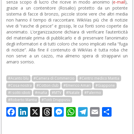
senza scopo di lucro che riceve in modo anonimo (
e-mail
),
grazie a un contenitore (Rosalio) protetto da un potente
sistema di facce di bronzo, piccole storie vere che altri media
non hanno il tempo di raccontare. WikiVas più che di notizie
vive di “rasche di pesce” e gossip, le cui fonti sono coperte da
anonimato. L’organizzazione dichiara di verificare l’autenticità
del materiale prima di pubblicarlo e di preservare l’anonimato
degli informatori e di tutti coloro che sono implicati nella “fuga
di notizie”. Alla fine il contenuto di WikiVas è tutta roba che
non serve a un cazzo, ma almeno spera di strapparvi un
amaro sorriso.
#Acanto blu
#Camera di Commercio
#Centro medico Mantia
#Cosa nostra
#Cotton club
#Emerico Amari
#Giappone
#I soliti idioti
#mafia
#MTV
#Natale
#Palermo
#Roberto Mantia
#Totò Druppusu
Facebook
LinkedIn
X
Threads
Messenger
WhatsApp
Telegram
Email
Cond