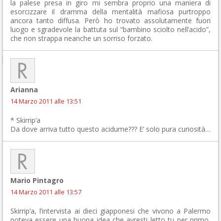
la palese presa in giro mi sembra proprio una maniera di
esorcizzare il dramma della mentalità mafiosa purtroppo
ancora tanto diffusa. Però ho trovato assolutamente fuori
luogo e sgradevole la battuta sul “bambino sciolto nell’acido”,
che non strappa neanche un sorriso forzato.
Arianna
14 Marzo 2011 alle 13:51
* Skirrip’a
Da dove arriva tutto questo acidume??? E’ solo pura curiosità…
Mario Pintagro
14 Marzo 2011 alle 13:57
Skirrip’a, l’intervista ai dieci giapponesi che vivono a Palermo
poteva essere una buona idea che avresti letto tu per primo,