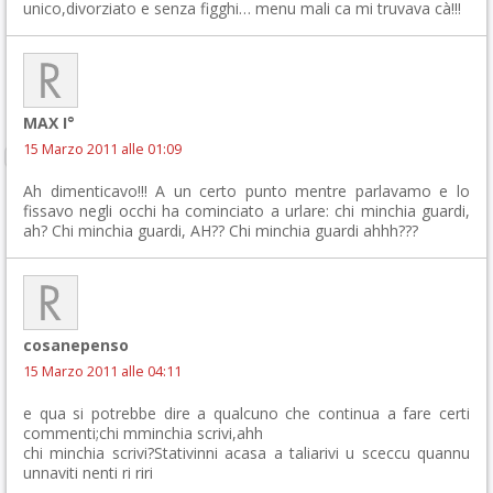
unico,divorziato e senza figghi… menu mali ca mi truvava cà!!!
MAX I°
15 Marzo 2011 alle 01:09
Ah dimenticavo!!! A un certo punto mentre parlavamo e lo
fissavo negli occhi ha cominciato a urlare: chi minchia guardi,
ah? Chi minchia guardi, AH?? Chi minchia guardi ahhh???
cosanepenso
15 Marzo 2011 alle 04:11
e qua si potrebbe dire a qualcuno che continua a fare certi
commenti;chi mminchia scrivi,ahh
chi minchia scrivi?Stativinni acasa a taliarivi u sceccu quannu
unnaviti nenti ri riri