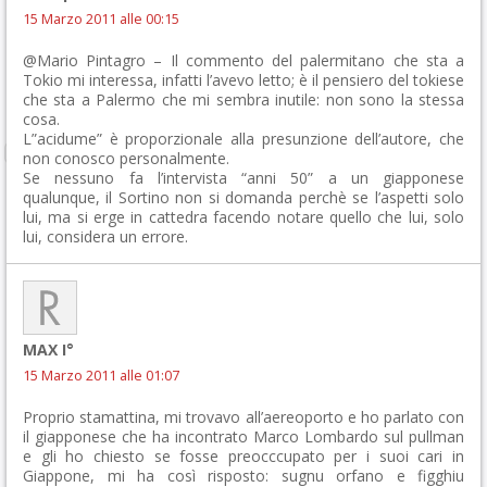
15 Marzo 2011 alle 00:15
@Mario Pintagro – Il commento del palermitano che sta a
Tokio mi interessa, infatti l’avevo letto; è il pensiero del tokiese
che sta a Palermo che mi sembra inutile: non sono la stessa
cosa.
L”acidume” è proporzionale alla presunzione dell’autore, che
non conosco personalmente.
Se nessuno fa l’intervista “anni 50” a un giapponese
qualunque, il Sortino non si domanda perchè se l’aspetti solo
lui, ma si erge in cattedra facendo notare quello che lui, solo
lui, considera un errore.
MAX I°
15 Marzo 2011 alle 01:07
Proprio stamattina, mi trovavo all’aereoporto e ho parlato con
il giapponese che ha incontrato Marco Lombardo sul pullman
e gli ho chiesto se fosse preocccupato per i suoi cari in
Giappone, mi ha così risposto: sugnu orfano e figghiu