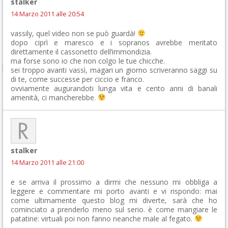
stalker
14 Marzo 2011 alle 20:54
vassily, quel video non se può guardà!
dopo ciprì e maresco e i sopranos avrebbe meritato
direttamente il cassonetto dell’immondizia.
ma forse sono io che non colgo le tue chicche.
sei troppo avanti vassì, magari un giorno scriveranno saggi su
di te, come successe per ciccio e franco.
ovviamente augurandoti lunga vita e cento anni di banali
amenità, ci mancherebbe.
stalker
14 Marzo 2011 alle 21:00
e se arriva il prossimo a dirmi che nessuno mi obbliga a
leggere e commentare mi porto avanti e vi rispondo: mai
come ultimamente questo blog mi diverte, sarà che ho
cominciato a prenderlo meno sul serio. è come mangiare le
patatine: virtuali poi non fanno neanche male al fegato.