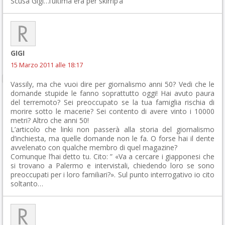
Scusa Gigi…l’ultima era per skirrip’a
GIGI
15 Marzo 2011 alle 18:17
Vassily, ma che vuoi dire per giornalismo anni 50? Vedi che le
domande stupide le fanno soprattutto oggi! Hai avuto paura
del terremoto? Sei preoccupato se la tua famiglia rischia di
morire sotto le macerie? Sei contento di avere vinto i 10000
metri? Altro che anni 50!
L’articolo che linki non passerà alla storia del giornalismo
d’inchiesta, ma quelle domande non le fa. O forse hai il dente
avvelenato con qualche membro di quel magazine?
Comunque l’hai detto tu. Cito: ” «Va a cercare i giapponesi che
si trovano a Palermo e intervistali, chiedendo loro se sono
preoccupati per i loro familiari?». Sul punto interrogativo io cito
soltanto…