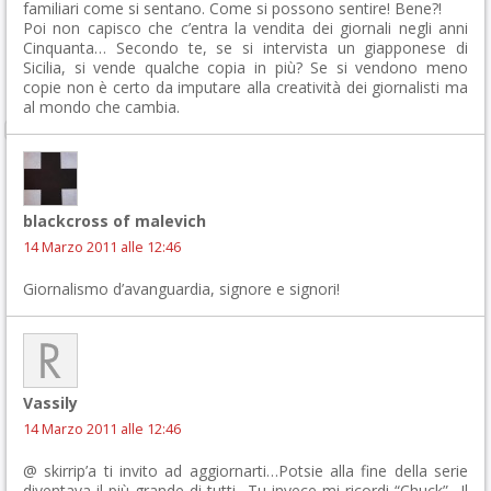
familiari come si sentano. Come si possono sentire! Bene?!
Poi non capisco che c’entra la vendita dei giornali negli anni
Cinquanta… Secondo te, se si intervista un giapponese di
Sicilia, si vende qualche copia in più? Se si vendono meno
copie non è certo da imputare alla creatività dei giornalisti ma
al mondo che cambia.
blackcross of malevich
14 Marzo 2011 alle 12:46
Giornalismo d’avanguardia, signore e signori!
Vassily
14 Marzo 2011 alle 12:46
@ skirrip’a ti invito ad aggiornarti…Potsie alla fine della serie
diventava il più grande di tutti…Tu invece mi ricordi “Chuck”…Il