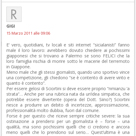
GIGI
15 Marzo 2011 alle 09:06
E’ vero, quotidiani, tv locali e siti internet “sicialanisti” fanno
male il loro lavoro: avrebbero dovuto chiedere ai pochissimi
giapponesi che si trovano a Palermo se sono FELICI che la
loro famiglia rischia di morire sotto le macerie del terremoto
in Giappone.
Meno male che gli stessi giornalisti, quando uno sportivo vince
una competizione, gli chiedono “se è contento di avere vinto e
quanto è contento”.
Per essere gelosi di Sciortini si deve essere proprio “nmianzu ‘a
strata”… Anche per una rubrica nata da un’idea simpatica, che
potrebbe essere divertente (opera del Dott. Siino?) Sciortini
riesce a produrre un debito di incertezze, approssimazione,
professionalità molto dubbia, fuori dal comune.
Forse è per questo che riceve sempre critiche severe: la sua
ostinazione a prendersi per un giornalista è – forse – una
qualità, ma sono pochissimi quelli che ci credono e ancora
meno quelli che lo prendono sul serio… Quest’ultima è una