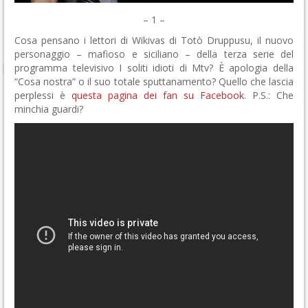
– 1 –
Cosa pensano i lettori di Wikivas di Totò Druppusu, il nuovo
personaggio – mafioso e siciliano – della terza serie del
programma televisivo I soliti idioti di Mtv? È apologia della
“Cosa nostra” o il suo totale sputtanamento? Quello che lascia
perplessi è
questa pagina dei fan su Facebook
. P.S.: Che
minchia guardi?