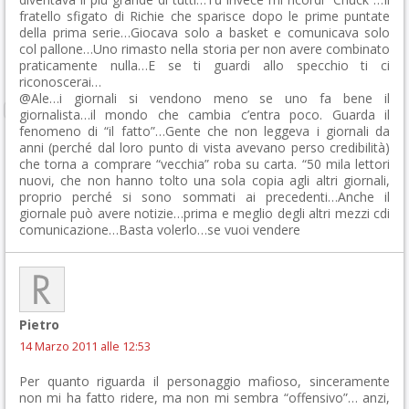
fratello sfigato di Richie che sparisce dopo le prime puntate
della prima serie…Giocava solo a basket e comunicava solo
col pallone…Uno rimasto nella storia per non avere combinato
praticamente nulla…E se ti guardi allo specchio ti ci
riconoscerai…
@Ale…i giornali si vendono meno se uno fa bene il
giornalista…il mondo che cambia c’entra poco. Guarda il
fenomeno di “il fatto”…Gente che non leggeva i giornali da
anni (perché dal loro punto di vista avevano perso credibilità)
che torna a comprare “vecchia” roba su carta. “50 mila lettori
nuovi, che non hanno tolto una sola copia agli altri giornali,
proprio perché si sono sommati ai precedenti…Anche il
giornale può avere notizie…prima e meglio degli altri mezzi cdi
comunicazione…Basta volerlo…se vuoi vendere
Pietro
14 Marzo 2011 alle 12:53
Per quanto riguarda il personaggio mafioso, sinceramente
non mi ha fatto ridere, ma non mi sembra “offensivo”… anzi,