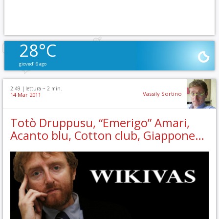
28°C
giovedì 6 ago
2:49 |
lettura ~
2
min.
Vassily Sortino
14 Mar 2011
Totò Druppusu, “Emerigo” Amari,
Acanto blu, Cotton club, Giappone…