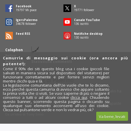
Facebook
X
19797
Mi piace
19771
follower
IgersPalermo
Canale YouTube
34678
follower
136
iscritti
Feed RSS
Notifiche desktop
130
iscritti
Colophon
Policy
Camurrìa di messaggio sui cookie (ora ancora più
Pubblicità
Statistiche commenti
potente!):
Contatti
Come il 90% dei siti questo blog usa i cookie (piccoli file
salvati in maniera sicura sul dispositivo del visitatore) per
funzionare correttamente e per fornire servizi migliori
Rosalio è il blog di Palermo
mentre clicchi qua e là.
La legislazione comunitaria dell'Ue vuole che te lo diciamo,
754 autori
raccontano Palermo dal loro punto di vista.
ecco perché questa camurrìa di avviso che appare soltanto
Anche tu puoi essere uno degli autori: inviaci un'
e-mail
. Rosalio ha
la prima volta che ci visiti. Se vuoi saperne di più o negare il
anche una sezione
fotoblog
e una sezione
videoblog
.
consenso a tutti o ad alcuni cookie
clicca qui
. Chiudendo
questo banner, scorrendo questa pagina o cliccando su
Design
cut&paste
qualunque suo elemento acconsenti all'uso dei cookie.
Clicca sul pulsantone verde e non lo vedrai più, ok?
Rosalio.it
Da un'idea di
Tony Siino
Va bene, levati
Segui Rosalio su
facebook
,
X
e
Instagram
x