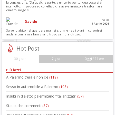
la conclusione: “Da qualche parte, a un certo punto, qualcosa si è
interrotto. Il processo collettivo che aveva iniziato a trasformare
questo luogo si...
10:48
Davide
5 Aprile 2026
Salve io abito nel quartiere ma nei giorni e negli orari in cui potrei
andare con la mia famiglia lo trovo sempre chiuso..
Hot Post
30 giorni
7 giorni
Oggi / 24 ore
Più letti
A Palermo c’era e non c’è
(119)
Sesso in automobile a Palermo
(105)
Insulti in dialetto palermitano “italianizzati”
(57)
Statistiche commenti
(57)