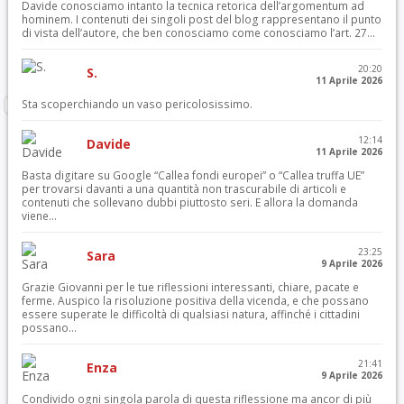
Davide conosciamo intanto la tecnica retorica dell’argomentum ad
hominem. I contenuti dei singoli post del blog rappresentano il punto
di vista dell’autore, che ben conosciamo come conosciamo l’art. 27...
20:20
S.
11 Aprile 2026
Sta scoperchiando un vaso pericolosissimo.
12:14
Davide
11 Aprile 2026
Basta digitare su Google “Callea fondi europei” o “Callea truffa UE”
per trovarsi davanti a una quantità non trascurabile di articoli e
contenuti che sollevano dubbi piuttosto seri. E allora la domanda
viene...
23:25
Sara
9 Aprile 2026
Grazie Giovanni per le tue riflessioni interessanti, chiare, pacate e
ferme. Auspico la risoluzione positiva della vicenda, e che possano
essere superate le difficoltà di qualsiasi natura, affinché i cittadini
possano...
21:41
Enza
9 Aprile 2026
Condivido ogni singola parola di questa riflessione ma ancor di più