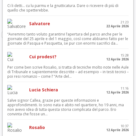
Ci li detti… cu lu parmu e la gnutticatura. Dare o ricevere di più di
quello che spetterebbe.
21:23
Salvatore
22 Aprile 2026
“Avremmo tanto voluto garantirvi l’apertura del parco anche per le
giornate del 25 aprile e del 1 maggio, così come abbiamo fatto per le
giornate di Pasqua e Pasquetta, se pur con enormi sacrifici da...
15:28
Cui prodest?
12 Aprile 2026
Per come ben scrive Rosalio, si tratta di tecniche molto note nelle Aule
di Tribunale e sapientemente descritte – ad esempio – in testi tecnici –
poi resi romanzo – come l’ “Arte del...
11:16
Lucia Schiera
12 Aprile 2026
Salve signor Callea, grazie per queste informazioni e
approfondimenti. Io sono nata e abito nel quartiere, ho 19 anni, ma
non avevo idea di tutta questa storia complicata del parco. Ero
convinta che fosse un...
10:37
Rosalio
12 Aprile 2026