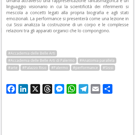
umana attraverso una rappresentazione fantasmagorica e un
linguaggio visionario in cui la scientificità dei riferimenti si
mescola a concetti legati alla propria biografia e agli stati
emozionali. La performance si presenterà come una lezione in
cui Sissi analizza la costruzione di un corpo e le complesse
relazioni tra gli apparati organici che lo compongono.
#Accademia delle Belle Arti
#Accademia delle Belle Arti di Palermo
#Anatomia parallela
#arte
#Palazzo Riso
#Palermo
#performance
#Sissi
Facebook
LinkedIn
X
Threads
Messenger
WhatsApp
Telegram
Email
Cond