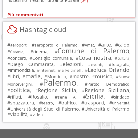
402esimo “Festino” di Santa Rosalia
(54)
Più commentati
Hashtag cloud
arte
calcio
#
, #
, #
, #
, #
,
aeroporti
aeroporto di Palermo
Amat
Comune di Palermo
#
, #
cinema
, #
,
Catania
Cosa nostra
#
concerti
, #
Consiglio comunale
, #
, #
,
cultura
elezioni
Diego Cammarata
#
, #
, #
, #
,
eventi
fotografia
Leoluca Orlando
immondizia
#
, #
, #
, #
,
Internet
la Feltrinelli
mafia
musica
libri
mostre
#
, #
, #
Mondello
, #
, #
, #
Nuovo
Palermo
, #
, #
,
Montevergini
Partito Democratico
politica
Regione Sicilia
Regione Siciliana
#
, #
, #
,
Sicilia
Rosalio
rifiuti
#
, #
, #
, #
, #
sindaco
,
serie A
spazzatura
trasporti
#
, #
, #
traffico
, #
, #
,
teatro
università
Università degli Studi di Palermo
Università di Palermo
#
, #
,
viabilità
#
, #
video