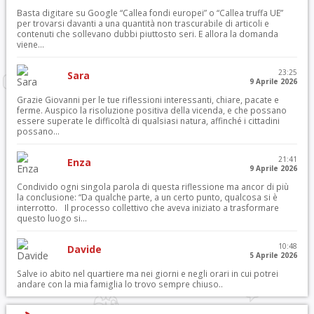
Basta digitare su Google “Callea fondi europei” o “Callea truffa UE”
per trovarsi davanti a una quantità non trascurabile di articoli e
contenuti che sollevano dubbi piuttosto seri. E allora la domanda
viene...
23:25
Sara
9 Aprile 2026
Grazie Giovanni per le tue riflessioni interessanti, chiare, pacate e
ferme. Auspico la risoluzione positiva della vicenda, e che possano
essere superate le difficoltà di qualsiasi natura, affinché i cittadini
possano...
21:41
Enza
9 Aprile 2026
Condivido ogni singola parola di questa riflessione ma ancor di più
la conclusione: “Da qualche parte, a un certo punto, qualcosa si è
interrotto. Il processo collettivo che aveva iniziato a trasformare
questo luogo si...
10:48
Davide
5 Aprile 2026
Salve io abito nel quartiere ma nei giorni e negli orari in cui potrei
andare con la mia famiglia lo trovo sempre chiuso..