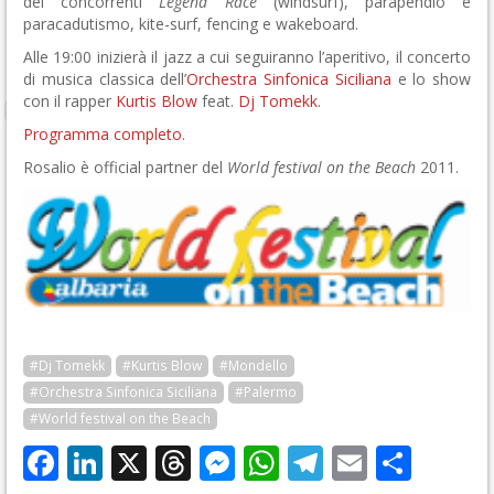
dei concorrenti
Legend Race
(windsurf), parapendio e
paracadutismo, kite-surf, fencing e wakeboard.
Alle 19:00 inizierà il jazz a cui seguiranno l’aperitivo, il concerto
di musica classica dell’
Orchestra Sinfonica Siciliana
e lo show
con il rapper
Kurtis Blow
feat.
Dj Tomekk
.
Programma completo
.
Rosalio è official partner del
World festival on the Beach
2011.
#Dj Tomekk
#Kurtis Blow
#Mondello
#Orchestra Sinfonica Siciliana
#Palermo
#World festival on the Beach
Facebook
LinkedIn
X
Threads
Messenger
WhatsApp
Telegram
Email
Cond