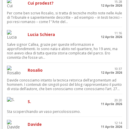
15:28
Cui prodest?
12 Aprile 2026
Per come ben scrive Rosalio, si tratta di tecniche molto note nelle Aule
di Tribunale e sapientemente descritte – ad esempio – in testi tecnici –
poi resi romanzo – come l’ “Arte del...
11:16
Lucia Schiera
12 Aprile 2026
Salve signor Callea, grazie per queste informazioni e
approfondimenti. Io sono nata e abito nel quartiere, ho 19 anni, ma
non avevo idea di tutta questa storia complicata del parco. Ero
convinta che fosse un...
10:37
Rosalio
12 Aprile 2026
Davide conosciamo intanto la tecnica retorica dell’argomentum ad
hominem. I contenuti dei singoli post del blog rappresentano il punto
di vista dell’autore, che ben conosciamo come conosciamo l’art. 27...
20:20
S.
11 Aprile 2026
Sta scoperchiando un vaso pericolosissimo.
12:14
Davide
11 Aprile 2026