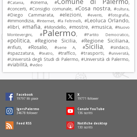
Comune di Palermo
#
, #
cinema
, #
,
Catania
Cosa nostra
#
concerti
, #
Consiglio comunale
, #
, #
,
cultura
elezioni
Diego Cammarata
#
, #
, #
, #
,
eventi
fotografia
Leoluca Orlando
immondizia
#
, #
, #
, #
,
Internet
la Feltrinelli
mafia
musica
libri
mostre
#
, #
, #
Mondello
, #
, #
, #
Nuovo
Palermo
, #
, #
,
Montevergini
Partito Democratico
politica
Regione Sicilia
Regione Siciliana
#
, #
, #
,
Sicilia
Rosalio
rifiuti
#
, #
, #
, #
, #
sindaco
,
serie A
spazzatura
trasporti
#
, #
, #
traffico
, #
, #
,
teatro
università
Università degli Studi di Palermo
Università di Palermo
#
, #
,
viabilità
#
, #
video
Facebook
X
19797
Mi piace
19771
follower
IgersPalermo
Canale YouTube
34678
follower
136
iscritti
Feed RSS
Notifiche desktop
130
iscritti