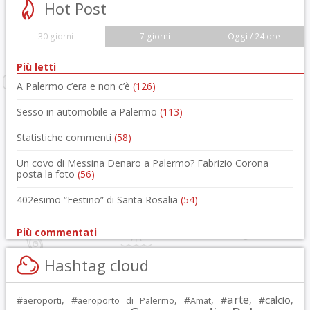
Hot Post
30 giorni
7 giorni
Oggi / 24 ore
Più letti
A Palermo c’era e non c’è
(126)
Sesso in automobile a Palermo
(113)
Statistiche commenti
(58)
Un covo di Messina Denaro a Palermo? Fabrizio Corona
posta la foto
(56)
402esimo “Festino” di Santa Rosalia
(54)
Più commentati
Hashtag cloud
arte
calcio
#
, #
, #
, #
, #
,
aeroporti
aeroporto di Palermo
Amat