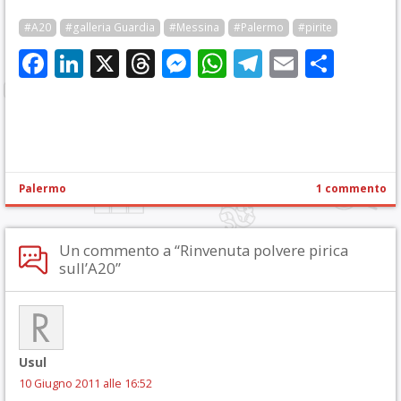
#A20
#galleria Guardia
#Messina
#Palermo
#pirite
Facebook
LinkedIn
X
Threads
Messenger
WhatsApp
Telegram
Email
Cond
Palermo
1 commento
Un commento a “Rinvenuta polvere pirica
sull’A20”
Usul
10 Giugno 2011 alle 16:52