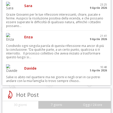
23:25
Sara
9 Aprile 2026
Grazie Giovanni per le tue riflessioni interessanti, chiare, pacate e
ferme. Auspico la risoluzione positiva della vicenda, e che possano
essere superate le difficoltà di qualsiasi natura, affinché i cittadini
possano...
21:41
Enza
9 Aprile 2026
Condivido ogni singola parola di questa riflessione ma ancor di più
la conclusione: “Da qualche parte, a un certo punto, qualcosa si è
interrotto. Il processo collettivo che aveva iniziato a trasformare
questo luogo si...
10:48
Davide
5 Aprile 2026
Salve io abito nel quartiere ma nei giorni e negli orari in cui potrei
andare con la mia famiglia lo trovo sempre chiuso..
Hot Post
30 giorni
7 giorni
Oggi / 24 ore