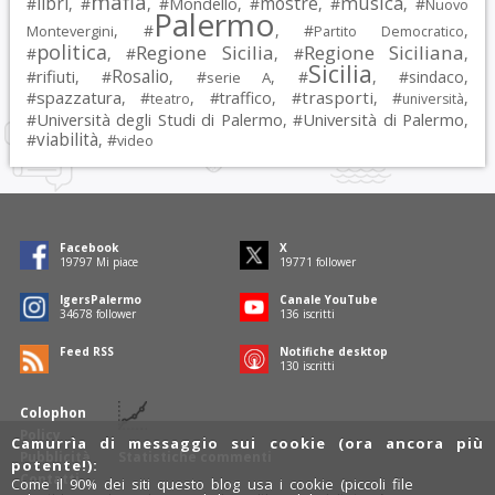
mafia
musica
libri
mostre
#
, #
, #
Mondello
, #
, #
, #
Nuovo
Palermo
, #
, #
,
Montevergini
Partito Democratico
politica
Regione Sicilia
Regione Siciliana
#
, #
, #
,
Sicilia
Rosalio
rifiuti
#
, #
, #
, #
, #
sindaco
,
serie A
spazzatura
trasporti
#
, #
, #
traffico
, #
, #
,
teatro
università
Università degli Studi di Palermo
Università di Palermo
#
, #
,
viabilità
#
, #
video
Facebook
X
19797
Mi piace
19771
follower
IgersPalermo
Canale YouTube
34678
follower
136
iscritti
Feed RSS
Notifiche desktop
130
iscritti
Colophon
Policy
Camurrìa di messaggio sui cookie (ora ancora più
Pubblicità
Statistiche commenti
potente!):
Contatti
Come il 90% dei siti questo blog usa i cookie (piccoli file