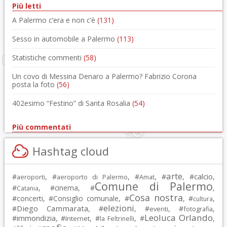
Più letti
A Palermo c’era e non c’è
(131)
Sesso in automobile a Palermo
(113)
Statistiche commenti
(58)
Un covo di Messina Denaro a Palermo? Fabrizio Corona
posta la foto
(56)
402esimo “Festino” di Santa Rosalia
(54)
Più commentati
Hashtag cloud
arte
calcio
#
, #
, #
, #
, #
,
aeroporti
aeroporto di Palermo
Amat
Comune di Palermo
#
, #
cinema
, #
,
Catania
Cosa nostra
#
concerti
, #
Consiglio comunale
, #
, #
,
cultura
elezioni
Diego Cammarata
#
, #
, #
, #
,
eventi
fotografia
Leoluca Orlando
immondizia
#
, #
, #
, #
,
Internet
la Feltrinelli