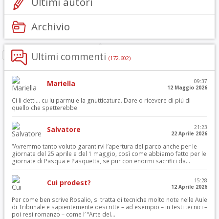
Ultimi autori
Archivio
Ultimi commenti
(172.602)
09:37
Mariella
12 Maggio 2026
Ci li detti… cu lu parmu e la gnutticatura. Dare o ricevere di più di
quello che spetterebbe.
21:23
Salvatore
22 Aprile 2026
“Avremmo tanto voluto garantirvi l’apertura del parco anche per le
giornate del 25 aprile e del 1 maggio, così come abbiamo fatto per le
giornate di Pasqua e Pasquetta, se pur con enormi sacrifici da...
15:28
Cui prodest?
12 Aprile 2026
Per come ben scrive Rosalio, si tratta di tecniche molto note nelle Aule
di Tribunale e sapientemente descritte – ad esempio – in testi tecnici –
poi resi romanzo – come l’ “Arte del...