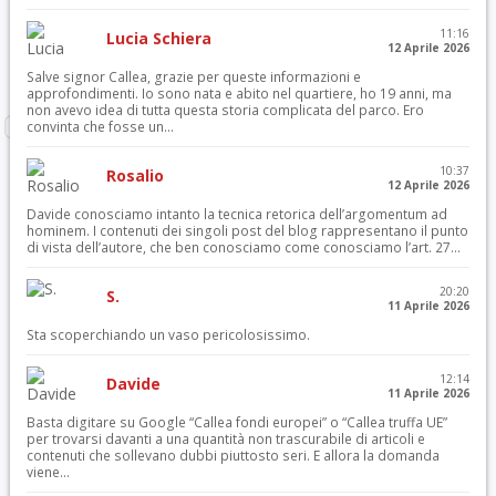
11:16
Lucia Schiera
12 Aprile 2026
Salve signor Callea, grazie per queste informazioni e
approfondimenti. Io sono nata e abito nel quartiere, ho 19 anni, ma
non avevo idea di tutta questa storia complicata del parco. Ero
convinta che fosse un...
10:37
Rosalio
12 Aprile 2026
Davide conosciamo intanto la tecnica retorica dell’argomentum ad
hominem. I contenuti dei singoli post del blog rappresentano il punto
di vista dell’autore, che ben conosciamo come conosciamo l’art. 27...
20:20
S.
11 Aprile 2026
Sta scoperchiando un vaso pericolosissimo.
12:14
Davide
11 Aprile 2026
Basta digitare su Google “Callea fondi europei” o “Callea truffa UE”
per trovarsi davanti a una quantità non trascurabile di articoli e
contenuti che sollevano dubbi piuttosto seri. E allora la domanda
viene...