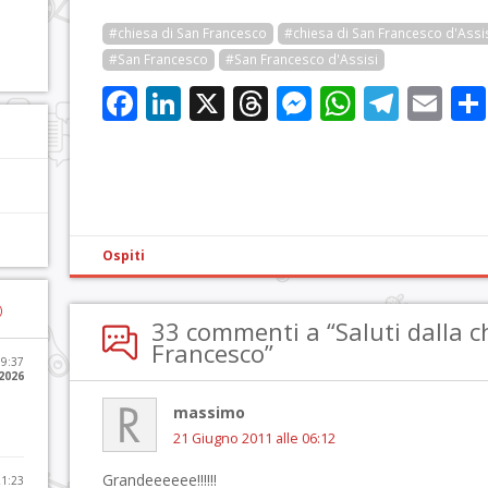
#chiesa di San Francesco
#chiesa di San Francesco d'Assi
#San Francesco
#San Francesco d'Assisi
Facebook
LinkedIn
X
Threads
Messenge
WhatsA
Tele
Em
Ospiti
)
33 commenti a “Saluti dalla c
Francesco”
09:37
2026
massimo
21 Giugno 2011 alle 06:12
Grandeeeeee!!!!!!
21:23