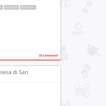
si
#gazebo
#Palermo
r
pp
gram
ail
Condividi
33 commenti
hiesa di San