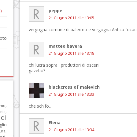
)
peppe
21 Giugno 2011 alle 13:05
vergogna comune di palermo e vergogna Antica focacc
foto
matteo bavera
21 Giugno 2011 alle 13:18
chi lucra sopra i produttori di osceni
gazebo?
blackcross of malevich
21 Giugno 2011 alle 13:33
,
rmo
che schifo..
,
nia
di
Elena
glio
21 Giugno 2011 alle 13:34
,
tura
oni
,