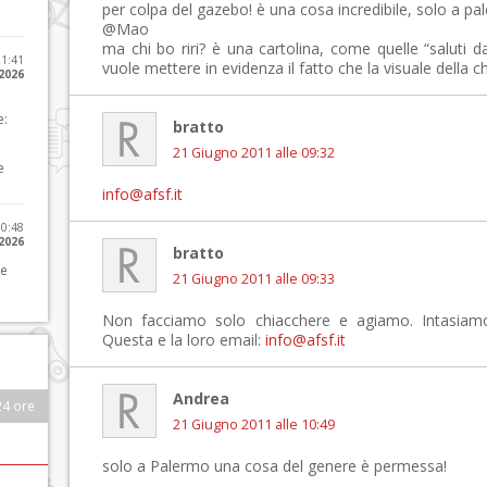
per colpa del gazebo! è una cosa incredibile, solo a p
@Mao
ma chi bo riri? è una cartolina, come quelle “saluti d
21:41
vuole mettere in evidenza il fatto che la visuale della ch
 2026
e:
bratto
21 Giugno 2011 alle 09:32
e
info@afsf.it
10:48
 2026
bratto
 e
21 Giugno 2011 alle 09:33
Non facciamo solo chiacchere e agiamo. Intasiamogl
Questa e la loro email:
info@afsf.it
Andrea
24 ore
21 Giugno 2011 alle 10:49
solo a Palermo una cosa del genere è permessa!