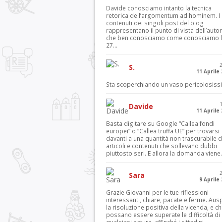
Davide conosciamo intanto la tecnica
retorica dell’argomentum ad hominem. I
contenuti dei singoli post del blog
rappresentano il punto di vista dell’autor
che ben conosciamo come conosciamo l’
27...
S.
11 Aprile
Sta scoperchiando un vaso pericolosiss
Davide
11 Aprile
Basta digitare su Google “Callea fondi
europei” o “Callea truffa UE” per trovarsi
davanti a una quantità non trascurabile d
articoli e contenuti che sollevano dubbi
piuttosto seri. E allora la domanda viene.
Sara
9 Aprile
Grazie Giovanni per le tue riflessioni
interessanti, chiare, pacate e ferme. Aus
la risoluzione positiva della vicenda, e c
possano essere superate le difficoltà di