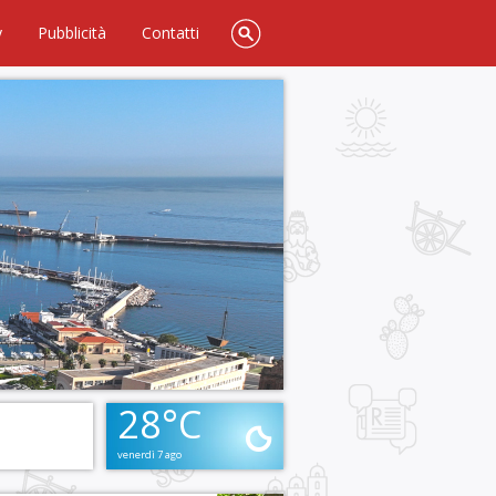
y
Pubblicità
Contatti
28°C
venerdì 7 ago