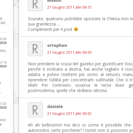
Maxim
21 Giugno 2011 alle 09:15
e,
Scusate, qualcuno potrebbe spostare la Chiesa non ri
art.
sua grandezza….
Complimenti per il post
20:20
 2026
ortophon
imo.
21 Giugno 2011 alle 09:30
12:14
Non prendere la scusa del gazebo per giustificare l’os
 2026
perché è inclinata a destra, hai anche tagliato il r
adatta e potevi metterti più vicino al vetusto manu
riprendere l’utilità per concentrarti sull’inutile. Che c
i
Mah! Per contrasto osserva le terse linee geome
postmoderna, quelle che strillano vittoria.
..
23:25
daniele
 2026
21 Giugno 2011 alle 09:32
pico
he
Ah ah bellissimo! ma dico io come è possibile che a
autorizzino certe porcherie? i turisti non si possono 