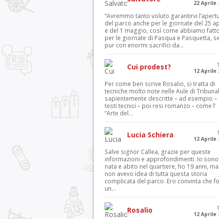
22 Aprile
“Avremmo tanto voluto garantirvi l’apert
del parco anche per le giornate del 25 ap
e del 1 maggio, così come abbiamo fatt
per le giornate di Pasqua e Pasquetta, s
pur con enormi sacrifici da...
Cui prodest?
12 Aprile
Per come ben scrive Rosalio, si tratta di
tecniche molto note nelle Aule di Tribuna
sapientemente descritte – ad esempio – 
testi tecnici – poi resi romanzo – come l’
“Arte del...
Lucia Schiera
12 Aprile
Salve signor Callea, grazie per queste
informazioni e approfondimenti. Io sono
nata e abito nel quartiere, ho 19 anni, ma
non avevo idea di tutta questa storia
complicata del parco. Ero convinta che f
un...
Rosalio
12 Aprile