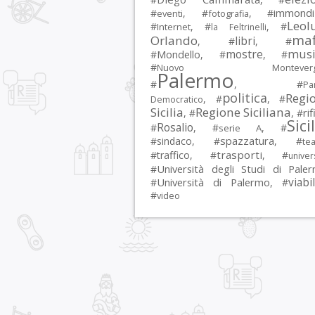
immondi
#
, #
, #
eventi
fotografia
Leol
#
, #
, #
Internet
la Feltrinelli
maf
Orlando
libri
, #
, #
musi
mostre
#
Mondello
, #
, #
#
Nuovo Montevergi
Palermo
#
, #
Par
politica
Regi
, #
, #
Democratico
Sicilia
Regione Siciliana
rif
, #
, #
Sici
Rosalio
#
, #
, #
serie A
spazzatura
#
sindaco
, #
, #
tea
trasporti
#
traffico
, #
, #
univer
Università degli Studi di Pale
#
Università di Palermo
viabil
#
, #
#
video