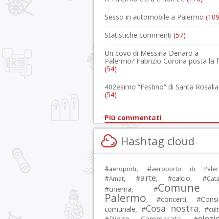
Sesso in automobile a Palermo
(109
Statistiche commenti
(57)
Un covo di Messina Denaro a
Palermo? Fabrizio Corona posta la 
(54)
402esimo “Festino” di Santa Rosalia
(54)
Più commentati
Hashtag cloud
#
, #
aeroporti
aeroporto di Pale
arte
calcio
#
, #
, #
, #
Amat
Cata
Comune 
#
cinema
, #
Palermo
, #
concerti
, #
Consi
Cosa nostra
comunale
, #
, #
cul
elezi
Diego Cammarata
#
, #