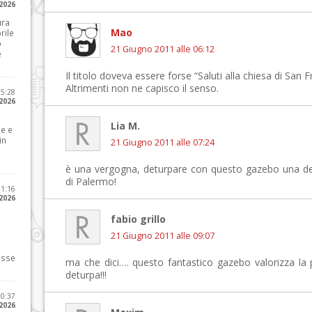
 2026
ura
Mao
rile
o
21 Giugno 2011 alle 06:12
e
Il titolo doveva essere forse “Saluti alla chiesa di San 
Altrimenti non ne capisco il senso.
15:28
 2026
Lia M.
le e
in
21 Giugno 2011 alle 07:24
è una vergogna, deturpare con questo gazebo una delle
di Palermo!
11:16
 2026
fabio grillo
21 Giugno 2011 alle 09:07
osse
ma che dici…. questo fantastico gazebo valorizza la 
deturpa!!!
10:37
 2026