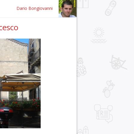
Dario Bongiovanni
ncesco