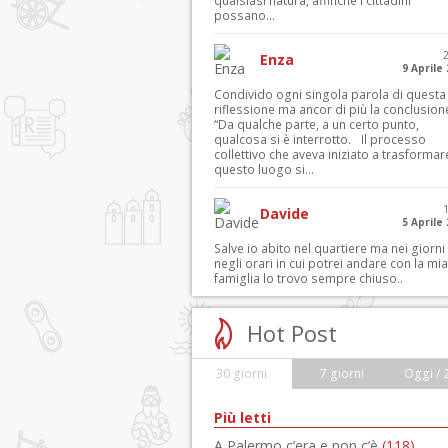
qualsiasi natura, affinché i cittadini
possano...
Enza
9 Aprile
Condivido ogni singola parola di questa
riflessione ma ancor di più la conclusion
“Da qualche parte, a un certo punto,
qualcosa si è interrotto. Il processo
collettivo che aveva iniziato a trasformar
questo luogo si...
Davide
5 Aprile
Salve io abito nel quartiere ma nei giorni
negli orari in cui potrei andare con la mia
famiglia lo trovo sempre chiuso..
Hot Post
30 giorni
7 giorni
Oggi / 
Più letti
A Palermo c’era e non c’è
(118)