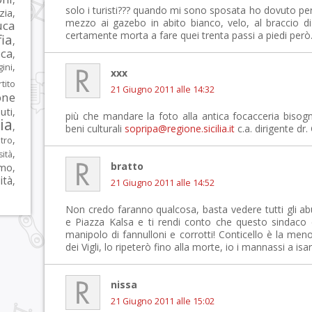
solo i turisti??? quando mi sono sposata ho dovuto per
zia
,
mezzo ai gazebo in abito bianco, velo, al braccio 
uca
certamente morta a fare quei trenta passi a piedi per
ia
,
ca
,
,
ni
xxx
tito
21 Giugno 2011 alle 14:32
one
iuti
,
più che mandare la foto alla antica focacceria bisog
lia
,
beni culturali
sopripa@regione.sicilia.it
c.a. dirigente dr
,
tro
,
sità
bratto
rmo
,
ità
,
21 Giugno 2011 alle 14:52
Non credo faranno qualcosa, basta vedere tutti gli ab
e Piazza Kalsa e ti rendi conto che questo sindaco
manipolo di fannulloni e corrotti! Conticello è la me
dei Vigli, lo ripeterò fino alla morte, io i mannassi a isar
nissa
21 Giugno 2011 alle 15:02