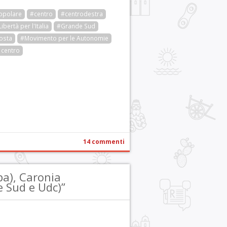
opolare
#centro
#centrodestra
ibertà per l'Italia
#Grande Sud
osta
#Movimento per le Autonomie
 centro
r
pp
gram
ail
Condividi
14 commenti
pa), Caronia
e Sud e Udc)”