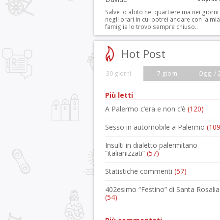
Salve io abito nel quartiere ma nei giorni
negli orari in cui potrei andare con la mia
famiglia lo trovo sempre chiuso..
Hot Post
30 giorni
7 giorni
Oggi / 
Più letti
A Palermo c’era e non c’è
(120)
Sesso in automobile a Palermo
(109
Insulti in dialetto palermitano
“italianizzati”
(57)
Statistiche commenti
(57)
402esimo “Festino” di Santa Rosalia
(54)