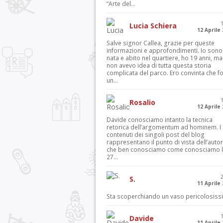
“Arte del...
Lucia Schiera
12 Aprile
Salve signor Callea, grazie per queste
informazioni e approfondimenti. Io sono
nata e abito nel quartiere, ho 19 anni, ma
non avevo idea di tutta questa storia
complicata del parco. Ero convinta che f
un...
Rosalio
12 Aprile
Davide conosciamo intanto la tecnica
retorica dell’argomentum ad hominem. I
contenuti dei singoli post del blog
rappresentano il punto di vista dell’autor
che ben conosciamo come conosciamo l’
27...
S.
11 Aprile
Sta scoperchiando un vaso pericolosiss
Davide
11 Aprile