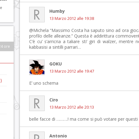
 e
Humby
13 Marzo 2012 alle 19:38
@Michela “Massimo Costa ha saputo sino ad ora giocare
profilo delle alleanze.” Questa è addirittura commoven
C’è cu’ s’arricria a taliare sti’ giri di walzer, mentre 
24 ore
kabbasisi a sintilli parrari…
GOKU
13 Marzo 2012 alle 19:47
)
E’ uno schema
Ciro
13 Marzo 2012 alle 20:13
belle facce di ……….! ma come si può votare per questi t
Antonio