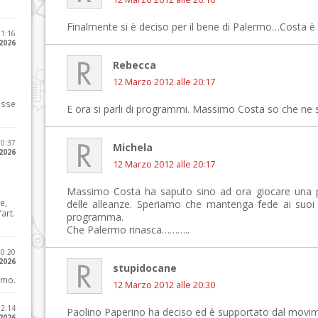
Finalmente si è deciso per il bene di Palermo…Costa è l
11:16
 2026
Rebecca
12 Marzo 2012 alle 20:17
osse
E ora si parli di programmi. Massimo Costa so che ne
10:37
Michela
 2026
12 Marzo 2012 alle 20:17
Massimo Costa ha saputo sino ad ora giocare una par
e,
delle alleanze. Speriamo che mantenga fede ai suoi i
art.
programma.
Che Palermo rinasca………..
20:20
 2026
stupidocane
imo.
12 Marzo 2012 alle 20:30
12:14
Paolino Paperino ha deciso ed è supportato dal movime
 2026