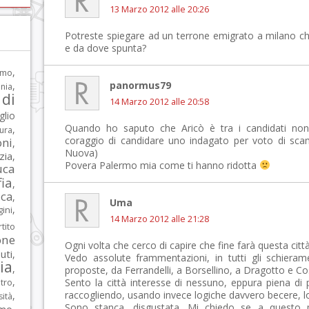
13 Marzo 2012 alle 20:26
Potreste spiegare ad un terrone emigrato a milano c
e da dove spunta?
,
rmo
panormus79
,
nia
di
14 Marzo 2012 alle 20:58
glio
Quando ho saputo che Aricò è tra i candidati non
,
tura
coraggio di candidare uno indagato per voto di sca
oni
,
Nuova)
zia
,
Povera Palermo mia come ti hanno ridotta
uca
ia
,
ca
,
Uma
,
ni
14 Marzo 2012 alle 21:28
tito
one
Ogni volta che cerco di capire che fine farà questa citt
iuti
,
Vedo assolute frammentazioni, in tutti gli schieramen
lia
,
proposte, da Ferrandelli, a Borsellino, a Dragotto e Co
,
Sento la città interesse di nessuno, eppura piena di p
tro
raccogliendo, usando invece logiche davvero becere, log
,
sità
Sono stanca, disgustata. Mi chiedo se a questo p