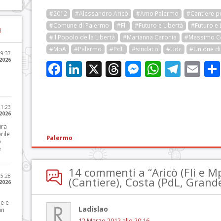
#2012
#Alessandro Aricò
#Amo Palermo
#Cantiere p
#Comune di Palermo
#FlI
#Futuro e Libertà
#Futuro e L
)
#Il Popolo della Libertà
#Marianna Caronia
#Massimo C
#MpA
#Palermo
#PdL
#sindaco
#Udc
#Unione di
09:37
2026
Facebook
LinkedIn
X
Threads
Messenge
WhatsA
Tele
Em
21:23
 2026
ura
rile
Palermo
o
e
14 commenti a “Aricò (Fli e M
15:28
(Cantiere), Costa (PdL, Grand
 2026
le e
Ladislao
in
12 Marzo 2012 alle 20:16