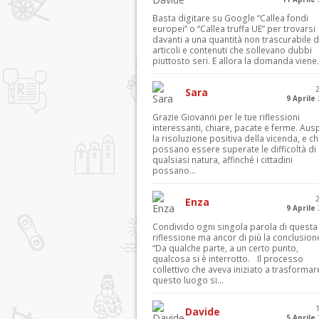
Basta digitare su Google “Callea fondi
europei” o “Callea truffa UE” per trovarsi
davanti a una quantità non trascurabile d
articoli e contenuti che sollevano dubbi
piuttosto seri. E allora la domanda viene.
Sara
9 Aprile
Grazie Giovanni per le tue riflessioni
interessanti, chiare, pacate e ferme. Aus
la risoluzione positiva della vicenda, e c
possano essere superate le difficoltà di
qualsiasi natura, affinché i cittadini
possano...
Enza
9 Aprile
Condivido ogni singola parola di questa
riflessione ma ancor di più la conclusion
“Da qualche parte, a un certo punto,
qualcosa si è interrotto. Il processo
collettivo che aveva iniziato a trasformar
questo luogo si...
Davide
5 Aprile