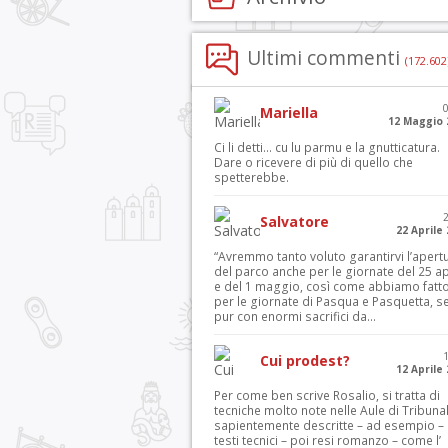
Ultimi commenti
(172.602
Mariella
12 Maggio 
Ci li detti… cu lu parmu e la gnutticatura.
Dare o ricevere di più di quello che
spetterebbe.
Salvatore
22 Aprile
“Avremmo tanto voluto garantirvi l’apert
del parco anche per le giornate del 25 ap
e del 1 maggio, così come abbiamo fatt
per le giornate di Pasqua e Pasquetta, s
pur con enormi sacrifici da...
Cui prodest?
12 Aprile
Per come ben scrive Rosalio, si tratta di
tecniche molto note nelle Aule di Tribuna
sapientemente descritte – ad esempio – 
testi tecnici – poi resi romanzo – come l’