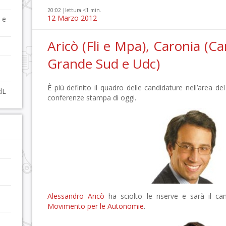
20:02 |
lettura <1 min.
12 Marzo 2012
 e
Aricò (Fli e Mpa), Caronia (Ca
Grande Sud e Udc)
é
È più definito il quadro delle candidature nell’area de
dL
conferenze stampa di oggi.
Alessandro Aricò
ha sciolto le riserve e sarà il ca
Movimento per le Autonomie
.