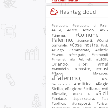
Più commentati
Hashtag cloud
#
, #
aeroporti
aeroporto di Pale
arte
calcio
#
, #
, #
, #
Amat
Cata
Comune 
#
cinema
, #
Palermo
, #
concerti
, #
Consi
Cosa nostra
comunale
, #
, #
cul
elezi
Diego Cammarata
#
, #
immondi
#
, #
, #
eventi
fotografia
Leol
#
, #
, #
Internet
la Feltrinelli
maf
Orlando
libri
, #
, #
musi
mostre
#
Mondello
, #
, #
#
Nuovo Montevergi
Palermo
#
, #
Par
politica
Regi
, #
, #
Democratico
Sicilia
Regione Siciliana
rif
, #
, #
Sici
Rosalio
#
, #
, #
serie A
spazzatura
#
sindaco
, #
, #
tea
trasporti
#
traffico
, #
, #
univer