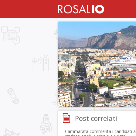
Post correlati
Cammarata commenta i candidati a