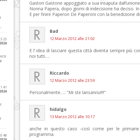
Gaston Gastone appoggiato a sua insaputa dall’unione pi
Nonna Papera, dopo giorni di indecisione ha deciso. In
E per finire Paperon De Paperoni con la benedizione d
i
..
Bad
12 Marzo 2012 alle 21:02
23:25
 2026
E l’ idea di lasciare questa città diventa sempre più 
noi tutti….
pico
he
Riccardo
12 Marzo 2012 alle 23:59
21:41
 2026
Personalmente….: “Mi ste lansannu!!!!”
e:
hidalgo
13 Marzo 2012 alle 10:17
e
anche in questo caso -così come per le primarie 
programma.
10:48
 2026