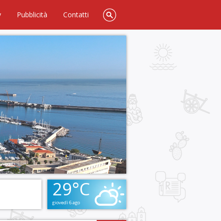
y
Pubblicità
Contatti
29°C
giovedì 6 ago