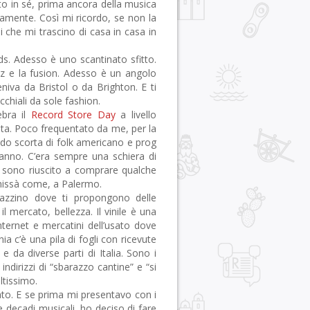
to in sé, prima ancora della musica
iamente. Così mi ricordo, se non la
i che mi trascino di casa in casa in
rds. Adesso è uno scantinato sfitto.
zz e la fusion. Adesso è un angolo
niva da Bristol o da Brighton. E ti
cchiali da sole fashion.
ebra il
Record Store Day
a livello
anta. Poco frequentato da me, per la
endo scorta di folk americano e prog
 anno. C’era sempre una schiera di
ì sono riuscito a comprare qualche
chissà come, a Palermo.
azzino dove ti propongono delle
l mercato, bellezza. Il vinile è una
nternet e mercatini dell’usato dove
a c’è una pila di fogli con ricevute
 da diverse parti di Italia. Sono i
 indirizzi di “sbarazzo cantine” e “si
altissimo.
nato. E se prima mi presentavo con i
 e decadi musicali, ho deciso di fare