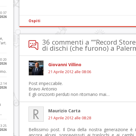
10:37
 2026
Ospiti
e,
36 commenti a ““Record Store 
art.
di dischi (che furono) a Paler
20:20
 2026
Giovanni Villino
imo.
21 Aprile 2012 alle 08:06
Post impeccabile.
12:14
 2026
Bravo Antonio
E gli orizzonti perduti non ritornano mai…
i
Maurizio Carta
..
21 Aprile 2012 alle 08:28
23:25
Bellissimo post. Il Dna della nostra generazione è 
 2026
ancora alcuni, sopravvissuti ai traslochi e ai camb