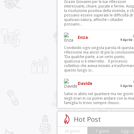
Grazie Giovanni per le tue riflessioni
interessanti, chiare, pacate e ferme. Aus
la risoluzione positiva della vicenda, e c
possano essere superate le difficoltà di
qualsiasi natura, affinché i cittadini
possano...
Enza
9 Aprile
Condivido ogni singola parola di questa
riflessione ma ancor di più la conclusion
“Da qualche parte, a un certo punto,
qualcosa si è interrotto. Il processo
collettivo che aveva iniziato a trasformar
questo luogo si...
Davide
5 Aprile
Salve io abito nel quartiere ma nei giorni
negli orari in cui potrei andare con la mia
famiglia lo trovo sempre chiuso..
Hot Post
30 giorni
7 giorni
Oggi / 