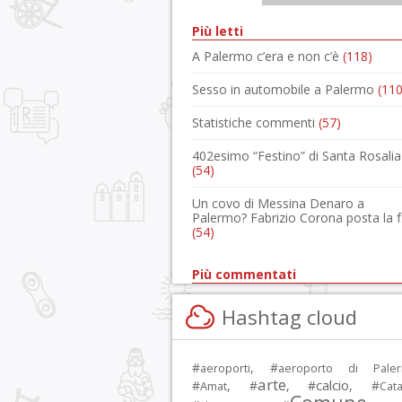
Più letti
A Palermo c’era e non c’è
(118)
Sesso in automobile a Palermo
(110
Statistiche commenti
(57)
402esimo “Festino” di Santa Rosalia
(54)
Un covo di Messina Denaro a
Palermo? Fabrizio Corona posta la 
(54)
Più commentati
Hashtag cloud
#
, #
aeroporti
aeroporto di Pale
arte
calcio
#
, #
, #
, #
Amat
Cata