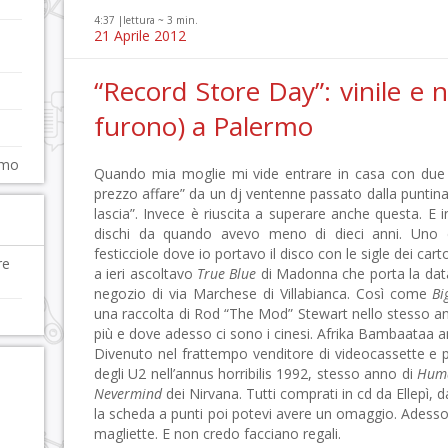
4:37 |
lettura ~
3
min.
21 Aprile 2012
“Record Store Day”: vinile e n
furono) a Palermo
rmo
Quando mia moglie mi vide entrare in casa con due 
prezzo affare” da un dj ventenne passato dalla puntina 
lascia”. Invece è riuscita a superare anche questa. E
dischi da quando avevo meno di dieci anni. Uno dei
festicciole dove io portavo il disco con le sigle dei car
re
a ieri ascoltavo
True Blue
di Madonna che porta la data
negozio di via Marchese di Villabianca. Così come
Bi
una raccolta di Rod “The Mod” Stewart nello stesso an
più e dove adesso ci sono i cinesi. Afrika Bambaataa a
Divenuto nel frattempo venditore di videocassette e 
degli U2 nell’annus horribilis 1992, stesso anno di
Hum
Nevermind
dei Nirvana. Tutti comprati in cd da Ellepì, d
la scheda a punti poi potevi avere un omaggio. Adesso
magliette. E non credo facciano regali.