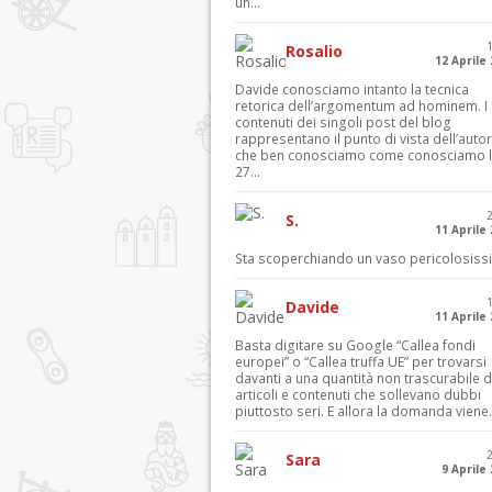
un...
Rosalio
12 Aprile
Davide conosciamo intanto la tecnica
retorica dell’argomentum ad hominem. I
contenuti dei singoli post del blog
rappresentano il punto di vista dell’autor
che ben conosciamo come conosciamo l’
27...
S.
11 Aprile
Sta scoperchiando un vaso pericolosiss
Davide
11 Aprile
Basta digitare su Google “Callea fondi
europei” o “Callea truffa UE” per trovarsi
davanti a una quantità non trascurabile d
articoli e contenuti che sollevano dubbi
piuttosto seri. E allora la domanda viene.
Sara
9 Aprile