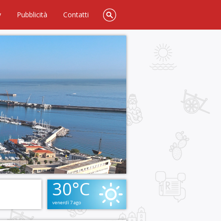
y
Pubblicità
Contatti
30°C
venerdì 7 ago