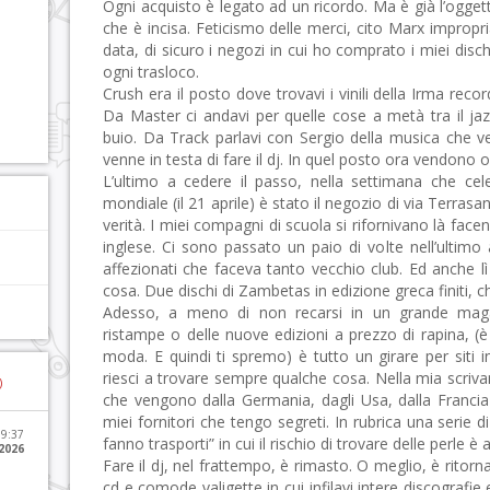
Ogni acquisto è legato ad un ricordo. Ma è già l’ogget
che è incisa. Feticismo delle merci, cito Marx impropr
data, di sicuro i negozi in cui ho comprato i miei disch
ogni trasloco.
Crush era il posto dove trovavi i vinili della Irma reco
Da Master ci andavi per quelle cose a metà tra il ja
buio. Da Track parlavi con Sergio della musica che ve
venne in testa di fare il dj. In quel posto ora vendono o
L’ultimo a cedere il passo, nella settimana che cel
mondiale (il 21 aprile) è stato il negozio di via Terras
verità. I miei compagni di scuola si rifornivano là fac
inglese. Ci sono passato un paio di volte nell’ultimo
affezionati che faceva tanto vecchio club. Ed anche l
cosa. Due dischi di Zambetas in edizione greca finiti, 
Adesso, a meno di non recarsi in un grande mag
ristampe o delle nuove edizioni a prezzo di rapina, (è i
moda. E quindi ti spremo) è tutto un girare per siti i
riesci a trovare sempre qualche cosa. Nella mia scrivani
)
che vengono dalla Germania, dagli Usa, dalla Francia e
miei fornitori che tengo segreti. In rubrica una serie di
09:37
fanno trasporti” in cui il rischio di trovare delle perle è 
2026
Fare il dj, nel frattempo, è rimasto. O meglio, è ritor
cd e comode valigette in cui infilavi intere discografie