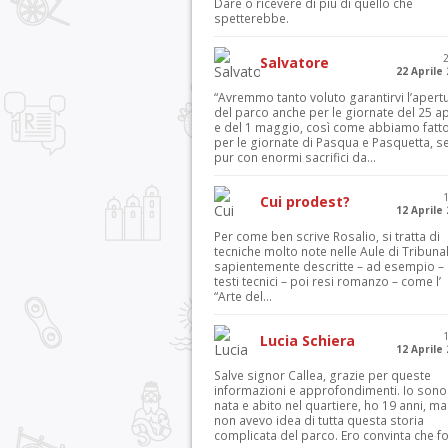
Dare o ricevere di più di quello che
spetterebbe.
Salvatore
22 Aprile
“Avremmo tanto voluto garantirvi l’apert
del parco anche per le giornate del 25 ap
e del 1 maggio, così come abbiamo fatt
per le giornate di Pasqua e Pasquetta, s
pur con enormi sacrifici da...
Cui prodest?
12 Aprile
Per come ben scrive Rosalio, si tratta di
tecniche molto note nelle Aule di Tribuna
sapientemente descritte – ad esempio – 
testi tecnici – poi resi romanzo – come l’
“Arte del...
Lucia Schiera
12 Aprile
Salve signor Callea, grazie per queste
informazioni e approfondimenti. Io sono
nata e abito nel quartiere, ho 19 anni, ma
non avevo idea di tutta questa storia
complicata del parco. Ero convinta che f