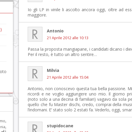
Io gli LP in vinile li ascolto ancora oggi, oltre ad es
maggiore.
)
Antonio
21 Aprile 2012 alle 10:13
Passa la proposta mangiapane, i candidati dicano i dieci
Per il resto, è tutto un altro sentire…
Milvia
foto
21 Aprile 2012 alle 15:04
Antonio, non conoscevo questa tua bella passione. Mi 
ricordi e ne voglio aggiungere uno mio. Il giorno p
(noto solo a una decina di familiari) vagavo da sola per
quello che fu Master dischi, credo, comprai della mus
l’indomani. E’ stato solo 2 estati fa. Vederlo, oggi, sman
,
rmo
stupidocane
,
nia