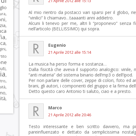
di
21 Aprile 2012 alle 15:13
glio
Al mio rientro da postacci vari sparsi per il globo, 
,
tura
“vinilici” li chiamavo…taaaanti anni addietro.
oni
,
Alcuni li tenevo per me, altri li “proponevo” senza fi
zia
,
nell’articolo (BELLISSIMO) qui sopra.
uca
ia
,
ca
,
Eugenio
,
ni
21 Aprile 2012 alle 15:14
tito
one
La musica ha perso forma e sostanza…
iuti
,
Dalla fisicità che aveva il supporto analogico: vinile,
lia
,
“anti materia” del sistema binario dell’mp3 o dell’Ipod.
Per non parlare delle cover, zeppe di colori, foto ed ar
,
tro
brani, gli autori, i componenti del gruppo e la firma dell’
,
sità
Detto questo caro Antonio ti saluto, ciao e a presto.
rmo
,
ità
,
Marco
21 Aprile 2012 alle 20:46
Testo interessante e ben scritto davvero, ma p
pareinfluenzato e dettato da semplicissima nostalg