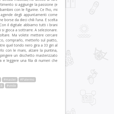
ertimento si aggiunge la passione (e
bambini con le figurine. Ce l’ho, mi
e agende degli appuntamenti come
e borse da dieci chili l’una. E scelta
on il digitale abbiamo tutti i brani
 si gioca a sottrarre. A selezionare.
oltare. Ma volete mettere cercare
sco, comprarlo, metterlo sul piatto,
tre quel tondo nero gira a 33 giri al
rlo con le mani, alzare la puntina,
i spingere un dischetto masterizzato
a e leggere una fila di numeri che
#master
#Palermo
ck
#vinile
r
pp
gram
ail
Condividi