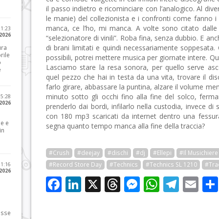
il passo indietro e ricominciare con l’analogico. Al div
le manie) del collezionista e i confronti come fanno i 
manca, ce l’ho, mi manca. A volte sono citato dall
21:23
 2026
“selezionatore di vinili”. Roba fina, senza dubbio. E anch
di brani limitati e quindi necessariamente soppesata. C
ura
rile
possibili, potrei mettere musica per giornate intere. Qui
o
Lasciamo stare la resa sonora, per quello serve asc
e
quel pezzo che hai in testa da una vita, trovare il di
farlo girare, abbassare la puntina, alzare il volume men
minuto sotto gli occhi fino alla fine del solco, ferma
15:28
 2026
prenderlo dai bordi, infilarlo nella custodia, invece d
con 180 mp3 scaricati da internet dentro una fessur
le e
segna quanto tempo manca alla fine della traccia?
in
#Crush
#deejay
#dischi
#dj
#Ellepi
#Il Musichiere
#Record Store Day
#Technics
#Technics SL 1210
#Tra
11:16
 2026
Facebook
LinkedIn
X
Threads
Messenge
WhatsA
Tele
Em
osse