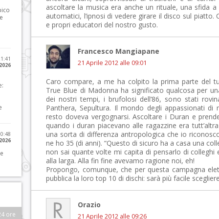
ascoltare la musica era anche un rituale, una sfida a 
pico
automatici, l’ipnosi di vedere girare il disco sul piatto. Ol
he
e propri educatori del nostro gusto.
Francesco Mangiapane
21:41
21 Aprile 2012 alle 09:01
 2026
Caro compare, a me ha colpito la prima parte del tuo.
e:
True Blue di Madonna ha significato qualcosa per una 
dei nostri tempi, i brufolosi dell’86, sono stati rovi
e
Panthera, Sepultura. Il mondo degli appassionati di m
resto doveva vergognarsi. Ascoltare i Duran e prend
quando i duran piacevano alle ragazzine era tutt’altr
una sorta di differenza antropologica che io ricono
10:48
 2026
ne ho 35 (di anni). “Questo di sicuro ha a casa una col
non sai quante volte mi capita di pensarlo di colleghi
 e
alla larga. Alla fin fine avevamo ragione noi, eh!
Propongo, comunque, che per questa campagna eletto
pubblica la loro top 10 di dischi: sarà più facile sceglier
Orazio
24 ore
21 Aprile 2012 alle 09:26