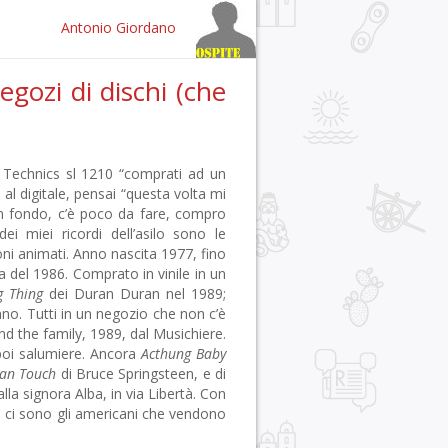
Antonio Giordano
egozi di dischi (che
Technics sl 1210 “comprati ad un
al digitale, pensai “questa volta mi
 in fondo, c’è poco da fare, compro
 miei ricordi dell’asilo sono le
toni animati. Anno nascita 1977, fino
 del 1986. Comprato in vinile in un
g Thing
dei Duran Duran nel 1989;
no. Tutti in un negozio che non c’è
nd the family, 1989, dal Musichiere.
poi salumiere. Ancora
Acthung Baby
an Touch
di Bruce Springsteen, e di
alla signora Alba, in via Libertà. Con
 ci sono gli americani che vendono