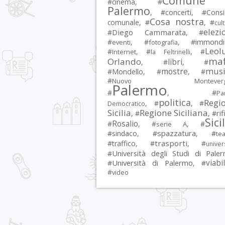
Comune 
#
cinema
, #
Palermo
, #
concerti
, #
Consi
Cosa nostra
comunale
, #
, #
cul
elezi
Diego Cammarata
#
, #
immondi
#
, #
, #
eventi
fotografia
Leol
#
, #
, #
Internet
la Feltrinelli
maf
Orlando
libri
, #
, #
musi
mostre
#
Mondello
, #
, #
#
Nuovo Montevergi
Palermo
#
, #
Par
politica
Regi
, #
, #
Democratico
Sicilia
Regione Siciliana
rif
, #
, #
Sici
Rosalio
#
, #
, #
serie A
spazzatura
#
sindaco
, #
, #
tea
trasporti
#
traffico
, #
, #
univer
Università degli Studi di Pale
#
Università di Palermo
viabil
#
, #
#
video