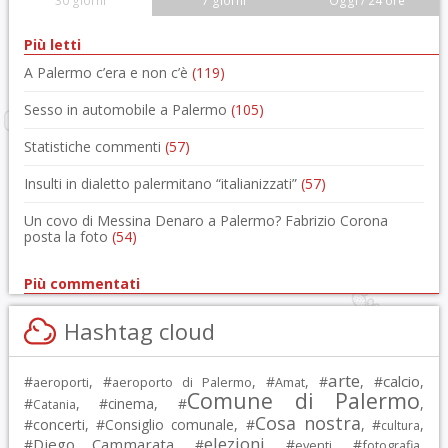
30 giorni
7 giorni
Oggi / 24 ore
Più letti
A Palermo c’era e non c’è
(119)
Sesso in automobile a Palermo
(105)
Statistiche commenti
(57)
Insulti in dialetto palermitano “italianizzati”
(57)
Un covo di Messina Denaro a Palermo? Fabrizio Corona
posta la foto
(54)
Più commentati
Hashtag cloud
arte
calcio
#
, #
, #
, #
, #
,
aeroporti
aeroporto di Palermo
Amat
Comune di Palermo
#
, #
cinema
, #
,
Catania
Cosa nostra
#
concerti
, #
Consiglio comunale
, #
, #
,
cultura
elezioni
Diego Cammarata
#
, #
, #
, #
,
eventi
fotografia