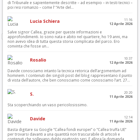
di Tribunale e sapientemente descritte – ad esempio – in testi tecnici –
poi resi romanzo – come l’ “Arte del...
11:16
Lucia Schiera
12 Aprile 2026
Salve signor Callea, grazie per queste informazioni e
approfondimenti. Io sono nata e abito nel quartiere, ho 19 anni, ma
non avevo idea di tutta questa storia complicata del parco. Ero
convinta che fosse un...
10:37
Rosalio
12 Aprile 2026
Davide conosciamo intanto la tecnica retorica dell’argomentum ad
hominem. I contenuti dei singoli post del blog rappresentano il punto
di vista dell’autore, che ben conosciamo come conosciamo l’art. 27...
20:20
S.
11 Aprile 2026
Sta scoperchiando un vaso pericolosissimo.
12:14
Davide
11 Aprile 2026
Basta digitare su Google “Callea fondi europei” o “Callea truffa UE”
per trovarsi davanti a una quantità non trascurabile di articoli e
contenuti che sollevano dubbi piuttosto seri. E allora la domanda