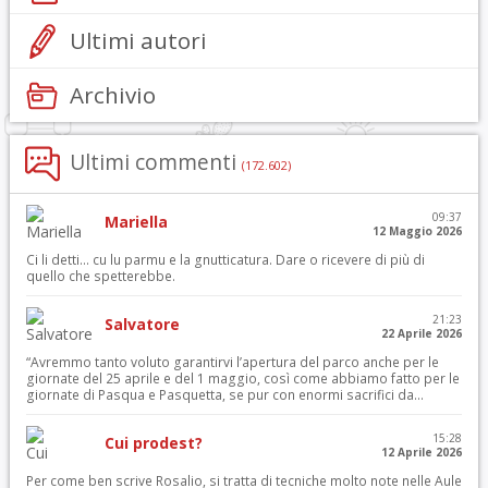
Ultimi autori
Archivio
Ultimi commenti
(172.602)
09:37
Mariella
12 Maggio 2026
Ci li detti… cu lu parmu e la gnutticatura. Dare o ricevere di più di
quello che spetterebbe.
21:23
Salvatore
22 Aprile 2026
“Avremmo tanto voluto garantirvi l’apertura del parco anche per le
giornate del 25 aprile e del 1 maggio, così come abbiamo fatto per le
giornate di Pasqua e Pasquetta, se pur con enormi sacrifici da...
15:28
Cui prodest?
12 Aprile 2026
Per come ben scrive Rosalio, si tratta di tecniche molto note nelle Aule