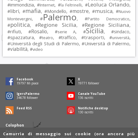
Leoluca Orlando
immondizia
#
, #
, #
, #
,
Internet
la Feltrinelli
mafia
musica
libri
mostre
#
, #
, #
Mondello
, #
, #
, #
Nuovo
Palermo
, #
, #
,
Montevergini
Partito Democratico
politica
Regione Sicilia
Regione Siciliana
#
, #
, #
,
Sicilia
Rosalio
rifiuti
#
, #
, #
, #
, #
sindaco
,
serie A
spazzatura
trasporti
#
, #
, #
traffico
, #
, #
,
teatro
università
Università degli Studi di Palermo
Università di Palermo
#
, #
,
viabilità
#
, #
video
Facebook
X
19797
Mi piace
19771
follower
IgersPalermo
Canale YouTube
34678
follower
136
iscritti
Feed RSS
Notifiche desktop
130
iscritti
Colophon
Policy
Camurrìa di messaggio sui cookie (ora ancora più
Pubblicità
Statistiche commenti