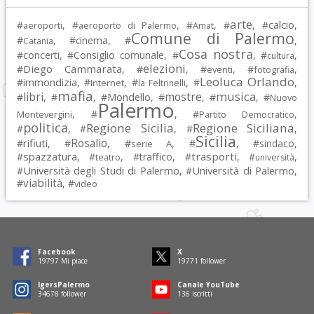
arte
calcio
#
, #
, #
, #
, #
,
aeroporti
aeroporto di Palermo
Amat
Comune di Palermo
#
, #
cinema
, #
,
Catania
Cosa nostra
#
concerti
, #
Consiglio comunale
, #
, #
,
cultura
elezioni
Diego Cammarata
#
, #
, #
, #
,
eventi
fotografia
Leoluca Orlando
immondizia
#
, #
, #
, #
,
Internet
la Feltrinelli
mafia
musica
libri
mostre
#
, #
, #
Mondello
, #
, #
, #
Nuovo
Palermo
, #
, #
,
Montevergini
Partito Democratico
politica
Regione Sicilia
Regione Siciliana
#
, #
, #
,
Sicilia
Rosalio
rifiuti
#
, #
, #
, #
, #
sindaco
,
serie A
spazzatura
trasporti
#
, #
, #
traffico
, #
, #
,
teatro
università
Università degli Studi di Palermo
Università di Palermo
#
, #
,
viabilità
#
, #
video
Facebook
X
19797
Mi piace
19771
follower
IgersPalermo
Canale YouTube
34678
follower
136
iscritti