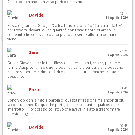
Sta scoperchiando un vaso pericolosissimo.
12:14
Davide
11 Aprile 2026
Basta digitare su Google “Callea fondi europei” o “Callea truffa UE”
per trovarsi davanti a una quantità non trascurabile di articoli e
contenuti che sollevano dubbi piuttosto seri. E allora la domanda
viene...
23:25
Sara
9 Aprile 2026
Grazie Giovanni per le tue riflessioni interessanti, chiare, pacate e
ferme. Auspico la risoluzione positiva della vicenda, e che possano
essere superate le difficoltà di qualsiasi natura, affinché i cittadini
possano...
21:41
Enza
9 Aprile 2026
Condivido ogni singola parola di questa riflessione ma ancor di più
la conclusione: “Da qualche parte, a un certo punto, qualcosa si è
interrotto. Il processo collettivo che aveva iniziato a trasformare
questo luogo si...
10:48
Davide
5 Aprile 2026