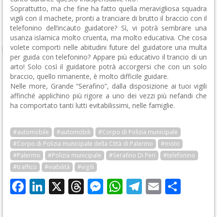
Soprattutto, ma che fine ha fatto quella meravigliosa squadra
vigili con il machete, pronti a tranciare di brutto il braccio con il
telefonino dell’incauto guidatore? Sì, vi potrà sembrare una
usanza islamica molto cruenta, ma molto educativa. Che cosa
volete comporti nelle abitudini future del guidatore una multa
per guida con telefonino? Appare più educativo il trancio di un
arto! Solo così il guidatore potrà accorgersi che con un solo
braccio, quello rimanente, è molto difficile guidare.
Nelle more, Grande “Serafino”, dalla disposizione ai tuoi vigili
affinché applichino più rigore a uno dei vezzi più nefandi che
ha comportato tanti lutti evitabilissimi, nelle famiglie.
#automobile
#automobili
#Corpo di Polizia municipale
#Corpo di Polizia municipale della Città di Palermo
#moto
#Palermo
#Polizia municipale
#Serafino Di Peri
#telefonino
#traffico
#viabilità
#vigili
Facebook
LinkedIn
X
Threads
Messenger
WhatsApp
Telegram
Email
Cond