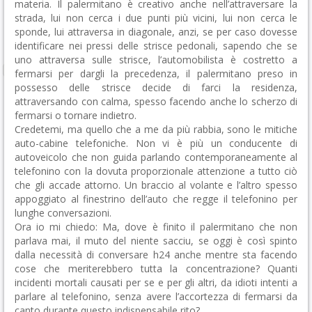
materia. Il palermitano è creativo anche nell’attraversare la
strada, lui non cerca i due punti più vicini, lui non cerca le
sponde, lui attraversa in diagonale, anzi, se per caso dovesse
identificare nei pressi delle strisce pedonali, sapendo che se
uno attraversa sulle strisce, l’automobilista è costretto a
fermarsi per dargli la precedenza, il palermitano preso in
possesso delle strisce decide di farci la residenza,
attraversando con calma, spesso facendo anche lo scherzo di
fermarsi o tornare indietro.
Credetemi, ma quello che a me da più rabbia, sono le mitiche
auto-cabine telefoniche. Non vi è più un conducente di
autoveicolo che non guida parlando contemporaneamente al
telefonino con la dovuta proporzionale attenzione a tutto ciò
che gli accade attorno. Un braccio al volante e l’altro spesso
appoggiato al finestrino dell’auto che regge il telefonino per
lunghe conversazioni.
Ora io mi chiedo: Ma, dove è finito il palermitano che non
parlava mai, il muto del niente sacciu, se oggi è così spinto
dalla necessità di conversare h24 anche mentre sta facendo
cose che meriterebbero tutta la concentrazione? Quanti
incidenti mortali causati per se e per gli altri, da idioti intenti a
parlare al telefonino, senza avere l’accortezza di fermarsi da
canto durante questo indispensabile rito?