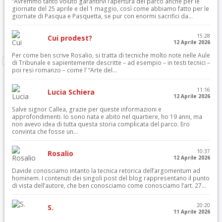
“Avremmo tanto voluto garantirvi l’apertura del parco anche per le
giornate del 25 aprile e del 1 maggio, così come abbiamo fatto per le
giornate di Pasqua e Pasquetta, se pur con enormi sacrifici da...
15:28
Cui prodest?
12 Aprile 2026
Per come ben scrive Rosalio, si tratta di tecniche molto note nelle Aule
di Tribunale e sapientemente descritte – ad esempio – in testi tecnici –
poi resi romanzo – come l’ “Arte del...
11:16
Lucia Schiera
12 Aprile 2026
Salve signor Callea, grazie per queste informazioni e
approfondimenti. Io sono nata e abito nel quartiere, ho 19 anni, ma
non avevo idea di tutta questa storia complicata del parco. Ero
convinta che fosse un...
10:37
Rosalio
12 Aprile 2026
Davide conosciamo intanto la tecnica retorica dell’argomentum ad
hominem. I contenuti dei singoli post del blog rappresentano il punto
di vista dell’autore, che ben conosciamo come conosciamo l’art. 27...
20:20
S.
11 Aprile 2026