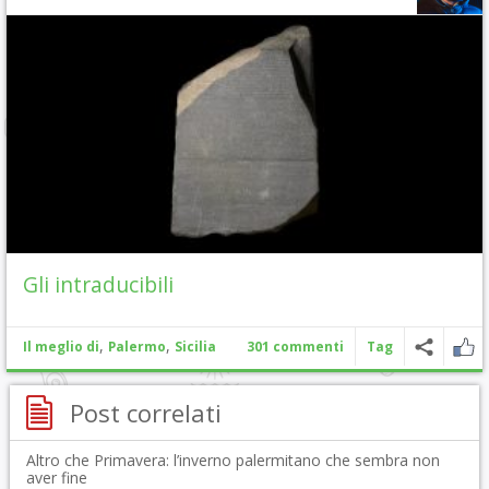
Gli intraducibili
,
,
Il meglio di
Palermo
Sicilia
301 commenti
Tag
Post correlati
Altro che Primavera: l’inverno palermitano che sembra non
aver fine