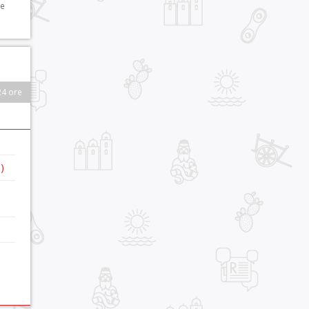
 e
24 ore
)