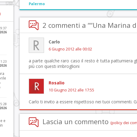
Palermo
)
2 commenti a ““Una Marina di 
09:37
2026
Carlo
6 Giugno 2012 alle 00:02
a parte qualche raro caso il resto è tutta pattumiera gl
21:23
 2026
più con questi imbroglioni
ura
rile
Rosalio
o
e
10 Giugno 2012 alle 17:55
Carlo ti invito a essere rispettoso nei tuoi commenti. G
15:28
 2026
Lascia un commento
le e
(policy dei co
in