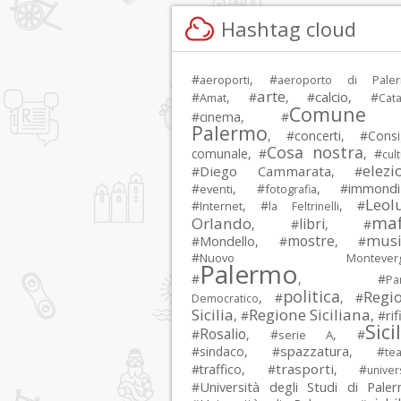
Hashtag cloud
#
, #
aeroporti
aeroporto di Pale
arte
calcio
#
, #
, #
, #
Amat
Cata
Comune 
#
cinema
, #
Palermo
, #
concerti
, #
Consi
Cosa nostra
comunale
, #
, #
cul
elezi
Diego Cammarata
#
, #
immondi
#
, #
, #
eventi
fotografia
Leol
#
, #
, #
Internet
la Feltrinelli
maf
Orlando
libri
, #
, #
musi
mostre
#
Mondello
, #
, #
#
Nuovo Montevergi
Palermo
#
, #
Par
politica
Regi
, #
, #
Democratico
Sicilia
Regione Siciliana
rif
, #
, #
Sici
Rosalio
#
, #
, #
serie A
spazzatura
#
sindaco
, #
, #
tea
trasporti
#
traffico
, #
, #
univer
Università degli Studi di Pale
#