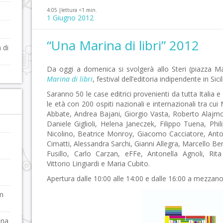
4:05 |
lettura <1 min.
1 Giugno 2012
“Una Marina di libri” 2012
 di
Da oggi a domenica si svolgerà allo Steri (piazza Ma
Marina di libri
, festival dell’editoria indipendente in Sicil
Saranno 50 le case editrici provenienti da tutta Italia 
le età con 200 ospiti nazionali e internazionali tra cui
Abbate, Andrea Bajani, Giorgio Vasta, Roberto Alajmo
Daniele Giglioli, Helena Janeczek, Filippo Tuena, Phil
Nicolino, Beatrice Monroy, Giacomo Cacciatore, Anton
Cimatti, Alessandra Sarchi, Gianni Allegra, Marcello 
Fusillo, Carlo Carzan, eFFe, Antonella Agnoli, Rit
Vittorio Lingiardi e Maria Cubito.
Apertura dalle 10:00 alle 14:00 e dalle 16:00 a mezzanot
um
ana