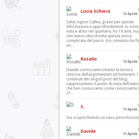
Lucia Schiera
12 Aprile
Salve signor Callea, grazie per queste
informazioni e approfondimenti. Io sono
nata e abito nel quartiere, ho 19 anni, ma
non avevo idea di tutta questa storia
complicata del parco. Ero convinta che f
un...
Rosalio
12 Aprile
Davide conosciamo intanto la tecnica
retorica dell’argomentum ad hominem. I
contenuti dei singoli post del blog
rappresentano il punto di vista dell’autor
che ben conosciamo come conosciamo l’
27...
S.
11 Aprile
Sta scoperchiando un vaso pericolosiss
Davide
11 Aprile