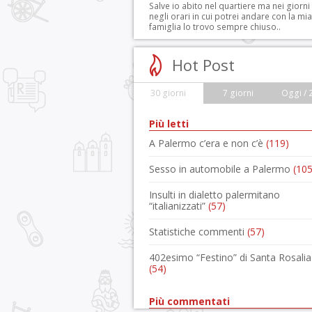
Salve io abito nel quartiere ma nei giorni
negli orari in cui potrei andare con la mia
famiglia lo trovo sempre chiuso..
Hot Post
30 giorni
7 giorni
Oggi / 
Più letti
A Palermo c’era e non c’è
(119)
Sesso in automobile a Palermo
(105
Insulti in dialetto palermitano
“italianizzati”
(57)
Statistiche commenti
(57)
402esimo “Festino” di Santa Rosalia
(54)
Più commentati