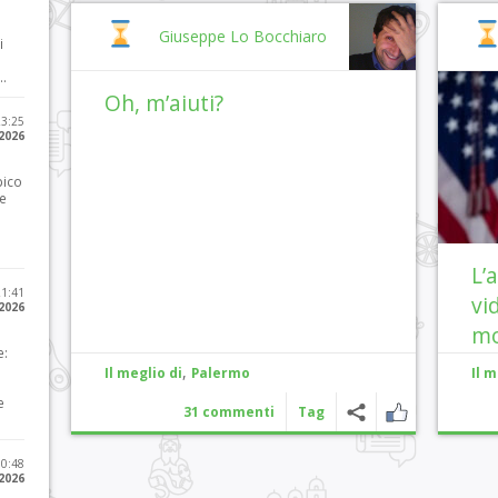
Giuseppe Lo Bocchiaro
i
..
Oh, m’aiuti?
23:25
 2026
pico
he
L’
21:41
vi
 2026
mo
e:
,
Il meglio di
Palermo
Il m
e
31 commenti
Tag
10:48
 2026