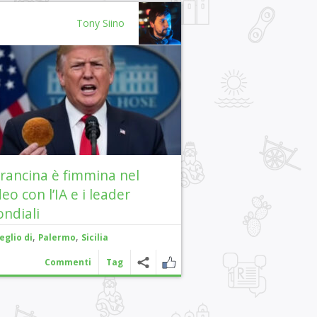
Tony Siino
arancina è fimmina nel
deo con l’IA e i leader
ndiali
,
,
eglio di
Palermo
Sicilia
Commenti
Tag