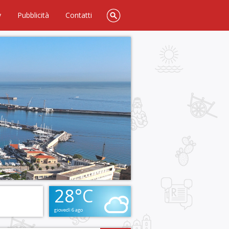
y
Pubblicità
Contatti
28°C
giovedì 6 ago