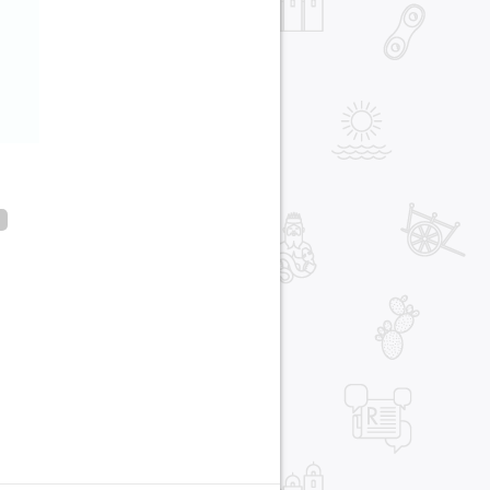
i
r
pp
gram
ail
Condividi