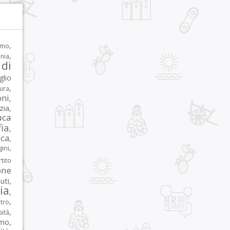
,
rmo
,
nia
di
glio
,
tura
oni
,
zia
,
uca
ia
,
ca
,
,
ni
tito
one
iuti
,
lia
,
,
tro
,
sità
rmo
,