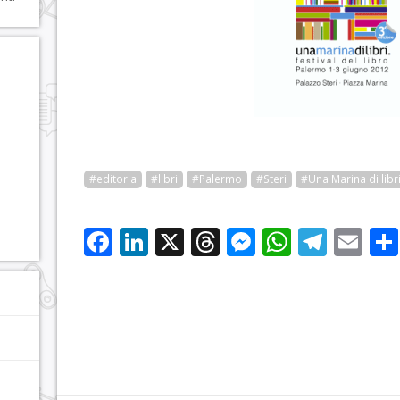
#editoria
#libri
#Palermo
#Steri
#Una Marina di libr
Facebook
LinkedIn
X
Threads
Messenge
WhatsA
Tele
Em