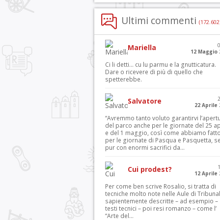
Ultimi commenti
(172.602
Mariella
12 Maggio 
Ci li detti… cu lu parmu e la gnutticatura.
Dare o ricevere di più di quello che
spetterebbe.
Salvatore
22 Aprile
“Avremmo tanto voluto garantirvi l’apert
del parco anche per le giornate del 25 ap
e del 1 maggio, così come abbiamo fatt
per le giornate di Pasqua e Pasquetta, s
pur con enormi sacrifici da...
Cui prodest?
12 Aprile
Per come ben scrive Rosalio, si tratta di
tecniche molto note nelle Aule di Tribuna
sapientemente descritte – ad esempio – 
testi tecnici – poi resi romanzo – come l’
“Arte del...