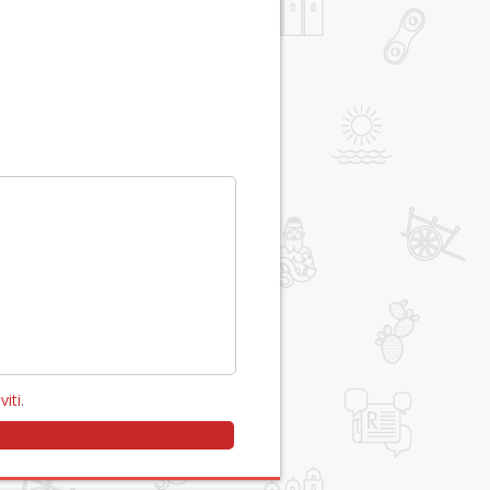
viti
.