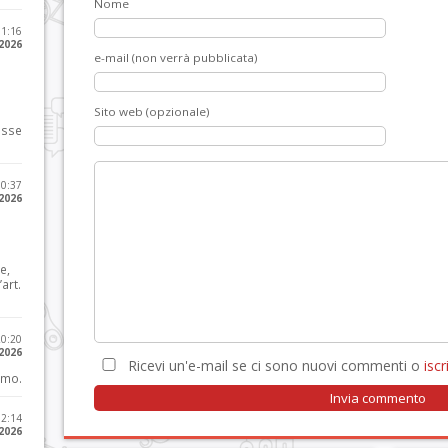
Nome
11:16
 2026
e-mail (non verrà pubblicata)
Sito web (opzionale)
osse
10:37
 2026
e,
art.
20:20
 2026
Ricevi un'e-mail se ci sono nuovi commenti o
iscri
imo.
12:14
 2026