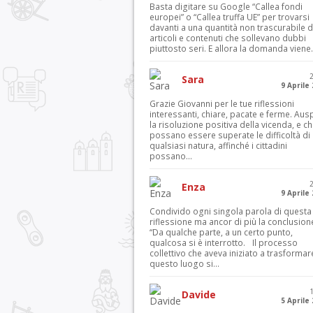
Basta digitare su Google “Callea fondi
europei” o “Callea truffa UE” per trovarsi
davanti a una quantità non trascurabile d
articoli e contenuti che sollevano dubbi
piuttosto seri. E allora la domanda viene.
Sara
9 Aprile
Grazie Giovanni per le tue riflessioni
interessanti, chiare, pacate e ferme. Aus
la risoluzione positiva della vicenda, e c
possano essere superate le difficoltà di
qualsiasi natura, affinché i cittadini
possano...
Enza
9 Aprile
Condivido ogni singola parola di questa
riflessione ma ancor di più la conclusion
“Da qualche parte, a un certo punto,
qualcosa si è interrotto. Il processo
collettivo che aveva iniziato a trasformar
questo luogo si...
Davide
5 Aprile