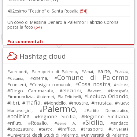
402esimo “Festino” di Santa Rosalia
(54)
Un covo di Messina Denaro a Palermo? Fabrizio Corona
posta la foto
(54)
Più commentati
Hashtag cloud
arte
calcio
#
, #
, #
, #
, #
,
aeroporti
aeroporto di Palermo
Amat
Comune di Palermo
#
, #
cinema
, #
,
Catania
Cosa nostra
#
concerti
, #
Consiglio comunale
, #
, #
,
cultura
elezioni
Diego Cammarata
#
, #
, #
, #
,
eventi
fotografia
Leoluca Orlando
immondizia
#
, #
, #
, #
,
Internet
la Feltrinelli
mafia
musica
libri
mostre
#
, #
, #
Mondello
, #
, #
, #
Nuovo
Palermo
, #
, #
,
Montevergini
Partito Democratico
politica
Regione Sicilia
Regione Siciliana
#
, #
, #
,
Sicilia
Rosalio
rifiuti
#
, #
, #
, #
, #
sindaco
,
serie A
spazzatura
trasporti
#
, #
, #
traffico
, #
, #
,
teatro
università
Università degli Studi di Palermo
Università di Palermo
#
, #
,