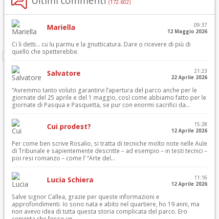
Ultimi commenti
(172.602)
09:37
Mariella
12 Maggio 2026
Ci li detti… cu lu parmu e la gnutticatura. Dare o ricevere di più di
quello che spetterebbe.
21:23
Salvatore
22 Aprile 2026
“Avremmo tanto voluto garantirvi l’apertura del parco anche per le
giornate del 25 aprile e del 1 maggio, così come abbiamo fatto per le
giornate di Pasqua e Pasquetta, se pur con enormi sacrifici da...
15:28
Cui prodest?
12 Aprile 2026
Per come ben scrive Rosalio, si tratta di tecniche molto note nelle Aule
di Tribunale e sapientemente descritte – ad esempio – in testi tecnici –
poi resi romanzo – come l’ “Arte del...
11:16
Lucia Schiera
12 Aprile 2026
Salve signor Callea, grazie per queste informazioni e
approfondimenti. Io sono nata e abito nel quartiere, ho 19 anni, ma
non avevo idea di tutta questa storia complicata del parco. Ero
convinta che fosse un...