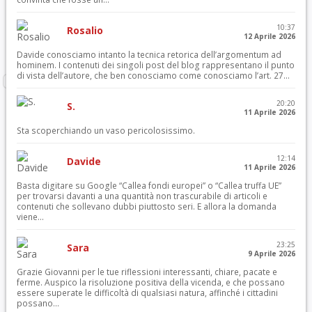
10:37
Rosalio
12 Aprile 2026
Davide conosciamo intanto la tecnica retorica dell’argomentum ad
hominem. I contenuti dei singoli post del blog rappresentano il punto
di vista dell’autore, che ben conosciamo come conosciamo l’art. 27...
20:20
S.
11 Aprile 2026
Sta scoperchiando un vaso pericolosissimo.
12:14
Davide
11 Aprile 2026
Basta digitare su Google “Callea fondi europei” o “Callea truffa UE”
per trovarsi davanti a una quantità non trascurabile di articoli e
contenuti che sollevano dubbi piuttosto seri. E allora la domanda
viene...
23:25
Sara
9 Aprile 2026
Grazie Giovanni per le tue riflessioni interessanti, chiare, pacate e
ferme. Auspico la risoluzione positiva della vicenda, e che possano
essere superate le difficoltà di qualsiasi natura, affinché i cittadini
possano...