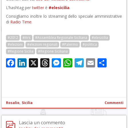
L’hashtag per
twitter
è
#elesicilia
.
Consigliamo inoltre lo streaming dello speciale amministrative
di
Radio Time
.
#2012
#Ars
#Assemblea Regionale Siciliana
#elesicilia
#elezioni
#elezioni regionali
#Palermo
#politica
#Regione Sicilia
#Regione Siciliana
Facebook
LinkedIn
X
Threads
Messenger
WhatsApp
Telegram
Email
Cond
,
Rosalio
Sicilia
Commenti
Lascia un commento