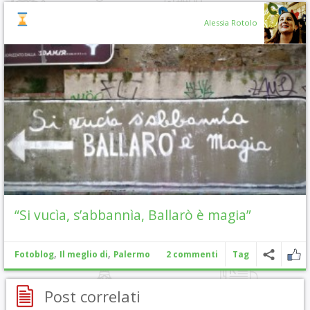
Alessia Rotolo
“Si vucìa, s’abbannìa, Ballarò è magia”
,
,
Fotoblog
Il meglio di
Palermo
2 commenti
Tag
Post correlati