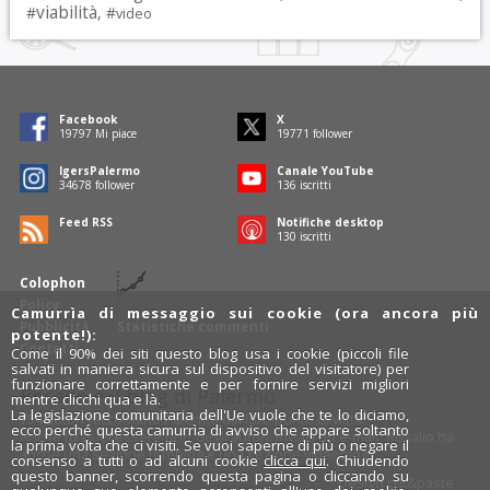
viabilità
#
, #
video
Facebook
X
19797
Mi piace
19771
follower
IgersPalermo
Canale YouTube
34678
follower
136
iscritti
Feed RSS
Notifiche desktop
130
iscritti
Colophon
Policy
Camurrìa di messaggio sui cookie (ora ancora più
Pubblicità
Statistiche commenti
potente!):
Contatti
Come il 90% dei siti questo blog usa i cookie (piccoli file
salvati in maniera sicura sul dispositivo del visitatore) per
funzionare correttamente e per fornire servizi migliori
Rosalio è il blog di Palermo
mentre clicchi qua e là.
La legislazione comunitaria dell'Ue vuole che te lo diciamo,
754 autori
raccontano Palermo dal loro punto di vista.
ecco perché questa camurrìa di avviso che appare soltanto
Anche tu puoi essere uno degli autori: inviaci un'
e-mail
. Rosalio ha
la prima volta che ci visiti. Se vuoi saperne di più o negare il
anche una sezione
fotoblog
e una sezione
videoblog
.
consenso a tutti o ad alcuni cookie
clicca qui
. Chiudendo
questo banner, scorrendo questa pagina o cliccando su
Design
cut&paste