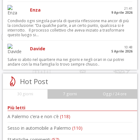
21:41
Enza
9 Aprile 2026
Condivido ogni singola parola di questa riflessione ma ancor di più
la conclusione: “Da qualche parte, a un certo punto, qualcosa si è
interrotto. Il processo collettivo che aveva iniziato a trasformare
questo luogo si...
10:48
Davide
5 Aprile 2026
Salve io abito nel quartiere ma nei giorni e negli orari in cui potrei
andare con la mia famiglia lo trovo sempre chiuso..
Hot Post
30 giorni
7 giorni
Oggi / 24 ore
Più letti
A Palermo c’era e non c’è
(118)
Sesso in automobile a Palermo
(110)
Statistiche commenti
(57)